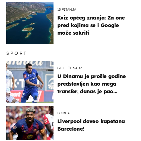
15 PITANJA
Kviz općeg znanja: Za one
pred kojima se i Google
može sakriti
SPORT
GDJE ĆE SAD?
U Dinamu je prošle godine
predstavljen kao mega
transfer, danas je pao
najniže u karijeri
BOMBA!
Liverpool doveo kapetana
Barcelone!