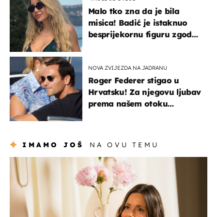
Malo tko zna da je bila
misica! Badić je istaknuo
besprijekornu figuru zgodne
voditeljice
NOVA ZVIJEZDA NA JADRANU
Roger Federer stigao u
Hrvatsku! Za njegovu ljubav
prema našem otoku
zaslužan je jedan poznati
Hrvat
IMAMO JOŠ
NA OVU TEMU
moda & ljepota