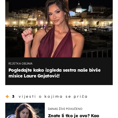
RIJETKA OBJAVA
Pogledajte kako izgleda sestra naše bivše
misice Laure Gnjatović!
3
vijesti o kojima se priča
DANAS ŽIVI POVUČENO
Znate li tko je ovo? Kao