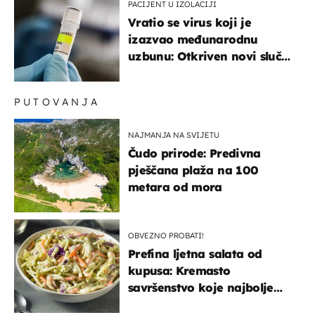
PACIJENT U IZOLACIJI
Vratio se virus koji je
izazvao međunarodnu
uzbunu: Otkriven novi slučaj
u Europi
PUTOVANJA
NAJMANJA NA SVIJETU
Čudo prirode: Predivna
pješčana plaža na 100
metara od mora
OBVEZNO PROBATI!
Prefina ljetna salata od
kupusa: Kremasto
savršenstvo koje najbolje
paše uz pečeno meso