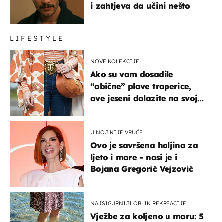
i zahtjeva da učini nešto
LIFESTYLE
NOVE KOLEKCIJE
Ako su vam dosadile
“obične” plave traperice,
ove jeseni dolazite na svoje
- izdvajamo 15 hit modela
U NOJ NIJE VRUĆE
Ovo je savršena haljina za
ljeto i more - nosi je i
Bojana Gregorić Vejzović
NAJSIGURNIJI OBLIK REKREACIJE
Vježbe za koljeno u moru: 5