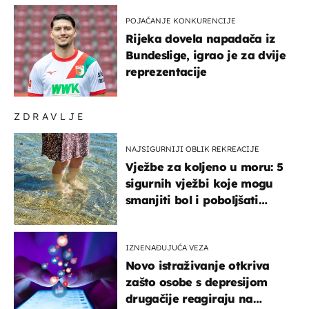
POJAČANJE KONKURENCIJE
Rijeka dovela napadača iz
Bundeslige, igrao je za dvije
reprezentacije
ZDRAVLJE
NAJSIGURNIJI OBLIK REKREACIJE
Vježbe za koljeno u moru: 5
sigurnih vježbi koje mogu
smanjiti bol i poboljšati
pokretljivost
IZNENAĐUJUĆA VEZA
Novo istraživanje otkriva
zašto osobe s depresijom
drugačije reagiraju na