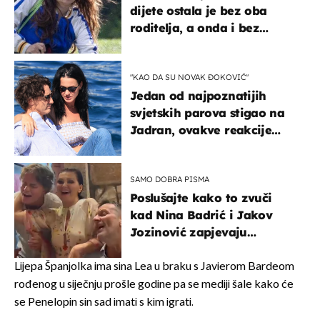
dijete ostala je bez oba
roditelja, a onda i bez
milijuna koje je trebala
naslijediti
"KAO DA SU NOVAK ĐOKOVIĆ"
Jedan od najpoznatijih
svjetskih parova stigao na
Jadran, ovakve reakcije
vjerojatno nisu očekivali
SAMO DOBRA PISMA
Poslušajte kako to zvuči
kad Nina Badrić i Jakov
Jozinović zapjevaju
Oliverov hit!
Lijepa Španjolka ima sina Lea u braku s Javierom Bardeom
rođenog u siječnju prošle godine pa se mediji šale kako će
se Penelopin sin sad imati s kim igrati.