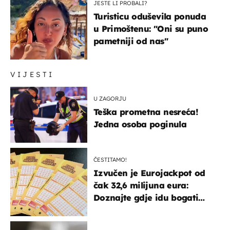
JESTE LI PROBALI?
Turisticu oduševila ponuda
u Primoštenu: "Oni su puno
pametniji od nas"
VIJESTI
U ZAGORJU
Teška prometna nesreća!
Jedna osoba poginula
ČESTITAMO!
Izvučen je Eurojackpot od
čak 32,6 milijuna eura:
Doznajte gdje idu bogati
dobitci u Hrvatskoj