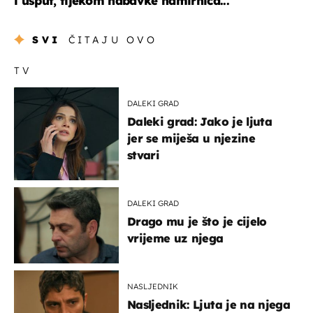
i usput, tijekom nabavke namirnica...
SVI
ČITAJU OVO
TV
DALEKI GRAD
Daleki grad: Jako je ljuta
jer se miješa u njezine
stvari
DALEKI GRAD
Drago mu je što je cijelo
vrijeme uz njega
NASLJEDNIK
Nasljednik: Ljuta je na njega