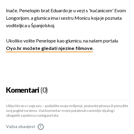
Inače, Penelopin brat Eduardo je u vezi s 'kućanicom' Evom
Longorijom, a glumica ima i sestru Monicu koja je poznata
voditeljica u Španjolskoj.
Ukoliko volite Penelope kao glumicu, na našem portalu
Oyo.hr možete gledati njezine filmove
.
Komentari
(0)
Uključite se u raspravu – podijelite svoje mišljenje, postavite pitanja ili ponudite
svoj pogled na temu. Vaš komentar može potaknuti zanimljiv dijalog i
obogatiti zajednicu našeg portala.
Važna obavijest
!