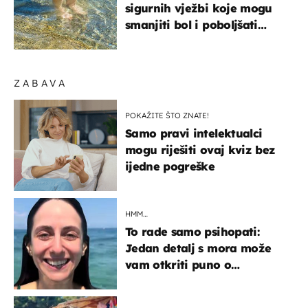
sigurnih vježbi koje mogu
smanjiti bol i poboljšati
pokretljivost
ZABAVA
POKAŽITE ŠTO ZNATE!
Samo pravi intelektualci
mogu riješiti ovaj kviz bez
ijedne pogreške
HMM…
To rade samo psihopati:
Jedan detalj s mora može
vam otkriti puno o
prijateljima