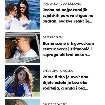
"KAO DA SU NOVAK ĐOKOVIĆ"
Jedan od najpoznatijih
svjetskih parova stigao na
Jadran, ovakve reakcije
vjerojatno nisu očekivali
OPET PROBLEMI
Burne scene u trgovačkom
centru: Sergej Trifunović i
supruga uhićeni nakon
svađe!
DANAS ŽIVI POVUČENO
Znate li tko je ovo? Kao
dijete ostala je bez oba
roditelja, a onda i bez
milijuna koje je trebala
naslijediti
"VRUĆE JE OVDJE"