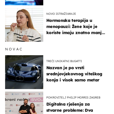
lajkove
NOVO ISTRAŽIVANJE
Hormonska terapija u
menopauzi: Žene koje je
koriste imaju znatno manji
rizik od ovoga
NOVAC
TREĆI UNIKATNI BUGATTI
Nazvan je po vrsti
srednjovjekovnog viteškog
konja i visok samo metar
POKROVITELJ PHILIP MORRIS ZAGREB
Digitalna rješenja za
stvarne probleme: Dva