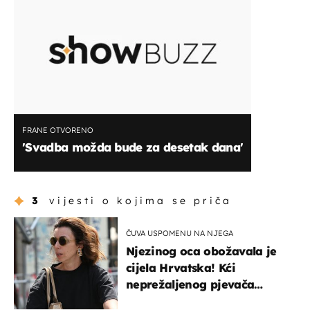
FRANE OTVORENO
'Svadba možda bude za desetak dana'
3
vijesti o kojima se priča
ČUVA USPOMENU NA NJEGA
Njezinog oca obožavala je
cijela Hrvatska! Kći
neprežaljenog pjevača
projurila špicom na dva