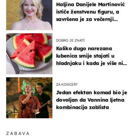
Haljina Danijele Martinović
ističe ženstvenu figuru, a
savršena je za večernji
izlazak na moru
DOBRO JE ZNATI
Koliko dugo narezana
lubenica smije stajati u
hladnjaku i kada je više nije
sigurno jesti?
ZA KONCERT
Jedan efektan komad bio je
dovoljan da Vannina ljetna
kombinacija zablista
ZABAVA