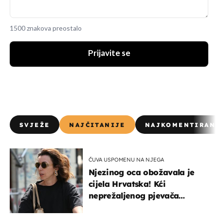
1500 znakova preostalo
Prijavite se
SVJEŽE
NAJČITANIJE
NAJKOMENTIRAN
ČUVA USPOMENU NA NJEGA
Njezinog oca obožavala je
cijela Hrvatska! Kći
neprežaljenog pjevača
projurila špicom na dva