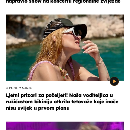
napravio show na koncertu regionalne zvijezde
U PUNOM SJAJU
Ljetni prizori za poželjeti! Naša voditeljica u
ružičastom bikiniju otkrila tetovaže koje inače
nisu uvijek u prvom planu