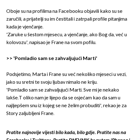
Oboje su na profilima na Facebooku objavili kako su se
zaručili, a prijatelji su im čestitali i zatrpali profile pitanjima
kada je vjenčanje.
'Zaruke u šestom mjesecu, a vjenčanje, ako Bog da, već u
kolovozu', napisao je Frane na svom pofilu.
>>
'Pomladio sam se zahvaljujući Marti'
Podsjetimo, Marta i Frane su već nekoliko mjeseci u vezi,
jako su sretni te svoju ljubav nimalo ne kriju.
'Pomladio sam se zahvaljujući Marti. Sve mi je nekako
lakše.T oliko nam je lijepo da se osjećam kao da sam u
najljepšem snu iz kojeg se ne želim probuditi', rekao je za
Story zaljubljeni Frane.
Pratite najnovije vijesti bilo kada, bilo gdje. Pratite nas na