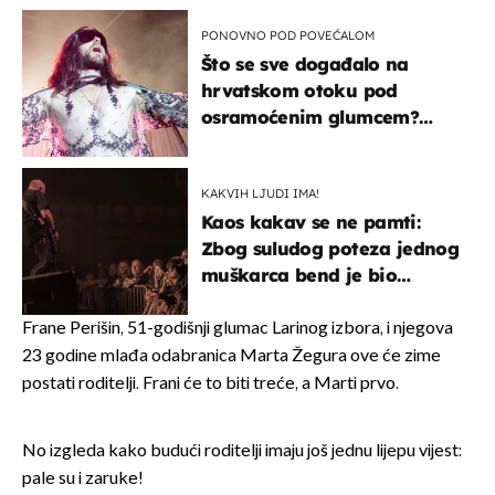
kotača
PONOVNO POD POVEĆALOM
Što se sve događalo na
hrvatskom otoku pod
osramoćenim glumcem?
Bizarni prizori i danas
izazivaju nevjericu
KAKVIH LJUDI IMA!
Kaos kakav se ne pamti:
Zbog suludog poteza jednog
muškarca bend je bio
prisiljen prekinuti nastup
Frane Perišin, 51-godišnji glumac Larinog izbora, i njegova
23 godine mlađa odabranica Marta Žegura ove će zime
postati roditelji. Frani će to biti treće, a Marti prvo.
No izgleda kako budući roditelji imaju još jednu lijepu vijest:
pale su i zaruke!