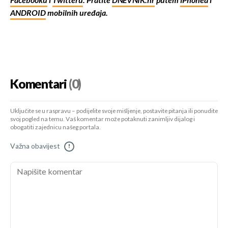
Facebooku
i
Twitteru
. Pratite
DNEVNIK.hr
putem
iPhonea
i
ANDROID
mobilnih uređaja.
Komentari
(0)
Uključite se u raspravu – podijelite svoje mišljenje, postavite pitanja ili ponudite
svoj pogled na temu. Vaš komentar može potaknuti zanimljiv dijalog i
obogatiti zajednicu našeg portala.
Važna obavijest
!