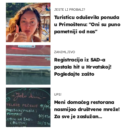
JESTE LI PROBALI?
Turisticu oduševila ponuda
u Primoštenu: "Oni su puno
pametniji od nas"
ZANIMLJIVO
Registracija iz SAD-a
postala hit u Hrvatskoj!
Pogledajte zašto
UPS!
Meni domaćeg restorana
nasmijao društvene mreže!
Za sve je zaslužan
urnebesan naziv jela