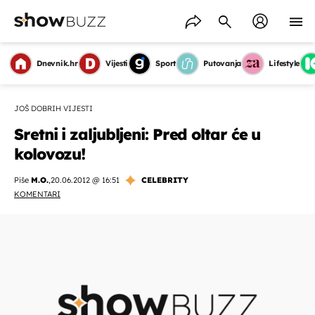
Dnevnik.hr
Vijesti
Sport
Putovanja
Lifestyle
JOŠ DOBRIH VIJESTI
Sretni i zaljubljeni: Pred oltar će u
kolovozu!
Piše
M.O.
,
20.06.2012 @ 16:51
CELEBRITY
KOMENTARI
OMOGUĆI OBAVIJESTI