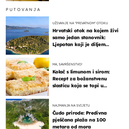
PUTOVANJA
UŽIVANJE NA "PRIVATNOM" OTOKU
Hrvatski otok na kojem živi
samo jedan stanovnik:
Ljepotan koji je diljem
svijeta poznat po svojem
"bijelom zlatu"
MA, SAVRŠENSTVO!
Kolač s limunom i sirom:
Recept za božanstvenu
slasticu koja se topi u
ustima
NAJMANJA NA SVIJETU
Čudo prirode: Predivna
pješčana plaža na 100
metara od mora