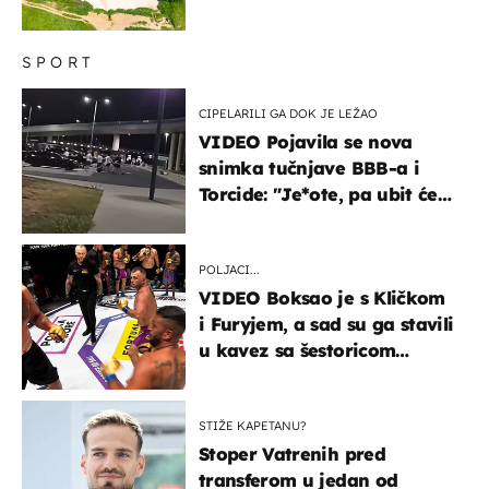
SPORT
CIPELARILI GA DOK JE LEŽAO
VIDEO Pojavila se nova
snimka tučnjave BBB-a i
Torcide: "Je*ote, pa ubit će
ga!"
POLJACI...
VIDEO Boksao je s Kličkom
i Furyjem, a sad su ga stavili
u kavez sa šestoricom
Roma! Pogledajte kako je
završilo
STIŽE KAPETANU?
Stoper Vatrenih pred
transferom u jedan od