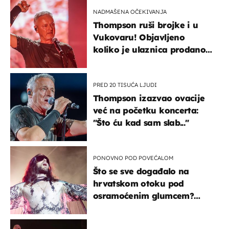
kotača
NADMAŠENA OČEKIVANJA
Thompson ruši brojke i u
Vukovaru! Objavljeno
koliko je ulaznica prodano
u kratkom vremenu
PRED 20 TISUĆA LJUDI
Thompson izazvao ovacije
već na početku koncerta:
"Što ću kad sam slab..."
PONOVNO POD POVEĆALOM
Što se sve događalo na
hrvatskom otoku pod
osramoćenim glumcem?
Bizarni prizori i danas
izazivaju nevjericu