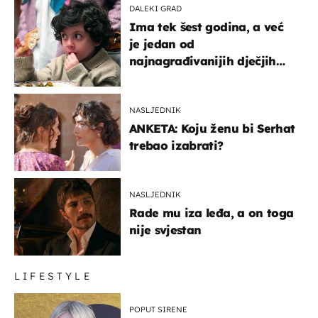
DALEKI GRAD
Ima tek šest godina, a već
je jedan od
najnagrađivanijih dječjih
glumaca
NASLJEDNIK
ANKETA: Koju ženu bi Serhat
trebao izabrati?
NASLJEDNIK
Rade mu iza leđa, a on toga
nije svjestan
LIFESTYLE
POPUT SIRENE