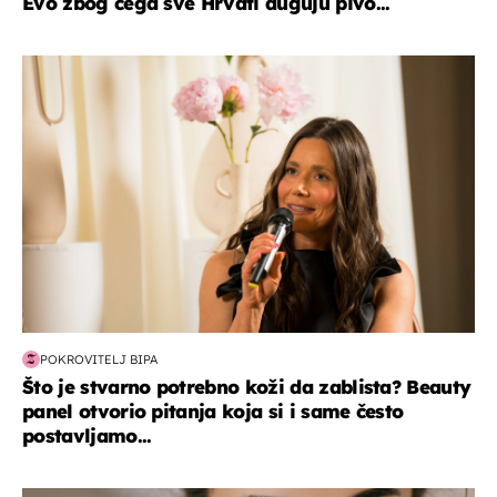
Evo zbog čega sve Hrvati duguju pivo...
moda & ljepota
POKROVITELJ BIPA
Što je stvarno potrebno koži da zablista? Beauty
panel otvorio pitanja koja si i same često
postavljamo...