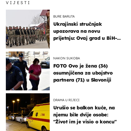
VIJESTI
BURE BARUTA
Ukrajinski stručnjak
upozorava na novu
prijetnju: Ovaj grad u BiH-u
bi mogao biti žarište
NAKON SUKOBA
FOTO Ovo je žena (36)
osumnjičena za ubojstvo
partnera (71) u Slavoniji
DRAMA U RIJECI
Urušio se balkon kuće, na
njemu bile dvije osobe:
"Život im je visio o koncu"