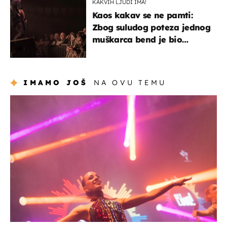
KAKVIH LJUDI IMA!
Kaos kakav se ne pamti:
Zbog suludog poteza jednog
muškarca bend je bio
prisiljen prekinuti nastup
IMAMO JOŠ
NA OVU TEMU
kultura & zabava