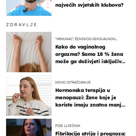
najvećih svjetskih klubova?
ZDRAVLJE
"VRHUNAC" ŽENSKOG SEKSUALNOG
ISKUSTVA
Kako do vaginalnog
orgazma? Samo 18 % žena
može ga doživjeti isključivo
na ovaj način
NOVO ISTRAŽIVANJE
Hormonska terapija u
menopauzi: Žene koje je
koriste imaju znatno manji
rizik od ovoga
PIŠE LIJEČNIK
Fibrilacija atrija i prognoza: