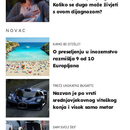
Koliko se dugo može živjeti
s ovom dijagnozom?
NOVAC
KAMO BI OTIŠLI?
O preseljenju u inozemstvo
razmišlja 9 od 10
Europljana
TREĆI UNIKATNI BUGATTI
Nazvan je po vrsti
srednjovjekovnog viteškog
konja i visok samo metar
SAM SVOJ ŠEF