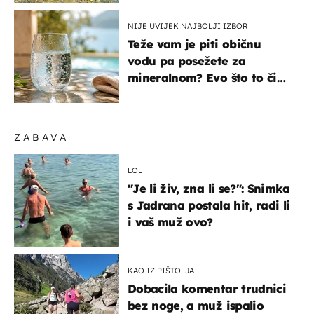
NIJE UVIJEK NAJBOLJI IZBOR
Teže vam je piti običnu
vodu pa posežete za
mineralnom? Evo što to čini
organizmu
ZABAVA
LOL
"Je li živ, zna li se?": Snimka
s Jadrana postala hit, radi li
i vaš muž ovo?
KAO IZ PIŠTOLJA
Dobacila komentar trudnici
bez noge, a muž ispalio