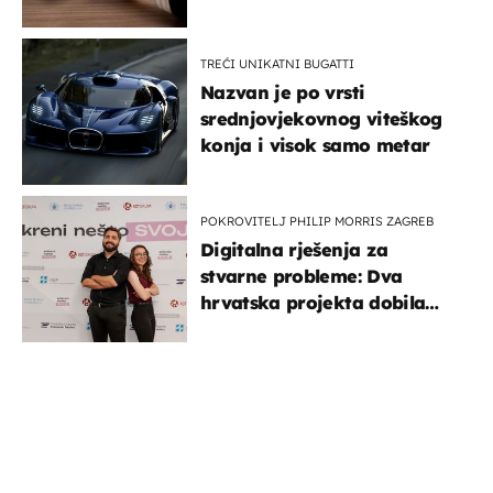
TREĆI UNIKATNI BUGATTI
Nazvan je po vrsti
srednjovjekovnog viteškog
konja i visok samo metar
POKROVITELJ PHILIP MORRIS ZAGREB
Digitalna rješenja za
stvarne probleme: Dva
hrvatska projekta dobila
potporu za razvoj