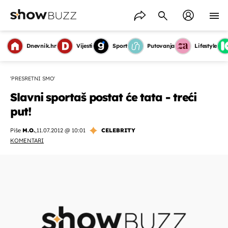
Dnevnik.hr
Vijesti
Sport
Putovanja
Lifestyle
'PRESRETNI SMO'
Slavni sportaš postat će tata - treći
put!
Piše
M.O.
,
11.07.2012 @ 10:01
CELEBRITY
KOMENTARI
OMOGUĆI OBAVIJESTI