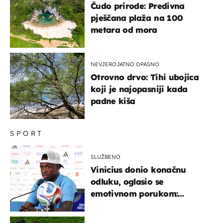
Čudo prirode: Predivna
pješčana plaža na 100
metara od mora
NEVJEROJATNO OPASNO
Otrovno drvo: Tihi ubojica
koji je najopasniji kada
padne kiša
SPORT
SLUŽBENO
Vinicius donio konačnu
odluku, oglasio se
emotivnom porukom:
"Hvala vam svima"