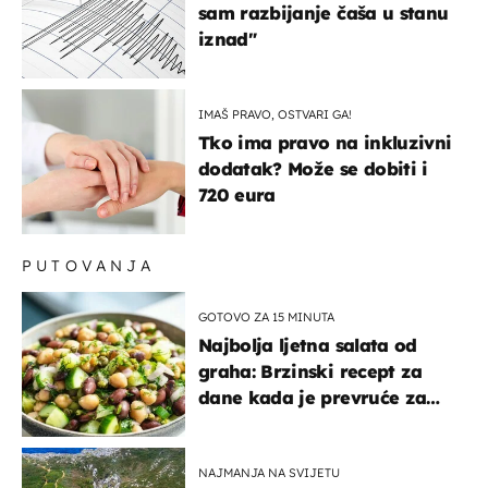
sam razbijanje čaša u stanu
iznad"
IMAŠ PRAVO, OSTVARI GA!
Tko ima pravo na inkluzivni
dodatak? Može se dobiti i
720 eura
PUTOVANJA
GOTOVO ZA 15 MINUTA
Najbolja ljetna salata od
graha: Brzinski recept za
dane kada je prevruće za
kuhanje
NAJMANJA NA SVIJETU