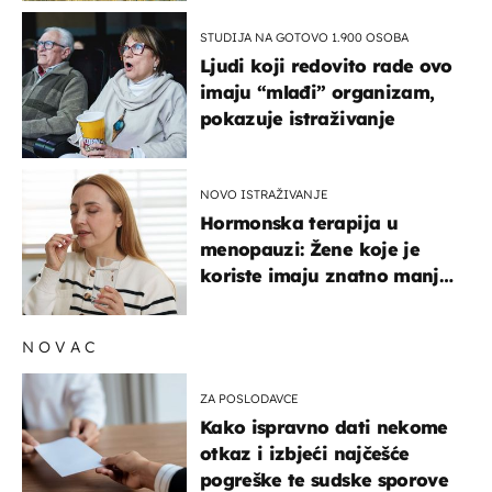
STUDIJA NA GOTOVO 1.900 OSOBA
Ljudi koji redovito rade ovo
imaju “mlađi” organizam,
pokazuje istraživanje
NOVO ISTRAŽIVANJE
Hormonska terapija u
menopauzi: Žene koje je
koriste imaju znatno manji
rizik od ovoga
NOVAC
ZA POSLODAVCE
Kako ispravno dati nekome
otkaz i izbjeći najčešće
pogreške te sudske sporove