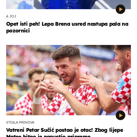
A JOJ
Opet isti peh! Lepa Brena usred nastupa pala na
pozornici
STIGLA PRINOVA
Vatreni Petar Sučić postao je otac! Zbog lijepe
Matee hitno je napustio pripreme