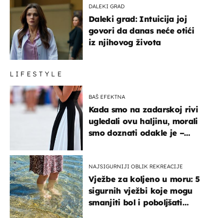
DALEKI GRAD
Daleki grad: Intuicija joj
govori da danas neće otići
iz njihovog života
LIFESTYLE
BAŠ EFEKTNA
Kada smo na zadarskoj rivi
ugledali ovu haljinu, morali
smo doznati odakle je –
košta samo 18 eura
NAJSIGURNIJI OBLIK REKREACIJE
Vježbe za koljeno u moru: 5
sigurnih vježbi koje mogu
smanjiti bol i poboljšati
pokretljivost