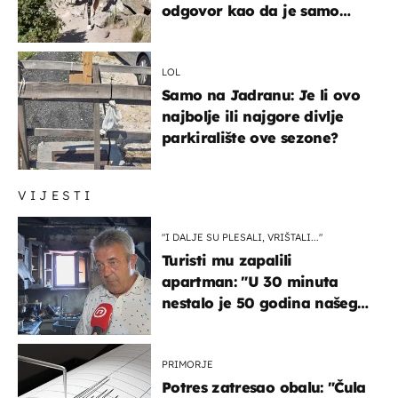
odgovor kao da je samo
čekao…
LOL
Samo na Jadranu: Je li ovo
najbolje ili najgore divlje
parkiralište ove sezone?
VIJESTI
"I DALJE SU PLESALI, VRIŠTALI..."
Turisti mu zapalili
apartman: "U 30 minuta
nestalo je 50 godina našeg
života, supruga i ja ne
možemo oka sklopiti"
PRIMORJE
Potres zatresao obalu: "Čula