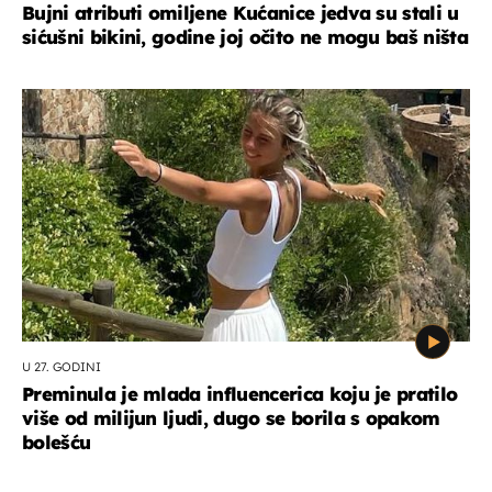
Bujni atributi omiljene Kućanice jedva su stali u
sićušni bikini, godine joj očito ne mogu baš ništa
U 27. GODINI
Preminula je mlada influencerica koju je pratilo
više od milijun ljudi, dugo se borila s opakom
bolešću