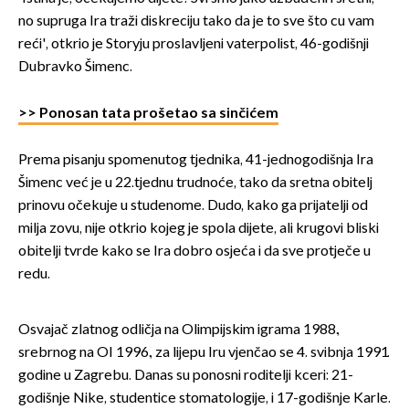
no supruga Ira traži diskreciju tako da je to sve što cu vam
reći', otkrio je Storyju proslavljeni vaterpolist, 46-godišnji
Dubravko Šimenc.
>> Ponosan tata prošetao sa sinčićem
Prema pisanju spomenutog tjednika, 41-jednogodišnja Ira
Šimenc već je u 22.tjednu trudnoće, tako da sretna obitelj
prinovu očekuje u studenome. Dudo, kako ga prijatelji od
milja zovu, nije otkrio kojeg je spola dijete, ali krugovi bliski
obitelji tvrde kako se Ira dobro osjeća i da sve protječe u
redu.
Osvajač zlatnog odličja na Olimpijskim igrama 1988.,
srebrnog na OI 1996., za lijepu Iru vjenčao se 4. svibnja 1991.
godine u Zagrebu. Danas su ponosni roditelji kceri: 21-
godišnje Nike, studentice stomatologije, i 17-godišnje Karle.