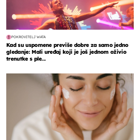
POKROVITELJ WATA
Kad su uspomene previše dobre za samo jedno
gledanje: Mali uređaj koji je još jednom oživio
trenutke s ple...
moda & ljepota