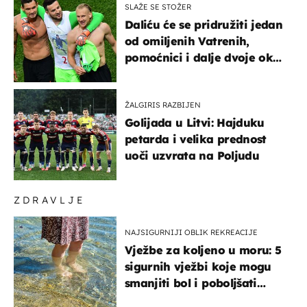
SLAŽE SE STOŽER
Daliću će se pridružiti jedan
od omiljenih Vatrenih,
pomoćnici i dalje dvoje oko
ponude
ŽALGIRIS RAZBIJEN
Golijada u Litvi: Hajduku
petarda i velika prednost
uoči uzvrata na Poljudu
ZDRAVLJE
NAJSIGURNIJI OBLIK REKREACIJE
Vježbe za koljeno u moru: 5
sigurnih vježbi koje mogu
smanjiti bol i poboljšati
pokretljivost