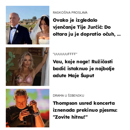
RASKOŠNA PROSLAVA
Ovako je izgledalo
vjenčanje Tije Jurčić: Do
oltara ju je dopratio očuh, a
slavilo se uz Olivera i Rozgu
"UUUUUUFFFF"
Vau, koje noge! Ružičasti
badić istaknuo je najbolje
adute Maje Šuput
DRAMA U ŠIBENIKU
Thompson usred koncerta
iznenada prekinuo pjesmu:
"Zovite hitnu!"