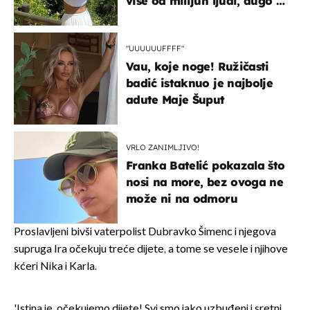
više od milijun ljudi, dugo se
borila s opakom bolešću
"UUUUUUFFFF"
Vau, koje noge! Ružičasti
badić istaknuo je najbolje
adute Maje Šuput
VRLO ZANIMLJIVO!
Franka Batelić pokazala što
nosi na more, bez ovoga ne
može ni na odmoru
Proslavljeni bivši vaterpolist Dubravko Šimenc i njegova
supruga Ira očekuju treće dijete, a tome se vesele i njihove
kćeri Nika i Karla.
'Istina je, očekujemo dijete! Svi smo jako uzbuđeni i sretni,