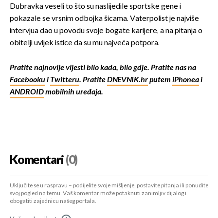
Dubravka veseli to što su naslijedile sportske gene i
pokazale se vrsnim odbojka šicama. Vaterpolist je najviše
intervjua dao u povodu svoje bogate karijere, a na pitanja o
obitelji uvijek istice da su mu najveća potpora.
Pratite najnovije vijesti bilo kada, bilo gdje. Pratite nas na
Facebooku
i
Twitteru
. Pratite
DNEVNIK.hr
putem
iPhonea
i
ANDROID
mobilnih uređaja.
Komentari
(0)
Uključite se u raspravu – podijelite svoje mišljenje, postavite pitanja ili ponudite
svoj pogled na temu. Vaš komentar može potaknuti zanimljiv dijalog i
obogatiti zajednicu našeg portala.