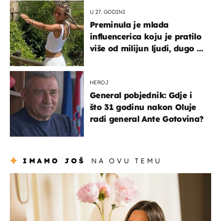
U 27. GODINI
Preminula je mlada
influencerica koju je pratilo
više od milijun ljudi, dugo se
borila s opakom bolešću
HEROJ
General pobjednik: Gdje i
što 31 godinu nakon Oluje
radi general Ante Gotovina?
IMAMO JOŠ
NA OVU TEMU
moda & ljepota