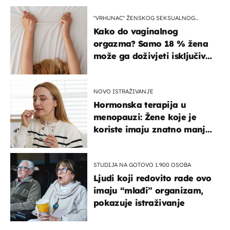
"VRHUNAC" ŽENSKOG SEKSUALNOG
ISKUSTVA
Kako do vaginalnog
orgazma? Samo 18 % žena
može ga doživjeti isključivo
na ovaj način
NOVO ISTRAŽIVANJE
Hormonska terapija u
menopauzi: Žene koje je
koriste imaju znatno manji
rizik od ovoga
STUDIJA NA GOTOVO 1.900 OSOBA
Ljudi koji redovito rade ovo
imaju “mlađi” organizam,
pokazuje istraživanje