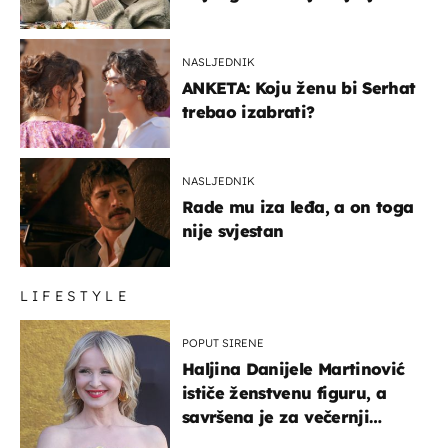
glumaca
NASLJEDNIK
ANKETA: Koju ženu bi Serhat
trebao izabrati?
NASLJEDNIK
Rade mu iza leđa, a on toga
nije svjestan
LIFESTYLE
POPUT SIRENE
Haljina Danijele Martinović
ističe ženstvenu figuru, a
savršena je za večernji
izlazak na moru