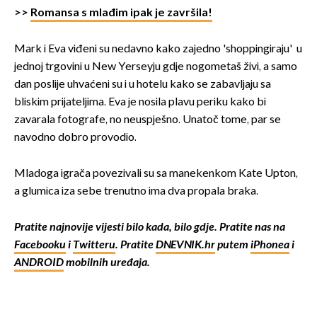
>>
Romansa s mlađim ipak je završila!
Mark i Eva viđeni su nedavno kako zajedno 'shoppingiraju' u
jednoj trgovini u New Yerseyju gdje nogometaš živi, a samo
dan poslije uhvaćeni su i u hotelu kako se zabavljaju sa
bliskim prijateljima. Eva je nosila plavu periku kako bi
zavarala fotografe, no neuspješno. Unatoč tome, par se
navodno dobro provodio.
Mladoga igrača povezivali su sa manekenkom Kate Upton,
a glumica iza sebe trenutno ima dva propala braka.
Pratite najnovije vijesti bilo kada, bilo gdje. Pratite nas na
Facebooku
i
Twitteru
. Pratite
DNEVNIK.hr
putem
iPhonea
i
ANDROID
mobilnih uređaja.