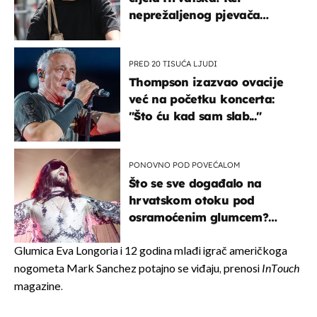
neprežaljenog pjevača
projurila špicom na dva
kotača
PRED 20 TISUĆA LJUDI
Thompson izazvao ovacije
već na početku koncerta:
"Što ću kad sam slab..."
PONOVNO POD POVEĆALOM
Što se sve događalo na
hrvatskom otoku pod
osramoćenim glumcem?
Bizarni prizori i danas
izazivaju nevjericu
Glumica Eva Longoria i 12 godina mlađi igrač američkoga
nogometa Mark Sanchez potajno se viđaju, prenosi
InTouch
magazine.