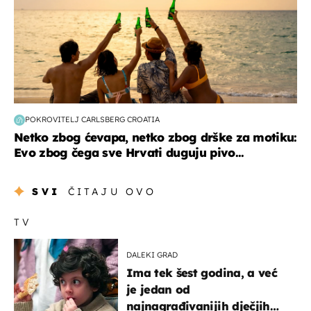
POKROVITELJ CARLSBERG CROATIA
Netko zbog ćevapa, netko zbog drške za motiku:
Evo zbog čega sve Hrvati duguju pivo...
SVI
ČITAJU OVO
TV
DALEKI GRAD
Ima tek šest godina, a već
je jedan od
najnagrađivanijih dječjih