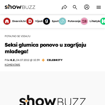
Dnevnik.hr
Vijesti
Sport
Putovanja
Lifestyle
POTAJNO SE VIĐAJU
Seksi glumica ponovo u zagrljaju
mlađega!
Piše
K.Z.
,
04.07.2012 @ 10:39
CELEBRITY
KOMENTARI
OMOGUĆI OBAVIJESTI