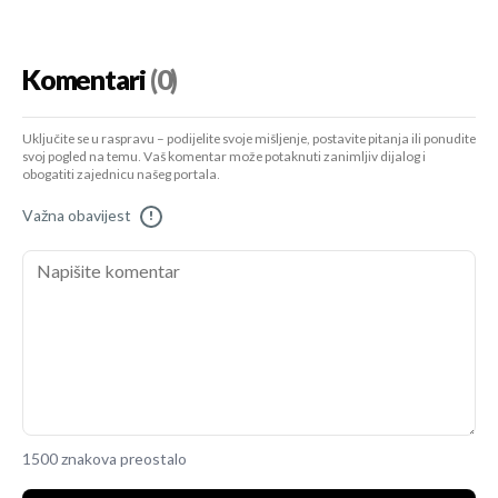
Komentari
(0)
Uključite se u raspravu – podijelite svoje mišljenje, postavite pitanja ili ponudite
svoj pogled na temu. Vaš komentar može potaknuti zanimljiv dijalog i
obogatiti zajednicu našeg portala.
Važna obavijest
!
1500 znakova preostalo