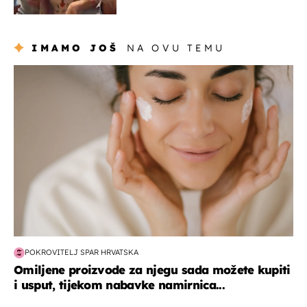
Oliverov hit!
IMAMO JOŠ
NA OVU TEMU
moda & ljepota
POKROVITELJ SPAR HRVATSKA
Omiljene proizvode za njegu sada možete kupiti
i usput, tijekom nabavke namirnica...