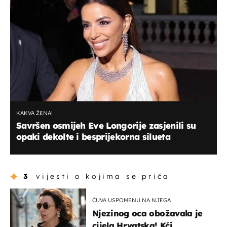
KAKVA ŽENA!
Savršen osmijeh Eve Longorije zasjenili su
opaki dekolte i besprijekorna silueta
3
vijesti o kojima se priča
ČUVA USPOMENU NA NJEGA
Njezinog oca obožavala je
cijela Hrvatska! Kći