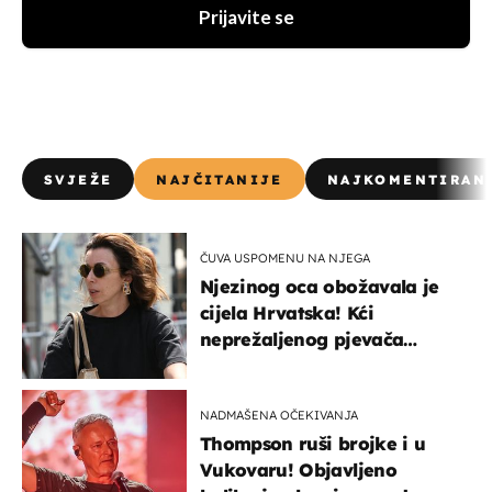
Prijavite se
SVJEŽE
NAJČITANIJE
NAJKOMENTIRAN
ČUVA USPOMENU NA NJEGA
Njezinog oca obožavala je
cijela Hrvatska! Kći
neprežaljenog pjevača
projurila špicom na dva
kotača
NADMAŠENA OČEKIVANJA
Thompson ruši brojke i u
Vukovaru! Objavljeno