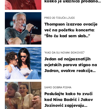
koliko je ulaznica prodano
u kratkom vremenu
PRED 20 TISUĆA LJUDI
Thompson izazvao ovacije
već na početku koncerta:
"Što ću kad sam slab..."
"KAO DA SU NOVAK ĐOKOVIĆ"
Jedan od najpoznatijih
svjetskih parova stigao na
Jadran, ovakve reakcije
vjerojatno nisu očekivali
SAMO DOBRA PISMA
Poslušajte kako to zvuči
kad Nina Badrić i Jakov
Jozinović zapjevaju