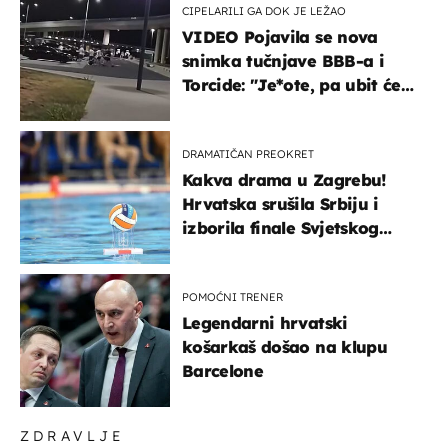
CIPELARILI GA DOK JE LEŽAO
VIDEO Pojavila se nova
snimka tučnjave BBB-a i
Torcide: "Je*ote, pa ubit će
ga!"
DRAMATIČAN PREOKRET
Kakva drama u Zagrebu!
Hrvatska srušila Srbiju i
izborila finale Svjetskog
prvenstva
POMOĆNI TRENER
Legendarni hrvatski
košarkaš došao na klupu
Barcelone
ZDRAVLJE