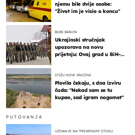
njemu bile dvije osobe:
"Život im je visio o koncu"
BURE BARUTA
Ukrajinski stručnjak
upozorava na novu
prijetnju: Ovaj grad u BiH-u
bi mogao biti žarište
STIŽU NOVE VRUĆINE
Plovila čekaju, s dna izviru
čuda: "Nekad sam se tu
kupao, sad igram nogomet"
PUTOVANJA
UŽIVANJE NA "PRIVATNOM" OTOKU