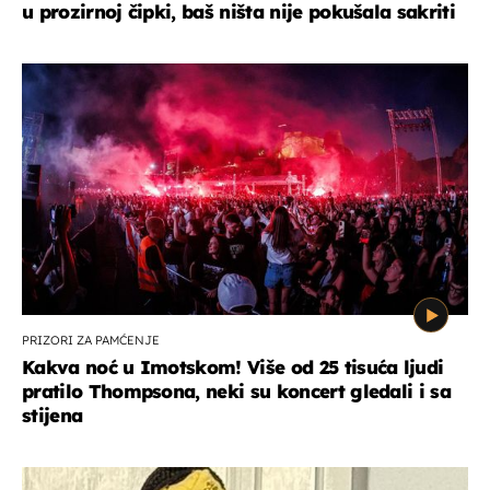
u prozirnoj čipki, baš ništa nije pokušala sakriti
PRIZORI ZA PAMĆENJE
Kakva noć u Imotskom! Više od 25 tisuća ljudi
pratilo Thompsona, neki su koncert gledali i sa
stijena