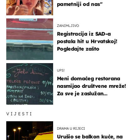
pametniji od nas"
ZANIMLJIVO
Registracija iz SAD-a
postala hit u Hrvatskoj!
Pogledajte zašto
UPS!
Meni domaćeg restorana
nasmijao društvene mreže!
Za sve je zaslužan
urnebesan naziv jela
VIJESTI
DRAMA U RIJECI
Urušio se balkon kuće, na