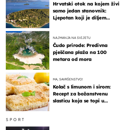
Hrvatski otok na kojem živi
samo jedan stanovnik:
Ljepotan koji je diljem
svijeta poznat po svojem
"bijelom zlatu"
NAJMANJA NA SVIJETU
Čudo prirode: Predivna
pješčana plaža na 100
metara od mora
MA, SAVRŠENSTVO!
Kolač s limunom i sirom:
Recept za božanstvenu
slasticu koja se topi u
ustima
SPORT