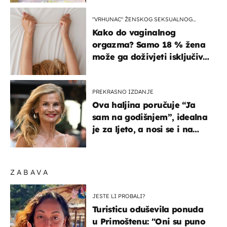
"VRHUNAC" ŽENSKOG SEKSUALNOG
ISKUSTVA
Kako do vaginalnog
orgazma? Samo 18 % žena
može ga doživjeti isključivo
na ovaj način
PREKRASNO IZDANJE
Ova haljina poručuje “Ja
sam na godišnjem”, idealna
je za ljeto, a nosi se i na
zagrebačkoj špici
ZABAVA
JESTE LI PROBALI?
Turisticu oduševila ponuda
u Primoštenu: "Oni su puno