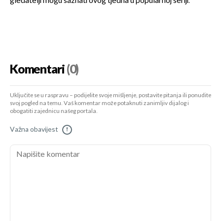
gledatelji mogu saznati ovog tjedna u popularnoj seriji.
Komentari
(0)
Uključite se u raspravu – podijelite svoje mišljenje, postavite pitanja ili ponudite
svoj pogled na temu. Vaš komentar može potaknuti zanimljiv dijalog i
obogatiti zajednicu našeg portala.
Važna obavijest
!