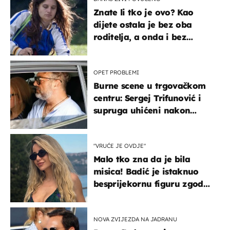
Znate li tko je ovo? Kao
dijete ostala je bez oba
roditelja, a onda i bez
milijuna koje je trebala
naslijediti
OPET PROBLEMI
Burne scene u trgovačkom
centru: Sergej Trifunović i
supruga uhićeni nakon
svađe!
"VRUĆE JE OVDJE"
Malo tko zna da je bila
misica! Badić je istaknuo
besprijekornu figuru zgodne
voditeljice
NOVA ZVIJEZDA NA JADRANU