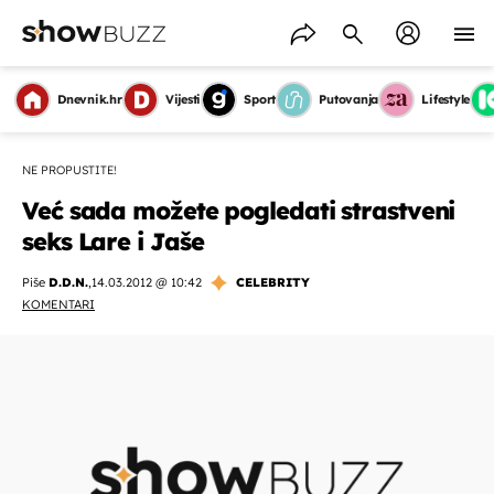
Dnevnik.hr
Vijesti
Sport
Putovanja
Lifestyle
NE PROPUSTITE!
Već sada možete pogledati strastveni
seks Lare i Jaše
Piše
D.D.N.
,
14.03.2012 @ 10:42
CELEBRITY
KOMENTARI
OMOGUĆI OBAVIJESTI