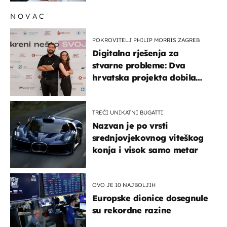
NOVAC
POKROVITELJ PHILIP MORRIS ZAGREB
Digitalna rješenja za
stvarne probleme: Dva
hrvatska projekta dobila
potporu za razvoj
TREĆI UNIKATNI BUGATTI
Nazvan je po vrsti
srednjovjekovnog viteškog
konja i visok samo metar
OVO JE 10 NAJBOLJIH
Europske dionice dosegnule
su rekordne razine