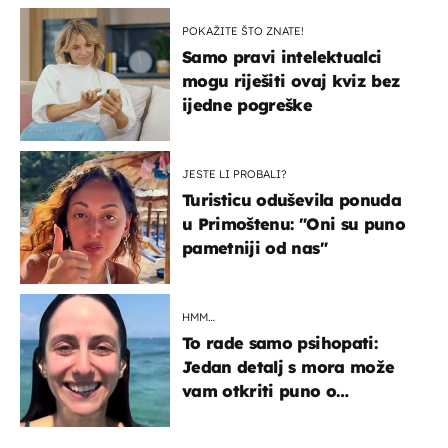
POKAŽITE ŠTO ZNATE!
Samo pravi intelektualci
mogu riješiti ovaj kviz bez
ijedne pogreške
JESTE LI PROBALI?
Turisticu oduševila ponuda
u Primoštenu: "Oni su puno
pametniji od nas"
HMM…
To rade samo psihopati:
Jedan detalj s mora može
vam otkriti puno o
prijateljima