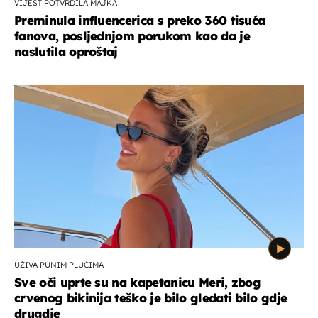
VIJEST POTVRDILA MAJKA
Preminula influencerica s preko 360 tisuća
fanova, posljednjom porukom kao da je
naslutila oproštaj
UŽIVA PUNIM PLUĆIMA
Sve oči uprte su na kapetanicu Meri, zbog
crvenog bikinija teško je bilo gledati bilo gdje
drugdje