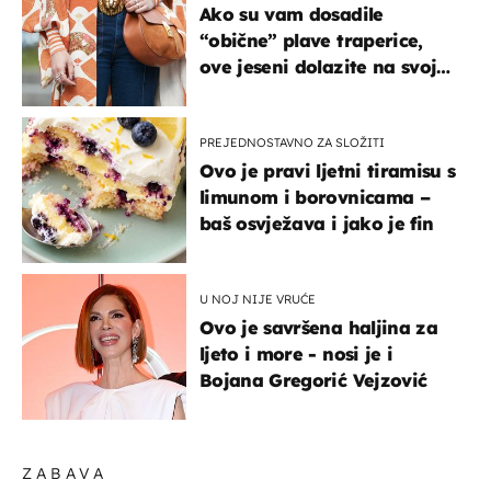
Ako su vam dosadile
“obične” plave traperice,
ove jeseni dolazite na svoje
- izdvajamo 15 hit modela
PREJEDNOSTAVNO ZA SLOŽITI
Ovo je pravi ljetni tiramisu s
limunom i borovnicama –
baš osvježava i jako je fin
U NOJ NIJE VRUĆE
Ovo je savršena haljina za
ljeto i more - nosi je i
Bojana Gregorić Vejzović
ZABAVA