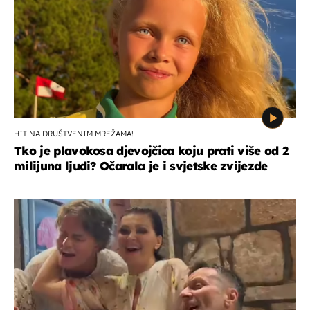
HIT NA DRUŠTVENIM MREŽAMA!
Tko je plavokosa djevojčica koju prati više od 2
milijuna ljudi? Očarala je i svjetske zvijezde