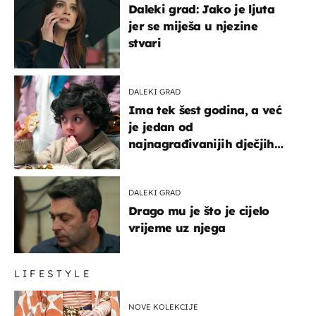
Daleki grad: Jako je ljuta
jer se miješa u njezine
stvari
DALEKI GRAD
Ima tek šest godina, a već
je jedan od
najnagrađivanijih dječjih
glumaca
DALEKI GRAD
Drago mu je što je cijelo
vrijeme uz njega
LIFESTYLE
NOVE KOLEKCIJE