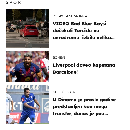
SPORT
POJAVILA SE SNIMKA
VIDEO Bad Blue Boysi
dočekali Torcidu na
aerodromu, izbila velika
masovna tučnjava
BOMBA!
Liverpool doveo kapetana
Barcelone!
GDJE ĆE SAD?
U Dinamu je prošle godine
predstavljen kao mega
transfer, danas je pao
najniže u karijeri