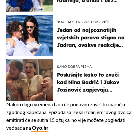
roditelja, a onda i bez
milijuna koje je trebala
naslijediti
"KAO DA SU NOVAK ĐOKOVIĆ"
Jedan od najpoznatijih
svjetskih parova stigao na
Jadran, ovakve reakcije
vjerojatno nisu očekivali
SAMO DOBRA PISMA
Poslušajte kako to zvuči
kad Nina Badrić i Jakov
Jozinović zapjevaju
Oliverov hit!
Nakon dugo vremena Lara će ponovno završiti u naručju
zgodnog kapetana. Epizoda sa 'seks izdanjem' ovog dvojca
emitirati će se sutra 15.ožujka, no vi je možete pogledati
već sada na
Oyo.hr