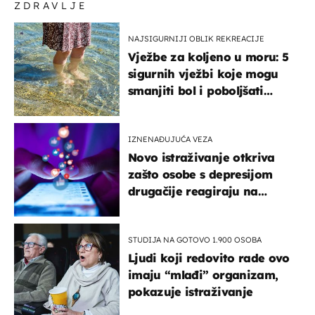
ZDRAVLJE
NAJSIGURNIJI OBLIK REKREACIJE
Vježbe za koljeno u moru: 5
sigurnih vježbi koje mogu
smanjiti bol i poboljšati
pokretljivost
IZNENAĐUJUĆA VEZA
Novo istraživanje otkriva
zašto osobe s depresijom
drugačije reagiraju na
lajkove
STUDIJA NA GOTOVO 1.900 OSOBA
Ljudi koji redovito rade ovo
imaju “mlađi” organizam,
pokazuje istraživanje