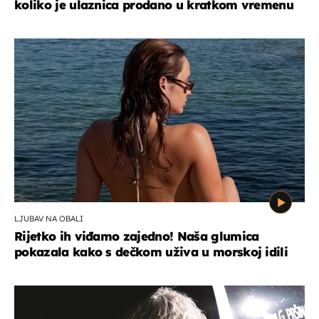
koliko je ulaznica prodano u kratkom vremenu
LJUBAV NA OBALI
Rijetko ih viđamo zajedno! Naša glumica
pokazala kako s dečkom uživa u morskoj idili