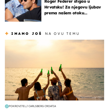
Roger Federer stigao u
Hrvatsku! Za njegovu ljubav
prema našem otoku
zaslužan je jedan poznati
Hrvat
IMAMO JOŠ
NA OVU TEMU
zanimljivosti
POKROVITELJ CARLSBERG CROATIA