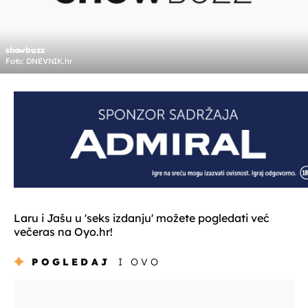
showbuzz
Foto: DNEVNIK.hr
Laru i Jašu u 'seks izdanju' možete pogledati već
večeras na Oyo.hr!
POGLEDAJ
I OVO