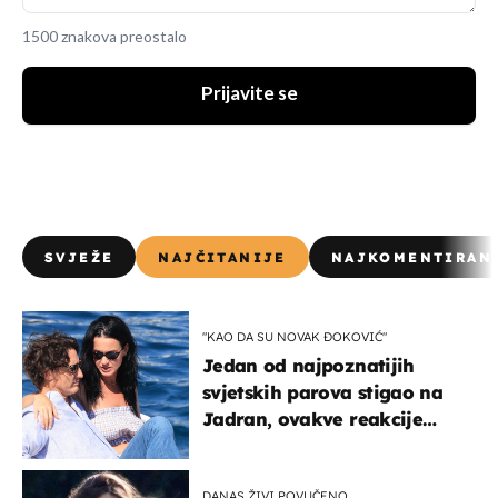
1500 znakova preostalo
Prijavite se
SVJEŽE
NAJČITANIJE
NAJKOMENTIRAN
"KAO DA SU NOVAK ĐOKOVIĆ"
Jedan od najpoznatijih
svjetskih parova stigao na
Jadran, ovakve reakcije
vjerojatno nisu očekivali
DANAS ŽIVI POVUČENO