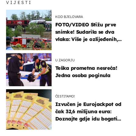
VIJESTI
KOD BJELOVARA
FOTO/VIDEO Stižu prve
snimke! Sudarila se dva
vlaka: Više je ozlijeđenih,
hitne službe na terenu
U ZAGORJU
Teška prometna nesreća!
Jedna osoba poginula
ČESTITAMO!
Izvučen je Eurojackpot od
čak 32,6 milijuna eura:
Doznajte gdje idu bogati
dobitci u Hrvatskoj