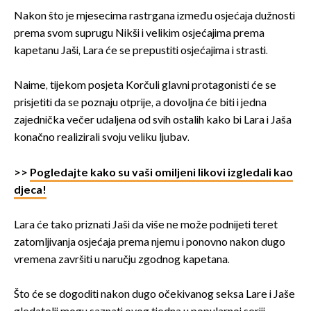
Nakon što je mjesecima rastrgana između osjećaja dužnosti
prema svom suprugu Nikši i velikim osjećajima prema
kapetanu Jaši, Lara će se prepustiti osjećajima i strasti.
Naime, tijekom posjeta Korčuli glavni protagonisti će se
prisjetiti da se poznaju otprije, a dovoljna će biti i jedna
zajednička večer udaljena od svih ostalih kako bi Lara i Jaša
konačno realizirali svoju veliku ljubav.
>>
Pogledajte kako su vaši omiljeni likovi izgledali kao
djeca!
Lara će tako priznati Jaši da više ne može podnijeti teret
zatomljivanja osjećaja prema njemu i ponovno nakon dugo
vremena završiti u naručju zgodnog kapetana.
Što će se dogoditi nakon dugo očekivanog seksa Lare i Jaše