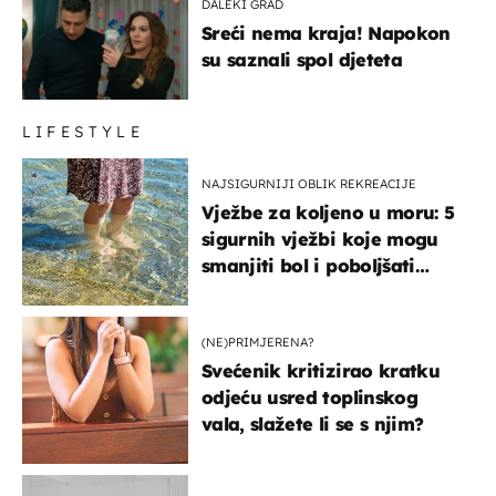
DALEKI GRAD
Sreći nema kraja! Napokon
su saznali spol djeteta
LIFESTYLE
NAJSIGURNIJI OBLIK REKREACIJE
Vježbe za koljeno u moru: 5
sigurnih vježbi koje mogu
smanjiti bol i poboljšati
pokretljivost
(NE)PRIMJERENA?
Svećenik kritizirao kratku
odjeću usred toplinskog
vala, slažete li se s njim?