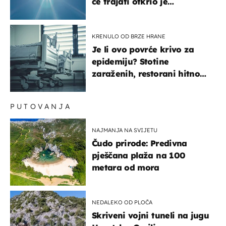
će trajati otkrio je
meteorolog
KRENULO OD BRZE HRANE
Je li ovo povrće krivo za
epidemiju? Stotine
zaraženih, restorani hitno
povukli proizvod
PUTOVANJA
NAJMANJA NA SVIJETU
Čudo prirode: Predivna
pješčana plaža na 100
metara od mora
NEDALEKO OD PLOČA
Skriveni vojni tuneli na jugu