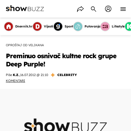
Dnevnik.hr
Vijesti
Sport
Putovanja
Lifestyle
OPROŠTAJ OD VELIKANA
Preminuo osnivač kultne rock grupe
Deep Purple!
Piše
K.Z.
,
16.07.2012 @ 21:10
CELEBRITY
KOMENTARI
OMOGUĆI OBAVIJESTI