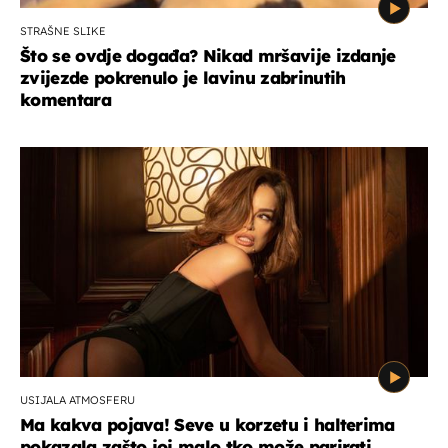
STRAŠNE SLIKE
Što se ovdje događa? Nikad mršavije izdanje
zvijezde pokrenulo je lavinu zabrinutih
komentara
USIJALA ATMOSFERU
Ma kakva pojava! Seve u korzetu i halterima
pokazala zašto joj malo tko može parirati