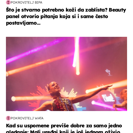
POKROVITELJ BIPA
Što je stvarno potrebno koži da zablista? Beauty
panel otvorio pitanja koja si i same često
postavljamo...
kultura & zabava
POKROVITELJ WATA
Kad su uspomene previše dobre za samo jedno
gledanje: Mali uređaj koji je još jednom oživio