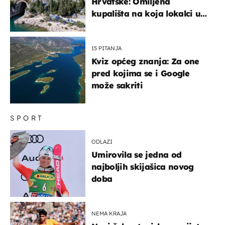
Hrvatske: Omiljena
kupališta na koja lokalci u
miru dolaze roniti i skakati
u more
15 PITANJA
Kviz općeg znanja: Za one
pred kojima se i Google
može sakriti
SPORT
ODLAZI
Umirovila se jedna od
najboljih skijašica novog
doba
NEMA KRAJA