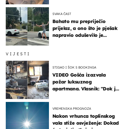
vam se ovo sigurnim?
SVAKA ČAST
Bahato mu prepriječio
prijelaz, a ono što je pješak
napravio oduševilo je
društvene mreže
VIJESTI
STIGAO I ŠOK S BOOKINGA
VIDEO Gošća izazvala
požar luksuznog
apartmana. Vlasnik: "Dok je
gorjelo, smijali su se, pili i
pokazivali mi srednji prst"
VREMENSKA PROGNOZA
Nakon vrhunca toplinskog
vala stiže osvježenje: Dokad