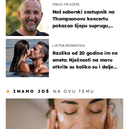
IMAJU TRI KĆERI
Naš saborski zastupnik na
Thompsonovu koncertu
pokazao lijepu suprugu,
koja godinama izbjegava
javnost
LJETNA ROMANTIKA
Razlika od 20 godina im ne
smeta: Nježnosti na moru
otkrile su koliko su i dalje
zaljubljeni
IMAMO JOŠ
NA OVU TEMU
moda & ljepota