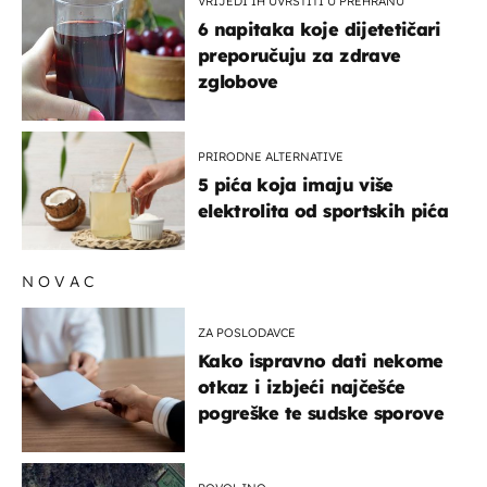
VRIJEDI IH UVRSTITI U PREHRANU
6 napitaka koje dijetetičari
preporučuju za zdrave
zglobove
PRIRODNE ALTERNATIVE
5 pića koja imaju više
elektrolita od sportskih pića
NOVAC
ZA POSLODAVCE
Kako ispravno dati nekome
otkaz i izbjeći najčešće
pogreške te sudske sporove