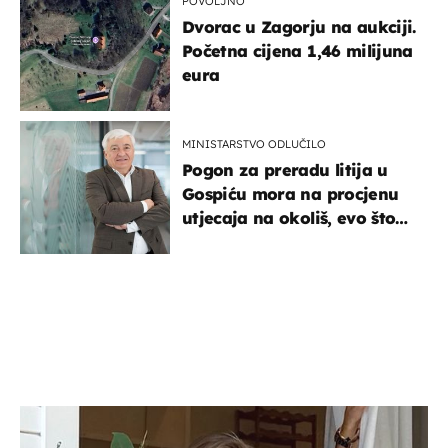
POVOLJNO
Dvorac u Zagorju na aukciji.
Početna cijena 1,46 milijuna
eura
MINISTARSTVO ODLUČILO
Pogon za preradu litija u
Gospiću mora na procjenu
utjecaja na okoliš, evo što
kaže ulagač