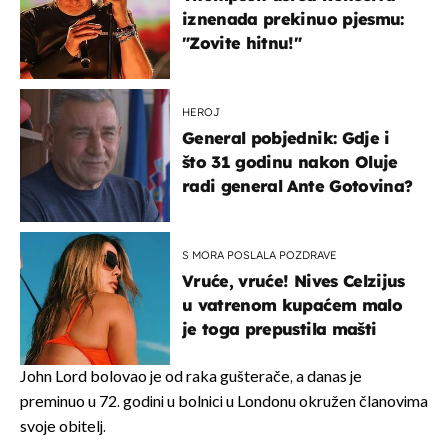
iznenada prekinuo pjesmu:
"Zovite hitnu!"
HEROJ
General pobjednik: Gdje i
što 31 godinu nakon Oluje
radi general Ante Gotovina?
S MORA POSLALA POZDRAVE
Vruće, vruće! Nives Celzijus
u vatrenom kupaćem malo
je toga prepustila mašti
John Lord bolovao je od raka gušterače, a danas je
preminuo u 72. godini u bolnici u Londonu okružen članovima
svoje obitelj.