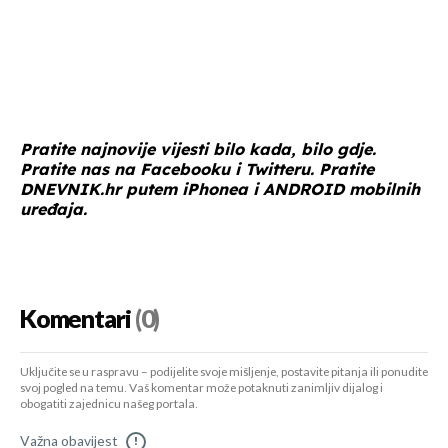
Pratite najnovije vijesti bilo kada, bilo gdje.
Pratite nas na
Facebooku
i
Twitteru
. Pratite
DNEVNIK.hr
putem
iPhonea
i
ANDROID
mobilnih
uređaja.
Komentari
(0)
Uključite se u raspravu – podijelite svoje mišljenje, postavite pitanja ili ponudite
svoj pogled na temu. Vaš komentar može potaknuti zanimljiv dijalog i
obogatiti zajednicu našeg portala.
Važna obavijest
!