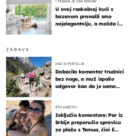
I TERASA JE SAN SNOVA!
U ovoj raskošnoj kući s
bazenom pronašli smo
najelegantniju, a možda i
najljepšu bijelu kuhinju
ZABAVA
KAO IZ PIŠTOLJA
Dobacila komentar trudnici
bez noge, a muž ispalio
odgovor kao da je samo
čekao…
ŠTO KAŽETE?
Isključio komentare: Par iz
Srbije preporučio spravicu
za plažu s Temua, čini li