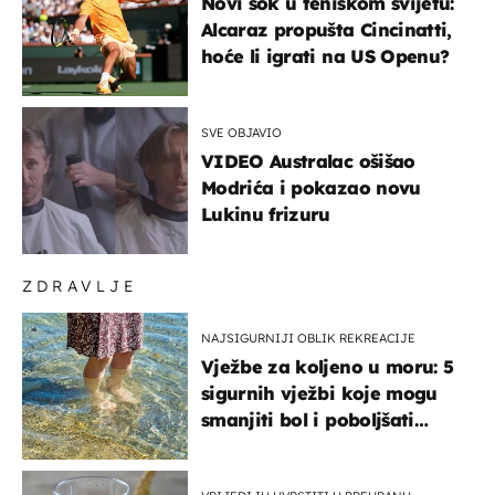
Novi šok u teniskom svijetu:
Alcaraz propušta Cincinatti,
hoće li igrati na US Openu?
SVE OBJAVIO
VIDEO Australac ošišao
Modrića i pokazao novu
Lukinu frizuru
ZDRAVLJE
NAJSIGURNIJI OBLIK REKREACIJE
Vježbe za koljeno u moru: 5
sigurnih vježbi koje mogu
smanjiti bol i poboljšati
pokretljivost