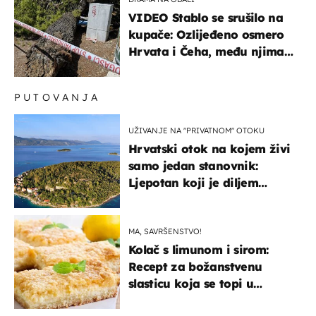
VIDEO Stablo se srušilo na
kupače: Ozlijeđeno osmero
Hrvata i Čeha, među njima
ima i djece
PUTOVANJA
UŽIVANJE NA "PRIVATNOM" OTOKU
Hrvatski otok na kojem živi
samo jedan stanovnik:
Ljepotan koji je diljem
svijeta poznat po svojem
"bijelom zlatu"
MA, SAVRŠENSTVO!
Kolač s limunom i sirom:
Recept za božanstvenu
slasticu koja se topi u
ustima