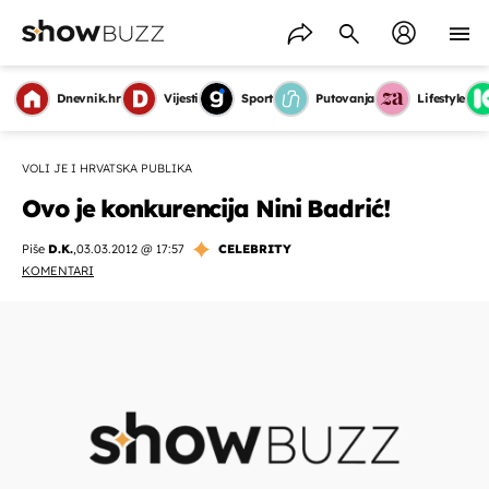
Dnevnik.hr
Vijesti
Sport
Putovanja
Lifestyle
VOLI JE I HRVATSKA PUBLIKA
Ovo je konkurencija Nini Badrić!
Piše
D.K.
,
03.03.2012 @ 17:57
CELEBRITY
KOMENTARI
OMOGUĆI OBAVIJESTI