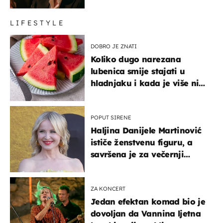
LIFESTYLE
DOBRO JE ZNATI
Koliko dugo narezana
lubenica smije stajati u
hladnjaku i kada je više nije
sigurno jesti?
POPUT SIRENE
Haljina Danijele Martinović
ističe ženstvenu figuru, a
savršena je za večernji
izlazak na moru
ZA KONCERT
Jedan efektan komad bio je
dovoljan da Vannina ljetna