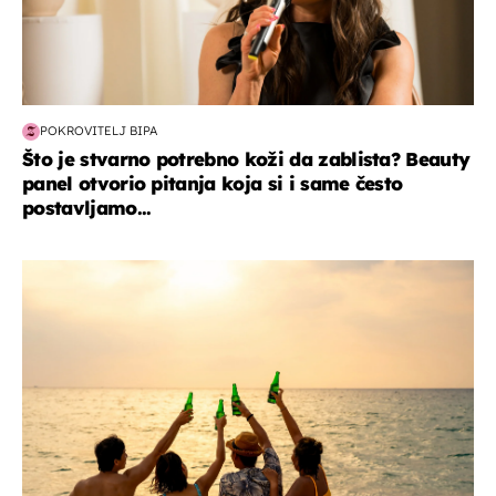
POKROVITELJ BIPA
Što je stvarno potrebno koži da zablista? Beauty
panel otvorio pitanja koja si i same često
postavljamo...
zanimljivosti