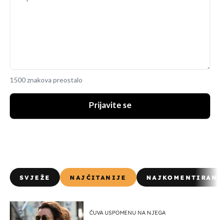
1500 znakova preostalo
Prijavite se
SVJEŽE
NAJČITANIJE
NAJKOMENTIRAN
ČUVA USPOMENU NA NJEGA