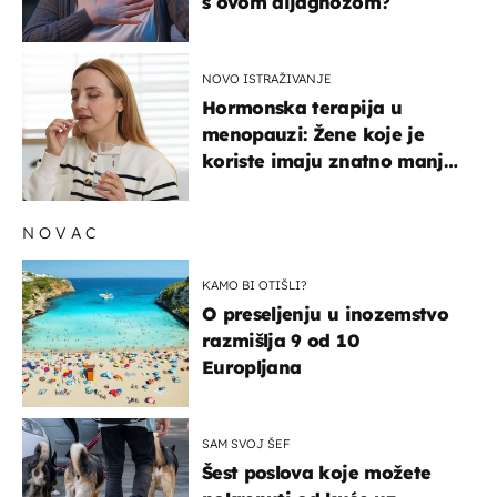
s ovom dijagnozom?
NOVO ISTRAŽIVANJE
Hormonska terapija u
menopauzi: Žene koje je
koriste imaju znatno manji
rizik od ovoga
NOVAC
KAMO BI OTIŠLI?
O preseljenju u inozemstvo
razmišlja 9 od 10
Europljana
SAM SVOJ ŠEF
Šest poslova koje možete