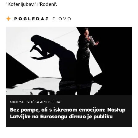
'Kofer ljubavi' i 'Rođeni'.
POGLEDAJ
I OVO
MINIMALISTIČKA ATMOSFERA
Bez pompe, ali s iskrenom emocijom: Nastup
Latvijke na Eurosongu dirnuo je publiku