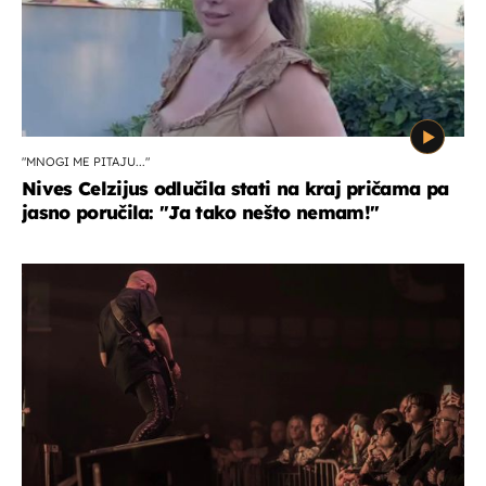
"MNOGI ME PITAJU..."
Nives Celzijus odlučila stati na kraj pričama pa
jasno poručila: "Ja tako nešto nemam!"