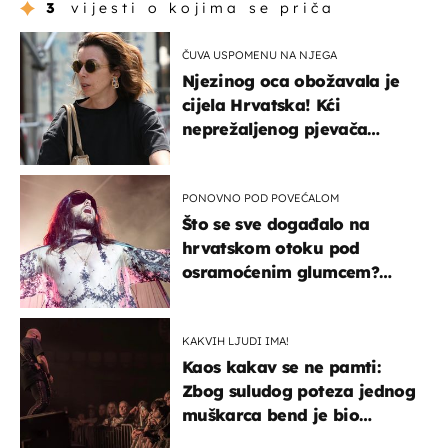
3
vijesti o kojima se priča
ČUVA USPOMENU NA NJEGA
Njezinog oca obožavala je
cijela Hrvatska! Kći
neprežaljenog pjevača
projurila špicom na dva
kotača
PONOVNO POD POVEĆALOM
Što se sve događalo na
hrvatskom otoku pod
osramoćenim glumcem?
Bizarni prizori i danas
izazivaju nevjericu
KAKVIH LJUDI IMA!
Kaos kakav se ne pamti:
Zbog suludog poteza jednog
muškarca bend je bio
prisiljen prekinuti nastup