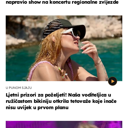
napravio show na koncertu regionalne zvijezde
U PUNOM SJAJU
Ljetni prizori za poželjeti! Naša voditeljica u
ružičastom bikiniju otkrila tetovaže koje inače
nisu uvijek u prvom planu