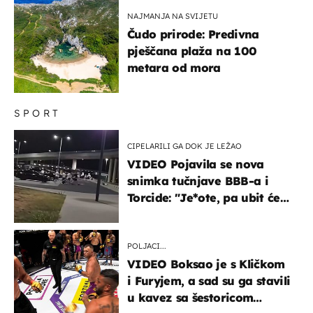
NAJMANJA NA SVIJETU
Čudo prirode: Predivna
pješčana plaža na 100
metara od mora
SPORT
CIPELARILI GA DOK JE LEŽAO
VIDEO Pojavila se nova
snimka tučnjave BBB-a i
Torcide: "Je*ote, pa ubit će
ga!"
POLJACI...
VIDEO Boksao je s Kličkom
i Furyjem, a sad su ga stavili
u kavez sa šestoricom