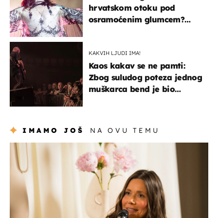
hrvatskom otoku pod
osramoćenim glumcem?
Bizarni prizori i danas
izazivaju nevjericu
KAKVIH LJUDI IMA!
Kaos kakav se ne pamti:
Zbog suludog poteza jednog
muškarca bend je bio
prisiljen prekinuti nastup
IMAMO JOŠ
NA OVU TEMU
moda & ljepota