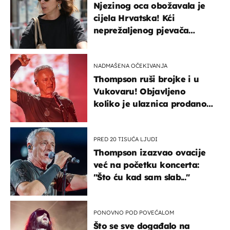
Njezinog oca obožavala je
cijela Hrvatska! Kći
neprežaljenog pjevača
projurila špicom na dva
kotača
NADMAŠENA OČEKIVANJA
Thompson ruši brojke i u
Vukovaru! Objavljeno
koliko je ulaznica prodano
u kratkom vremenu
PRED 20 TISUĆA LJUDI
Thompson izazvao ovacije
već na početku koncerta:
"Što ću kad sam slab..."
PONOVNO POD POVEĆALOM
Što se sve događalo na