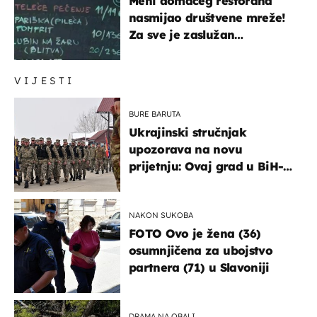
Meni domaćeg restorana
nasmijao društvene mreže!
Za sve je zaslužan
urnebesan naziv jela
VIJESTI
BURE BARUTA
Ukrajinski stručnjak
upozorava na novu
prijetnju: Ovaj grad u BiH-u
bi mogao biti žarište
NAKON SUKOBA
FOTO Ovo je žena (36)
osumnjičena za ubojstvo
partnera (71) u Slavoniji
DRAMA NA OBALI