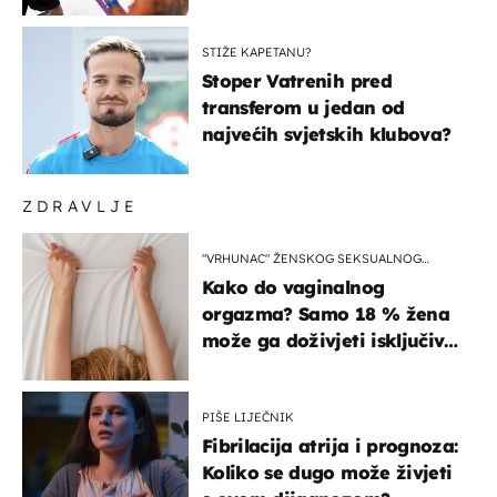
Roma! Pogledajte kako je
završilo
STIŽE KAPETANU?
Stoper Vatrenih pred
transferom u jedan od
najvećih svjetskih klubova?
ZDRAVLJE
"VRHUNAC" ŽENSKOG SEKSUALNOG
ISKUSTVA
Kako do vaginalnog
orgazma? Samo 18 % žena
može ga doživjeti isključivo
na ovaj način
PIŠE LIJEČNIK
Fibrilacija atrija i prognoza:
Koliko se dugo može živjeti