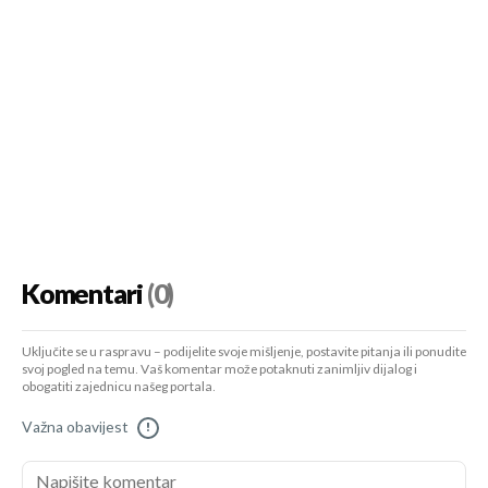
Komentari
(0)
Uključite se u raspravu – podijelite svoje mišljenje, postavite pitanja ili ponudite
svoj pogled na temu. Vaš komentar može potaknuti zanimljiv dijalog i
obogatiti zajednicu našeg portala.
Važna obavijest
!