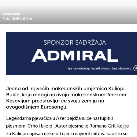
showbuzz
Foto: DNEVNIK.hr
Jedna od najvećih makedonskih umjetnica Kaliopi
Bukle, koju mnogi nazivaju makedonskom Terezom
Kesovijom predstavljat će svoju zemlju na
ovogodišnjem Eurosongu.
Legendarna pjevačica u Azerbejdžanu će nastupiti s
pjesmom 'Crno i bijelo'. Autor pjesme je Romano Gril, koji je
za Kaliopi napisao neke od njenih najvećih hitova kao što su