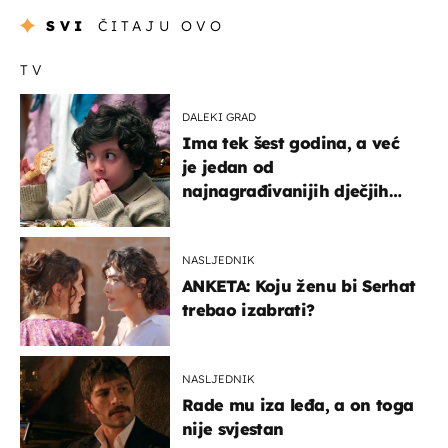
SVI
ČITAJU OVO
TV
DALEKI GRAD
Ima tek šest godina, a već
je jedan od
najnagrađivanijih dječjih
glumaca
NASLJEDNIK
ANKETA: Koju ženu bi Serhat
trebao izabrati?
NASLJEDNIK
Rade mu iza leđa, a on toga
nije svjestan