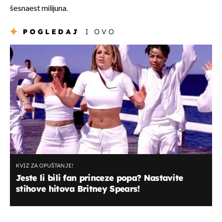
šesnaest milijuna.
POGLEDAJ
I OVO
KVIZ ZA OPUŠTANJE!
Jeste li bili fan princeze popa? Nastavite
stihove hitova Britney Spears!