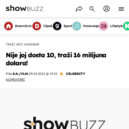
Dnevnik.hr
Vijesti
Sport
Putovanja
Lifestyle
TRAŽI VEĆI HONORAR
Nije joj dosta 10, traži 16 milijuna
dolara!
Piše
S.K./VLM
,
09.03.2012 @ 19:15
CELEBRITY
KOMENTARI
OMOGUĆI OBAVIJESTI