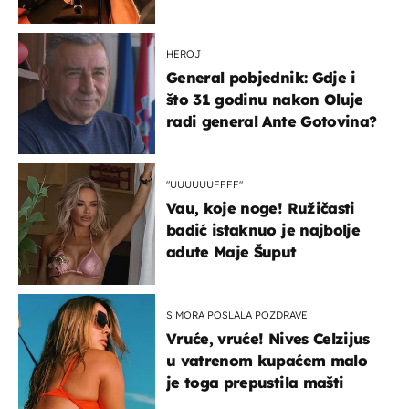
HEROJ
General pobjednik: Gdje i
što 31 godinu nakon Oluje
radi general Ante Gotovina?
"UUUUUUFFFF"
Vau, koje noge! Ružičasti
badić istaknuo je najbolje
adute Maje Šuput
S MORA POSLALA POZDRAVE
Vruće, vruće! Nives Celzijus
u vatrenom kupaćem malo
je toga prepustila mašti