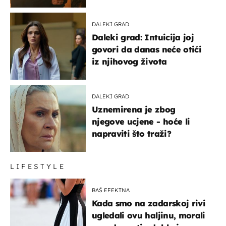
DALEKI GRAD
Daleki grad: Intuicija joj
govori da danas neće otići
iz njihovog života
DALEKI GRAD
Uznemirena je zbog
njegove ucjene - hoće li
napraviti što traži?
LIFESTYLE
BAŠ EFEKTNA
Kada smo na zadarskoj rivi
ugledali ovu haljinu, morali