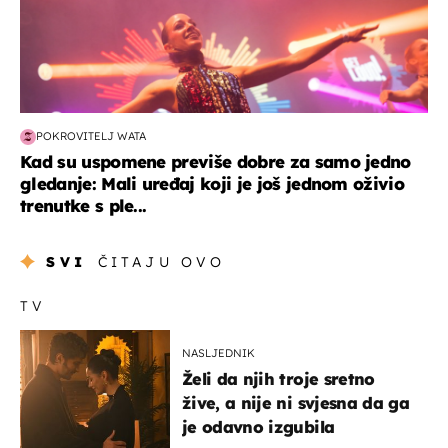
POKROVITELJ WATA
Kad su uspomene previše dobre za samo jedno
gledanje: Mali uređaj koji je još jednom oživio
trenutke s ple...
SVI
ČITAJU OVO
TV
NASLJEDNIK
Želi da njih troje sretno
žive, a nije ni svjesna da ga
je odavno izgubila