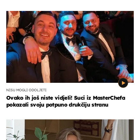
NISU MOGLI ODOLJETI
Ovako ih još niste vidjeli! Suci iz MasterChefa
pokazali svoju potpuno drukčiju stranu