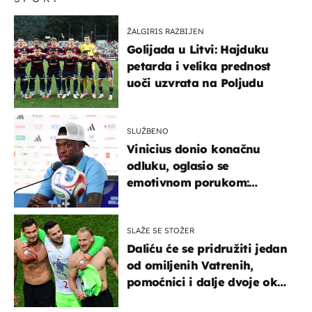
ŽALGIRIS RAZBIJEN
Golijada u Litvi: Hajduku
petarda i velika prednost
uoči uzvrata na Poljudu
SLUŽBENO
Vinicius donio konačnu
odluku, oglasio se
emotivnom porukom:
"Hvala vam svima"
SLAŽE SE STOŽER
Daliću će se pridružiti jedan
od omiljenih Vatrenih,
pomoćnici i dalje dvoje oko
ponude