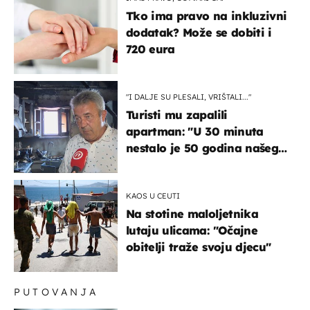
Tko ima pravo na inkluzivni
dodatak? Može se dobiti i
720 eura
"I DALJE SU PLESALI, VRIŠTALI..."
Turisti mu zapalili
apartman: "U 30 minuta
nestalo je 50 godina našeg
života, supruga i ja ne
možemo oka sklopiti"
KAOS U CEUTI
Na stotine maloljetnika
lutaju ulicama: "Očajne
obitelji traže svoju djecu"
PUTOVANJA