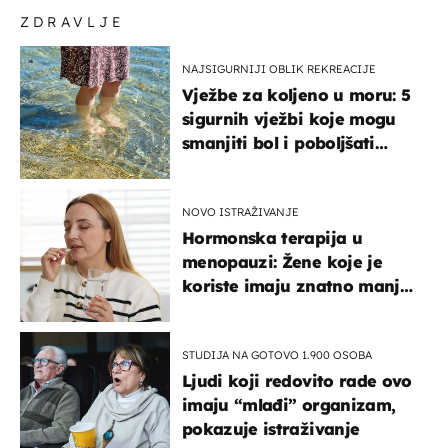
ZDRAVLJE
NAJSIGURNIJI OBLIK REKREACIJE
Vježbe za koljeno u moru: 5
sigurnih vježbi koje mogu
smanjiti bol i poboljšati
pokretljivost
NOVO ISTRAŽIVANJE
Hormonska terapija u
menopauzi: Žene koje je
koriste imaju znatno manji
rizik od ovoga
STUDIJA NA GOTOVO 1.900 OSOBA
Ljudi koji redovito rade ovo
imaju “mlađi” organizam,
pokazuje istraživanje