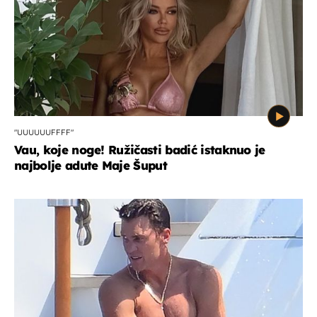
"UUUUUUFFFF"
Vau, koje noge! Ružičasti badić istaknuo je
najbolje adute Maje Šuput