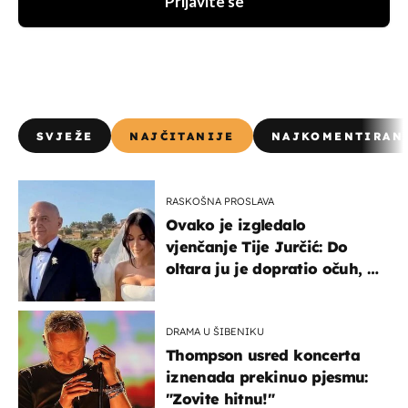
Prijavite se
SVJEŽE
NAJČITANIJE
NAJKOMENTIRAN
RASKOŠNA PROSLAVA
Ovako je izgledalo
vjenčanje Tije Jurčić: Do
oltara ju je dopratio očuh, a
slavilo se uz Olivera i Rozgu
DRAMA U ŠIBENIKU
Thompson usred koncerta
iznenada prekinuo pjesmu:
"Zovite hitnu!"