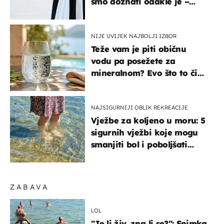
smo doznati odakle je –
košta samo 18 eura
NIJE UVIJEK NAJBOLJI IZBOR
Teže vam je piti običnu
vodu pa posežete za
mineralnom? Evo što to čini
organizmu
NAJSIGURNIJI OBLIK REKREACIJE
Vježbe za koljeno u moru: 5
sigurnih vježbi koje mogu
smanjiti bol i poboljšati
pokretljivost
ZABAVA
LOL
"Je li živ, zna li se?": Snimka