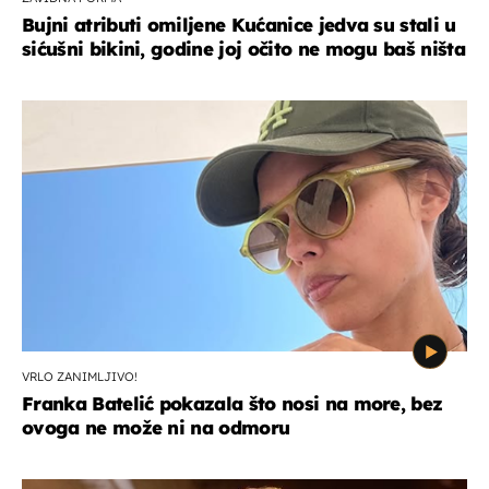
Bujni atributi omiljene Kućanice jedva su stali u
sićušni bikini, godine joj očito ne mogu baš ništa
VRLO ZANIMLJIVO!
Franka Batelić pokazala što nosi na more, bez
ovoga ne može ni na odmoru