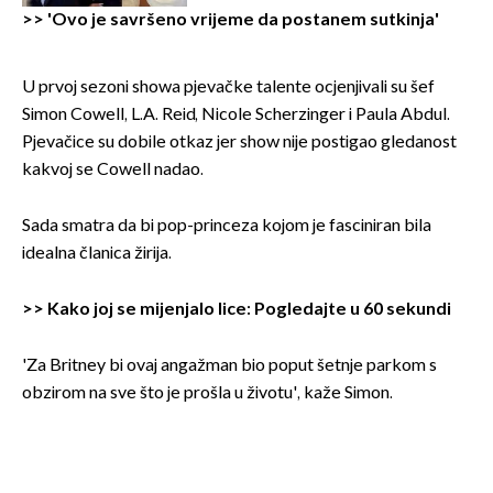
>>
'Ovo je savršeno vrijeme da postanem sutkinja'
U prvoj sezoni showa pjevačke talente ocjenjivali su šef
Simon Cowell, L.A. Reid, Nicole Scherzinger i Paula Abdul.
Pjevačice su dobile otkaz jer show nije postigao gledanost
kakvoj se Cowell nadao.
Sada smatra da bi pop-princeza kojom je fasciniran bila
idealna članica žirija.
>>
Kako joj se mijenjalo lice: Pogledajte u 60 sekundi
'Za Britney bi ovaj angažman bio poput šetnje parkom s
obzirom na sve što je prošla u životu', kaže Simon.