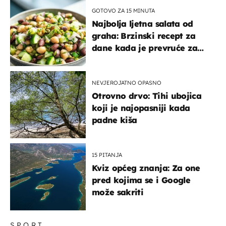
GOTOVO ZA 15 MINUTA
Najbolja ljetna salata od
graha: Brzinski recept za
dane kada je prevruće za
kuhanje
NEVJEROJATNO OPASNO
Otrovno drvo: Tihi ubojica
koji je najopasniji kada
padne kiša
15 PITANJA
Kviz općeg znanja: Za one
pred kojima se i Google
može sakriti
SPORT