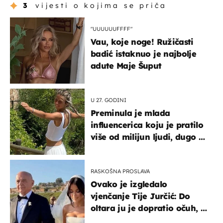
3
vijesti o kojima se priča
"UUUUUUFFFF"
Vau, koje noge! Ružičasti
badić istaknuo je najbolje
adute Maje Šuput
U 27. GODINI
Preminula je mlada
influencerica koju je pratilo
više od milijun ljudi, dugo se
borila s opakom bolesti
RASKOŠNA PROSLAVA
Ovako je izgledalo
vjenčanje Tije Jurčić: Do
oltara ju je dopratio očuh, a
slavilo se uz Olivera i Rozgu