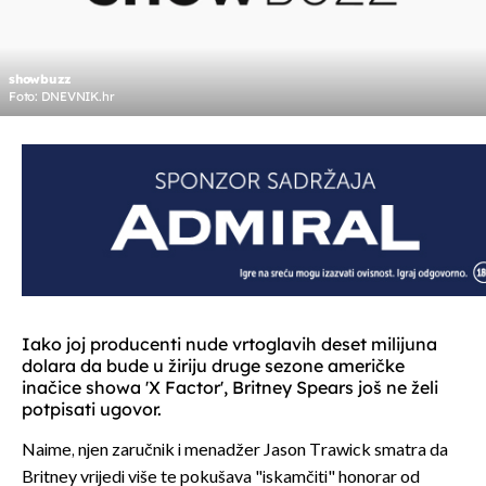
showbuzz
Foto: DNEVNIK.hr
Iako joj producenti nude vrtoglavih deset milijuna
dolara da bude u žiriju druge sezone američke
inačice showa 'X Factor', Britney Spears još ne želi
potpisati ugovor.
Naime, njen zaručnik i menadžer Jason Trawick smatra da
Britney vrijedi više te pokušava "iskamčiti" honorar od