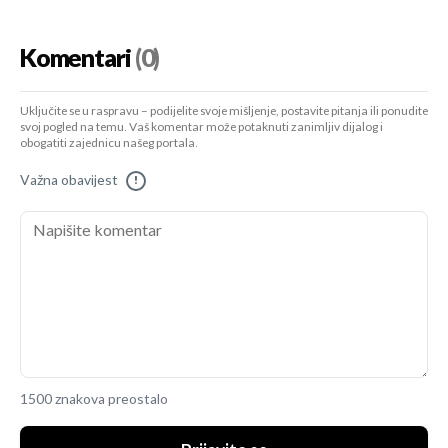
Komentari
(0)
Uključite se u raspravu – podijelite svoje mišljenje, postavite pitanja ili ponudite
svoj pogled na temu. Vaš komentar može potaknuti zanimljiv dijalog i
obogatiti zajednicu našeg portala.
Važna obavijest
!
1500 znakova preostalo