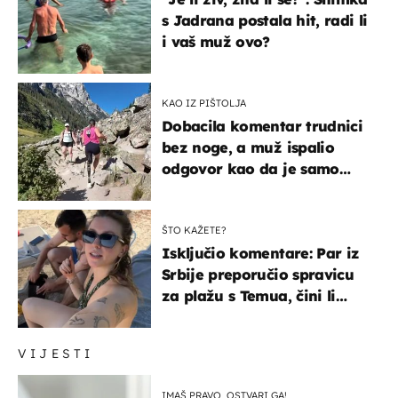
s Jadrana postala hit, radi li
i vaš muž ovo?
KAO IZ PIŠTOLJA
Dobacila komentar trudnici
bez noge, a muž ispalio
odgovor kao da je samo
čekao…
ŠTO KAŽETE?
Isključio komentare: Par iz
Srbije preporučio spravicu
za plažu s Temua, čini li
vam se ovo sigurnim?
VIJESTI
IMAŠ PRAVO, OSTVARI GA!