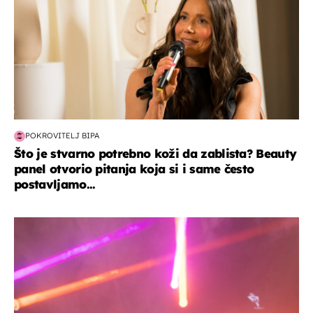
POKROVITELJ BIPA
Što je stvarno potrebno koži da zablista? Beauty
panel otvorio pitanja koja si i same često
postavljamo...
kultura & zabava