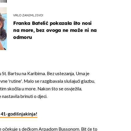
VRLO ZANIMLJIVO!
Franka Batelić pokazala što nosi
na more, bez ovoga ne može ni na
odmoru
 u St. Bartsu na Karibima. Bez ustezanja, Uma je
ne 'rutine'. Malo se razgibavala slušajući glazbu,
atim skočila u more. Nakon što se osvježila,
 nastavila brinuti o djeci.
 41-godišnjakinja!
te očekuje s dečkom Arpadom Bussonom. Bit će to