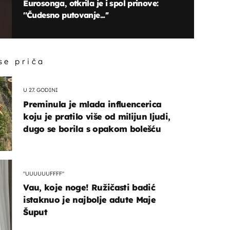
Eurosonga, otkrila je i spol prinove:
''Čudesno putovanje...''
 se priča
U 27. GODINI
Preminula je mlada influencerica
koju je pratilo više od milijun ljudi,
dugo se borila s opakom bolešću
"UUUUUUFFFF"
Vau, koje noge! Ružičasti badić
istaknuo je najbolje adute Maje
Šuput