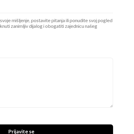
 svoje mišljenje, postavite pitanja ili ponudite svoj pogled
ti zanimljiv dijalog i obogatiti zajednicu našeg
Prijavite se