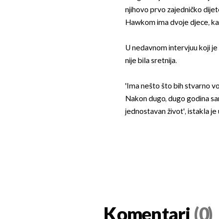
njihovo prvo zajedničko dij
Hawkom ima dvoje djece, ka
U nedavnom intervjuu koji je 
nije bila sretnija.
'Ima nešto što bih stvarno vol
Nakon dugo, dugo godina sam
jednostavan život', istakla je 
Komentari
(0)