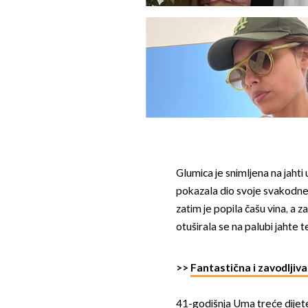
Glumica je snimljena na jahti
pokazala dio svoje svakodnev
zatim je popila čašu vina, a z
otuširala se na palubi jahte te
>>
Fantastična i zavodljiva
41-godišnja Uma treće dije