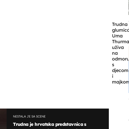
Trudna
glumic
Uma
Thurm
uživa
na
odmor
s
djecom
i
majkom
NESTALA JE SA SCENE
Trudna je hrvatska predstavnica s