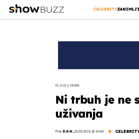
CELEBRITY
ZANIMLJ
PLJUS U MORE
Ni trbuh je ne
uživanja
CELEBRIT
Piše
D.D.N.
,
25.03.2012 @ 15:40