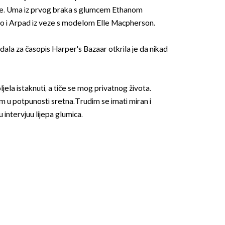
ete. Uma iz prvog braka s glumcem Ethanom
o i Arpad iz veze s modelom Elle Macpherson.
dala za časopis Harper's Bazaar otkrila je da nikad
jela istaknuti, a tiče se mog privatnog života.
OMOGUĆI OBAVIJESTI
 u potpunosti sretna.Trudim se imati miran i
u intervjuu lijepa glumica.