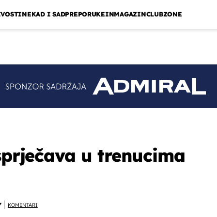
IVOSTI
NEKAD I SAD
PREPORUKE
INMAGAZIN
CLUBZONE
 sprječava u trenucima
Y
KOMENTARI