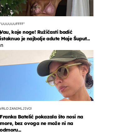
"UUUUUUFFFF"
Vau, koje noge! Ružičasti badić
a
istaknuo je najbolje adute Maje Šuput...
an
u
.
VRLO ZANIMLJIVO!
Franka Batelić pokazala što nosi na
more, bez ovoga ne može ni na
odmoru...