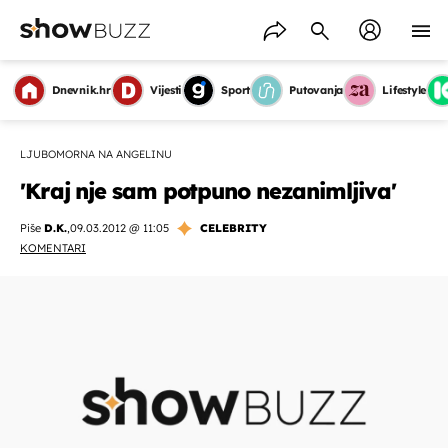
Dnevnik.hr
Vijesti
Sport
Putovanja
Lifestyle
LJUBOMORNA NA ANGELINU
'Kraj nje sam potpuno nezanimljiva'
Piše
D.K.
,
09.03.2012 @ 11:05
CELEBRITY
KOMENTARI
OMOGUĆI OBAVIJESTI