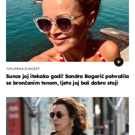
"OKUPANA SUNCEM"
Sunce joj itekako godi! Sandra Bagarić pohvalila
se brončanim tenom, ljeto joj baš dobro stoji