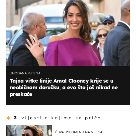
UHODANA RUTINA
Tajna vitke linije Amal Clooney krije se u
neobičnom doručku, a evo što još nikad ne
preskače
3
vijesti o kojima se priča
ČUVA USPOMENU NA NJEGA