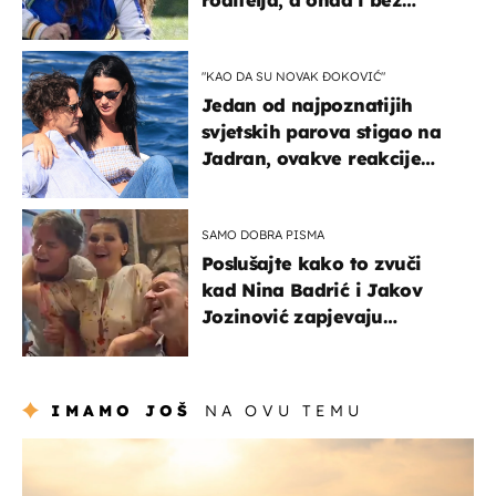
milijuna koje je trebala
naslijediti
"KAO DA SU NOVAK ĐOKOVIĆ"
Jedan od najpoznatijih
svjetskih parova stigao na
Jadran, ovakve reakcije
vjerojatno nisu očekivali
SAMO DOBRA PISMA
Poslušajte kako to zvuči
kad Nina Badrić i Jakov
Jozinović zapjevaju
Oliverov hit!
IMAMO JOŠ
NA OVU TEMU
zanimljivosti