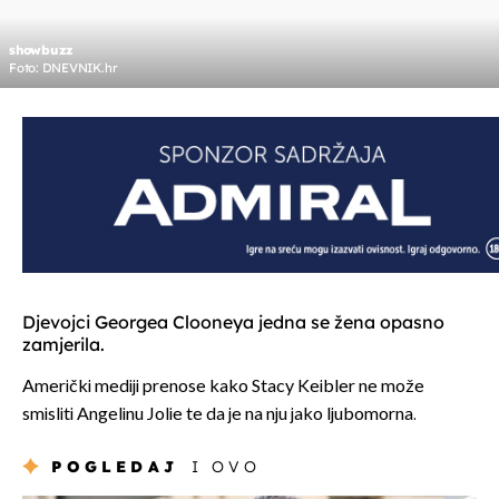
showbuzz
Foto: DNEVNIK.hr
Djevojci Georgea Clooneya jedna se žena opasno
zamjerila.
Američki mediji prenose kako Stacy Keibler ne može
smisliti Angelinu Jolie te da je na nju jako ljubomorna.
POGLEDAJ
I OVO