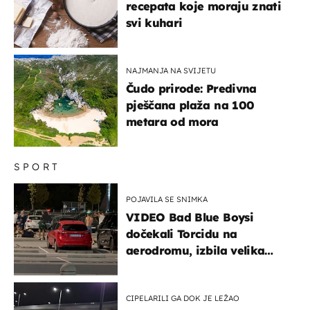
recepata koje moraju znati
svi kuhari
NAJMANJA NA SVIJETU
Čudo prirode: Predivna
pješčana plaža na 100
metara od mora
SPORT
POJAVILA SE SNIMKA
VIDEO Bad Blue Boysi
dočekali Torcidu na
aerodromu, izbila velika
masovna tučnjava
CIPELARILI GA DOK JE LEŽAO