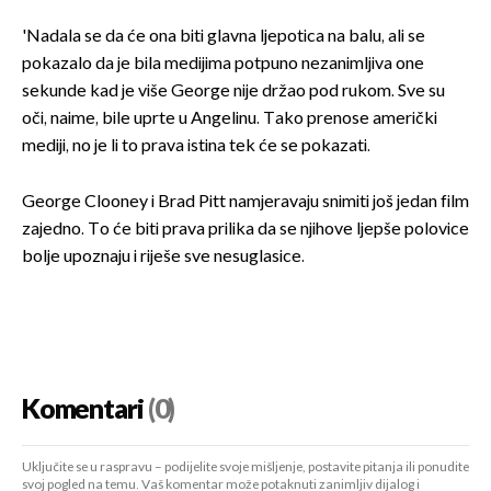
'Nadala se da će ona biti glavna ljepotica na balu, ali se
pokazalo da je bila medijima potpuno nezanimljiva one
sekunde kad je više George nije držao pod rukom. Sve su
oči, naime, bile uprte u Angelinu. Tako prenose američki
mediji, no je li to prava istina tek će se pokazati.
George Clooney i Brad Pitt namjeravaju snimiti još jedan film
zajedno. To će biti prava prilika da se njihove ljepše polovice
bolje upoznaju i riješe sve nesuglasice.
Komentari
(0)
Uključite se u raspravu – podijelite svoje mišljenje, postavite pitanja ili ponudite
svoj pogled na temu. Vaš komentar može potaknuti zanimljiv dijalog i