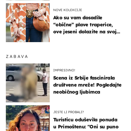
NOVE KOLEKCIJE
Ako su vam dosadile
“obične” plave traperice,
ove jeseni dolazite na svoje
- izdvajamo 15 hit modela
ZABAVA
IMPRESIVNO!
Scena iz Srbije fascinirala
društvene mreže! Pogledajte
neobičnog ljubimca
JESTE LI PROBALI?
Turisticu oduševila ponuda
u Primoštenu: "Oni su puno