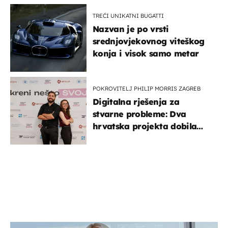
TREĆI UNIKATNI BUGATTI
Nazvan je po vrsti
srednjovjekovnog viteškog
konja i visok samo metar
POKROVITELJ PHILIP MORRIS ZAGREB
Digitalna rješenja za
stvarne probleme: Dva
hrvatska projekta dobila
potporu za razvoj