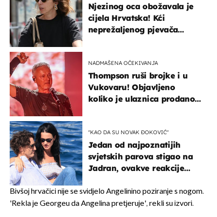
Njezinog oca obožavala je
cijela Hrvatska! Kći
neprežaljenog pjevača
projurila špicom na dva
kotača
NADMAŠENA OČEKIVANJA
Thompson ruši brojke i u
Vukovaru! Objavljeno
koliko je ulaznica prodano
u kratkom vremenu
"KAO DA SU NOVAK ĐOKOVIĆ"
Jedan od najpoznatijih
svjetskih parova stigao na
Jadran, ovakve reakcije
vjerojatno nisu očekivali
Bivšoj hrvačici nije se svidjelo Angelinino poziranje s nogom.
'Rekla je Georgeu da Angelina pretjeruje', rekli su izvori.