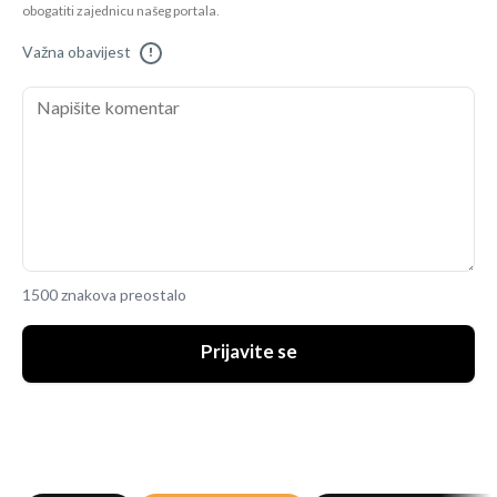
obogatiti zajednicu našeg portala.
Važna obavijest
!
1500 znakova preostalo
Prijavite se