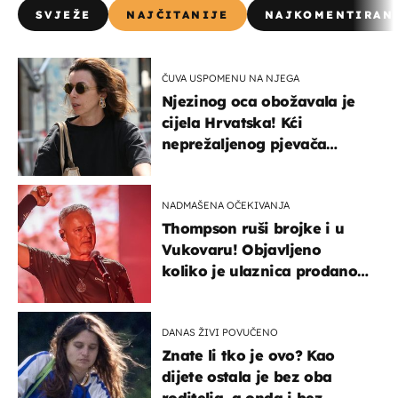
SVJEŽE
NAJČITANIJE
NAJKOMENTIRAN
ČUVA USPOMENU NA NJEGA
Njezinog oca obožavala je
cijela Hrvatska! Kći
neprežaljenog pjevača
projurila špicom na dva
kotača
NADMAŠENA OČEKIVANJA
Thompson ruši brojke i u
Vukovaru! Objavljeno
koliko je ulaznica prodano
u kratkom vremenu
DANAS ŽIVI POVUČENO
Znate li tko je ovo? Kao
dijete ostala je bez oba
roditelja, a onda i bez