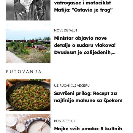
vatrogasac i motociklst
Matija: "Ostavio je trag"
NOVI DETALJI
Ministar objavio nove
detalje o sudaru vlakova!
Dvadeset je ozlijeđenih,
mlađa žena na intenzivnoj
PUTOVANJA
UZ RUČAK ILI VEČERU
Savršeni prilog: Recept za
najfinije mahune sa špekom
BON APPETIT!
Majke svih umaka: 5 kultnih