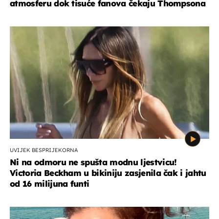
atmosferu dok tisuće fanova čekaju Thompsona
UVIJEK BESPRIJEKORNA
Ni na odmoru ne spušta modnu ljestvicu!
Victoria Beckham u bikiniju zasjenila čak i jahtu
od 16 milijuna funti