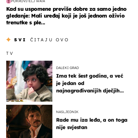
POKROVITELJ WATA
Kad su uspomene previše dobre za samo jedno
gledanje: Mali uređaj koji je još jednom oživio
trenutke s ple...
SVI
ČITAJU OVO
TV
DALEKI GRAD
Ima tek šest godina, a već
je jedan od
najnagrađivanijih dječjih
glumaca
NASLJEDNIK
Rade mu iza leđa, a on toga
nije svjestan