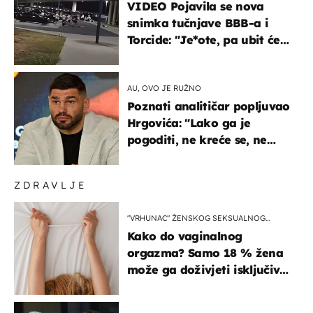
VIDEO Pojavila se nova
snimka tučnjave BBB-a i
Torcide: "Je*ote, pa ubit će
ga!"
AU, OVO JE RUŽNO
Poznati analitičar popljuvao
Hrgovića: "Lako ga je
pogoditi, ne kreće se, ne
koristi noge..."
ZDRAVLJE
"VRHUNAC" ŽENSKOG SEKSUALNOG
ISKUSTVA
Kako do vaginalnog
orgazma? Samo 18 % žena
može ga doživjeti isključivo
na ovaj način