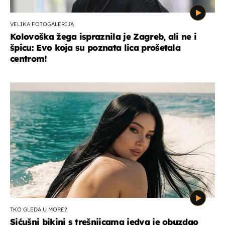
VELIKA FOTOGALERIJA
Kolovoška žega ispraznila je Zagreb, ali ne i
špicu: Evo koja su poznata lica prošetala
centrom!
TKO GLEDA U MORE?
Sićušni bikini s trešnjicama jedva je obuzdao