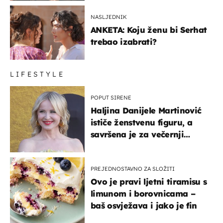
NASLJEDNIK
ANKETA: Koju ženu bi Serhat
trebao izabrati?
LIFESTYLE
POPUT SIRENE
Haljina Danijele Martinović
ističe ženstvenu figuru, a
savršena je za večernji
izlazak na moru
PREJEDNOSTAVNO ZA SLOŽITI
Ovo je pravi ljetni tiramisu s
limunom i borovnicama –
baš osvježava i jako je fin