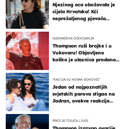
Njezinog oca obožavala je
cijela Hrvatska! Kći
neprežaljenog pjevača
projurila špicom na dva
kotača
NADMAŠENA OČEKIVANJA
Thompson ruši brojke i u
Vukovaru! Objavljeno
koliko je ulaznica prodano
u kratkom vremenu
"KAO DA SU NOVAK ĐOKOVIĆ"
Jedan od najpoznatijih
svjetskih parova stigao na
Jadran, ovakve reakcije
vjerojatno nisu očekivali
PRED 20 TISUĆA LJUDI
Thompson izazvao ovacije