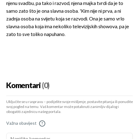
njenu svadbu, pa tako i razvod, njena majka tvrdi da je to
samo zato što je ona slavna osoba. 'Kim nije ni prva, a ni
zadnja osoba na svijetu koja se razvodi. Ona je samo vrlo
slavna osoba koja ima nekoliko televizijskih showova, pa je
zato to sve toliko napuhano.
Komentari
(0)
Uključite se u raspravu – podijelite svoje mišljenje, postavite pitanja ili ponudite
svoj pogled na temu. Vaš komentar može potaknuti zanimljiv dijalog i
obogatiti zajednicu našeg portala.
Važna obavijest
!