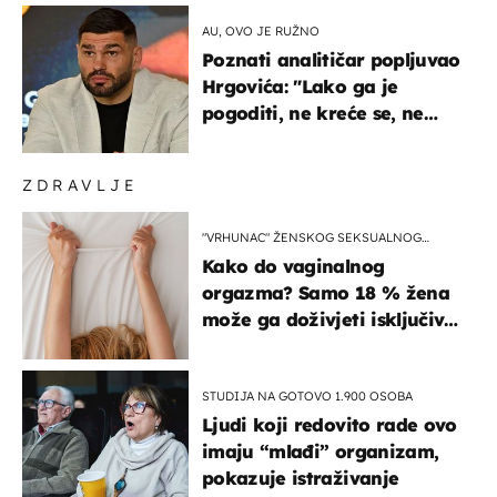
AU, OVO JE RUŽNO
Poznati analitičar popljuvao
Hrgovića: "Lako ga je
pogoditi, ne kreće se, ne
koristi noge..."
ZDRAVLJE
"VRHUNAC" ŽENSKOG SEKSUALNOG
ISKUSTVA
Kako do vaginalnog
orgazma? Samo 18 % žena
može ga doživjeti isključivo
na ovaj način
STUDIJA NA GOTOVO 1.900 OSOBA
Ljudi koji redovito rade ovo
imaju “mlađi” organizam,
pokazuje istraživanje