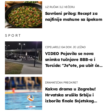
UZ RUČAK ILI VEČERU
Savršeni prilog: Recept za
najfinije mahune sa špekom
SPORT
CIPELARILI GA DOK JE LEŽAO
VIDEO Pojavila se nova
snimka tučnjave BBB-a i
Torcide: "Je*ote, pa ubit će
ga!"
DRAMATIČAN PREOKRET
Kakva drama u Zagrebu!
Hrvatska srušila Srbiju i
izborila finale Svjetskog
prvenstva