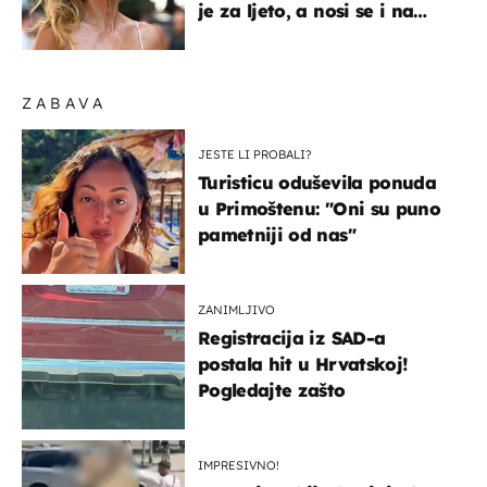
je za ljeto, a nosi se i na
zagrebačkoj špici
ZABAVA
JESTE LI PROBALI?
Turisticu oduševila ponuda
u Primoštenu: "Oni su puno
pametniji od nas"
ZANIMLJIVO
Registracija iz SAD-a
postala hit u Hrvatskoj!
Pogledajte zašto
IMPRESIVNO!