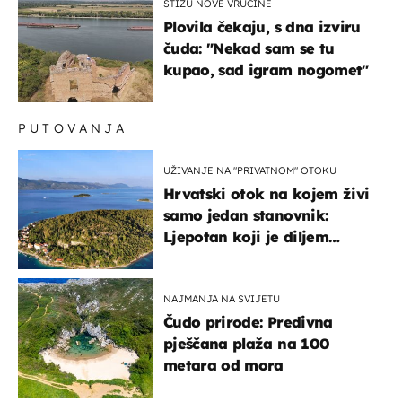
STIŽU NOVE VRUĆINE
Plovila čekaju, s dna izviru
čuda: "Nekad sam se tu
kupao, sad igram nogomet"
PUTOVANJA
UŽIVANJE NA "PRIVATNOM" OTOKU
Hrvatski otok na kojem živi
samo jedan stanovnik:
Ljepotan koji je diljem
svijeta poznat po svojem
"bijelom zlatu"
NAJMANJA NA SVIJETU
Čudo prirode: Predivna
pješčana plaža na 100
metara od mora