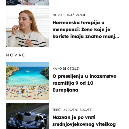
NOVO ISTRAŽIVANJE
Hormonska terapija u
menopauzi: Žene koje je
koriste imaju znatno manji
rizik od ovoga
NOVAC
KAMO BI OTIŠLI?
O preseljenju u inozemstvo
razmišlja 9 od 10
Europljana
TREĆI UNIKATNI BUGATTI
Nazvan je po vrsti
srednjovjekovnog viteškog