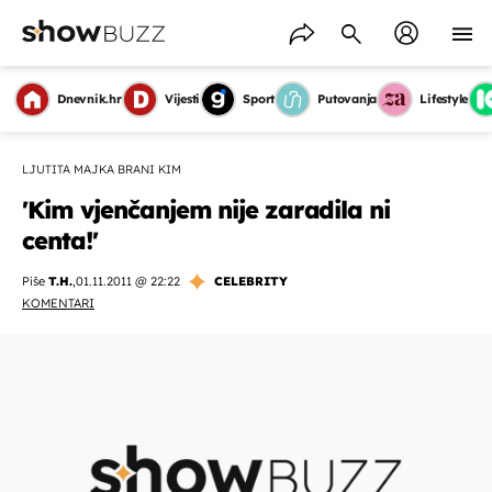
Dnevnik.hr
Vijesti
Sport
Putovanja
Lifestyle
LJUTITA MAJKA BRANI KIM
'Kim vjenčanjem nije zaradila ni
centa!'
Piše
T.H.
,
01.11.2011 @ 22:22
CELEBRITY
KOMENTARI
OMOGUĆI OBAVIJESTI