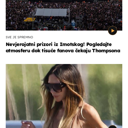
SVE JE SPREMNO
Nevjerojatni prizori iz Imotskog! Pogledajte
atmosferu dok tisuće fanova čekaju Thompsona