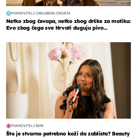
POKROVITELJ CARLSBERG CROATIA
Netko zbog ćevapa, netko zbog drške za motiku:
Evo zbog čega sve Hrvati duguju pivo...
moda & ljepota
POKROVITELJ BIPA
Što je stvarno potrebno koži da zablista? Beauty