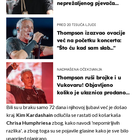
neprežaljenog pjevača
projurila špicom na dva
kotača
PRED 20 TISUĆA LJUDI
Thompson izazvao ovacije
već na početku koncerta:
"Što ću kad sam slab..."
NADMAŠENA OČEKIVANJA
Thompson ruši brojke i u
Vukovaru! Objavljeno
koliko je ulaznica prodano
u kratkom vremenu
Bili su u braku samo 72 dana i njihovoj ljubavi već je došao
kraj.
Kim Kardashain
odlučila se rastati od košarkaša
Chrisa Humphriesa
zbog, kako navodi 'nepomirljivih
razlika', a zbog toga su se pojavile glasine kako je sve bilo
unaprijed planirano.