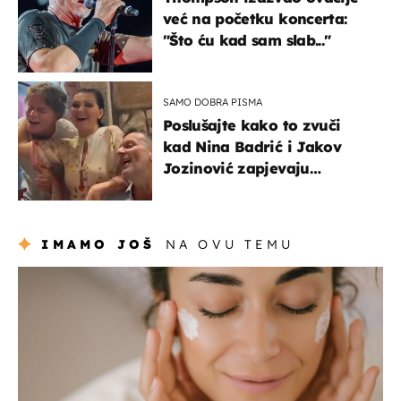
već na početku koncerta:
"Što ću kad sam slab..."
SAMO DOBRA PISMA
Poslušajte kako to zvuči
kad Nina Badrić i Jakov
Jozinović zapjevaju
Oliverov hit!
IMAMO JOŠ
NA OVU TEMU
moda & ljepota