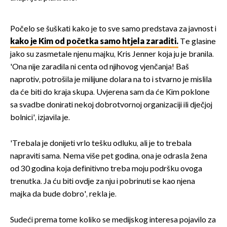
Počelo se šuškati kako je to sve samo predstava za javnost i
kako je Kim od početka samo htjela zaraditi.
Te glasine
jako su zasmetale njenu majku, Kris Jenner koja ju je branila.
'Ona nije zaradila ni centa od njihovog vjenčanja! Baš
naprotiv, potrošila je milijune dolara na to i stvarno je mislila
da će biti do kraja skupa. Uvjerena sam da će Kim poklone
sa svadbe donirati nekoj dobrotvornoj organizaciji ili dječjoj
bolnici', izjavila je.
'Trebala je donijeti vrlo tešku odluku, ali je to trebala
napraviti sama. Nema više pet godina, ona je odrasla žena
od 30 godina koja definitivno treba moju podršku ovoga
trenutka. Ja ću biti ovdje za nju i pobrinuti se kao njena
majka da bude dobro', rekla je.
Sudeći prema tome koliko se medijskog interesa pojavilo za