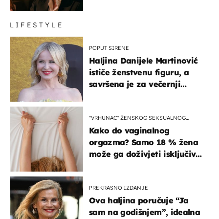
LIFESTYLE
POPUT SIRENE
Haljina Danijele Martinović
ističe ženstvenu figuru, a
savršena je za večernji
izlazak na moru
"VRHUNAC" ŽENSKOG SEKSUALNOG
ISKUSTVA
Kako do vaginalnog
orgazma? Samo 18 % žena
može ga doživjeti isključivo
na ovaj način
PREKRASNO IZDANJE
Ova haljina poručuje “Ja
sam na godišnjem”, idealna