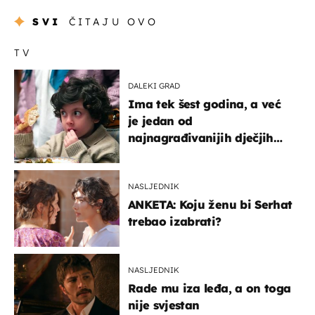
SVI
ČITAJU OVO
TV
DALEKI GRAD
Ima tek šest godina, a već
je jedan od
najnagrađivanijih dječjih
glumaca
NASLJEDNIK
ANKETA: Koju ženu bi Serhat
trebao izabrati?
NASLJEDNIK
Rade mu iza leđa, a on toga
nije svjestan