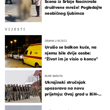
Scena iz Srbije fascinirala
društvene mreže! Pogledajte
neobičnog ljubimca
VIJESTI
DRAMA U RIJECI
Urušio se balkon kuće, na
njemu bile dvije osobe:
"Život im je visio o koncu"
BURE BARUTA
Ukrajinski stručnjak
upozorava na novu
prijetnju: Ovaj grad u BiH-u
bi mogao biti žarište