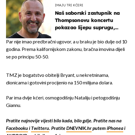
IMAJU TRI KĆERI
Naš saborski zastupnik na
Thompsonovu koncertu
pokazao lijepu suprugu,
koja godinama izbjegava
javnost
Par nije imao predbračni ugovor, a u braku je bio dulje od 10
godina. Prema kalifornijskom zakonu, bračna imovina dijeli
se po principu 50-50.
TMZ je bogatstvo obitelji Bryant, u nekretninama,
dionicama i gotovini procijenio na 150 milijuna dolara.
Par ima dvije kćeri, osmogodišnju Nataliju i petogodišnju
Giannu.
Pratite najnovije vijesti bilo kada, bilo gdje. Pratite nas na
Facebooku
i
Twitteru
. Pratite
DNEVNIK.hr
putem
iPhonea
i