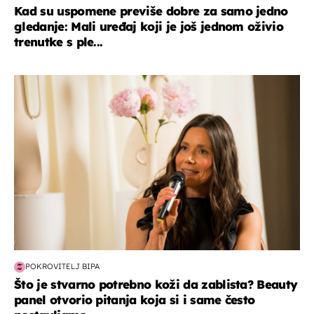
Kad su uspomene previše dobre za samo jedno
gledanje: Mali uređaj koji je još jednom oživio
trenutke s ple...
moda & ljepota
POKROVITELJ BIPA
Što je stvarno potrebno koži da zablista? Beauty
panel otvorio pitanja koja si i same često