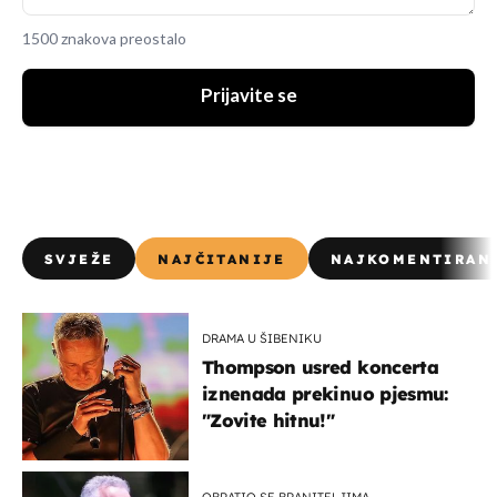
1500 znakova preostalo
Prijavite se
SVJEŽE
NAJČITANIJE
NAJKOMENTIRAN
DRAMA U ŠIBENIKU
Thompson usred koncerta
iznenada prekinuo pjesmu:
"Zovite hitnu!"
OBRATIO SE BRANITELJIMA