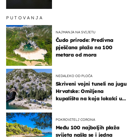
PUTOVANJA
NAJMANJA NA SVIJETU
Čudo prirode: Predivna
pješčana plaža na 100
metara od mora
NEDALEKO OD PLOČA
Skriveni vojni tuneli na jugu
Hrvatske: Omiljena
kupališta na koja lokalci u
miru dolaze roniti i skakati
u more
POKROVITELJ CORONA
Među 100 najboljih plaža
svijeta našla se i jedna