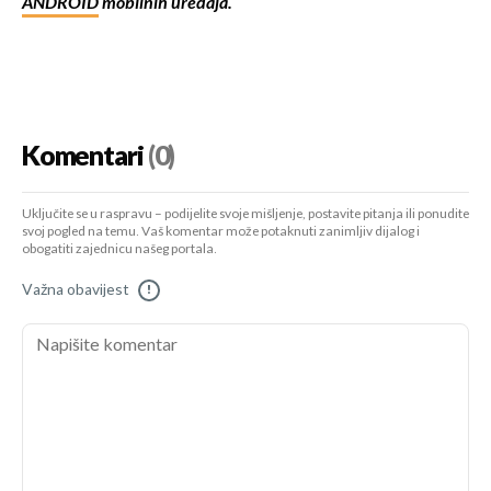
ANDROID
mobilnih uređaja.
Komentari
(0)
Uključite se u raspravu – podijelite svoje mišljenje, postavite pitanja ili ponudite
svoj pogled na temu. Vaš komentar može potaknuti zanimljiv dijalog i
obogatiti zajednicu našeg portala.
Važna obavijest
!