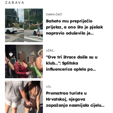
ZABAVA
SVAKA ČAST
Bahato mu prepriječio
prijelaz, a ono što je pješak
napravio oduševilo je
društvene mreže
UŽAS…
"Ove tri štrace došle su u
klub…": Splitska
influencerica oplela po
ženama zbog užasnog
ponašanja
LOL
Promatrao turiste u
Hrvatskoj, njegova
zapažanja nasmijala cijelu
regiju