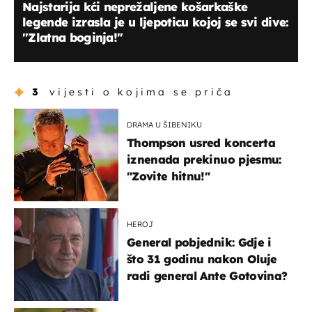
Najstarija kći neprežaljene košarkaške
legende izrasla je u ljepoticu kojoj se svi dive:
"Zlatna boginja!"
3
vijesti o kojima se priča
DRAMA U ŠIBENIKU
Thompson usred koncerta
iznenada prekinuo pjesmu:
"Zovite hitnu!"
HEROJ
General pobjednik: Gdje i
što 31 godinu nakon Oluje
radi general Ante Gotovina?