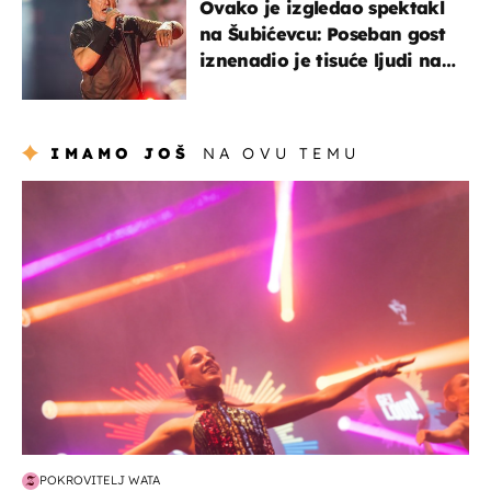
Ovako je izgledao spektakl
na Šubićevcu: Poseban gost
iznenadio je tisuće ljudi na
Thompsonovu koncertu
IMAMO JOŠ
NA OVU TEMU
kultura & zabava
POKROVITELJ WATA