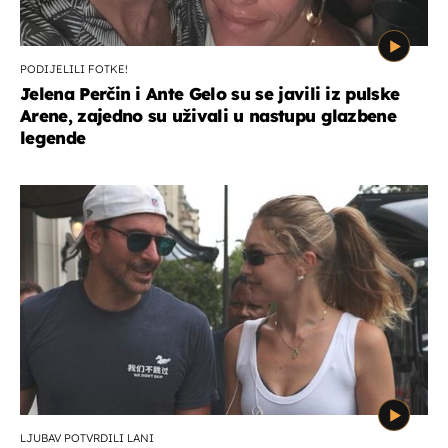
PODIJELILI FOTKE!
Jelena Perčin i Ante Gelo su se javili iz pulske
Arene, zajedno su uživali u nastupu glazbene
legende
LJUBAV POTVRDILI LANI