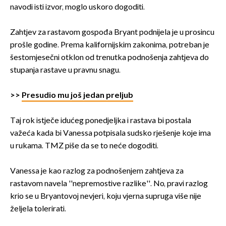
navodi isti izvor, moglo uskoro dogoditi.
Zahtjev za rastavom gospođa Bryant podnijela je u prosincu
prošle godine. Prema kalifornijskim zakonima, potreban je
šestomjesečni otklon od trenutka podnošenja zahtjeva do
stupanja rastave u pravnu snagu.
>>
Presudio mu još jedan preljub
Taj rok istječe idućeg ponedjeljka i rastava bi postala
važeća kada bi Vanessa potpisala sudsko rješenje koje ima
u rukama. TMZ piše da se to neće dogoditi.
Vanessa je kao razlog za podnošenjem zahtjeva za
rastavom navela ''nepremostive razlike''. No, pravi razlog
krio se u Bryantovoj nevjeri, koju vjerna supruga više nije
željela tolerirati.