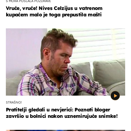
S MORA POSLALA POZDRAVE
Vruće, vruće! Nives Celzijus u vatrenom
kupaćem malo je toga prepustila mašti
STRAŠNO!
Pratitelji gledali u nevjerici: Poznati bloger
završio u bolnici nakon uznemirujuće snimke!