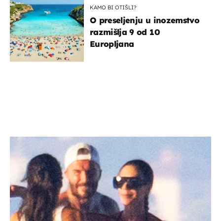
KAMO BI OTIŠLI?
O preseljenju u inozemstvo
razmišlja 9 od 10
Europljana