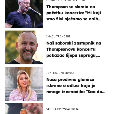
Thompson se slomio na
početku koncerta: "Mi koji
smo živi sjećamo se onih
koji nisu..."
IMAJU TRI KĆERI
Naš saborski zastupnik na
Thompsonovu koncertu
pokazao lijepu suprugu,
koja godinama izbjegava
javnost
ISKRENI INTERVJU!
Naša predivna glumica
iskreno o odluci koja je
mnoge iznenadila: ''Kao da
mi je veliki teret pao s leđa''
VELIKA FOTOGALERIJA