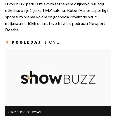
Izvori bliski paru i s izravnim saznanjem o njihovoj situaciji
otkrili su u siječnju za TMZ kako su Kobe i Vanessa postigli
sporazum prema kojem će gospođa Bryant dobiti 75
milijuna američkih dolara i sve tri vile u području Newport
Beacha.
POGLEDAJ
I OVO
OTAC BI BIO PONOSAN