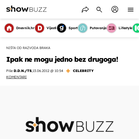
Dnevnik.hr
Vijesti
Sport
Putovanja
Lifestyle
NIŠTA OD RAZVODA BRAKA
Ipak ne mogu jedno bez drugoga!
Piše
D.D.N./TS
,
13.06.2012 @ 10:54
CELEBRITY
KOMENTARI
OMOGUĆI OBAVIJESTI