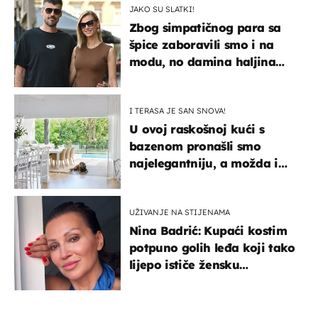
JAKO SU SLATKI!
Zbog simpatičnog para sa
špice zaboravili smo i na
modu, no damina haljina
itekako nas se dojmila
I TERASA JE SAN SNOVA!
U ovoj raskošnoj kući s
bazenom pronašli smo
najelegantniju, a možda i
najljepšu bijelu kuhinju
UŽIVANJE NA STIJENAMA
Nina Badrić: Kupaći kostim
potpuno golih leđa koji tako
lijepo ističe žensku
senzualnost