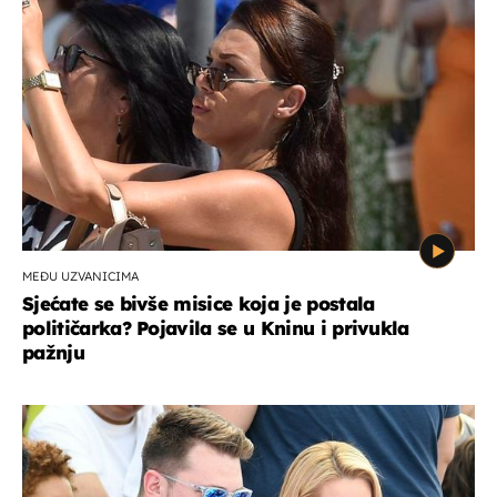
MEĐU UZVANICIMA
Sjećate se bivše misice koja je postala
političarka? Pojavila se u Kninu i privukla
pažnju