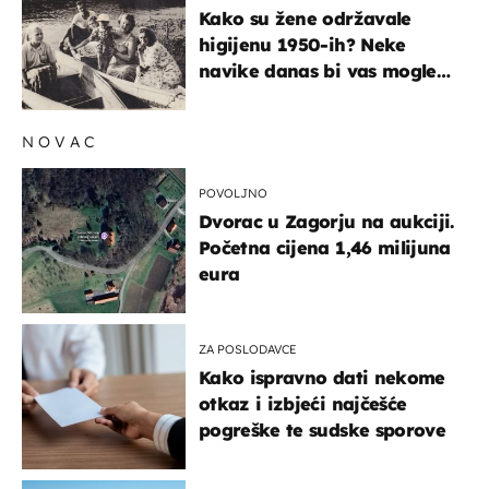
Kako su žene održavale
higijenu 1950-ih? Neke
navike danas bi vas mogle
iznenaditi
NOVAC
POVOLJNO
Dvorac u Zagorju na aukciji.
Početna cijena 1,46 milijuna
eura
ZA POSLODAVCE
Kako ispravno dati nekome
otkaz i izbjeći najčešće
pogreške te sudske sporove