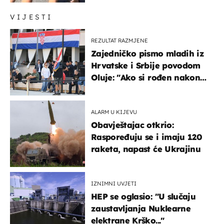
VIJESTI
REZULTAT RAZMJENE
Zajedničko pismo mladih iz
Hrvatske i Srbije povodom
Oluje: "Ako si rođen nakon
'95..."
ALARM U KIJEVU
Obavještajac otkrio:
Raspoređuju se i imaju 120
raketa, napast će Ukrajinu
IZNIMNI UVJETI
HEP se oglasio: "U slučaju
zaustavljanja Nuklearne
elektrane Krško..."