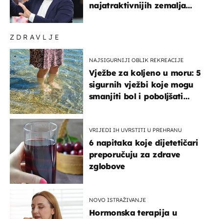
najatraktivnijih zemalja
svijeta
ZDRAVLJE
NAJSIGURNIJI OBLIK REKREACIJE
Vježbe za koljeno u moru: 5
sigurnih vježbi koje mogu
smanjiti bol i poboljšati
pokretljivost
VRIJEDI IH UVRSTITI U PREHRANU
6 napitaka koje dijetetičari
preporučuju za zdrave
zglobove
NOVO ISTRAŽIVANJE
Hormonska terapija u