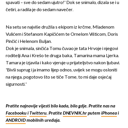
spavati – sve do sedam ujutro!' Dok se snimalo, dizala se i u
četiri, a radila je do sedam navečer.
Na setu se najviše družila s ekipom iz krčme, Mladenom
Vulićem i Stefanom Kapičićem te Ornelom Višticom, Doris
Pinčić i Helenom Buljan.
Dok je snimala, sinčića Tomu čuvao je tata Hrvoje i njegovi
roditelji Ana i Krešo te druga baka, Tamarina mama Ljerka.
Tamara je izjavila i kako vjeruje u prijateljstvo nakon ljubavi.
'Bivši suprug i ja imamo lijep odnos, uvijek se mogu osloniti
na njega, pogotovo što se tiče Tome, to mi daje osjećaj
sigurnosti.'
Pratite najnovije vijesti bilo kada, bilo gdje. Pratite nas na
Facebooku
i
Twitteru
. Pratite
DNEVNIK.hr
putem
iPhonea
i
ANDROID
mobilnih uređaja.