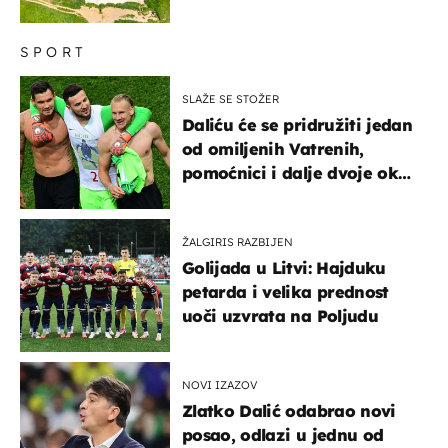
SPORT
SLAŽE SE STOŽER
Daliću će se pridružiti jedan
od omiljenih Vatrenih,
pomoćnici i dalje dvoje oko
ponude
ŽALGIRIS RAZBIJEN
Golijada u Litvi: Hajduku
petarda i velika prednost
uoči uzvrata na Poljudu
NOVI IZAZOV
Zlatko Dalić odabrao novi
posao, odlazi u jednu od