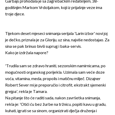
Garbajs prohodala je sa zagrebačkim redateljem, 38-
godišnjim Markom Vrdoljakom, koji iz prijašnje veze ima
troje djece.
Tijekom deset mjeseci snimanja serijala 'Larin izbor' novi joj
je dečko, priznala je za Gloriju, uz sina, najviše nedostajao. Za
sina se pak brinuo bivši suprug i baka-servis.
Kako je izdržala napore?
'Trudila sam se zdravo hraniti, sezonskim namirnicama, po
mogućnosti organskog porijekla. Uzimala sam veće doze
voća, vitamina, meda, propolis i matičnu mliječ. Dizajner
Robert Sever mi je preporučio i citrofit, ekstrakt sjemenki
grejpa', rekla je Tamara.
Na pitanje što će raditi sada, nakon završetka snimanja,
rekla je: 'Otići ću bez žurbe na tržnicu, popiti kavu u gradu,
kuhati, igrati se sa sinom, organizirati dječja druženja i