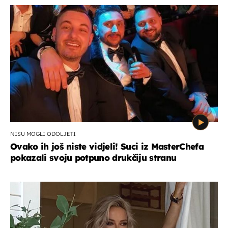
NISU MOGLI ODOLJETI
Ovako ih još niste vidjeli! Suci iz MasterChefa
pokazali svoju potpuno drukčiju stranu