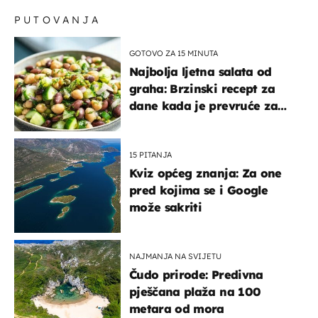
PUTOVANJA
GOTOVO ZA 15 MINUTA
Najbolja ljetna salata od
graha: Brzinski recept za
dane kada je prevruće za
kuhanje
15 PITANJA
Kviz općeg znanja: Za one
pred kojima se i Google
može sakriti
NAJMANJA NA SVIJETU
Čudo prirode: Predivna
pješčana plaža na 100
metara od mora