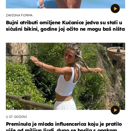
ZAVIDNA FORMA
Bujni atributi omiljene Kućanice jedva su stali u
sićušni bikini, godine joj očito ne mogu baš ništa
U 27. GODINI
Preminula je mlada influencerica koju je pratilo
više od milijun ljudi, dugo se borila s opakom