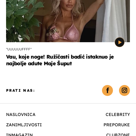
"UUUUUUFFFF"
Vau, koje noge! Ružičasti badić istaknuo je
najbolje adute Maje Šuput
PRATI NAS:
NASLOVNICA
CELEBRITY
ZANIMLJIVOSTI
PREPORUKE
INMAGAZIN
CLUBZONE