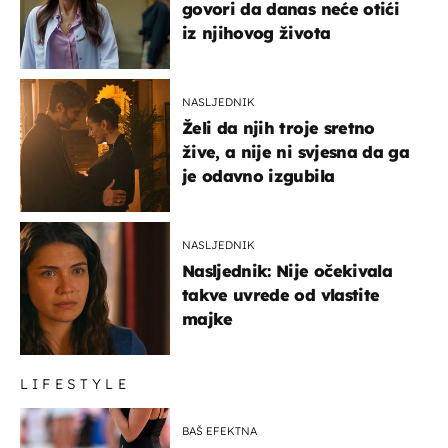
govori da danas neće otići
iz njihovog života
NASLJEDNIK
Želi da njih troje sretno
žive, a nije ni svjesna da ga
je odavno izgubila
NASLJEDNIK
Nasljednik: Nije očekivala
takve uvrede od vlastite
majke
LIFESTYLE
BAŠ EFEKTNA