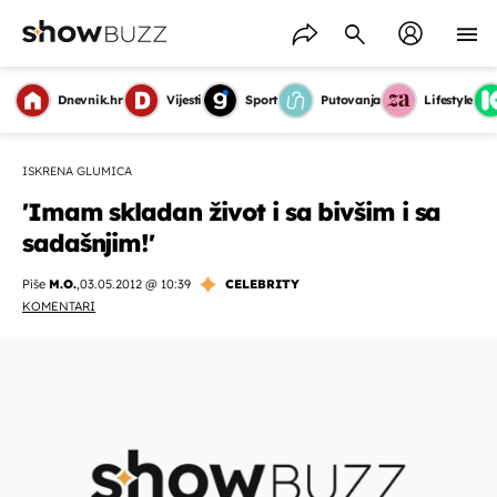
Dnevnik.hr
Vijesti
Sport
Putovanja
Lifestyle
ISKRENA GLUMICA
'Imam skladan život i sa bivšim i sa
sadašnjim!'
Piše
M.O.
,
03.05.2012 @ 10:39
CELEBRITY
KOMENTARI
OMOGUĆI OBAVIJESTI