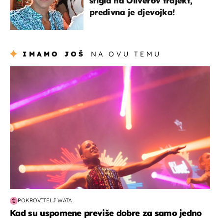
stigla na Oliverov trajekt,
predivna je djevojka!
IMAMO JOŠ
NA OVU TEMU
kultura & zabava
POKROVITELJ WATA
Kad su uspomene previše dobre za samo jedno