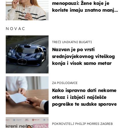
menopauzi: Žene koje je
koriste imaju znatno manji
rizik od ovoga
NOVAC
TREĆI UNIKATNI BUGATTI
Nazvan je po vrsti
srednjovjekovnog viteškog
konja i visok samo metar
ZA POSLODAVCE
Kako ispravno dati nekome
otkaz i izbjeći najčešće
pogreške te sudske sporove
POKROVITELJ PHILIP MORRIS ZAGREB