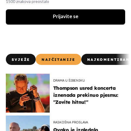
1500 znakova preostalo
Prijavite se
SVJEŽE
NAJČITANIJE
NAJKOMENTIRAN
DRAMA U ŠIBENIKU
Thompson usred koncerta
iznenada prekinuo pjesmu:
"Zovite hitnu!"
RASKOŠNA PROSLAVA
Ovako je izgledalo