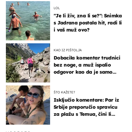
LOL
"Je li živ, zna li se?": Snimka
s Jadrana postala hit, radi li
i vaš muž ovo?
KAO IZ PIŠTOLJA
Dobacila komentar trudnici
bez noge, a muž ispalio
odgovor kao da je samo
čekao…
ŠTO KAŽETE?
Isključio komentare: Par iz
Srbije preporučio spravicu
za plažu s Temua, čini li
vam se ovo sigurnim?