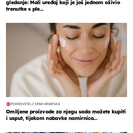
gledanje: Mali uređaj koji je još jednom oživio
trenutke s ple...
moda & ljepota
POKROVITELJ SPAR HRVATSKA
Omiljene proizvode za njegu sada možete kupiti
i usput, tijekom nabavke namirnica...