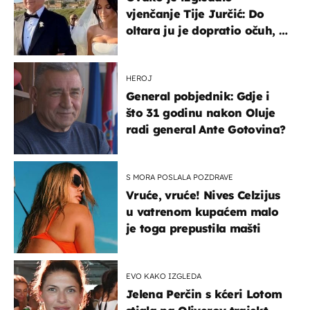
vjenčanje Tije Jurčić: Do
oltara ju je dopratio očuh, a
slavilo se uz Olivera i Rozgu
HEROJ
General pobjednik: Gdje i
što 31 godinu nakon Oluje
radi general Ante Gotovina?
S MORA POSLALA POZDRAVE
Vruće, vruće! Nives Celzijus
u vatrenom kupaćem malo
je toga prepustila mašti
EVO KAKO IZGLEDA
Jelena Perčin s kćeri Lotom