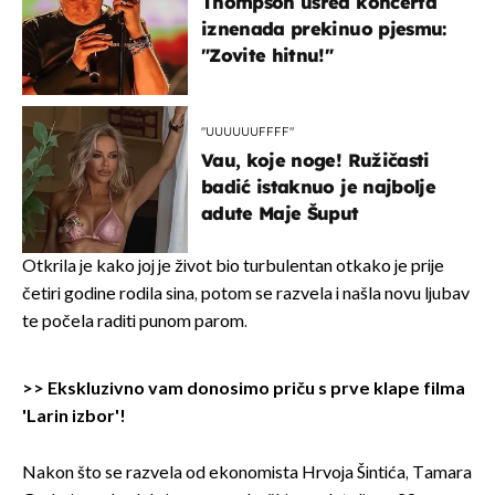
Thompson usred koncerta
iznenada prekinuo pjesmu:
"Zovite hitnu!"
"UUUUUUFFFF"
Vau, koje noge! Ružičasti
badić istaknuo je najbolje
adute Maje Šuput
Otkrila je kako joj je život bio turbulentan otkako je prije
četiri godine rodila sina, potom se razvela i našla novu ljubav
te počela raditi punom parom.
>>
Ekskluzivno vam donosimo priču s prve klape filma
'Larin izbor'!
Nakon što se razvela od ekonomista Hrvoja Šintića, Tamara