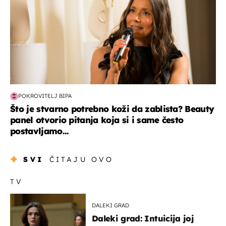
POKROVITELJ BIPA
Što je stvarno potrebno koži da zablista? Beauty
panel otvorio pitanja koja si i same često
postavljamo...
SVI
ČITAJU OVO
TV
DALEKI GRAD
Daleki grad: Intuicija joj