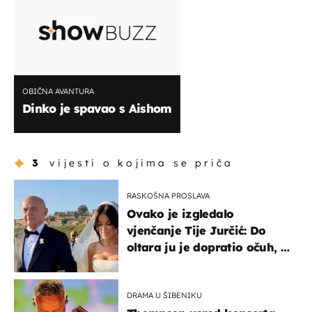
OBIČNA AVANTURA
Dinko je spavao s Aishom
3
vijesti o kojima se priča
RASKOŠNA PROSLAVA
Ovako je izgledalo
vjenčanje Tije Jurčić: Do
oltara ju je dopratio očuh, a
slavilo se uz Olivera i Rozgu
DRAMA U ŠIBENIKU