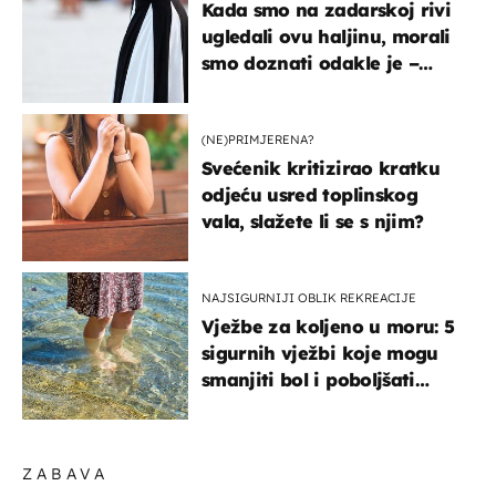
Kada smo na zadarskoj rivi
ugledali ovu haljinu, morali
smo doznati odakle je –
košta samo 18 eura
(NE)PRIMJERENA?
Svećenik kritizirao kratku
odjeću usred toplinskog
vala, slažete li se s njim?
NAJSIGURNIJI OBLIK REKREACIJE
Vježbe za koljeno u moru: 5
sigurnih vježbi koje mogu
smanjiti bol i poboljšati
pokretljivost
ZABAVA