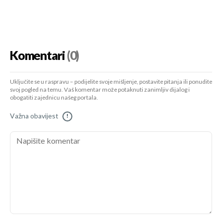
Komentari
(0)
Uključite se u raspravu – podijelite svoje mišljenje, postavite pitanja ili ponudite
svoj pogled na temu. Vaš komentar može potaknuti zanimljiv dijalog i
obogatiti zajednicu našeg portala.
Važna obavijest
!