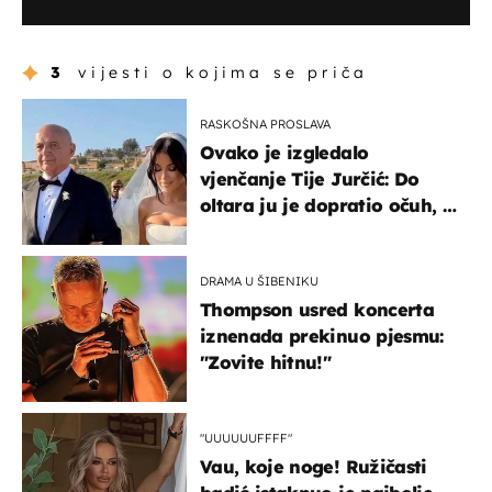
3
vijesti o kojima se priča
RASKOŠNA PROSLAVA
Ovako je izgledalo
vjenčanje Tije Jurčić: Do
oltara ju je dopratio očuh, a
slavilo se uz Olivera i Rozgu
DRAMA U ŠIBENIKU
Thompson usred koncerta
iznenada prekinuo pjesmu:
"Zovite hitnu!"
"UUUUUUFFFF"
Vau, koje noge! Ružičasti