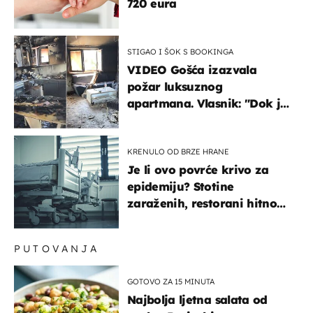
720 eura
STIGAO I ŠOK S BOOKINGA
VIDEO Gošća izazvala
požar luksuznog
apartmana. Vlasnik: "Dok je
gorjelo, smijali su se, pili i
pokazivali mi srednji prst"
KRENULO OD BRZE HRANE
Je li ovo povrće krivo za
epidemiju? Stotine
zaraženih, restorani hitno
povukli proizvod
PUTOVANJA
GOTOVO ZA 15 MINUTA
Najbolja ljetna salata od