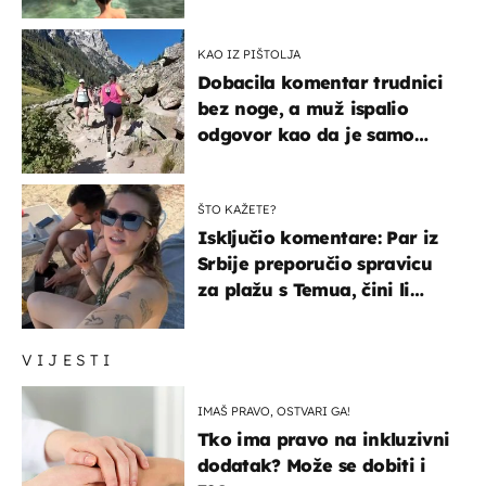
KAO IZ PIŠTOLJA
Dobacila komentar trudnici
bez noge, a muž ispalio
odgovor kao da je samo
čekao…
ŠTO KAŽETE?
Isključio komentare: Par iz
Srbije preporučio spravicu
za plažu s Temua, čini li
vam se ovo sigurnim?
VIJESTI
IMAŠ PRAVO, OSTVARI GA!
Tko ima pravo na inkluzivni
dodatak? Može se dobiti i