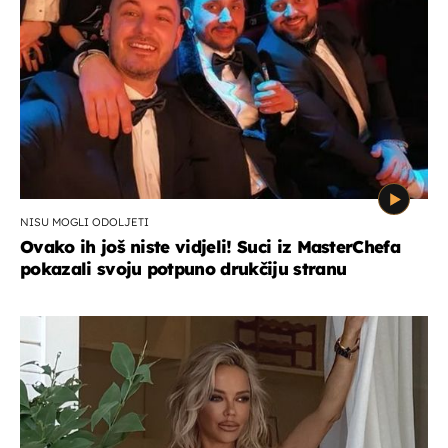
NISU MOGLI ODOLJETI
Ovako ih još niste vidjeli! Suci iz MasterChefa
pokazali svoju potpuno drukčiju stranu