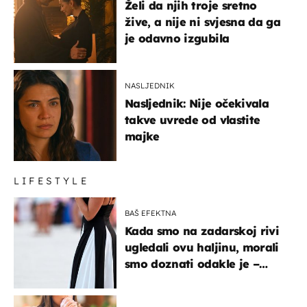
Želi da njih troje sretno
žive, a nije ni svjesna da ga
je odavno izgubila
NASLJEDNIK
Nasljednik: Nije očekivala
takve uvrede od vlastite
majke
LIFESTYLE
BAŠ EFEKTNA
Kada smo na zadarskoj rivi
ugledali ovu haljinu, morali
smo doznati odakle je –
košta samo 18 eura