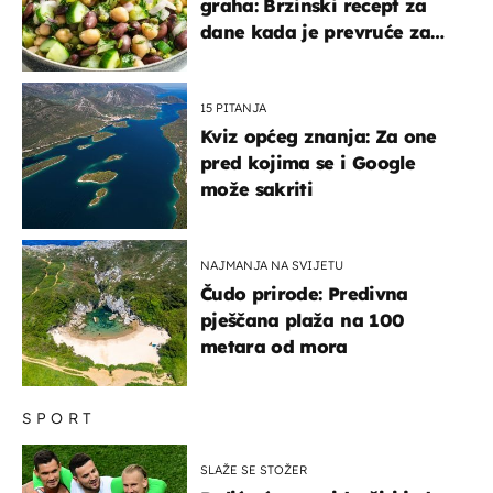
graha: Brzinski recept za
dane kada je prevruće za
kuhanje
15 PITANJA
Kviz općeg znanja: Za one
pred kojima se i Google
može sakriti
NAJMANJA NA SVIJETU
Čudo prirode: Predivna
pješčana plaža na 100
metara od mora
SPORT
SLAŽE SE STOŽER