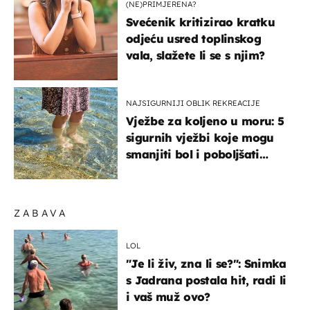
(NE)PRIMJERENA?
Svećenik kritizirao kratku
odjeću usred toplinskog
vala, slažete li se s njim?
NAJSIGURNIJI OBLIK REKREACIJE
Vježbe za koljeno u moru: 5
sigurnih vježbi koje mogu
smanjiti bol i poboljšati
pokretljivost
ZABAVA
LOL
"Je li živ, zna li se?": Snimka
s Jadrana postala hit, radi li
i vaš muž ovo?