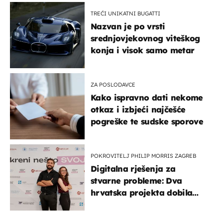
TREĆI UNIKATNI BUGATTI
Nazvan je po vrsti
srednjovjekovnog viteškog
konja i visok samo metar
ZA POSLODAVCE
Kako ispravno dati nekome
otkaz i izbjeći najčešće
pogreške te sudske sporove
POKROVITELJ PHILIP MORRIS ZAGREB
Digitalna rješenja za
stvarne probleme: Dva
hrvatska projekta dobila
potporu za razvoj