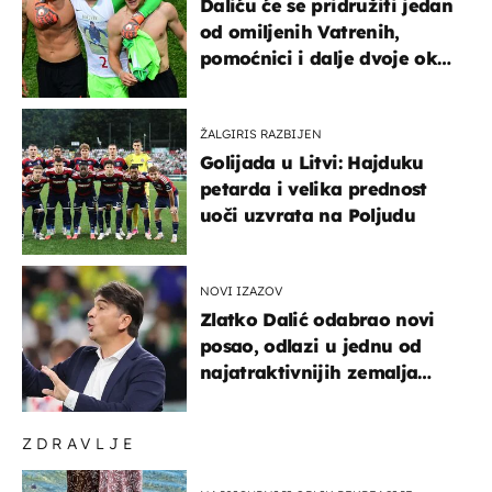
Daliću će se pridružiti jedan
od omiljenih Vatrenih,
pomoćnici i dalje dvoje oko
ponude
ŽALGIRIS RAZBIJEN
Golijada u Litvi: Hajduku
petarda i velika prednost
uoči uzvrata na Poljudu
NOVI IZAZOV
Zlatko Dalić odabrao novi
posao, odlazi u jednu od
najatraktivnijih zemalja
svijeta
ZDRAVLJE