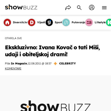
Dnevnik.hr
Vijesti
Sport
Putovanja
Lifestyle
OTKRILA SVE
Ekskluzivno: Ivana Kovač o tati Miši,
udaji i obiteljskoj drami!
Piše
In Magazin
,
12.08.2011 @ 18:57
CELEBRITY
KOMENTARI
OMOGUĆI OBAVIJESTI