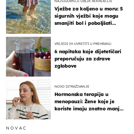
NAJSIGURNIJI OBLIK REKREACIJE
Vježbe za koljeno u moru: 5
sigurnih vježbi koje mogu
smanjiti bol i poboljšati
pokretljivost
VRIJEDI IH UVRSTITI U PREHRANU
6 napitaka koje dijetetičari
preporučuju za zdrave
zglobove
NOVO ISTRAŽIVANJE
Hormonska terapija u
menopauzi: Žene koje je
koriste imaju znatno manji
rizik od ovoga
NOVAC