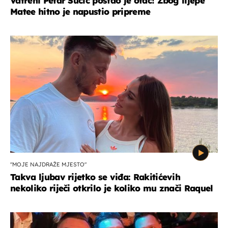
Vatreni Petar Sučić postao je otac! Zbog lijepe
Matee hitno je napustio pripreme
"MOJE NAJDRAŽE MJESTO"
Takva ljubav rijetko se viđa: Rakitićevih
nekoliko riječi otkrilo je koliko mu znači Raquel