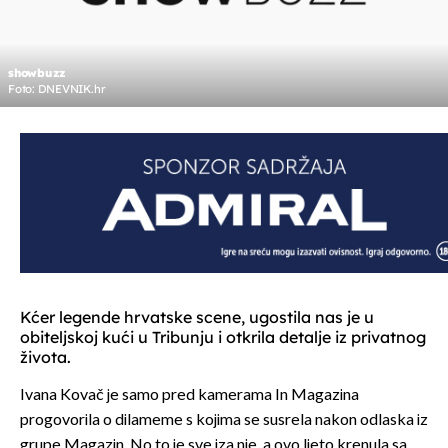
showbuzz
Foto: DNEVNIK.hr
Kćer legende hrvatske scene, ugostila nas je u
obiteljskoj kući u Tribunju i otkrila detalje iz privatnog
života.
Ivana Kovač je samo pred kamerama In Magazina
progovorila o dilameme s kojima se susrela nakon odlaska iz
grupe Magazin. No to je sve iza nje, a ovo ljeto krenula sa