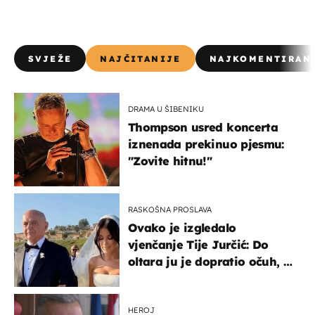
SVJEŽE
NAJČITANIJE
NAJKOMENTIRAN
DRAMA U ŠIBENIKU
Thompson usred koncerta
iznenada prekinuo pjesmu:
"Zovite hitnu!"
RASKOŠNA PROSLAVA
Ovako je izgledalo
vjenčanje Tije Jurčić: Do
oltara ju je dopratio očuh, a
slavilo se uz Olivera i Rozgu
HEROJ