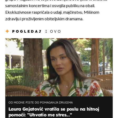
samostalnim koncertima i osvojila publiku na obali.
Ekskluzivnose raspričala o udaji, majčinstvu, Mišinom
zdravlju i proživljenim obiteljskim dramama.
POGLEDAJ
I OVO
OD MODNE PISTE DO POMAGANJA DRUGIMA
Laura Gnjatović vratila se poslu na hitnoj
pomoći: "Uhvatio me stres..."