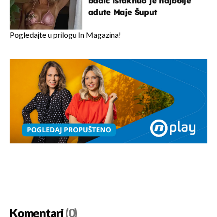
badić istaknuo je najbolje
adute Maje Šuput
Pogledajte u prilogu In Magazina!
Komentari
(0)