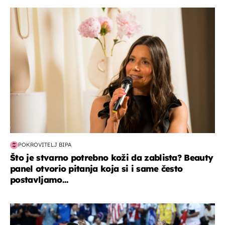
moda & ljepota
POKROVITELJ BIPA
Što je stvarno potrebno koži da zablista? Beauty
panel otvorio pitanja koja si i same često
postavljamo...
svjetsko prvenstvo 2026