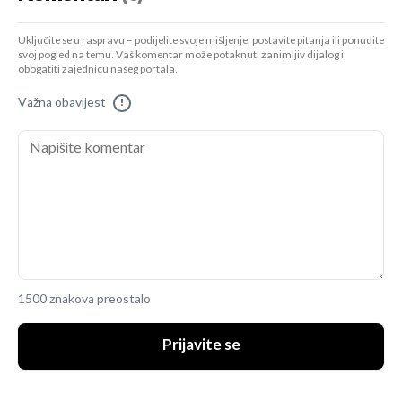
Uključite se u raspravu – podijelite svoje mišljenje, postavite pitanja ili ponudite
svoj pogled na temu. Vaš komentar može potaknuti zanimljiv dijalog i
obogatiti zajednicu našeg portala.
Važna obavijest
!
1500 znakova preostalo
Prijavite se