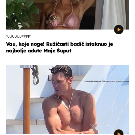
"UUUUUUFFFF"
Vau, koje noge! Ružičasti badić istaknuo je
najbolje adute Maje Šuput