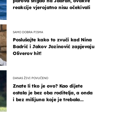
parova stigao na Jadran, ovakve
reakcije vjerojatno nisu očekivali
SAMO DOBRA PISMA
Poslušajte kako to zvuči kad Nina
Badrić i Jakov Jozinović zapjevaju
Oliverov hit!
DANAS ŽIVI POVUČENO
Znate li tko je ovo? Kao dijete
ostala je bez oba roditelja, a onda
i bez milijuna koje je trebala
naslijediti