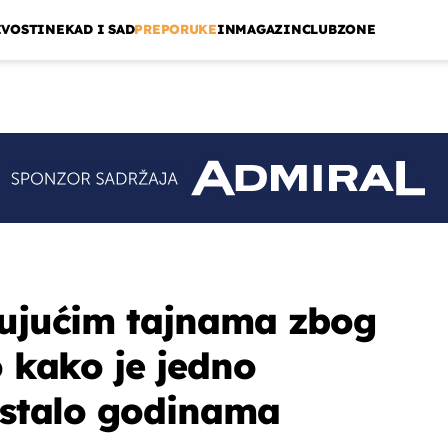
IVOSTI
NEKAD I SAD
PREPORUKE
INMAGAZIN
CLUBZONE
šujućim tajnama zbog
o kako je jedno
opstalo godinama