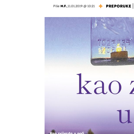
PREPORUKE
Piše
M.F.
,
11.01.2019 @ 10:21
Kao zvijezda u noći