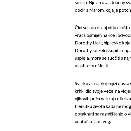
smrću. Njezin otac Johnny svi
dodir s Marom, koja je potonu
Čini se kao da joj nitko i ništa
vraća osmijeh na lice i odvodi
Dorothy Hart, hipijevke koja 
Dorothy se želi iskupiti i nap
uspjela, mora se suočiti s naj
vlastite prošlosti.
Svi likovi u cijeloj knjizi dos
krhki dio svoje veze, na vidj
njihovih priča na kraju otkriva
trenutku života kada ne mog
potaknuti na razmišljanje o v
unatoč težini svega.