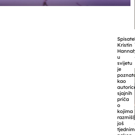
Spisatel
Kristin
Hanna
u
svijetu
je
poznat
kao
autoric
sjajnih
priča
o
kojima
razmišl
još
tjedni