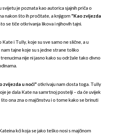
u svijetu je poznata kao autorica sjajnih priča o
ma nakon što ih pročitate, a knjigom
"Kao zvijezda
to se tiče otkrivanja likova i njihovih tajni.
vo Kate i Tully, koje su sve samo ne slične, a u
u nam tajne koje su s jedne strane toliko
OMOGUĆI OBAVIJESTI
trenucima nije ni jasno kako su održale tako divno
godinama.
 zvijezda u noći"
otkrivaju nam dosta toga. Tully
je je dala Kate na samrtnoj postelji – da će uvijek
ali što ona zna o majčinstvu i o tome kako se brinuti
Kateina kći koja se jako teško nosi s majčinom