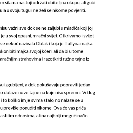
m silama nastoji održati obitelj na okupu, ali gubi
la u svoju tugu i ne želi se nikome povjeriti.
 nisu važni sve dok se ne zaljubi u mladića koji joj
 je u svoj opasni, mračni svijet. Otkrivamo i svijet
se nekoć nazivala Oblak i koja je Tullyna majka.
okon biti majka svojoj kćeri, ali da bi u tome
mračnijim strahovima i razotkriti ružne tajne iz
ta su izgubljeni, a dok pokušavaju popraviti jedan
elo dolaze nove tajne na koje nisu spremni. Vrtlog
 i to koliko im je svima stalo, no nalaze se u
u previše ponuditi nikome. Ova će vas priča
lastitim odnosima, ali na najbolji mogući način