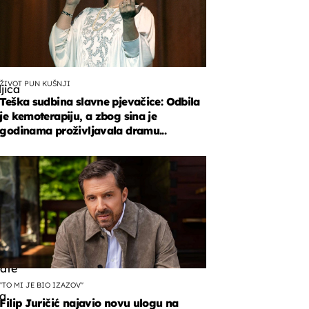
ŽIVOT PUN KUŠNJI
jica
Teška sudbina slavne pjevačice: Odbila
je kemoterapiju, a zbog sina je
h
godinama proživljavala dramu...
a
a
jate
''TO MI JE BIO IZAZOV''
ma
Filip Juričić najavio novu ulogu na