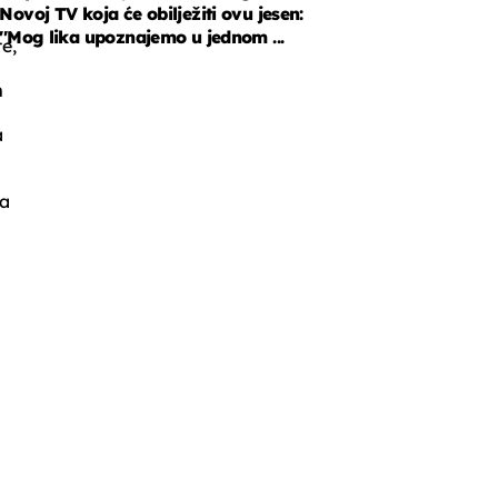
Novoj TV koja će obilježiti ovu jesen:
''Mog lika upoznajemo u jednom ...
te,
m
a
la