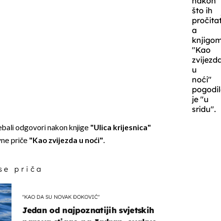
nakon
što ih
pročita
a
knjigo
"Kao
zvijezd
u
noći"
pogodi
je "u
sridu".
rebali odgovori nakon knjige
"Ulica krijesnica"
vne priče
"Kao zvijezda u noći".
 se priča
"KAO DA SU NOVAK ĐOKOVIĆ"
Jedan od najpoznatijih svjetskih