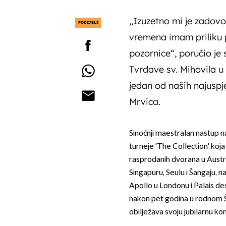
„Izuzetno mi je zadovo
PODIJELI
vremena imam priliku po
pozornice“, poručio je
Tvrđave sv. Mihovila u 
jedan od naših najuspj
Mrvica.
Sinoćnji maestralan nastup n
turneje 'The Collection' koja 
rasprodanih dvorana u Austral
Singapuru, Seulu i Šangaju
Apollo u Londonu i Palais de
nakon pet godina u rodnom Ši
obilježava svoju jubilarnu k