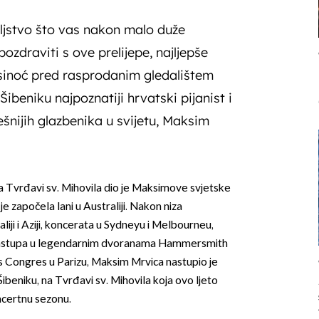
ljstvo što vas nakon malo duže
zdraviti s ove prelijepe, najljepše
 sinoć pred rasprodanim gledalištem
Šibeniku najpoznatiji hrvatski pijanist i
ešnijih glazbenika u svijetu, Maksim
a Tvrđavi sv. Mihovila dio je Maksimove svjetske
je započela lani u Australiji. Nakon niza
iji i Aziji, koncerata u Sydneyu i Melbourneu,
, nastupa u legendarnim dvoranama Hammersmith
s Congres u Parizu, Maksim Mrvica nastupio je
beniku, na Tvrđavi sv. Mihovila koja ovo ljeto
oncertnu sezonu.