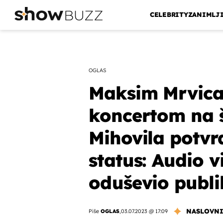
CELEBRITY
ZANIMLJ
OGLAS
Maksim Mrvica
koncertom na š
Mihovila potvr
status: Audio v
oduševio publi
NASLOVN
Piše
OGLAS
,
03.07.2023 @ 17:09