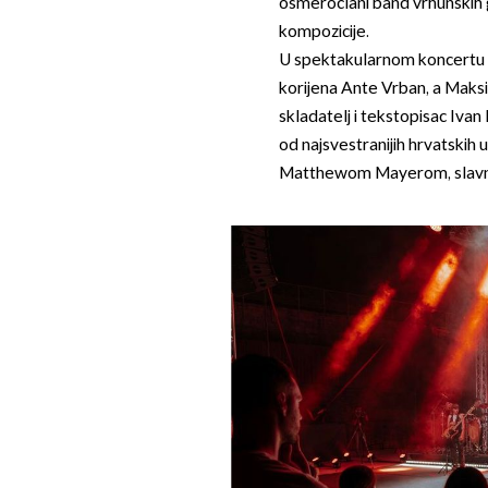
osmeročlani band vrhunskih 
kompozicije.
U spektakularnom koncertu iz
korijena Ante Vrban, a Maksi
skladatelj i tekstopisac Ivan 
od najsvestranijih hrvatskih u
Matthewom Mayerom, slavni