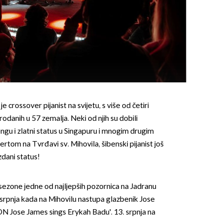
e crossover pijanist na svijetu, s više od četiri
odanih u 57 zemalja. Neki od njih su dobili
gu i zlatni status u Singapuru i mnogim drugim
tom na Tvrđavi sv. Mihovila, šibenski pijanist još
zdani status!
zone jedne od najljepših pozornica na Jadranu
. srpnja kada na Mihovilu nastupa glazbenik Jose
 Jose James sings Erykah Badu'. 13. srpnja na