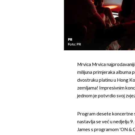
PR
Foto: PR
Mrvica Mrvica najprodavaniji j
milijuna primjeraka albuma pr
dvostruku platinu u Hong Kon
zemljama! Impresivnim koncer
jednom je potvrdio svoj zvje
Program desete koncertne se
nastavlja se već u nedjelju 9
James s programom 'ON & ON