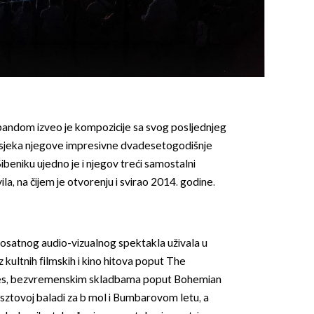
OMOGUĆI OBAVIJESTI
m bandom izveo je kompozicije sa svog posljednjeg
esjeka njegove impresivne dvadesetogodišnje
Šibeniku ujedno je i njegov treći samostalni
la, na čijem je otvorenju i svirao 2014. godine.
vosatnog audio-vizualnog spektakla uživala u
 kultnih filmskih i kino hitova poput The
es, bezvremenskim skladbama poput Bohemian
isztovoj baladi za b mol i Bumbarovom letu, a