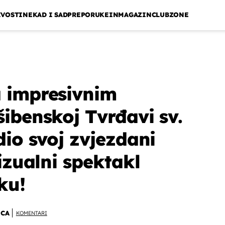
IVOSTI
NEKAD I SAD
PREPORUKE
INMAGAZIN
CLUBZONE
 impresivnim
ibenskoj Tvrđavi sv.
dio svoj zvjezdani
izualni spektakl
ku!
ICA
KOMENTARI