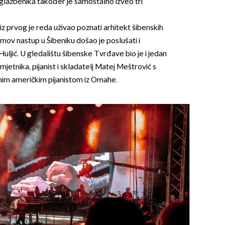
glazbenika također je samostalno izveo tri
 prvog je reda uživao poznati arhitekt šibenskih
mov nastup u Šibeniku došao je poslušati i
Huljić. U gledalištu šibenske Tvrđave bio je i jedan
mjetnika, pijanist i skladatelj Matej Meštrović s
m američkim pijanistom iz Omahe.