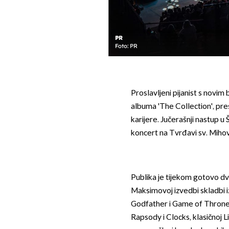
PR
Foto: PR
Proslavljeni pijanist s novi
albuma 'The Collection', pr
karijere. Jučerašnji nastup u 
koncert na Tvrđavi sv. Mihovi
Publika je tijekom gotovo d
Maksimovoj izvedbi skladbi iz
Godfather i Game of Thron
Rapsody i Clocks, klasičnoj L