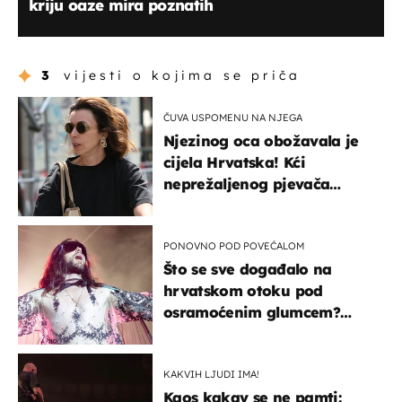
kriju oaze mira poznatih
3
vijesti o kojima se priča
ČUVA USPOMENU NA NJEGA
Njezinog oca obožavala je
cijela Hrvatska! Kći
neprežaljenog pjevača
projurila špicom na dva
kotača
PONOVNO POD POVEĆALOM
Što se sve događalo na
hrvatskom otoku pod
osramoćenim glumcem?
Bizarni prizori i danas
izazivaju nevjericu
KAKVIH LJUDI IMA!
Kaos kakav se ne pamti: