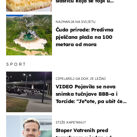
slasticu koja se topi u
ustima
NAJMANJA NA SVIJETU
Čudo prirode: Predivna
pješčana plaža na 100
metara od mora
SPORT
CIPELARILI GA DOK JE LEŽAO
VIDEO Pojavila se nova
snimka tučnjave BBB-a i
Torcide: "Je*ote, pa ubit će
ga!"
STIŽE KAPETANU?
Stoper Vatrenih pred