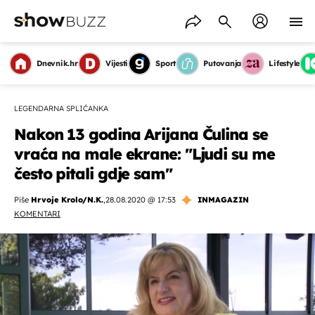
Dnevnik.hr
Vijesti
Sport
Putovanja
Lifestyle
LEGENDARNA SPLIĆANKA
Nakon 13 godina Arijana Čulina se
vraća na male ekrane: "Ljudi su me
često pitali gdje sam"
Piše
Hrvoje Krolo/N.K.
,
28.08.2020 @ 17:53
INMAGAZIN
KOMENTARI
OMOGUĆI OBAVIJESTI