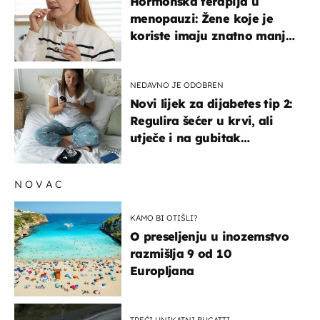
Hormonska terapija u
menopauzi: Žene koje je
koriste imaju znatno manji
rizik od ovoga
NEDAVNO JE ODOBREN
Novi lijek za dijabetes tip 2:
Regulira šećer u krvi, ali
utječe i na gubitak
kilograma! Evo tko ga smije
uzimati i koje su nuspojave
NOVAC
KAMO BI OTIŠLI?
O preseljenju u inozemstvo
razmišlja 9 od 10
Europljana
TREĆI UNIKATNI BUGATTI