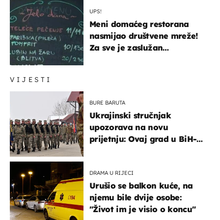
UPS!
Meni domaćeg restorana
nasmijao društvene mreže!
Za sve je zaslužan
urnebesan naziv jela
VIJESTI
BURE BARUTA
Ukrajinski stručnjak
upozorava na novu
prijetnju: Ovaj grad u BiH-u
bi mogao biti žarište
DRAMA U RIJECI
Urušio se balkon kuće, na
njemu bile dvije osobe:
"Život im je visio o koncu"