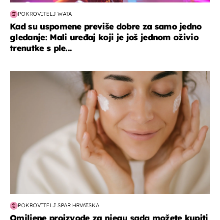
POKROVITELJ WATA
Kad su uspomene previše dobre za samo jedno
gledanje: Mali uređaj koji je još jednom oživio
trenutke s ple...
moda & ljepota
POKROVITELJ SPAR HRVATSKA
Omiljene proizvode za njegu sada možete kupiti