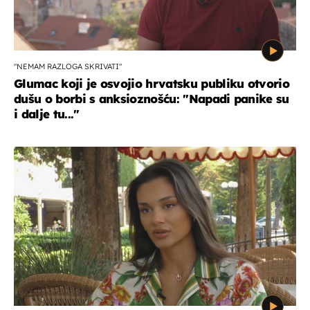
"NEMAM RAZLOGA SKRIVATI"
Glumac koji je osvojio hrvatsku publiku otvorio
dušu o borbi s anksioznošću: "Napadi panike su
i dalje tu..."