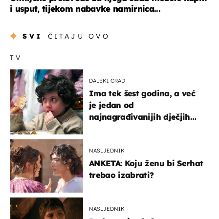
i usput, tijekom nabavke namirnica...
SVI
ČITAJU OVO
TV
DALEKI GRAD
Ima tek šest godina, a već
je jedan od
najnagrađivanijih dječjih
glumaca
NASLJEDNIK
ANKETA: Koju ženu bi Serhat
trebao izabrati?
NASLJEDNIK