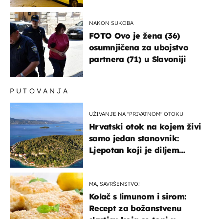
NAKON SUKOBA
FOTO Ovo je žena (36)
osumnjičena za ubojstvo
partnera (71) u Slavoniji
PUTOVANJA
UŽIVANJE NA "PRIVATNOM" OTOKU
Hrvatski otok na kojem živi
samo jedan stanovnik:
Ljepotan koji je diljem
svijeta poznat po svojem
"bijelom zlatu"
MA, SAVRŠENSTVO!
Kolač s limunom i sirom:
Recept za božanstvenu