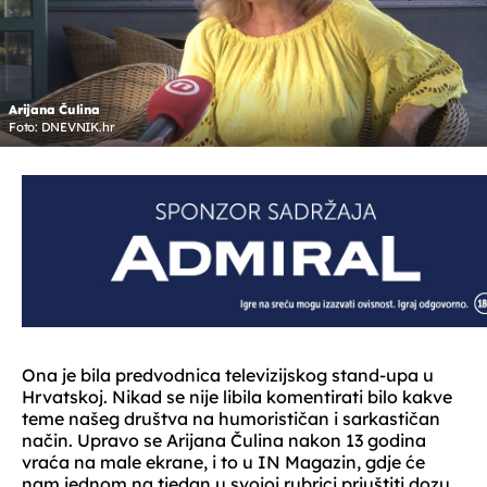
Arijana Čulina
Foto: DNEVNIK.hr
Ona je bila predvodnica televizijskog stand-upa u
Hrvatskoj. Nikad se nije libila komentirati bilo kakve
teme našeg društva na humorističan i sarkastičan
način. Upravo se Arijana Čulina nakon 13 godina
vraća na male ekrane, i to u IN Magazin, gdje će
nam jednom na tjedan u svojoj rubrici priuštiti dozu