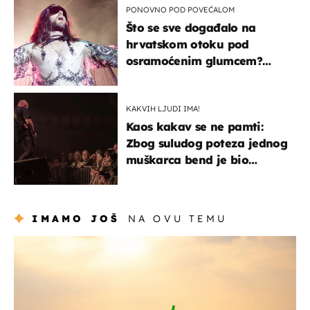
PONOVNO POD POVEĆALOM
Što se sve događalo na
hrvatskom otoku pod
osramoćenim glumcem?
Bizarni prizori i danas
izazivaju nevjericu
KAKVIH LJUDI IMA!
Kaos kakav se ne pamti:
Zbog suludog poteza jednog
muškarca bend je bio
prisiljen prekinuti nastup
IMAMO JOŠ
NA OVU TEMU
zanimljivosti