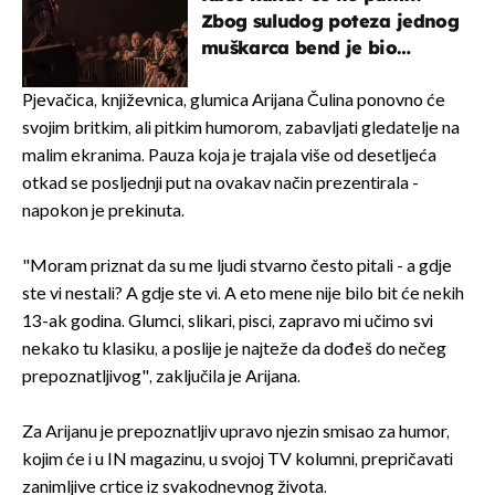
Zbog suludog poteza jednog
muškarca bend je bio
prisiljen prekinuti nastup
Pjevačica, književnica, glumica Arijana Čulina ponovno će
svojim britkim, ali pitkim humorom, zabavljati gledatelje na
malim ekranima. Pauza koja je trajala više od desetljeća
otkad se posljednji put na ovakav način prezentirala -
napokon je prekinuta.
"Moram priznat da su me ljudi stvarno često pitali - a gdje
ste vi nestali? A gdje ste vi. A eto mene nije bilo bit će nekih
13-ak godina. Glumci, slikari, pisci, zapravo mi učimo svi
nekako tu klasiku, a poslije je najteže da dođeš do nečeg
prepoznatljivog", zaključila je Arijana.
Za Arijanu je prepoznatljiv upravo njezin smisao za humor,
kojim će i u IN magazinu, u svojoj TV kolumni, prepričavati
zanimljive crtice iz svakodnevnog života.