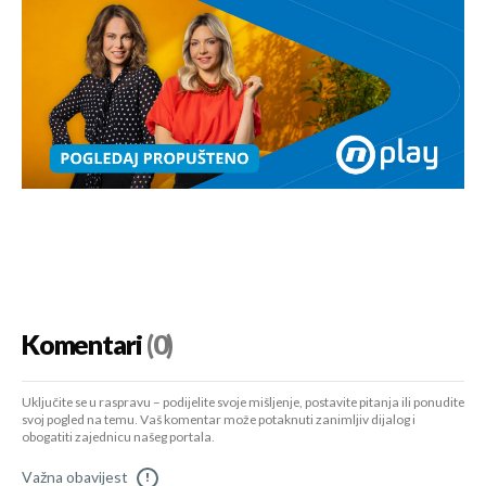
Komentari
(0)
Uključite se u raspravu – podijelite svoje mišljenje, postavite pitanja ili ponudite
svoj pogled na temu. Vaš komentar može potaknuti zanimljiv dijalog i
obogatiti zajednicu našeg portala.
Važna obavijest
!