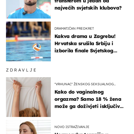
transferom u jedan od
najvećih svjetskih klubova?
DRAMATIČAN PREOKRET
Kakva drama u Zagrebu!
Hrvatska srušila Srbiju i
izborila finale Svjetskog
prvenstva
ZDRAVLJE
"VRHUNAC" ŽENSKOG SEKSUALNOG
ISKUSTVA
Kako do vaginalnog
orgazma? Samo 18 % žena
može ga doživjeti isključivo
na ovaj način
NOVO ISTRAŽIVANJE