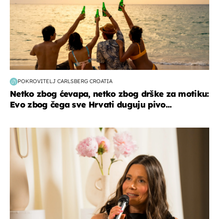
POKROVITELJ CARLSBERG CROATIA
Netko zbog ćevapa, netko zbog drške za motiku:
Evo zbog čega sve Hrvati duguju pivo...
moda & ljepota