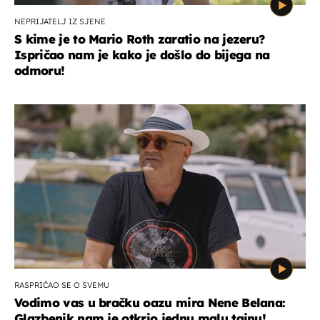
NEPRIJATELJ IZ SJENE
S kime je to Mario Roth zaratio na jezeru?
Ispričao nam je kako je došlo do bijega na
odmoru!
RASPRIČAO SE O SVEMU
Vodimo vas u bračku oazu mira Nene Belana:
Glazbenik nam je otkrio jednu malu tajnu!