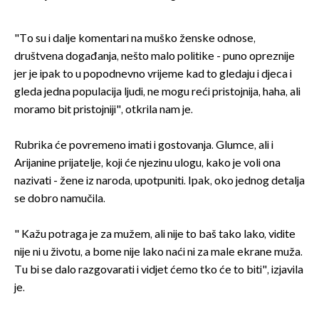
"To su i dalje komentari na muško ženske odnose,
društvena događanja, nešto malo politike - puno opreznije
jer je ipak to u popodnevno vrijeme kad to gledaju i djeca i
gleda jedna populacija ljudi, ne mogu reći pristojnija, haha, ali
moramo bit pristojniji", otkrila nam je.
Rubrika će povremeno imati i gostovanja. Glumce, ali i
Arijanine prijatelje, koji će njezinu ulogu, kako je voli ona
nazivati - žene iz naroda, upotpuniti. Ipak, oko jednog detalja
se dobro namučila.
" Kažu potraga je za mužem, ali nije to baš tako lako, vidite
nije ni u životu, a bome nije lako naći ni za male ekrane muža.
Tu bi se dalo razgovarati i vidjet ćemo tko će to biti", izjavila
je.