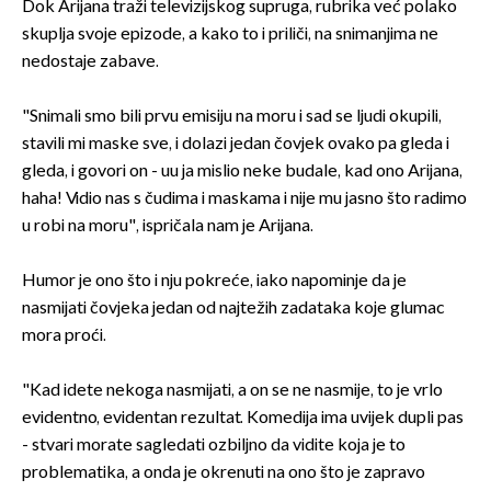
Dok Arijana traži televizijskog supruga, rubrika već polako
skuplja svoje epizode, a kako to i priliči, na snimanjima ne
nedostaje zabave.
"Snimali smo bili prvu emisiju na moru i sad se ljudi okupili,
stavili mi maske sve, i dolazi jedan čovjek ovako pa gleda i
gleda, i govori on - uu ja mislio neke budale, kad ono Arijana,
haha! Vidio nas s čudima i maskama i nije mu jasno što radimo
u robi na moru", ispričala nam je Arijana.
Humor je ono što i nju pokreće, iako napominje da je
nasmijati čovjeka jedan od najtežih zadataka koje glumac
mora proći.
"Kad idete nekoga nasmijati, a on se ne nasmije, to je vrlo
evidentno, evidentan rezultat. Komedija ima uvijek dupli pas
- stvari morate sagledati ozbiljno da vidite koja je to
problematika, a onda je okrenuti na ono što je zapravo