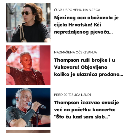
ČUVA USPOMENU NA NJEGA
Njezinog oca obožavala je
cijela Hrvatska! Kći
neprežaljenog pjevača
projurila špicom na dva
kotača
NADMAŠENA OČEKIVANJA
Thompson ruši brojke i u
Vukovaru! Objavljeno
koliko je ulaznica prodano
u kratkom vremenu
PRED 20 TISUĆA LJUDI
Thompson izazvao ovacije
već na početku koncerta:
"Što ću kad sam slab..."