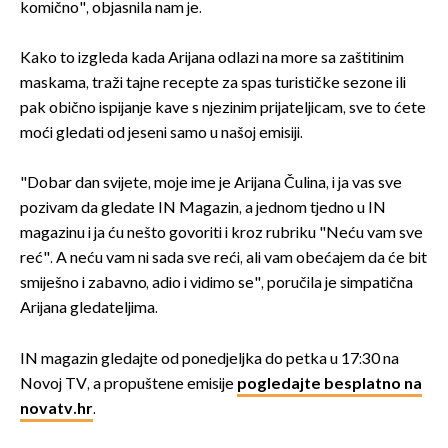
komično", objasnila nam je.
Kako to izgleda kada Arijana odlazi na more sa zaštitinim
maskama, traži tajne recepte za spas turističke sezone ili
pak obično ispijanje kave s njezinim prijateljicam, sve to ćete
moći gledati od jeseni samo u našoj emisiji.
"Dobar dan svijete, moje ime je Arijana Čulina, i ja vas sve
pozivam da gledate IN Magazin, a jednom tjedno u IN
magazinu i ja ću nešto govoriti i kroz rubriku "Neću vam sve
reć". A neću vam ni sada sve reći, ali vam obećajem da će bit
smiješno i zabavno, adio i vidimo se", poručila je simpatična
Arijana gledateljima.
IN magazin gledajte od ponedjeljka do petka u 17:30 na
Novoj TV, a propuštene emisije
pogledajte besplatno na
novatv.hr
.