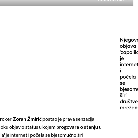
Njegov
objava
'zapalil
je
interne
i
počela
se
bjesom
širi
društv
mreža
i roker
Zoran Žmirić
postao je prava senzacija
oku objavio status u kojem
progovara o stanju u
la' je internet i počela se bjesomučno širi