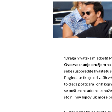
"Draga hrvatska mladosti! Moj
Ovo zveckanje oružjem
na 
sebe i usporedite kvalitetu svo
Pogledate tko je od vaših vrš
to djeca političara i onih koj
se poštenim radom ne može ste
što
njihov lopovluk može p