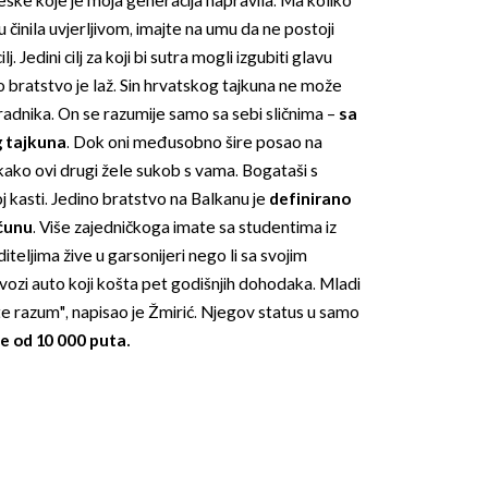
eške koje je moja generacija napravila. Ma koliko
činila uvjerljivom, imajte na umu da ne postoji
lj. Jedini cilj za koji bi sutra mogli izgubiti glavu
 bratstvo je laž. Sin hrvatskog tajkuna ne može
radnika. On se razumije samo sa sebi sličnima –
sa
 tajkuna
. Dok oni međusobno šire posao na
ako ovi drugi žele sukob s vama. Bogataši s
OMOGUĆI OBAVIJESTI
oj kasti. Jedino bratstvo na Balkanu je
definirano
čunu
. Više zajedničkoga imate sa studentima iz
iteljima žive u garsonijeri nego li sa svojim
vozi auto koji košta pet godišnjih dohodaka. Mladi
te razum", napisao je Žmirić. Njegov status u samo
e od 10 000 puta.