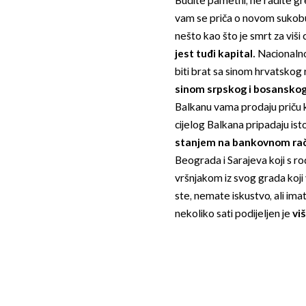
Budite pametni, ne radite gr
vam se priča o novom sukobu 
nešto kao što je smrt za viši ci
jest tuđi kapital.
Nacionalno
biti brat sa sinom hrvatskog 
sinom srpskog i bosanskog
Balkanu vama prodaju priču k
cijelog Balkana pripadaju ist
stanjem na bankovnom ra
Beograda i Sarajeva koji s rod
vršnjakom iz svog grada koji 
ste, nemate iskustvo, ali ima
nekoliko sati podijeljen je
viš