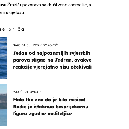
su Žmirić upozorava na društvene anomalije, a
 u cijelosti.
 se priča
"KAO DA SU NOVAK ĐOKOVIĆ"
Jedan od najpoznatijih svjetskih
parova stigao na Jadran, ovakve
reakcije vjerojatno nisu očekivali
"VRUĆE JE OVDJE"
Malo tko zna da je bila misica!
Badić je istaknuo besprijekornu
figuru zgodne voditeljice