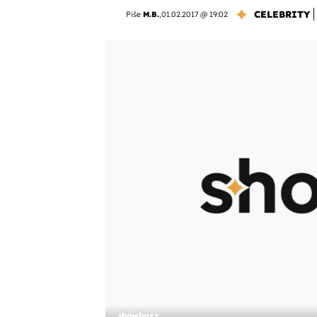
CELEBRITY
Piše
M.B.
,
01.02.2017 @ 19:02
showbuzz