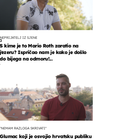
NEPRIJATELJ IZ SJENE
a
S kime je to Mario Roth zaratio na
jezeru? Ispričao nam je kako je došlo
a'
do bijega na odmoru!...
t
učno
enim
ma
"NEMAM RAZLOGA SKRIVATI"
Glumac koji je osvojio hrvatsku publiku