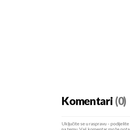
Komentari
(0)
Uključite se u raspravu – podijelite
na temu. Vaš komentar može potaknu