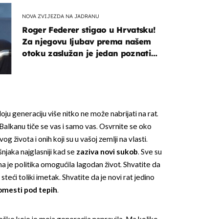
NOVA ZVIJEZDA NA JADRANU
Roger Federer stigao u Hrvatsku!
Za njegovu ljubav prema našem
otoku zaslužan je jedan poznati
Hrvat
u generaciju više nitko ne može nabrijati na rat.
Balkanu tiče se vas i samo vas. Osvrnite se oko
g života i onih koji su u vašoj zemlji na vlasti.
njaka najglasniji kad se
zaziva novi sukob
. Sve su
ima je politika omogućila lagodan život. Shvatite da
ći toliki imetak. Shvatite da je novi rat jedino
omesti pod tepih
.