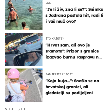
LOL
"Je li živ, zna li se?": Snimka
s Jadrana postala hit, radi li
i vaš muž ovo?
ŠTO KAŽETE?
"Hrvat sam, ali ovo je
sramota": Prizor s granice
izazvao burnu raspravu na
društvenim mrežama
ZAMJERATE LI JOJ?
"Koja kuja…": Snašla se na
hrvatskoj granici, ali
gledatelji su podijeljeni
VIJESTI