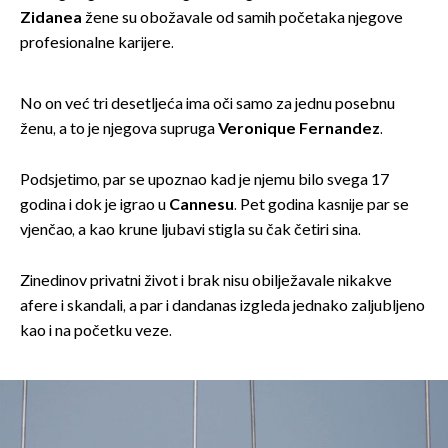
Zidanea
žene su obožavale od samih početaka njegove
profesionalne karijere.
No on već tri desetljeća ima oči samo za jednu posebnu
ženu, a to je njegova supruga
Veronique Fernandez
.
Podsjetimo, par se upoznao kad je njemu bilo svega 17
godina i dok je igrao u
Cannesu
. Pet godina kasnije par se
vjenčao, a kao krune ljubavi stigla su čak četiri sina.
Zinedinov privatni život i brak nisu obilježavale nikakve
afere i skandali, a par i dandanas izgleda jednako zaljubljeno
kao i na početku veze.