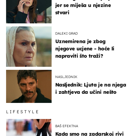
jer se miješa u njezine
stvari
DALEKI GRAD
Uznemirena je zbog
njegove ucjene - hoće li
napraviti što traži?
NASLJEDNIK
Nasljednik: Ljuta je na njega
i zahtjeva da učini nešto
LIFESTYLE
BAŠ EFEKTNA
Kada smo na zadarskoj rivi