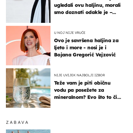
ugledali ovu haljinu, morali
smo doznati odakle je –
košta samo 18 eura
U NOJ NIJE VRUĆE
Ovo je savršena haljina za
ljeto i more - nosi je i
Bojana Gregorić Vejzović
NIJE UVIJEK NAJBOLJI IZBOR
Teže vam je piti običnu
vodu pa posežete za
mineralnom? Evo što to čini
organizmu
ZABAVA