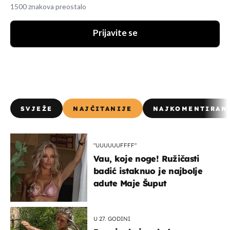
1500 znakova preostalo
Prijavite se
SVJEŽE
NAJČITANIJE
NAJKOMENTIRAN
"UUUUUUFFFF"
Vau, koje noge! Ružičasti
badić istaknuo je najbolje
adute Maje Šuput
U 27. GODINI