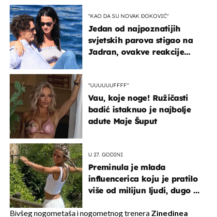
"KAO DA SU NOVAK ĐOKOVIĆ"
Jedan od najpoznatijih
svjetskih parova stigao na
Jadran, ovakve reakcije
vjerojatno nisu očekivali
"UUUUUUFFFF"
Vau, koje noge! Ružičasti
badić istaknuo je najbolje
adute Maje Šuput
U 27. GODINI
Preminula je mlada
influencerica koju je pratilo
više od milijun ljudi, dugo se
borila s opakom bolešću
Bivšeg nogometaša i nogometnog trenera
Zinedinea