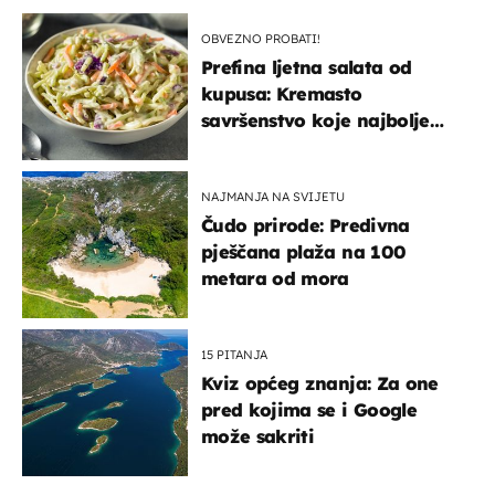
OBVEZNO PROBATI!
Prefina ljetna salata od
kupusa: Kremasto
savršenstvo koje najbolje
paše uz pečeno meso
NAJMANJA NA SVIJETU
Čudo prirode: Predivna
pješčana plaža na 100
metara od mora
15 PITANJA
Kviz općeg znanja: Za one
pred kojima se i Google
može sakriti