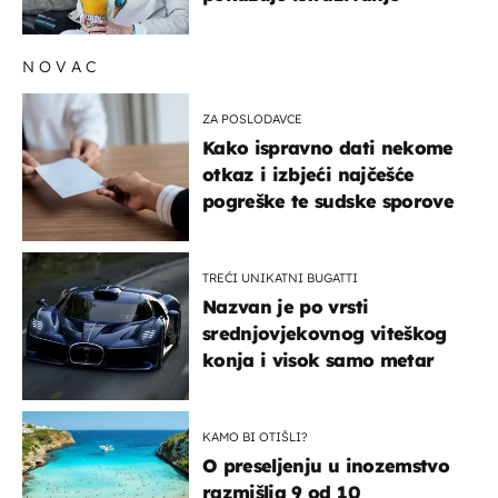
NOVAC
ZA POSLODAVCE
Kako ispravno dati nekome
otkaz i izbjeći najčešće
pogreške te sudske sporove
TREĆI UNIKATNI BUGATTI
Nazvan je po vrsti
srednjovjekovnog viteškog
konja i visok samo metar
KAMO BI OTIŠLI?
O preseljenju u inozemstvo
razmišlja 9 od 10