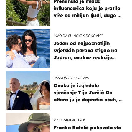
Preminula je mlada
influencerica koju je pratilo
više od milijun ljudi, dugo se
borila s opakom bolešću
"KAO DA SU NOVAK ĐOKOVIĆ"
Jedan od najpoznatijih
svjetskih parova stigao na
Jadran, ovakve reakcije
vjerojatno nisu očekivali
RASKOŠNA PROSLAVA
Ovako je izgledalo
vjenčanje Tije Jurčić: Do
oltara ju je dopratio očuh, a
slavilo se uz Olivera i Rozgu
VRLO ZANIMLJIVO!
Franka Batelić pokazala što