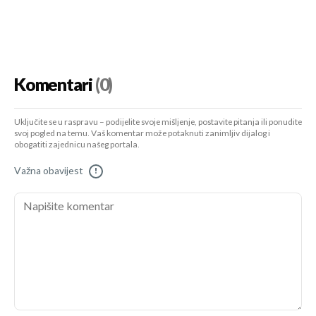
Komentari
(0)
Uključite se u raspravu – podijelite svoje mišljenje, postavite pitanja ili ponudite
svoj pogled na temu. Vaš komentar može potaknuti zanimljiv dijalog i
obogatiti zajednicu našeg portala.
Važna obavijest
!