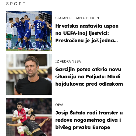
SPORT
SJAJAN TJEDAN U EUROPI
Hrvatska nastavila uspon
na UEFA-inoj ljestvici:
Preskočena je još jedna
država
IZ VEDRA NEBA
Garcijin potez otkrio novu
situaciju na Poljudu: Mladi
hajdukovac pred odlaskom
OPA!
Josip Šutalo radi transfer u
redove nogometnog diva i
bivšeg prvaka Europe