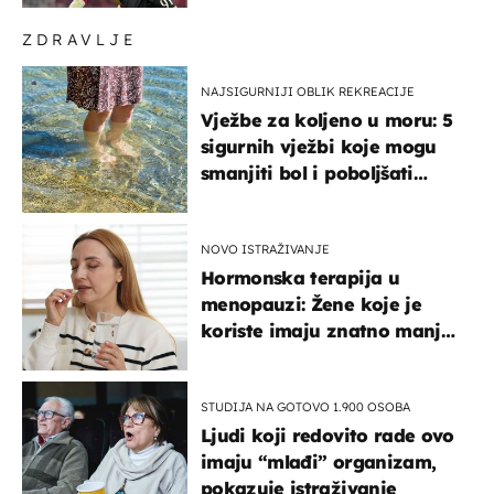
ZDRAVLJE
NAJSIGURNIJI OBLIK REKREACIJE
Vježbe za koljeno u moru: 5
sigurnih vježbi koje mogu
smanjiti bol i poboljšati
pokretljivost
NOVO ISTRAŽIVANJE
Hormonska terapija u
menopauzi: Žene koje je
koriste imaju znatno manji
rizik od ovoga
STUDIJA NA GOTOVO 1.900 OSOBA
Ljudi koji redovito rade ovo
imaju “mlađi” organizam,
pokazuje istraživanje