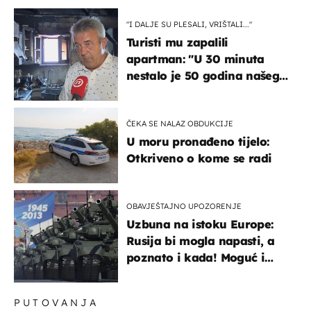
"I DALJE SU PLESALI, VRIŠTALI..."
Turisti mu zapalili
apartman: "U 30 minuta
nestalo je 50 godina našeg
života, supruga i ja ne
možemo oka sklopiti"
ČEKA SE NALAZ OBDUKCIJE
U moru pronađeno tijelo:
Otkriveno o kome se radi
OBAVJEŠTAJNO UPOZORENJE
Uzbuna na istoku Europe:
Rusija bi mogla napasti, a
poznato i kada! Moguć i
kopneni upad u članicu
NATO-a
PUTOVANJA