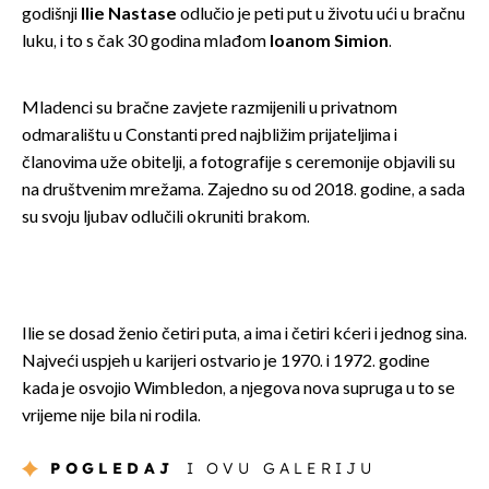
godišnji
Ilie Nastase
odlučio je peti put u životu ući u bračnu
luku, i to s čak 30 godina mlađom
Ioanom Simion
.
Mladenci su bračne zavjete razmijenili u privatnom
odmaralištu u Constanti pred najbližim prijateljima i
članovima uže obitelji, a fotografije s ceremonije objavili su
na društvenim mrežama. Zajedno su od 2018. godine, a sada
su svoju ljubav odlučili okruniti brakom.
Ilie se dosad ženio četiri puta, a ima i četiri kćeri i jednog sina.
Najveći uspjeh u karijeri ostvario je 1970. i 1972. godine
kada je osvojio Wimbledon, a njegova nova supruga u to se
vrijeme nije bila ni rodila.
POGLEDAJ
I OVU GALERIJU