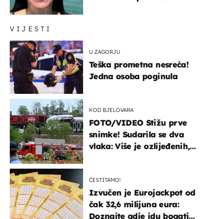
prijateljima
VIJESTI
U ZAGORJU
Teška prometna nesreća!
Jedna osoba poginula
KOD BJELOVARA
FOTO/VIDEO Stižu prve
snimke! Sudarila se dva
vlaka: Više je ozlijeđenih,
hitne službe na terenu
ČESTITAMO!
Izvučen je Eurojackpot od
čak 32,6 milijuna eura:
Doznajte gdje idu bogati