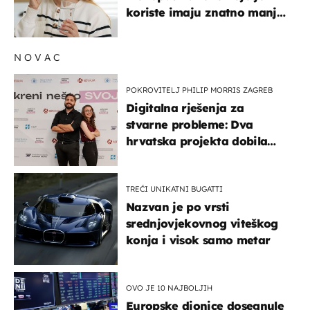
koriste imaju znatno manji
rizik od ovoga
NOVAC
POKROVITELJ PHILIP MORRIS ZAGREB
Digitalna rješenja za
stvarne probleme: Dva
hrvatska projekta dobila
potporu za razvoj
TREĆI UNIKATNI BUGATTI
Nazvan je po vrsti
srednjovjekovnog viteškog
konja i visok samo metar
OVO JE 10 NAJBOLJIH
Europske dionice dosegnule