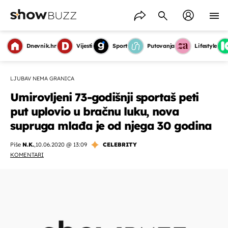
Dnevnik.hr
Vijesti
Sport
Putovanja
Lifestyle
LJUBAV NEMA GRANICA
Umirovljeni 73-godišnji sportaš peti
put uplovio u bračnu luku, nova
supruga mlađa je od njega 30 godina
Piše
N.K.
,
10.06.2020 @ 13:09
CELEBRITY
KOMENTARI
OMOGUĆI OBAVIJESTI