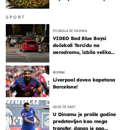
SPORT
POJAVILA SE SNIMKA
VIDEO Bad Blue Boysi
dočekali Torcidu na
aerodromu, izbila velika
masovna tučnjava
BOMBA!
Liverpool doveo kapetana
Barcelone!
GDJE ĆE SAD?
U Dinamu je prošle godine
predstavljen kao mega
transfer, danas je pao