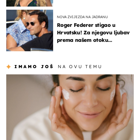
voditeljice
NOVA ZVIJEZDA NA JADRANU
Roger Federer stigao u
Hrvatsku! Za njegovu ljubav
prema našem otoku
zaslužan je jedan poznati
Hrvat
IMAMO JOŠ
NA OVU TEMU
moda & ljepota