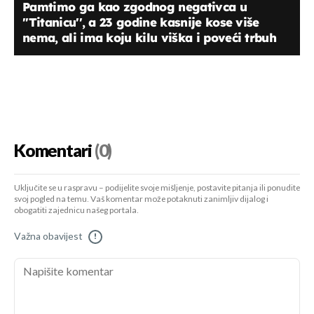
Pamtimo ga kao zgodnog negativca u
''Titanicu'', a 23 godine kasnije kose više
nema, ali ima koju kilu viška i poveći trbuh
Komentari
(0)
Uključite se u raspravu – podijelite svoje mišljenje, postavite pitanja ili ponudite
svoj pogled na temu. Vaš komentar može potaknuti zanimljiv dijalog i
obogatiti zajednicu našeg portala.
Važna obavijest
!