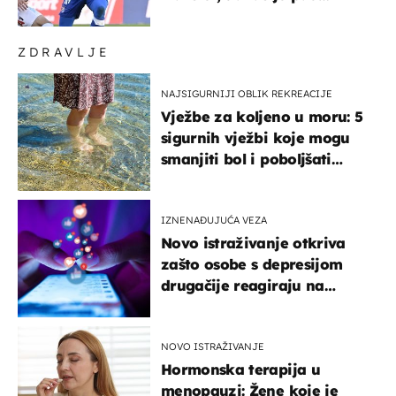
najniže u karijeri
ZDRAVLJE
NAJSIGURNIJI OBLIK REKREACIJE
Vježbe za koljeno u moru: 5
sigurnih vježbi koje mogu
smanjiti bol i poboljšati
pokretljivost
IZNENAĐUJUĆA VEZA
Novo istraživanje otkriva
zašto osobe s depresijom
drugačije reagiraju na
lajkove
NOVO ISTRAŽIVANJE
Hormonska terapija u
menopauzi: Žene koje je