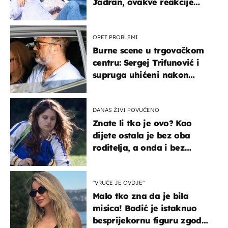
Jadran, ovakve reakcije
vjerojatno nisu očekivali
OPET PROBLEMI
Burne scene u trgovačkom
centru: Sergej Trifunović i
supruga uhićeni nakon
svađe!
DANAS ŽIVI POVUČENO
Znate li tko je ovo? Kao
dijete ostala je bez oba
roditelja, a onda i bez
milijuna koje je trebala
naslijediti
"VRUĆE JE OVDJE"
Malo tko zna da je bila
misica! Badić je istaknuo
besprijekornu figuru zgodne