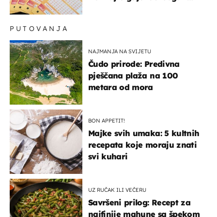
dobitci u Hrvatskoj
PUTOVANJA
NAJMANJA NA SVIJETU
Čudo prirode: Predivna
pješčana plaža na 100
metara od mora
BON APPETIT!
Majke svih umaka: 5 kultnih
recepata koje moraju znati
svi kuhari
UZ RUČAK ILI VEČERU
Savršeni prilog: Recept za
najfinije mahune sa špekom