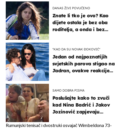
DANAS ŽIVI POVUČENO
Znate li tko je ovo? Kao
dijete ostala je bez oba
roditelja, a onda i bez
milijuna koje je trebala
naslijediti
"KAO DA SU NOVAK ĐOKOVIĆ"
Jedan od najpoznatijih
svjetskih parova stigao na
Jadran, ovakve reakcije
vjerojatno nisu očekivali
SAMO DOBRA PISMA
Poslušajte kako to zvuči
kad Nina Badrić i Jakov
Jozinović zapjevaju
Oliverov hit!
Rumunjski tenisač i dvostruki osvajač Wimbeldona 73-