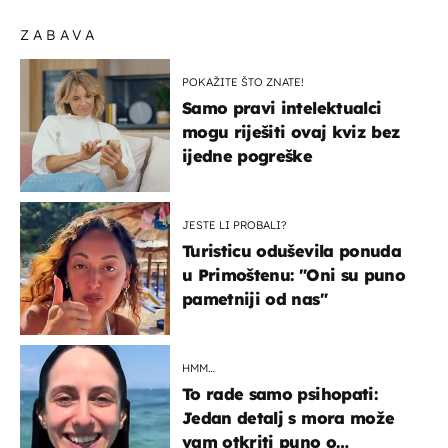
ZABAVA
POKAŽITE ŠTO ZNATE!
Samo pravi intelektualci
mogu riješiti ovaj kviz bez
ijedne pogreške
JESTE LI PROBALI?
Turisticu oduševila ponuda
u Primoštenu: "Oni su puno
pametniji od nas"
HMM…
To rade samo psihopati:
Jedan detalj s mora može
vam otkriti puno o