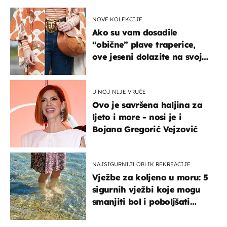
NOVE KOLEKCIJE
Ako su vam dosadile
“obične” plave traperice,
ove jeseni dolazite na svoje
- izdvajamo 15 hit modela
U NOJ NIJE VRUĆE
Ovo je savršena haljina za
ljeto i more - nosi je i
Bojana Gregorić Vejzović
NAJSIGURNIJI OBLIK REKREACIJE
Vježbe za koljeno u moru: 5
sigurnih vježbi koje mogu
smanjiti bol i poboljšati
pokretljivost