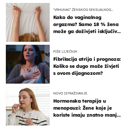
"VRHUNAC" ŽENSKOG SEKSUALNOG
ISKUSTVA
Kako do vaginalnog
orgazma? Samo 18 % žena
može ga doživjeti isključivo
na ovaj način
PIŠE LIJEČNIK
Fibrilacija atrija i prognoza:
Koliko se dugo može živjeti
s ovom dijagnozom?
NOVO ISTRAŽIVANJE
Hormonska terapija u
menopauzi: Žene koje je
koriste imaju znatno manji
rizik od ovoga