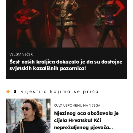
VELIKA VEČER!
Šest naših kraljica dokazalo je da su dostojne
svjetskih kazališnih pozornica!
3
vijesti o kojima se priča
ČUVA USPOMENU NA NJEGA
Njezinog oca obožavala je
cijela Hrvatska! Kći
neprežaljenog pjevača