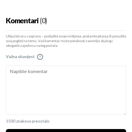
Komentari
(0)
Uključite se u raspravu – podijelite svoje mišljenje, postavite pitanja ili ponudite
svoj pogled na temu. Vaš komentar može potaknuti zanimljiv dijalog i
obogatiti zajednicu našeg portala.
Važna obavijest
!
1500 znakova preostalo