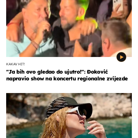
KAKAV HIT!
"Ja bih ovo gledao do ujutro!": Đoković
napravio show na koncertu regionalne zvijezde