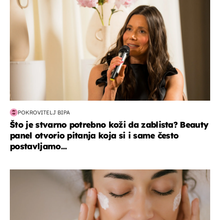
POKROVITELJ BIPA
Što je stvarno potrebno koži da zablista? Beauty
panel otvorio pitanja koja si i same često
postavljamo...
moda & ljepota