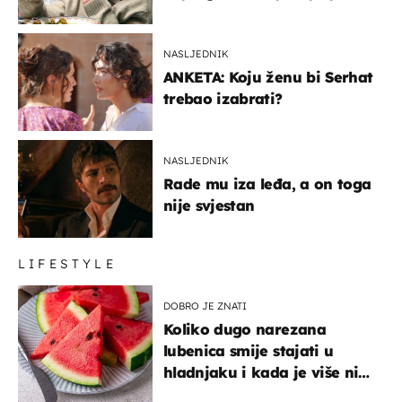
glumaca
NASLJEDNIK
ANKETA: Koju ženu bi Serhat
trebao izabrati?
NASLJEDNIK
Rade mu iza leđa, a on toga
nije svjestan
LIFESTYLE
DOBRO JE ZNATI
Koliko dugo narezana
lubenica smije stajati u
hladnjaku i kada je više nije
sigurno jesti?