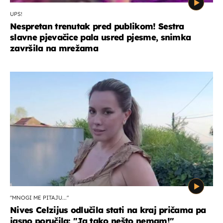
UPS!
Nespretan trenutak pred publikom! Sestra
slavne pjevačice pala usred pjesme, snimka
završila na mrežama
"MNOGI ME PITAJU..."
Nives Celzijus odlučila stati na kraj pričama pa
jasno poručila: "Ja tako nešto nemam!"