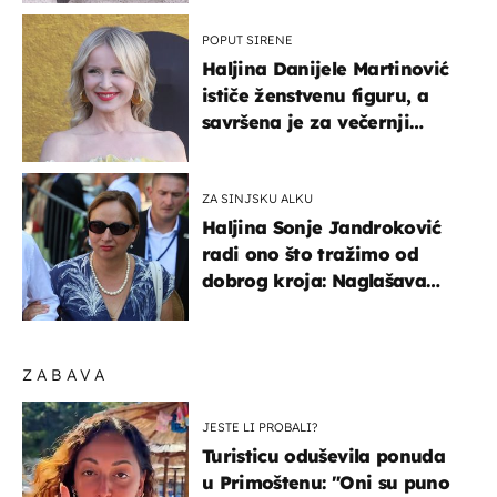
POPUT SIRENE
Haljina Danijele Martinović
ističe ženstvenu figuru, a
savršena je za večernji
izlazak na moru
ZA SINJSKU ALKU
Haljina Sonje Jandroković
radi ono što tražimo od
dobrog kroja: Naglašava
struk, a sada je i na
sniženju
ZABAVA
JESTE LI PROBALI?
Turisticu oduševila ponuda
u Primoštenu: "Oni su puno