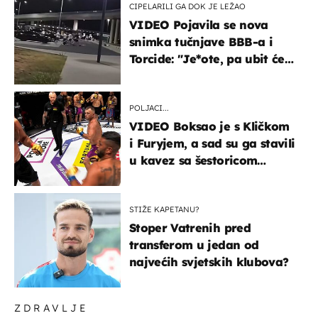
CIPELARILI GA DOK JE LEŽAO
VIDEO Pojavila se nova
snimka tučnjave BBB-a i
Torcide: "Je*ote, pa ubit će
ga!"
POLJACI...
VIDEO Boksao je s Kličkom
i Furyjem, a sad su ga stavili
u kavez sa šestoricom
Roma! Pogledajte kako je
završilo
STIŽE KAPETANU?
Stoper Vatrenih pred
transferom u jedan od
najvećih svjetskih klubova?
ZDRAVLJE