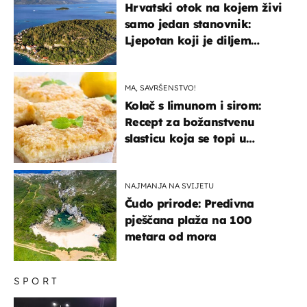
Hrvatski otok na kojem živi
samo jedan stanovnik:
Ljepotan koji je diljem
svijeta poznat po svojem
"bijelom zlatu"
MA, SAVRŠENSTVO!
Kolač s limunom i sirom:
Recept za božanstvenu
slasticu koja se topi u
ustima
NAJMANJA NA SVIJETU
Čudo prirode: Predivna
pješčana plaža na 100
metara od mora
SPORT