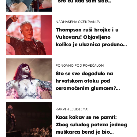
"Što ću kad sam slab..."
NADMAŠENA OČEKIVANJA
Thompson ruši brojke i u
Vukovaru! Objavljeno
koliko je ulaznica prodano
u kratkom vremenu
PONOVNO POD POVEĆALOM
Što se sve događalo na
hrvatskom otoku pod
osramoćenim glumcem?
Bizarni prizori i danas
izazivaju nevjericu
KAKVIH LJUDI IMA!
Kaos kakav se ne pamti:
Zbog suludog poteza jednog
muškarca bend je bio