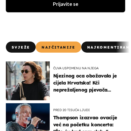
Prijavite se
SVJEŽE
NAJČITANIJE
NAJKOMENTIRAN
ČUVA USPOMENU NA NJEGA
Njezinog oca obožavala je
cijela Hrvatska! Kći
neprežaljenog pjevača
projurila špicom na dva
kotača
PRED 20 TISUĆA LJUDI
Thompson izazvao ovacije
već na početku koncerta: