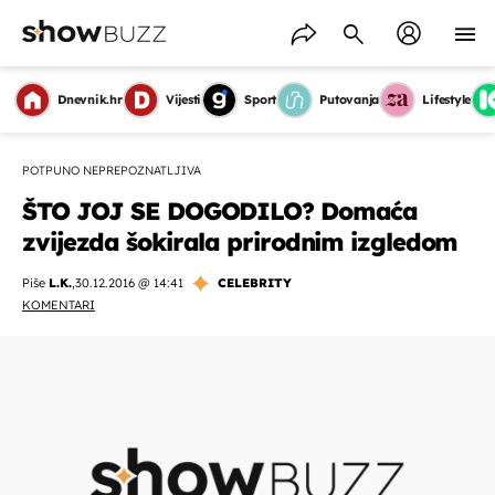
Dnevnik.hr
Vijesti
Sport
Putovanja
Lifestyle
POTPUNO NEPREPOZNATLJIVA
ŠTO JOJ SE DOGODILO? Domaća
zvijezda šokirala prirodnim izgledom
Piše
L.K.
,
30.12.2016 @ 14:41
CELEBRITY
KOMENTARI
OMOGUĆI OBAVIJESTI