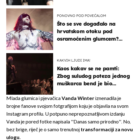
projurila špicom na dva
kotača
PONOVNO POD POVEĆALOM
Što se sve događalo na
hrvatskom otoku pod
osramoćenim glumcem?
Bizarni prizori i danas
izazivaju nevjericu
KAKVIH LJUDI IMA!
Kaos kakav se ne pamti:
Zbog suludog poteza jednog
muškarca bend je bio
prisiljen prekinuti nastup
Mlada glumica i pjevačica
Vanda Winter
iznenadila je
brojne fanove svojom fotgrafijom koju je objavila na svom
Instagram profilu. U potpuno neprepoznatljivom izdanju
Vanda je pored fotke napisala ''Danas samo prirodno''. No,
bez brige, riječ je o samo trenutnoj
transformaciji za novu
ulogu.