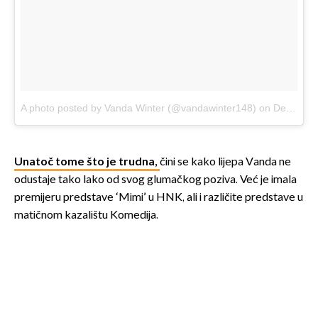
A photo posted by Vanda Winter (@vandawinter148)
on
Dec 30, 2016 at 1:17am PST
Unatoč tome što je trudna,
čini se kako lijepa Vanda ne
odustaje tako lako od svog glumačkog poziva. Već je imala
premijeru predstave ‘Mimi’ u HNK, ali i različite predstave u
matičnom kazalištu Komedija.