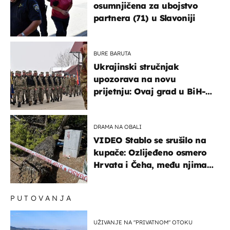
osumnjičena za ubojstvo
partnera (71) u Slavoniji
BURE BARUTA
Ukrajinski stručnjak
upozorava na novu
prijetnju: Ovaj grad u BiH-u
bi mogao biti žarište
DRAMA NA OBALI
VIDEO Stablo se srušilo na
kupače: Ozlijeđeno osmero
Hrvata i Čeha, među njima
ima i djece
PUTOVANJA
UŽIVANJE NA "PRIVATNOM" OTOKU