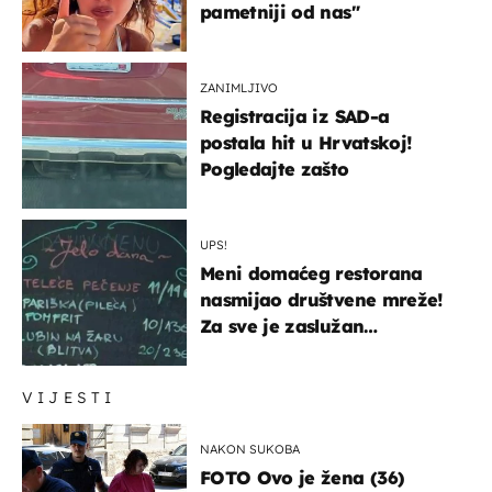
pametniji od nas"
ZANIMLJIVO
Registracija iz SAD-a
postala hit u Hrvatskoj!
Pogledajte zašto
UPS!
Meni domaćeg restorana
nasmijao društvene mreže!
Za sve je zaslužan
urnebesan naziv jela
VIJESTI
NAKON SUKOBA
FOTO Ovo je žena (36)