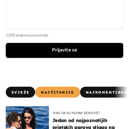
1500 znakova preostalo
Prijavite se
SVJEŽE
NAJČITANIJE
NAJKOMENTIRAN
"KAO DA SU NOVAK ĐOKOVIĆ"
Jedan od najpoznatijih
svjetskih parova stigao na