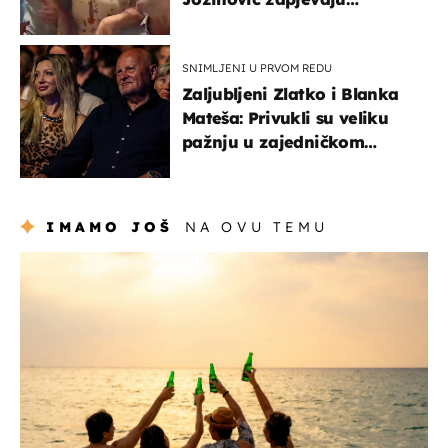
Oliverov hit!
SNIMLJENI U PRVOM REDU
Zaljubljeni Zlatko i Blanka
Mateša: Privukli su veliku
pažnju u zajedničkom
izlasku
IMAMO JOŠ
NA OVU TEMU
zanimljivosti