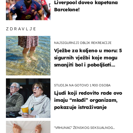
Liverpool doveo kapetana
Barcelone!
ZDRAVLJE
NAJSIGURNIJI OBLIK REKREACIJE
Vježbe za koljeno u moru: 5
sigurnih vježbi koje mogu
smanjiti bol i poboljšati
pokretljivost
STUDIJA NA GOTOVO 1.900 OSOBA
Ljudi koji redovito rade ovo
imaju “mlađi” organizam,
pokazuje istraživanje
"VRHUNAC" ŽENSKOG SEKSUALNOG
ISKUSTVA