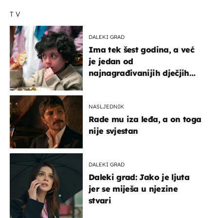
TV
DALEKI GRAD
Ima tek šest godina, a već
je jedan od
najnagrađivanijih dječjih
glumaca
NASLJEDNIK
Rade mu iza leđa, a on toga
nije svjestan
DALEKI GRAD
Daleki grad: Jako je ljuta
jer se miješa u njezine
stvari