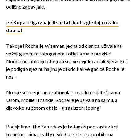
odlično zabavljale.
>> Koga briga znaju li surfati kad izgledaju ovako
dobro!
Tako je i Rochelle Wiseman, jedna od članica, uživala na
vožnji gumenim toboganom, i otkrila malo previše!
Normalno, obližnji fotografi su sve ovjekovječili: vjetar koji
je podigao njezinu haljinu je otkrio kakve gaćice Rochelle
nosi.
No nije se pretjerano zabrinula, s ostalim prijateljicama,
Unom, Mollie i Frankie, Rochelle je uživala na sajmu, a
djevojke su potom otišle – u zasluženi šoping!
Podsjetimo, The Saturdays je britanski pop sastav koji
trenutno snima reality u SAD-u, želeći se probiti i na