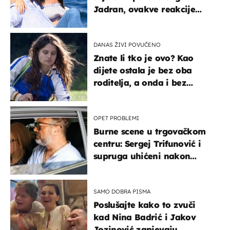
Jadran, ovakve reakcije
vjerojatno nisu očekivali
DANAS ŽIVI POVUČENO
Znate li tko je ovo? Kao
dijete ostala je bez oba
roditelja, a onda i bez
milijuna koje je trebala
naslijediti
OPET PROBLEMI
Burne scene u trgovačkom
centru: Sergej Trifunović i
supruga uhićeni nakon
svađe!
SAMO DOBRA PISMA
Poslušajte kako to zvuči
kad Nina Badrić i Jakov
Jozinović zapjevaju