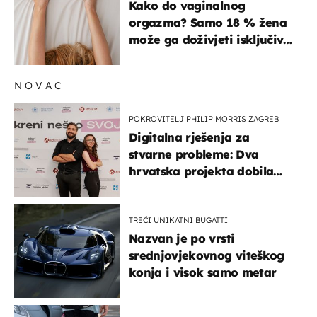
Kako do vaginalnog
orgazma? Samo 18 % žena
može ga doživjeti isključivo
na ovaj način
NOVAC
POKROVITELJ PHILIP MORRIS ZAGREB
Digitalna rješenja za
stvarne probleme: Dva
hrvatska projekta dobila
potporu za razvoj
TREĆI UNIKATNI BUGATTI
Nazvan je po vrsti
srednjovjekovnog viteškog
konja i visok samo metar