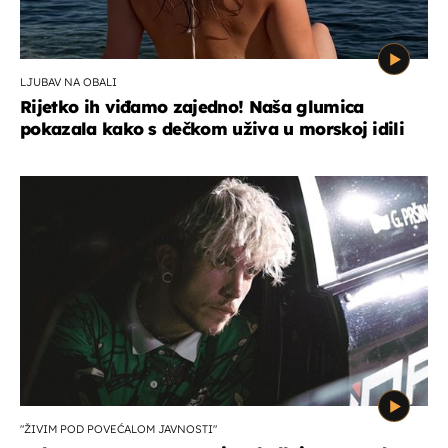
LJUBAV NA OBALI
Rijetko ih viđamo zajedno! Naša glumica
pokazala kako s dečkom uživa u morskoj idili
"ŽIVIM POD POVEĆALOM JAVNOSTI"