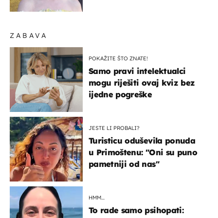
izlazak na moru
ZABAVA
POKAŽITE ŠTO ZNATE!
Samo pravi intelektualci
mogu riješiti ovaj kviz bez
ijedne pogreške
JESTE LI PROBALI?
Turisticu oduševila ponuda
u Primoštenu: "Oni su puno
pametniji od nas"
HMM…
To rade samo psihopati: