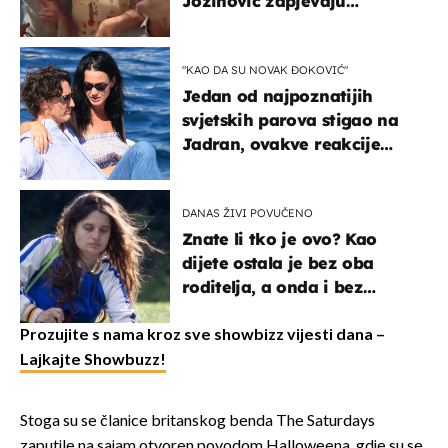
Jozinović zapjevaju
Oliverov hit!
"KAO DA SU NOVAK ĐOKOVIĆ"
Jedan od najpoznatijih
svjetskih parova stigao na
Jadran, ovakve reakcije
vjerojatno nisu očekivali
DANAS ŽIVI POVUČENO
Znate li tko je ovo? Kao
dijete ostala je bez oba
roditelja, a onda i bez
milijuna koje je trebala
naslijediti
Prozujite s nama kroz sve showbizz vijesti dana –
Lajkajte Showbuzz!
Stoga su se članice britanskog benda The Saturdays
zaputile na sajam otvoren povodom Halloweena, gdje su se