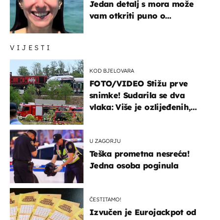
Jedan detalj s mora može
vam otkriti puno o
prijateljima
VIJESTI
KOD BJELOVARA
FOTO/VIDEO Stižu prve
snimke! Sudarila se dva
vlaka: Više je ozlijeđenih,
hitne službe na terenu
U ZAGORJU
Teška prometna nesreća!
Jedna osoba poginula
ČESTITAMO!
Izvučen je Eurojackpot od