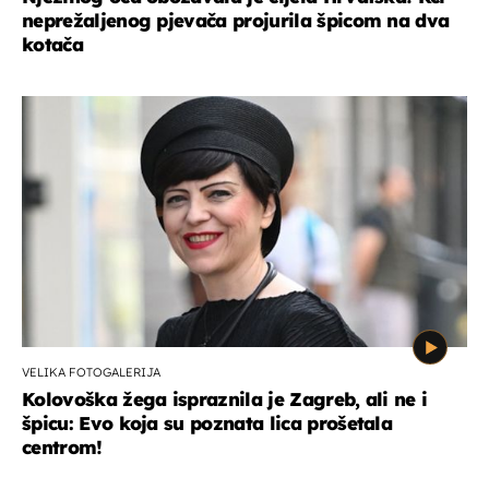
neprežaljenog pjevača projurila špicom na dva
kotača
VELIKA FOTOGALERIJA
Kolovoška žega ispraznila je Zagreb, ali ne i
špicu: Evo koja su poznata lica prošetala
centrom!