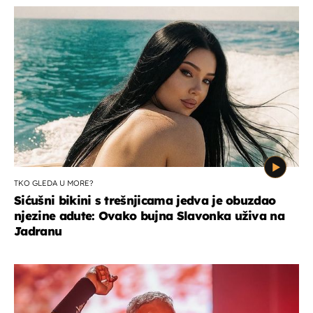
TKO GLEDA U MORE?
Sićušni bikini s trešnjicama jedva je obuzdao
njezine adute: Ovako bujna Slavonka uživa na
Jadranu