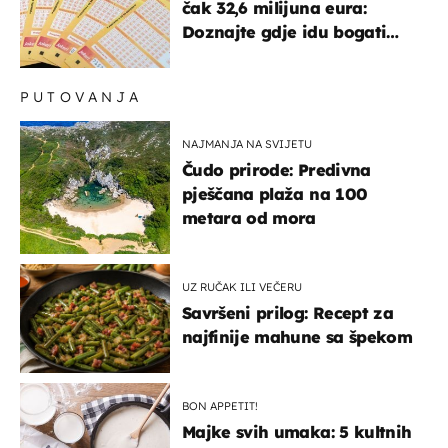
čak 32,6 milijuna eura:
Doznajte gdje idu bogati
dobitci u Hrvatskoj
PUTOVANJA
NAJMANJA NA SVIJETU
Čudo prirode: Predivna
pješčana plaža na 100
metara od mora
UZ RUČAK ILI VEČERU
Savršeni prilog: Recept za
najfinije mahune sa špekom
BON APPETIT!
Majke svih umaka: 5 kultnih