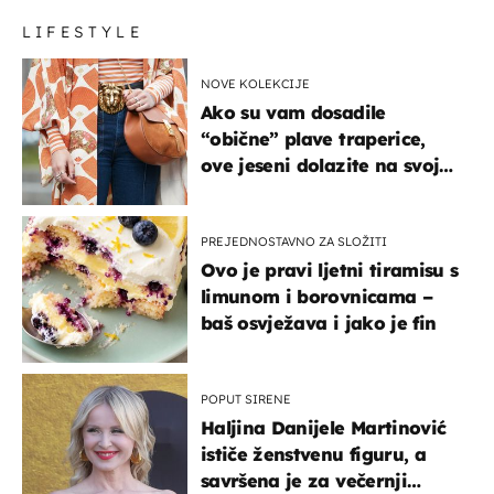
LIFESTYLE
NOVE KOLEKCIJE
Ako su vam dosadile
“obične” plave traperice,
ove jeseni dolazite na svoje
- izdvajamo 15 hit modela
PREJEDNOSTAVNO ZA SLOŽITI
Ovo je pravi ljetni tiramisu s
limunom i borovnicama –
baš osvježava i jako je fin
POPUT SIRENE
Haljina Danijele Martinović
ističe ženstvenu figuru, a
savršena je za večernji