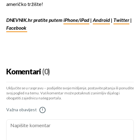
američko tržište!
DNEVNIK.hr pratite putem
iPhone/iPad
|
Android
|
Twitter
|
Facebook
Komentari
(0)
Uključite se u raspravu – podijelite svoje mišljenje, postavite pitanja ili ponudite
svoj pogled na temu. Vaš komentar može potaknuti zanimljiv dijalog i
obogatiti zajednicu našeg portala.
Važna obavijest
!