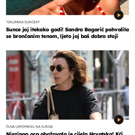
"OKUPANA SUNCEM"
Sunce joj itekako godi! Sandra Bagarić pohvalila
se brončanim tenom, ljeto joj baš dobro stoji
ČUVA USPOMENU NA NJEGA
Njezinog oca obožavala je cijela Hrvatska! Kći