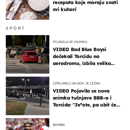
recepata koje moraju znati
svi kuhari
SPORT
POJAVILA SE SNIMKA
VIDEO Bad Blue Boysi
dočekali Torcidu na
aerodromu, izbila velika
masovna tučnjava
CIPELARILI GA DOK JE LEŽAO
VIDEO Pojavila se nova
snimka tučnjave BBB-a i
Torcide: "Je*ote, pa ubit će
ga!"
BOMBA!