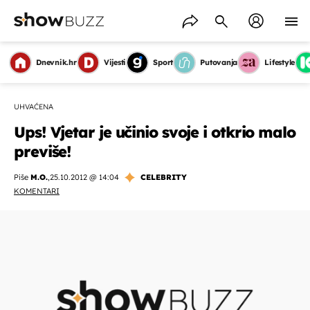
Dnevnik.hr
Vijesti
Sport
Putovanja
Lifestyle
UHVAĆENA
Ups! Vjetar je učinio svoje i otkrio malo
previše!
Piše
M.O.
,
25.10.2012 @ 14:04
CELEBRITY
KOMENTARI
OMOGUĆI OBAVIJESTI