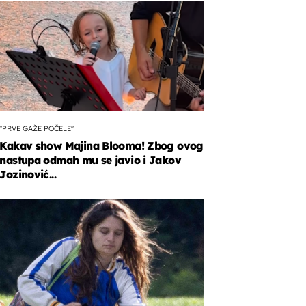
"PRVE GAŽE POČELE"
Kakav show Majina Blooma! Zbog ovog
nastupa odmah mu se javio i Jakov
Jozinović...