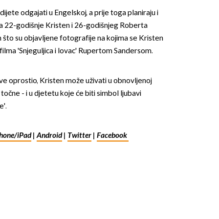
jete odgajati u Engelskoj, a prije toga planiraju i
a 22-godišnje Kristen i 26-godišnjeg Roberta
 što su objavljene fotografije na kojima se Kristen
 filma 'Snjeguljica i lovac' Rupertom Sandersom.
ve oprostio, Kristen može uživati u obnovljenoj
OMOGUĆI OBAVIJESTI
točne - i u djetetu koje će biti simbol ljubavi
e'.
hone/iPad
|
Android
|
Twitter
|
Facebook