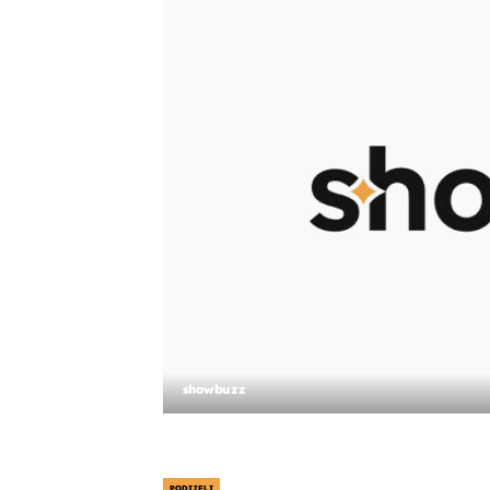
showbuzz
PODIJELI