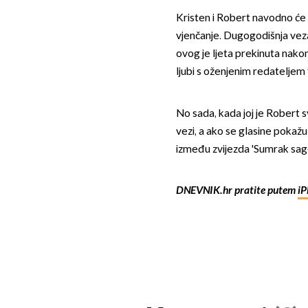
Kristen i Robert navodno će di
vjenčanje. Dugogodišnja vez
ovog je ljeta prekinuta nakon
ljubi s oženjenim redateljem
No sada, kada joj je Robert s
vezi, a ako se glasine pokažu 
između zvijezda 'Sumrak sag
DNEVNIK.hr pratite putem
iP