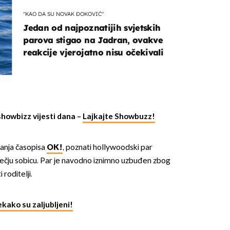
"KAO DA SU NOVAK ĐOKOVIĆ"
Jedan od najpoznatijih svjetskih
parova stigao na Jadran, ovakve
reakcije vjerojatno nisu očekivali
showbizz vijesti dana –
Lajkajte Showbuzz!
anja časopisa
OK!
, poznati hollywoodski par
ječju sobicu. Par je navodno iznimno uzbuđen zbog
 roditelji.
kako su zaljubljeni!