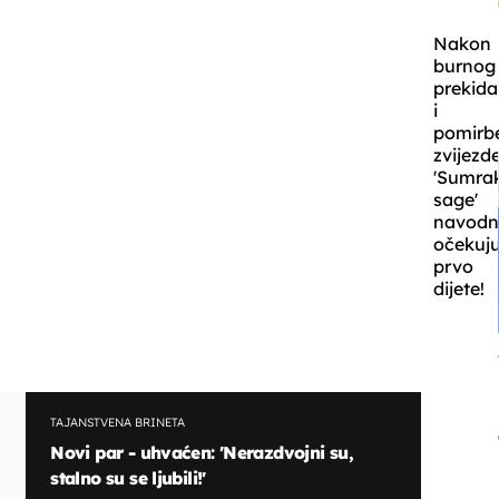
Nakon
burnog
prekida
i
pomirb
zvijezd
'Sumra
sage'
navod
očekuj
prvo
dijete!
TAJANSTVENA BRINETA
Novi par - uhvaćen: 'Nerazdvojni su,
stalno su se ljubili!'