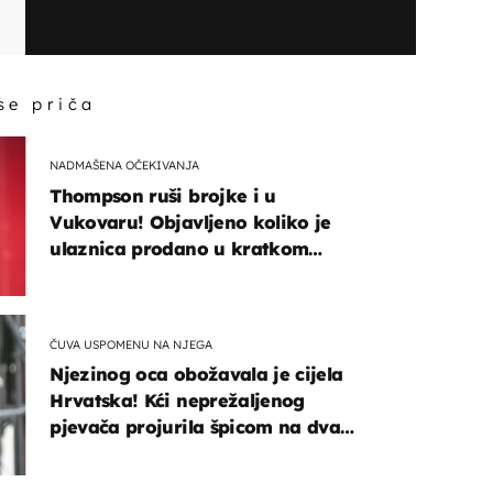
 se priča
NADMAŠENA OČEKIVANJA
Thompson ruši brojke i u
Vukovaru! Objavljeno koliko je
ulaznica prodano u kratkom
vremenu
ČUVA USPOMENU NA NJEGA
Njezinog oca obožavala je cijela
Hrvatska! Kći neprežaljenog
pjevača projurila špicom na dva
kotača