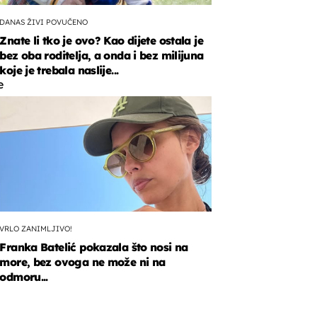
DANAS ŽIVI POVUČENO
Znate li tko je ovo? Kao dijete ostala je
bez oba roditelja, a onda i bez milijuna
koje je trebala naslije...
e
e
k
no
u
VRLO ZANIMLJIVO!
Franka Batelić pokazala što nosi na
more, bez ovoga ne može ni na
odmoru...