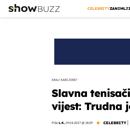
CELEBRITY
ZANIMLJ
KRAJ KARIJERE?
Slavna tenisači
vijest: Trudna j
CELEBRITY
Piše
L.K.
,
19.04.2017 @ 18:29