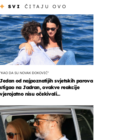
SVI
ČITAJU OVO
"KAO DA SU NOVAK ĐOKOVIĆ"
Jedan od najpoznatijih svjetskih parova
stigao na Jadran, ovakve reakcije
vjerojatno nisu očekivali...