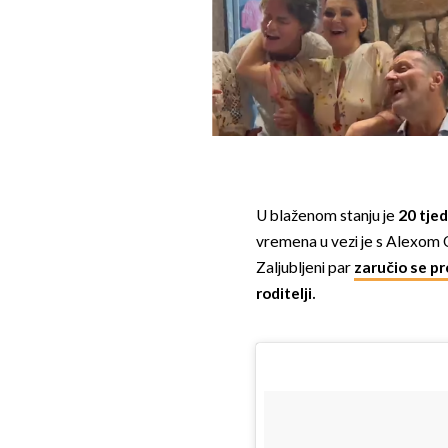
U blaženom stanju je
20 tje
vremena u vezi je s Alexom
Zaljubljeni par
zaručio se pr
roditelji.