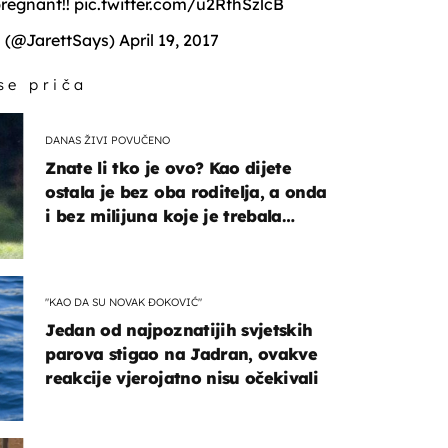
pregnant!!
pic.twitter.com/u2RfhSzlcB
n (@JarettSays)
April 19, 2017
 se priča
DANAS ŽIVI POVUČENO
Znate li tko je ovo? Kao dijete
ostala je bez oba roditelja, a onda
i bez milijuna koje je trebala
naslijediti
"KAO DA SU NOVAK ĐOKOVIĆ"
Jedan od najpoznatijih svjetskih
parova stigao na Jadran, ovakve
reakcije vjerojatno nisu očekivali