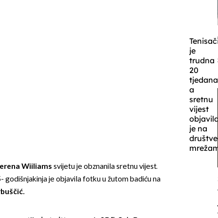
Tenisač
je
trudna
20
tjedana
a
sretnu
vijest
objavil
je na
društv
mrežam
erena Wiiliams
svijetu je obznanila sretnu vijest.
 godišnjakinja je objavila fotku u žutom badiću na
rbuščić.