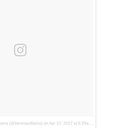
OMOGUĆI OBAVIJESTI
liams (@serenawilliams)
on
Apr 17, 2017 at 6:29am PDT