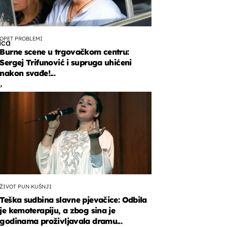
OPET PROBLEMI
ica
Burne scene u trgovačkom centru:
Sergej Trifunović i supruga uhićeni
nakon svađe!...
,
a
enim
a.
ŽIVOT PUN KUŠNJI
Teška sudbina slavne pjevačice: Odbila
je kemoterapiju, a zbog sina je
godinama proživljavala dramu...