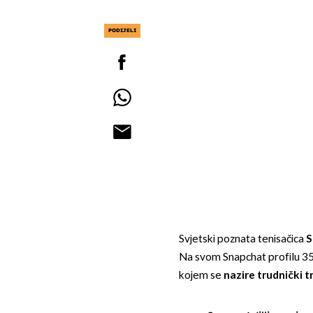
PODIJELI
Svjetski poznata tenisačica
S
Na svom Snapchat profilu 35-
kojem se
nazire trudnički t