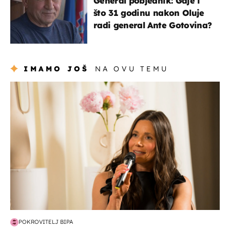
General pobjednik: Gdje i
što 31 godinu nakon Oluje
radi general Ante Gotovina?
IMAMO JOŠ
NA OVU TEMU
moda & ljepota
POKROVITELJ BIPA