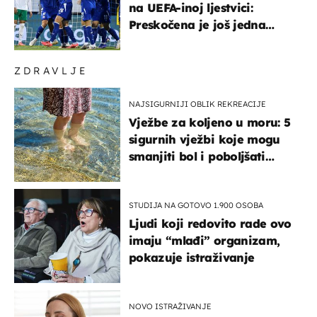
na UEFA-inoj ljestvici:
Preskočena je još jedna
država
ZDRAVLJE
NAJSIGURNIJI OBLIK REKREACIJE
Vježbe za koljeno u moru: 5
sigurnih vježbi koje mogu
smanjiti bol i poboljšati
pokretljivost
STUDIJA NA GOTOVO 1.900 OSOBA
Ljudi koji redovito rade ovo
imaju “mlađi” organizam,
pokazuje istraživanje
NOVO ISTRAŽIVANJE