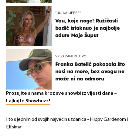
"UUUUUUFFFF"
Vau, koje noge! Ružičasti
badić istaknuo je najbolje
adute Maje Šuput
VRLO ZANIMLJIVO!
Franka Batelić pokazala što
nosi na more, bez ovoga ne
može ni na odmoru
Prozujite s nama kroz sve showbizz vijesti dana –
Lajkajte Showbuzz!
I to s jednim od svojih najvećih uzdanica - Hippy Gardenom i
Elfsima!