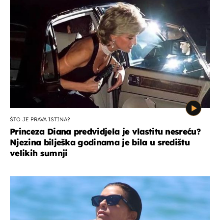
ŠTO JE PRAVA ISTINA?
Princeza Diana predvidjela je vlastitu nesreću?
Njezina bilješka godinama je bila u središtu
velikih sumnji