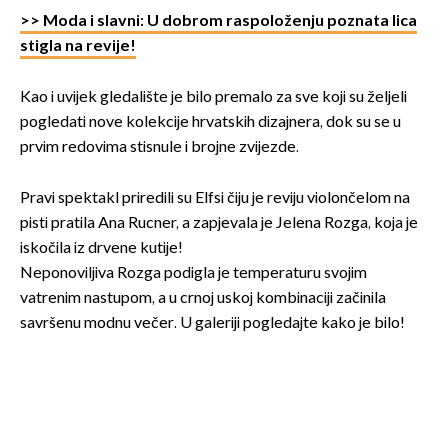
>> Moda i slavni: U dobrom raspoloženju poznata lica
stigla na revije!
Kao i uvijek gledalište je bilo premalo za sve koji su željeli
pogledati nove kolekcije hrvatskih dizajnera, dok su se u
prvim redovima stisnule i brojne zvijezde.
Pravi spektakl priredili su Elfsi čiju je reviju violončelom na
pisti pratila Ana Rucner, a zapjevala je Jelena Rozga, koja je
iskočila iz drvene kutije!
Neponoviljiva Rozga podigla je temperaturu svojim
vatrenim nastupom, a u crnoj uskoj kombinaciji začinila
savršenu modnu večer. U galeriji pogledajte kako je bilo!