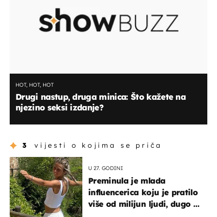
HOT, HOT, HOT
Drugi nastup, druga minica: Što kažete na
njezino seksi izdanje?
3
vijesti o kojima se priča
U 27. GODINI
Preminula je mlada
influencerica koju je pratilo
više od milijun ljudi, dugo se
borila s opakom bolešću