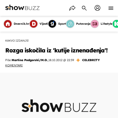
Dnevnik.hr
Vijesti
Sport
Putovanja
Lifestyle
KAKVO IZDANJE!
Rozga iskočila iz 'kutije iznenađenja'!
Piše
Martina Podgorski/M.O.
,
18.10.2012 @ 22:59
CELEBRITY
KOMENTARI
OMOGUĆI OBAVIJESTI