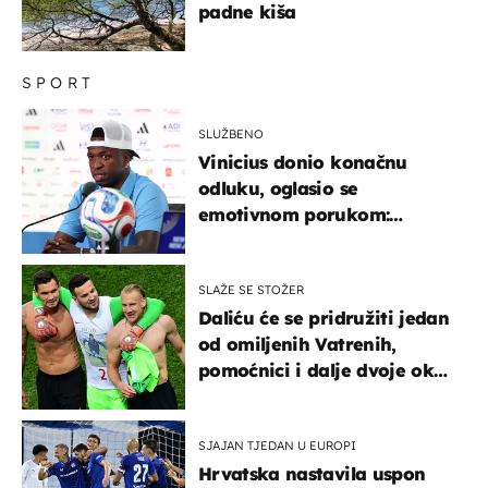
padne kiša
SPORT
SLUŽBENO
Vinicius donio konačnu
odluku, oglasio se
emotivnom porukom:
"Hvala vam svima"
SLAŽE SE STOŽER
Daliću će se pridružiti jedan
od omiljenih Vatrenih,
pomoćnici i dalje dvoje oko
ponude
SJAJAN TJEDAN U EUROPI
Hrvatska nastavila uspon