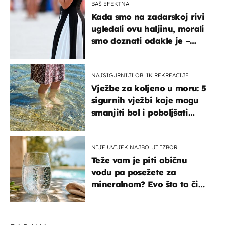
BAŠ EFEKTNA
Kada smo na zadarskoj rivi
ugledali ovu haljinu, morali
smo doznati odakle je –
košta samo 18 eura
NAJSIGURNIJI OBLIK REKREACIJE
Vježbe za koljeno u moru: 5
sigurnih vježbi koje mogu
smanjiti bol i poboljšati
pokretljivost
NIJE UVIJEK NAJBOLJI IZBOR
Teže vam je piti običnu
vodu pa posežete za
mineralnom? Evo što to čini
organizmu