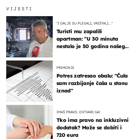
VIJESTI
"I DALJE SU PLESALI, VRIŠTALI..."
Turisti mu zapalili
apartman: "U 30 minuta
nestalo je 50 godina našeg
života, supruga i ja ne
možemo oka sklopiti"
PRIMORJE
Potres zatresao obalu: "Čula
sam razbijanje čaša u stanu
iznad"
IMAŠ PRAVO, OSTVARI GA!
Tko ima pravo na inkluzivni
dodatak? Može se dobiti i
720 eura