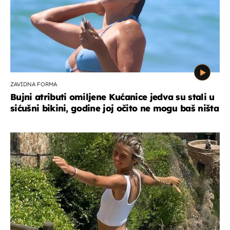
ZAVIDNA FORMA
Bujni atributi omiljene Kućanice jedva su stali u
sićušni bikini, godine joj očito ne mogu baš ništa