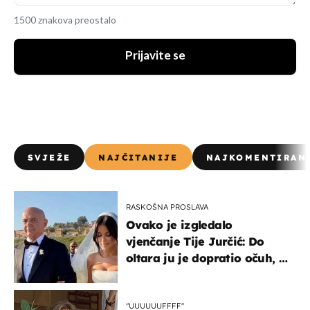
1500 znakova preostalo
Prijavite se
SVJEŽE
NAJČITANIJE
NAJKOMENTIRAN
RASKOŠNA PROSLAVA
Ovako je izgledalo
vjenčanje Tije Jurčić: Do
oltara ju je dopratio očuh, a
slavilo se uz Olivera i Rozgu
"UUUUUUFFFF"