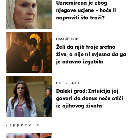
Uznemirena je zbog
njegove ucjene - hoće li
napraviti što traži?
NASLJEDNIK
Želi da njih troje sretno
žive, a nije ni svjesna da ga
je odavno izgubila
DALEKI GRAD
Daleki grad: Intuicija joj
govori da danas neće otići
iz njihovog života
LIFESTYLE