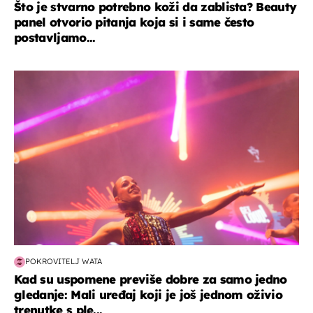
Što je stvarno potrebno koži da zablista? Beauty
panel otvorio pitanja koja si i same često
postavljamo...
kultura & zabava
POKROVITELJ WATA
Kad su uspomene previše dobre za samo jedno
gledanje: Mali uređaj koji je još jednom oživio
trenutke s ple...