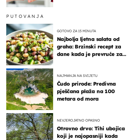
PUTOVANJA
GOTOVO ZA 15 MINUTA
Najbolja ljetna salata od
graha: Brzinski recept za
dane kada je prevruće za
kuhanje
NAJMANJA NA SVIJETU
Čudo prirode: Predivna
pješčana plaža na 100
metara od mora
NEVJEROJATNO OPASNO
Otrovno drvo: Tihi ubojica
koji je najopasniji kada