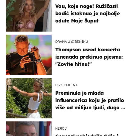
Vau, koje noge! Ružičasti
badić istaknuo je najbolje
adute Maje Šuput
DRAMA U ŠIBENIKU
Thompson usred koncerta
iznenada prekinuo pjesmu:
"Zovite hitnu!"
U 27. GODINI
Preminula je mlada
influencerica koju je pratilo
više od milijun ljudi, dugo se
borila s opakom bolešću
HEROJ