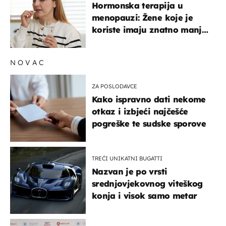
Hormonska terapija u
menopauzi: Žene koje je
koriste imaju znatno manji
rizik od ovoga
NOVAC
ZA POSLODAVCE
Kako ispravno dati nekome
otkaz i izbjeći najčešće
pogreške te sudske sporove
TREĆI UNIKATNI BUGATTI
Nazvan je po vrsti
srednjovjekovnog viteškog
konja i visok samo metar