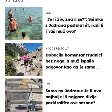
ZABAVA
LOL
"Je li živ, zna li se?": Snimka
s Jadrana postala hit, radi li
i vaš muž ovo?
KAO IZ PIŠTOLJA
Dobacila komentar trudnici
bez noge, a muž ispalio
odgovor kao da je samo
čekao…
LOL
Samo na Jadranu: Je li ovo
najbolje ili najgore divlje
parkiralište ove sezone?