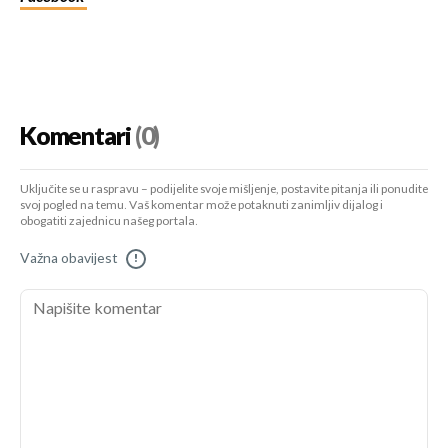
Komentari
(0)
Uključite se u raspravu – podijelite svoje mišljenje, postavite pitanja ili ponudite
svoj pogled na temu. Vaš komentar može potaknuti zanimljiv dijalog i
obogatiti zajednicu našeg portala.
Važna obavijest
!