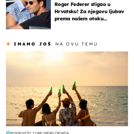
Roger Federer stigao u
Hrvatsku! Za njegovu ljubav
prema našem otoku
zaslužan je jedan poznati
Hrvat
IMAMO JOŠ
NA OVU TEMU
zanimljivosti
POKROVITELJ CARLSBERG CROATIA