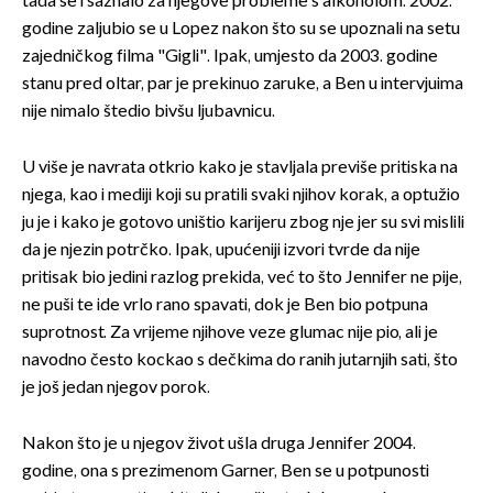
tada se i saznalo za njegove probleme s alkoholom. 2002.
godine zaljubio se u Lopez nakon što su se upoznali na setu
zajedničkog filma "Gigli". Ipak, umjesto da 2003. godine
stanu pred oltar, par je prekinuo zaruke, a Ben u intervjuima
nije nimalo štedio bivšu ljubavnicu.
U više je navrata otkrio kako je stavljala previše pritiska na
njega, kao i mediji koji su pratili svaki njihov korak, a optužio
ju je i kako je gotovo uništio karijeru zbog nje jer su svi mislili
da je njezin potrčko. Ipak, upućeniji izvori tvrde da nije
pritisak bio jedini razlog prekida, već to što Jennifer ne pije,
ne puši te ide vrlo rano spavati, dok je Ben bio potpuna
suprotnost. Za vrijeme njihove veze glumac nije pio, ali je
navodno često kockao s dečkima do ranih jutarnjih sati, što
je još jedan njegov porok.
Nakon što je u njegov život ušla druga Jennifer 2004.
godine, ona s prezimenom Garner, Ben se u potpunosti