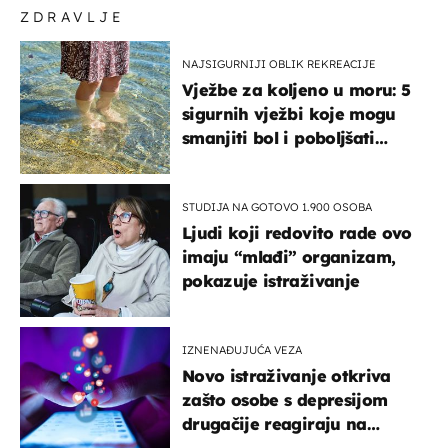
ZDRAVLJE
NAJSIGURNIJI OBLIK REKREACIJE
Vježbe za koljeno u moru: 5
sigurnih vježbi koje mogu
smanjiti bol i poboljšati
pokretljivost
STUDIJA NA GOTOVO 1.900 OSOBA
Ljudi koji redovito rade ovo
imaju “mlađi” organizam,
pokazuje istraživanje
IZNENAĐUJUĆA VEZA
Novo istraživanje otkriva
zašto osobe s depresijom
drugačije reagiraju na
lajkove