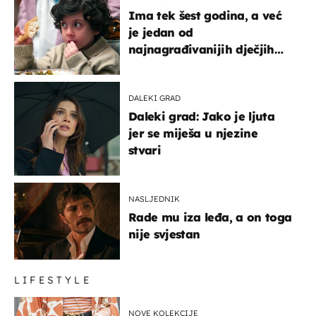
Ima tek šest godina, a već
je jedan od
najnagrađivanijih dječjih
glumaca
DALEKI GRAD
Daleki grad: Jako je ljuta
jer se miješa u njezine
stvari
NASLJEDNIK
Rade mu iza leđa, a on toga
nije svjestan
LIFESTYLE
NOVE KOLEKCIJE