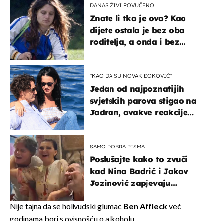
DANAS ŽIVI POVUČENO
Znate li tko je ovo? Kao
dijete ostala je bez oba
roditelja, a onda i bez
milijuna koje je trebala
naslijediti
"KAO DA SU NOVAK ĐOKOVIĆ"
Jedan od najpoznatijih
svjetskih parova stigao na
Jadran, ovakve reakcije
vjerojatno nisu očekivali
SAMO DOBRA PISMA
Poslušajte kako to zvuči
kad Nina Badrić i Jakov
Jozinović zapjevaju
Oliverov hit!
Nije tajna da se holivudski glumac
Ben Affleck
već
godinama bori s ovisnošću o alkoholu.