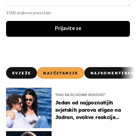
1500 znakova preostalo
Prijavite se
SVJEŽE
NAJČITANIJE
NAJKOMENTIRAN
"KAO DA SU NOVAK ĐOKOVIĆ"
Jedan od najpoznatijih
svjetskih parova stigao na
Jadran, ovakve reakcije
vjerojatno nisu očekivali