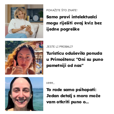
POKAŽITE ŠTO ZNATE!
Samo pravi intelektualci
mogu riješiti ovaj kviz bez
ijedne pogreške
JESTE LI PROBALI?
Turisticu oduševila ponuda
u Primoštenu: "Oni su puno
pametniji od nas"
HMM…
To rade samo psihopati:
Jedan detalj s mora može
vam otkriti puno o
prijateljima