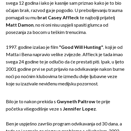
svega 12 godina i iako je kasnije sam priznao kako je to bio
očajan brak, razvod ga je pogodio. U prebolijevanju trauma
pomagali su mu
brat Casey Affleck
te najbolji prijatelj
Matt Damon
, no ni oni nisu uspjeli spasiti glumca od
posezanja za bocom u teškim trenucima.
1997. godine izašao je film
"Good Will Hunting"
, koji je od
Matta i Bena napravio velike zvijezde. Affleck je tada imao
svega 24 godine te je odlučio da će prestati piti. Ipak, u ljeto
2001. godine prvi se put prijavio na odvikavanje nakon burne
noći po noćnim klubovima te između dvije ljubavne veze
koje su izazivale neviđenu medijsku pozornost.
Bilo je to nakon prekida s
Gwyneth Paltrow
te prije
početka višegodišnje veze s
Jennifer Lopez
.
Ben je uspješno završio program odvikavanja od 30 dana, a