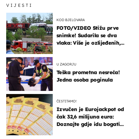
VIJESTI
KOD BJELOVARA
FOTO/VIDEO Stižu prve
snimke! Sudarila se dva
vlaka: Više je ozlijeđenih,
hitne službe na terenu
U ZAGORJU
Teška prometna nesreća!
Jedna osoba poginula
ČESTITAMO!
Izvučen je Eurojackpot od
čak 32,6 milijuna eura:
Doznajte gdje idu bogati
dobitci u Hrvatskoj