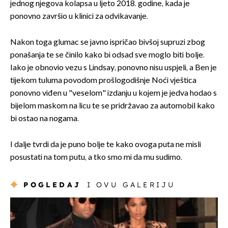
jednog njegova kolapsa u ljeto 2018. godine, kada je
ponovno završio u klinici za odvikavanje.
Nakon toga glumac se javno ispričao bivšoj supruzi zbog
ponašanja te se činilo kako bi odsad sve moglo biti bolje.
Iako je obnovio vezu s Lindsay, ponovno nisu uspjeli, a Ben je
tijekom tuluma povodom prošlogodišnje Noći vještica
ponovno viđen u "veselom" izdanju u kojem je jedva hodao s
bijelom maskom na licu te se pridržavao za automobil kako
bi ostao na nogama.
I dalje tvrdi da je puno bolje te kako ovoga puta ne misli
posustati na tom putu, a tko smo mi da mu sudimo.
POGLEDAJ
I OVU GALERIJU