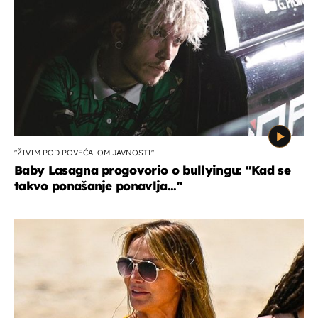
"ŽIVIM POD POVEĆALOM JAVNOSTI"
Baby Lasagna progovorio o bullyingu: "Kad se
takvo ponašanje ponavlja..."