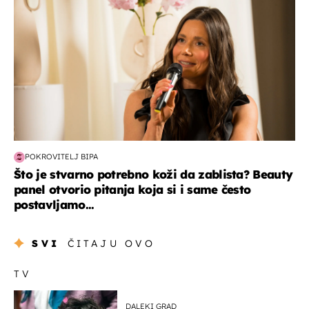
POKROVITELJ BIPA
Što je stvarno potrebno koži da zablista? Beauty
panel otvorio pitanja koja si i same često
postavljamo...
SVI
ČITAJU OVO
TV
DALEKI GRAD