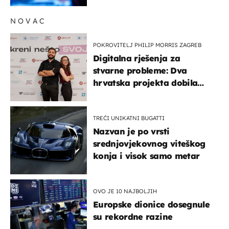
NOVAC
POKROVITELJ PHILIP MORRIS ZAGREB
Digitalna rješenja za
stvarne probleme: Dva
hrvatska projekta dobila
potporu za razvoj
TREĆI UNIKATNI BUGATTI
Nazvan je po vrsti
srednjovjekovnog viteškog
konja i visok samo metar
OVO JE 10 NAJBOLJIH
Europske dionice dosegnule
su rekordne razine