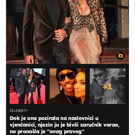
+
1
CELEBRITY
Dok je ona pozirala na naslovnici u
vjenčanici, njezin ju je bivši zaručnik varao,
no pronašla je "onog pravog"