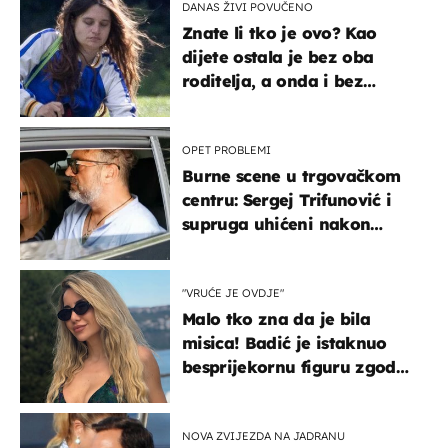
DANAS ŽIVI POVUČENO
Znate li tko je ovo? Kao
dijete ostala je bez oba
roditelja, a onda i bez
milijuna koje je trebala
naslijediti
OPET PROBLEMI
Burne scene u trgovačkom
centru: Sergej Trifunović i
supruga uhićeni nakon
svađe!
"VRUĆE JE OVDJE"
Malo tko zna da je bila
misica! Badić je istaknuo
besprijekornu figuru zgodne
voditeljice
NOVA ZVIJEZDA NA JADRANU