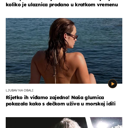
koliko je ulaznica prodano u kratkom vremenu
LJUBAV NA OBALI
Rijetko ih viđamo zajedno! Naša glumica
pokazala kako s dečkom uživa u morskoj idili