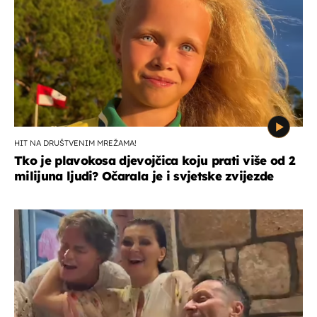
HIT NA DRUŠTVENIM MREŽAMA!
Tko je plavokosa djevojčica koju prati više od 2
milijuna ljudi? Očarala je i svjetske zvijezde