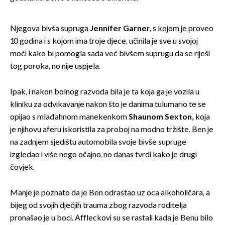
Njegova bivša supruga
Jennifer Garner,
s kojom je proveo
10 godina i s kojom ima troje djece, učinila je sve u svojoj
moći kako bi pomogla sada već bivšem suprugu da se riješi
tog poroka, no nije uspjela.
Ipak, i nakon bolnog razvoda bila je ta koja ga je vozila u
kliniku za odvikavanje nakon što je danima tulumario te se
opijao s mlađahnom manekenkom
Shaunom Sexton,
koja
je njihovu aferu iskoristila za proboj na modno tržište. Ben je
na zadnjem sjedištu automobila svoje bivše supruge
izgledao i više nego očajno, no danas tvrdi kako je drugi
čovjek.
Manje je poznato da je Ben odrastao uz oca alkoholičara, a
bijeg od svojih dječjih trauma zbog razvoda roditelja
pronašao je u boci. Affleckovi su se rastali kada je Benu bilo