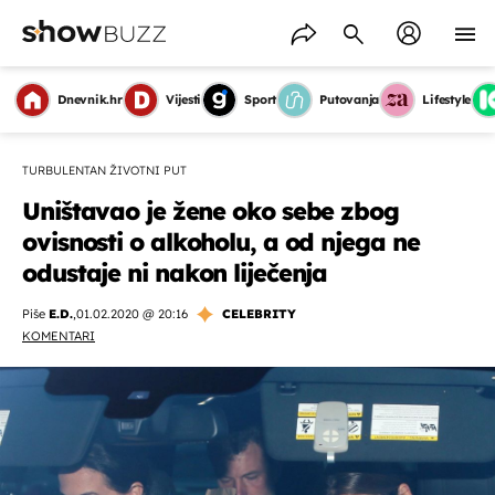
Dnevnik.hr
Vijesti
Sport
Putovanja
Lifestyle
TURBULENTAN ŽIVOTNI PUT
Uništavao je žene oko sebe zbog
ovisnosti o alkoholu, a od njega ne
odustaje ni nakon liječenja
Piše
E.D.
,
01.02.2020 @ 20:16
CELEBRITY
KOMENTARI
OMOGUĆI OBAVIJESTI