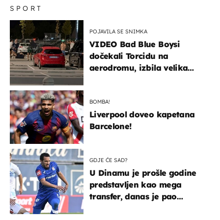
SPORT
POJAVILA SE SNIMKA
VIDEO Bad Blue Boysi
dočekali Torcidu na
aerodromu, izbila velika
masovna tučnjava
BOMBA!
Liverpool doveo kapetana
Barcelone!
GDJE ĆE SAD?
U Dinamu je prošle godine
predstavljen kao mega
transfer, danas je pao
najniže u karijeri