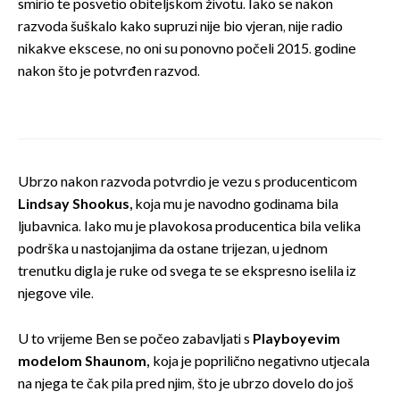
smirio te posvetio obiteljskom životu. Iako se nakon
razvoda šuškalo kako supruzi nije bio vjeran, nije radio
nikakve ekscese, no oni su ponovno počeli 2015. godine
nakon što je potvrđen razvod.
Ubrzo nakon razvoda potvrdio je vezu s producenticom
Lindsay Shookus,
koja mu je navodno godinama bila
ljubavnica. Iako mu je plavokosa producentica bila velika
podrška u nastojanjima da ostane trijezan, u jednom
trenutku digla je ruke od svega te se ekspresno iselila iz
njegove vile.
U to vrijeme Ben se počeo zabavljati s
Playboyevim
modelom Shaunom,
koja je poprilično negativno utjecala
na njega te čak pila pred njim, što je ubrzo dovelo do još