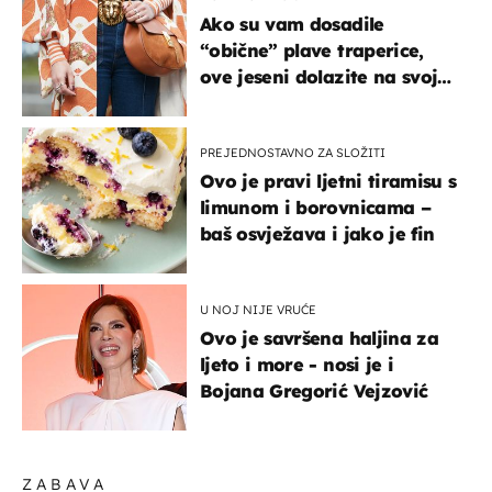
Ako su vam dosadile
“obične” plave traperice,
ove jeseni dolazite na svoje
- izdvajamo 15 hit modela
PREJEDNOSTAVNO ZA SLOŽITI
Ovo je pravi ljetni tiramisu s
limunom i borovnicama –
baš osvježava i jako je fin
U NOJ NIJE VRUĆE
Ovo je savršena haljina za
ljeto i more - nosi je i
Bojana Gregorić Vejzović
ZABAVA