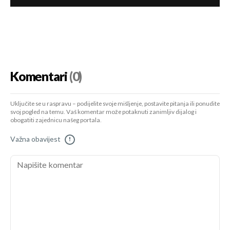
Komentari
(0)
Uključite se u raspravu – podijelite svoje mišljenje, postavite pitanja ili ponudite
svoj pogled na temu. Vaš komentar može potaknuti zanimljiv dijalog i
obogatiti zajednicu našeg portala.
Važna obavijest
!