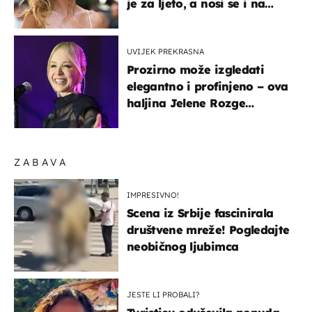
je za ljeto, a nosi se i na
zagrebačkoj špici
UVIJEK PREKRASNA
Prozirno može izgledati
elegantno i profinjeno – ova
haljina Jelene Rozge
najbolji je dokaz
ZABAVA
IMPRESIVNO!
Scena iz Srbije fascinirala
društvene mreže! Pogledajte
neobičnog ljubimca
JESTE LI PROBALI?