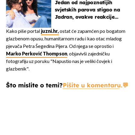
Jedan od najpoznatijih
svjetskih parova stigao na
Jadran, ovakve reakcije
vjerojatno nisu očekivali
Kako piše portal
juzni.hr,
ostat će zapamćen po bogatom
glazbenom opusu, humanitarnom radu i kao otac mladog
pjevača Petra Šegedina Pijera. Od njega se oprostio i
Marko Perković Thompson
, objavivši zajedničku
fotografiju uz poruku "Napustio nas je veliki čovjek i
glazbenik".
Što mislite o temi?
Pišite u komentaru.