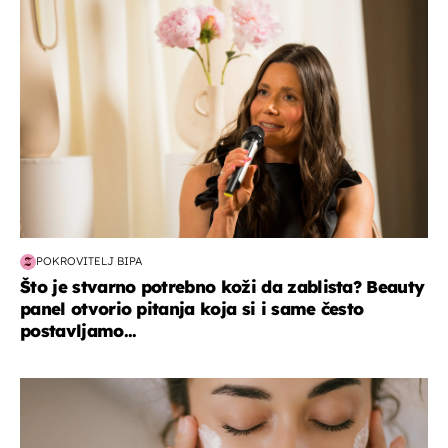
POKROVITELJ BIPA
Što je stvarno potrebno koži da zablista? Beauty
panel otvorio pitanja koja si i same često
postavljamo...
moda & ljepota