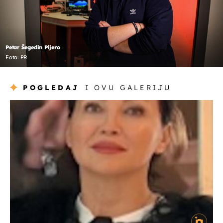
Petar Šegedin Pijero
Foto: PR
POGLEDAJ
I OVU GALERIJU