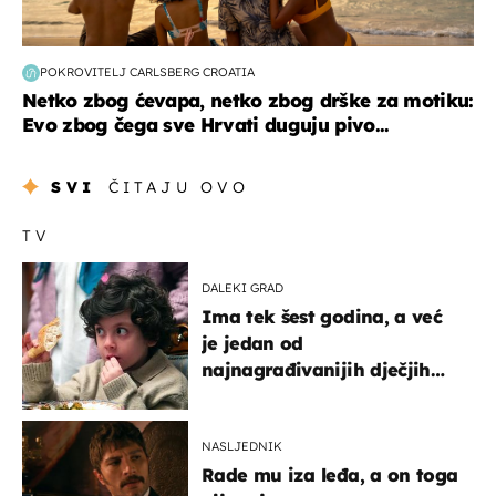
POKROVITELJ CARLSBERG CROATIA
Netko zbog ćevapa, netko zbog drške za motiku:
Evo zbog čega sve Hrvati duguju pivo...
SVI
ČITAJU OVO
TV
DALEKI GRAD
Ima tek šest godina, a već
je jedan od
najnagrađivanijih dječjih
glumaca
NASLJEDNIK
Rade mu iza leđa, a on toga