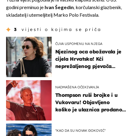
Tužna vijest pogodila je hrvatsku klapsku scenu. U 63.
godini preminuo je
Ivan Šegedin
, korčulanski glazbenik,
skladatelj i utemeljitelj Marko Polo Festivala.
3
vijesti o kojima se priča
ČUVA USPOMENU NA NJEGA
Njezinog oca obožavala je
cijela Hrvatska! Kći
neprežaljenog pjevača
projurila špicom na dva
kotača
NADMAŠENA OČEKIVANJA
Thompson ruši brojke i u
Vukovaru! Objavljeno
koliko je ulaznica prodano
u kratkom vremenu
"KAO DA SU NOVAK ĐOKOVIĆ"