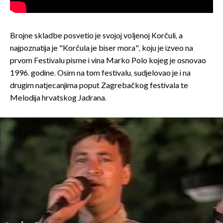
Brojne skladbe posvetio je svojoj voljenoj Korčuli, a
najpoznatija je "Korčula je biser mora", koju je izveo na
prvom Festivalu pisme i vina Marko Polo kojeg je osnovao
1996. godine. Osim na tom festivalu, sudjelovao je i na
drugim natjecanjima poput Zagrebačkog festivala te
Melodija hrvatskog Jadrana.