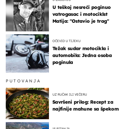
U teškoj nesreći poginuo
vatrogasac i motociklst
Matija: "Ostavio je trag"
OČEVID U TIJEKU
Težak sudar motocikla i
automobila: Jedna osoba
poginula
PUTOVANJA
UZ RUČAK ILI VEČERU
Savršeni prilog: Recept za
najfinije mahune sa špekom
15 PITANJA