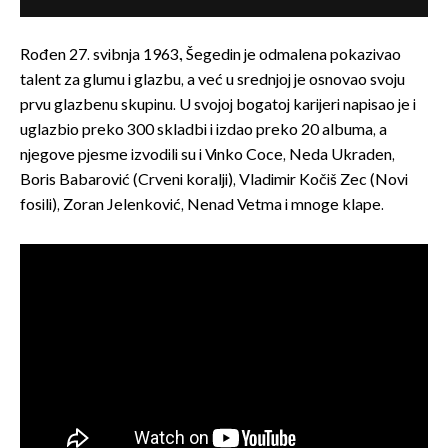
Rođen 27. svibnja 1963., Šegedin je odmalena pokazivao
talent za glumu i glazbu, a već u srednjoj je osnovao svoju
prvu glazbenu skupinu. U svojoj bogatoj karijeri napisao je i
uglazbio preko 300 skladbi i izdao preko 20 albuma, a
njegove pjesme izvodili su i Vinko Coce, Neda Ukraden,
Boris Babarović (Crveni koralji), Vladimir Kočiš Zec (Novi
fosili), Zoran Jelenković, Nenad Vetma i mnoge klape.