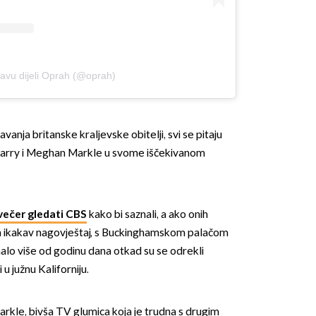
avu dijeli Oprah (@oprah)
nja britanske kraljevske obitelji, svi se pitaju
c Harry i Meghan Markle u svome iščekivanom
večer gledati CBS
kako bi saznali, a ako onih
ja ikakav nagovještaj, s Buckinghamskom palačom
malo više od godinu dana otkad su se odrekli
 u južnu Kaliforniju.
rkle, bivša TV glumica koja je trudna s drugim