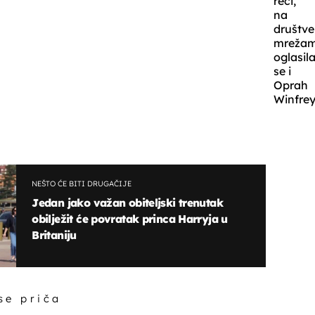
reći,
na
društv
mreža
oglasil
se i
Oprah
Winfrey
NEŠTO ĆE BITI DRUGAČIJE
Jedan jako važan obiteljski trenutak
obilježit će povratak princa Harryja u
Britaniju
 se priča