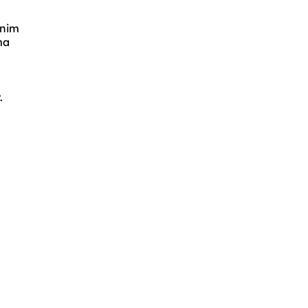
enim
ma
a
.