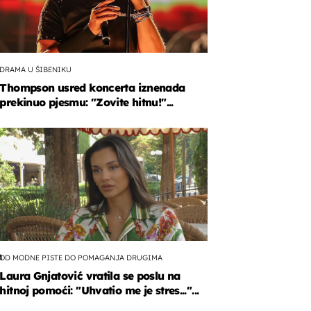
DRAMA U ŠIBENIKU
Thompson usred koncerta iznenada
prekinuo pjesmu: "Zovite hitnu!"...
jenjem
n
OD MODNE PISTE DO POMAGANJA DRUGIMA
Laura Gnjatović vratila se poslu na
hitnoj pomoći: "Uhvatio me je stres..."...