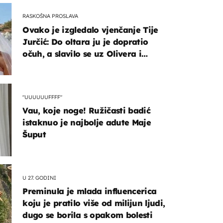
RASKOŠNA PROSLAVA
Ovako je izgledalo vjenčanje Tije
Jurčić: Do oltara ju je dopratio
očuh, a slavilo se uz Olivera i
Rozgu
"UUUUUUFFFF"
Vau, koje noge! Ružičasti badić
istaknuo je najbolje adute Maje
Šuput
U 27. GODINI
Preminula je mlada influencerica
koju je pratilo više od milijun ljudi,
dugo se borila s opakom bolesti