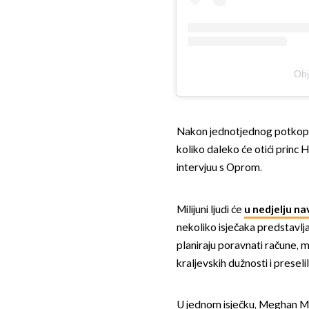
Obj
Nakon jednotjednog potkopava
koliko daleko će otići prin
intervjuu s Oprom.
Milijuni ljudi će
u nedjelju na
nekoliko isječaka predstavl
planiraju poravnati račune, 
kraljevskih dužnosti i preselili
U jednom isječku, Meghan Ma