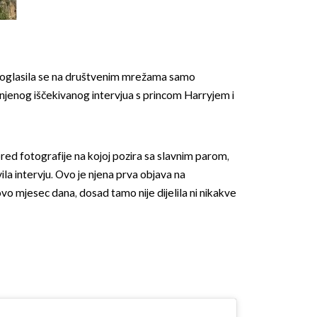
oglasila se na društvenim mrežama samo
a njenog iščekivanog intervjua s princom Harryjem i
OMOGUĆI OBAVIJESTI
ored fotografije na kojoj pozira sa slavnim parom,
la intervju. Ovo je njena prva objava na
o mjesec dana, dosad tamo nije dijelila ni nikakve