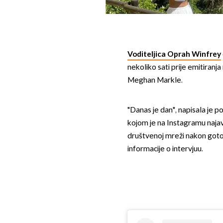
Voditeljica Oprah Winfrey
nekoliko sati prije emitiranj
Meghan Markle.
"Danas je dan", napisala je p
kojom je na Instagramu najavi
društvenoj mreži nakon gotov
informacije o intervjuu.