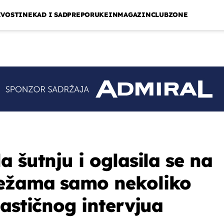
IVOSTI
NEKAD I SAD
PREPORUKE
INMAGAZIN
CLUBZONE
 šutnju i oglasila se na
ežama samo nekoliko
bastičnog intervjua