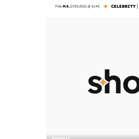
CELEBRITY
Piše
M.S.
,
07.03.2021 @ 21:43
showbuzz