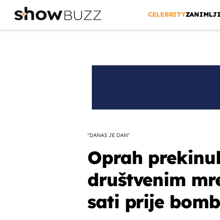
CELEBRITY
ZANIMLJ
"DANAS JE DAN"
Oprah prekinula
društvenim mr
sati prije bom