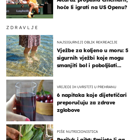
hoće li igrati na US Openu?
ZDRAVLJE
NAJSIGURNIJI OBLIK REKREACIJE
Vježbe za koljeno u moru: 5
sigurnih vježbi koje mogu
smanjiti bol i poboljšati
pokretljivost
VRIJEDI IH UVRSTITI U PREHRANU
6 napitaka koje dijetetičari
preporučuju za zdrave
zglobove
PIŠE NUTRICIONISTICA
Poriluk i giht: Smijete li ga