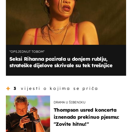
''OPSJEDNUT TOBOM''
Seksi Rihanna pozirala u donjem rublju,
strateške dijelove skrivale su tek trešnjice
3
vijesti o kojima se priča
DRAMA U ŠIBENIKU
Thompson usred koncerta
iznenada prekinuo pjesmu:
"Zovite hitnu!"