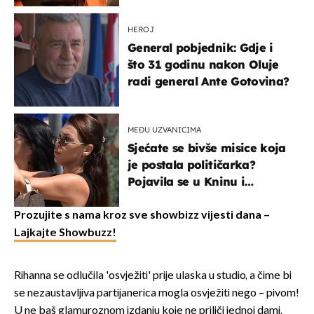
HEROJ
General pobjednik: Gdje i
što 31 godinu nakon Oluje
radi general Ante Gotovina?
MEĐU UZVANICIMA
Sjećate se bivše misice koja
je postala političarka?
Pojavila se u Kninu i
privukla pažnju
Prozujite s nama kroz sve showbizz vijesti dana –
Lajkajte Showbuzz!
Rihanna se odlučila 'osvježiti' prije ulaska u studio, a čime bi
se nezaustavljiva partijanerica mogla osvježiti nego – pivom!
U ne baš glamuroznom izdanju koje ne priliči jednoj dami,