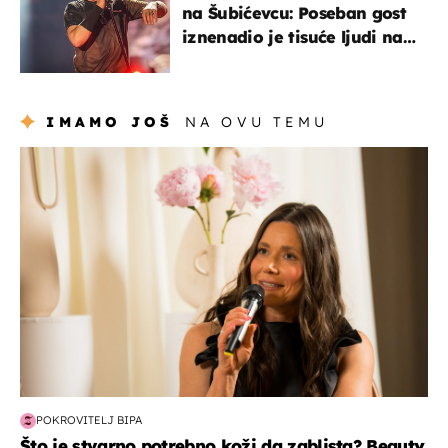
na Šubićevcu: Poseban gost
iznenadio je tisuće ljudi na
Thompsonovu koncertu
IMAMO JOŠ
NA OVU TEMU
moda & ljepota
POKROVITELJ BIPA
Što je stvarno potrebno koži da zablista? Beauty