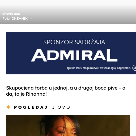
showbuzz
Foto: DNEVNIK.hr
Skupocjena torba u jednoj, a u drugoj boca pive – o
da, to je Rihanna!
POGLEDAJ
I OVO