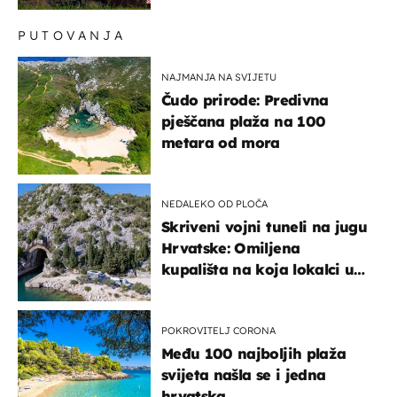
PUTOVANJA
NAJMANJA NA SVIJETU
Čudo prirode: Predivna
pješčana plaža na 100
metara od mora
NEDALEKO OD PLOČA
Skriveni vojni tuneli na jugu
Hrvatske: Omiljena
kupališta na koja lokalci u
miru dolaze roniti i skakati
u more
POKROVITELJ CORONA
Među 100 najboljih plaža
svijeta našla se i jedna
hrvatska