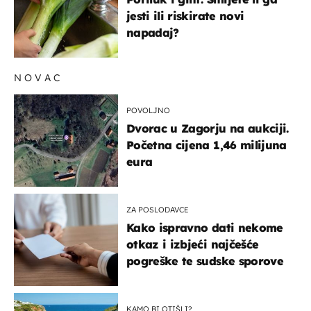
jesti ili riskirate novi
napadaj?
NOVAC
POVOLJNO
Dvorac u Zagorju na aukciji.
Početna cijena 1,46 milijuna
eura
ZA POSLODAVCE
Kako ispravno dati nekome
otkaz i izbjeći najčešće
pogreške te sudske sporove
KAMO BI OTIŠLI?