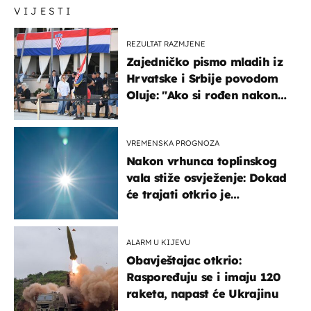
VIJESTI
REZULTAT RAZMJENE
Zajedničko pismo mladih iz
Hrvatske i Srbije povodom
Oluje: "Ako si rođen nakon
'95..."
VREMENSKA PROGNOZA
Nakon vrhunca toplinskog
vala stiže osvježenje: Dokad
će trajati otkrio je
meteorolog
ALARM U KIJEVU
Obavještajac otkrio:
Raspoređuju se i imaju 120
raketa, napast će Ukrajinu