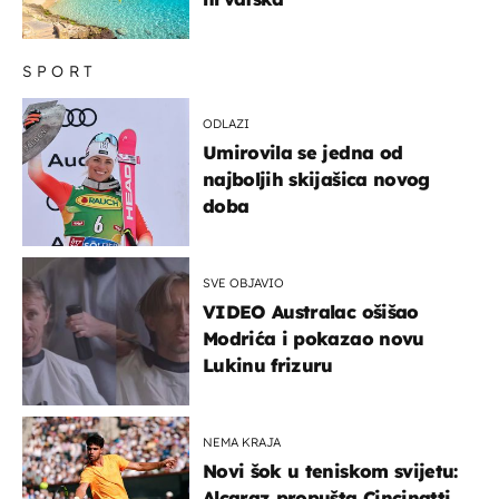
SPORT
ODLAZI
Umirovila se jedna od
najboljih skijašica novog
doba
SVE OBJAVIO
VIDEO Australac ošišao
Modrića i pokazao novu
Lukinu frizuru
NEMA KRAJA
Novi šok u teniskom svijetu:
Alcaraz propušta Cincinatti,