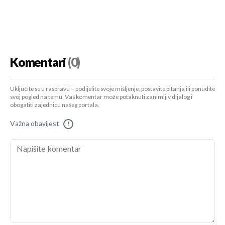
Komentari
(0)
Uključite se u raspravu – podijelite svoje mišljenje, postavite pitanja ili ponudite
svoj pogled na temu. Vaš komentar može potaknuti zanimljiv dijalog i
obogatiti zajednicu našeg portala.
Važna obavijest
!