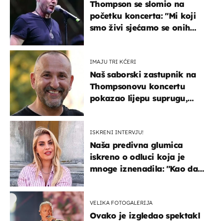
Thompson se slomio na
početku koncerta: "Mi koji
smo živi sjećamo se onih
koji nisu..."
IMAJU TRI KĆERI
Naš saborski zastupnik na
Thompsonovu koncertu
pokazao lijepu suprugu,
koja godinama izbjegava
javnost
ISKRENI INTERVJU!
Naša predivna glumica
iskreno o odluci koja je
mnoge iznenadila: ''Kao da
mi je veliki teret pao s leđa''
VELIKA FOTOGALERIJA
Ovako je izgledao spektakl