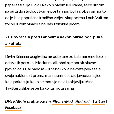
paparazzi su je ulovili kako, s pivom u rukama, šeće ulicom
na putu do studija. Stvar je postala još bolja s obzirom na to
da je bilo poprilično ironično vidjeti skupocjenu Louis Vuitton
torbu u kombinaciji s ne baš ženskim pićem.
>> Povraćala pred fanovima nakon burne noći pune
alkohola
Divlja Rihanna očigledno ne odustaje od tulumarenja, kao ni
od svojih poroka. Međutim, alkohol nije porok slavne
pjevačice s Barbadosa – u nekoliko je navrata pokazala
svoju naklonost prema marihuani noseći u javnost majice
koje pokazuju kako se mota joint, ali i objavljujući na
Twitteru slike sebe kako ga mota sama.
DNEVNIK.hr pratite putem
iPhone/iPad
|
Android
|
Twitter
|
Facebook