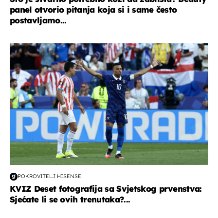
panel otvorio pitanja koja si i same često
postavljamo...
svjetsko prvenstvo 2026
POKROVITELJ HISENSE
KVIZ Deset fotografija sa Svjetskog prvenstva:
Sjećate li se ovih trenutaka?...