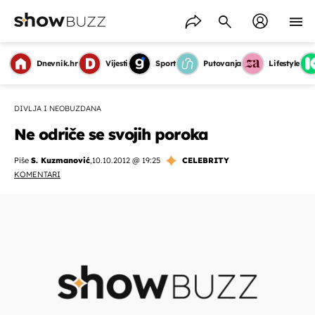
Dnevnik.hr
Vijesti
Sport
Putovanja
Lifestyle
DIVLJA I NEOBUZDANA
Ne odriče se svojih poroka
Piše
S. Kuzmanović
,
10.10.2012 @ 19:25
CELEBRITY
KOMENTARI
OMOGUĆI OBAVIJESTI