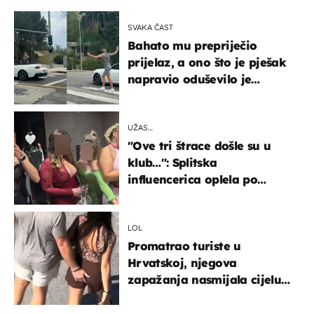
SVAKA ČAST
Bahato mu prepriječio
prijelaz, a ono što je pješak
napravio oduševilo je
društvene mreže
UŽAS…
"Ove tri štrace došle su u
klub…": Splitska
influencerica oplela po
ženama zbog užasnog
ponašanja
LOL
Promatrao turiste u
Hrvatskoj, njegova
zapažanja nasmijala cijelu
regiju