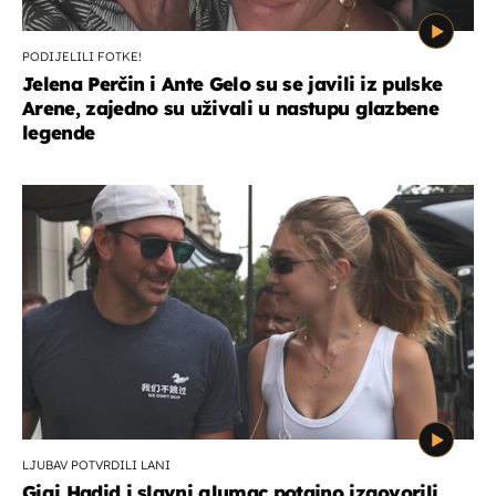
PODIJELILI FOTKE!
Jelena Perčin i Ante Gelo su se javili iz pulske
Arene, zajedno su uživali u nastupu glazbene
legende
LJUBAV POTVRDILI LANI
Gigi Hadid i slavni glumac potajno izgovorili