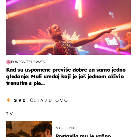
POKROVITELJ WATA
Kad su uspomene previše dobre za samo jedno
gledanje: Mali uređaj koji je još jednom oživio
trenutke s ple...
SVI
ČITAJU OVO
TV
NASLJEDNIK
Postavila mu je važno