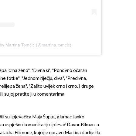
by Martina Tomčić (@martina.tomcic)
jepa, crna ženo", "Divna si", "Ponovno očaran
alne fotke", "Jednom riječju, diva", "Predivna,
elijepa žena", "Zašto uvijek crno i crno. I druge
li su joj pratitelji u komentarima.
dili su i pjevačica Maja Šuput, glumac Janko
 za uspješnu komunikaciju i plesač Davor Bilman, a
atacha Filimone, kojoj je upravo Martina dodijelila