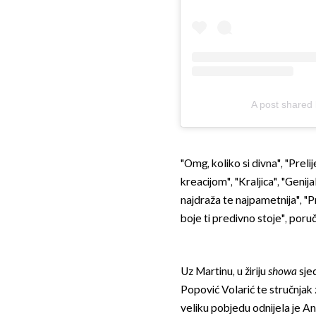
A post shared 
"Omg, koliko si divna", "Preli
kreacijom", "Kraljica", "Genij
najdraža te najpametnija", "Pr
boje ti predivno stoje", poruči
Uz Martinu, u žiriju
showa
sje
Popović Volarić te stručnjak
veliku pobjedu odnijela je An