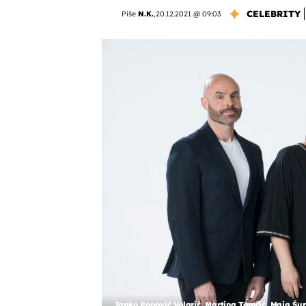
CELEBRITY
Piše
N.K.
,
20.12.2021 @ 09:03
Janko Popović Volarić, Martina Tomčić, Maja Šu