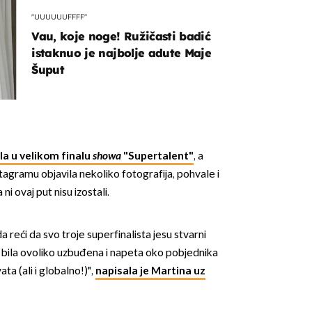
"UUUUUUFFFF"
Vau, koje noge! Ružičasti badić
istaknuo je najbolje adute Maje
Šuput
la u velikom finalu
showa
"Supertalent"
, a
stagramu objavila nekoliko fotografija, pohvale i
i ovaj put nisu izostali.
 reći da svo troje superfinalista jesu stvarni
 bila ovoliko uzbuđena i napeta oko pobjednika
ta (ali i globalno!)",
napisala je Martina uz