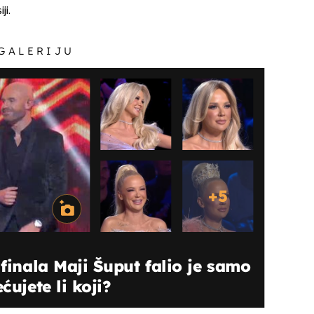
ji.
 GALERIJU
+
5
 finala Maji Šuput falio je samo
ćujete li koji?