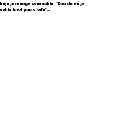
koja je mnoge iznenadila: ''Kao da mi je
veliki teret pao s leđa''...