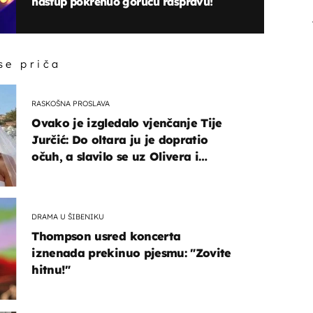
nastup pokrenuo goruću raspravu!
 se priča
RASKOŠNA PROSLAVA
Ovako je izgledalo vjenčanje Tije
Jurčić: Do oltara ju je dopratio
očuh, a slavilo se uz Olivera i
Rozgu
DRAMA U ŠIBENIKU
Thompson usred koncerta
iznenada prekinuo pjesmu: "Zovite
hitnu!"