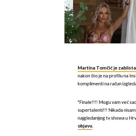
Martina Tomčić je zablista
nakon što je na profilu na In
komplimenti na račun izgleda n
"Finale!!!! Mogu vam već sada
supertalenti!!! Nikada nisam
najgledanijeg tv showa u Hrva
objavu
.