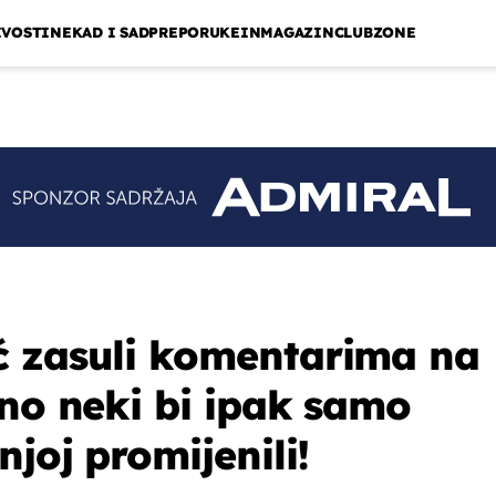
IVOSTI
NEKAD I SAD
PREPORUKE
INMAGAZIN
CLUBZONE
ć zasuli komentarima na
 no neki bi ipak samo
njoj promijenili!