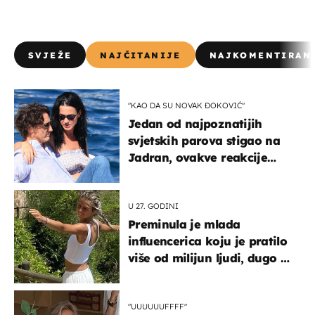
SVJEŽE
NAJČITANIJE
NAJKOMENTIRAN
"KAO DA SU NOVAK ĐOKOVIĆ"
Jedan od najpoznatijih
svjetskih parova stigao na
Jadran, ovakve reakcije
vjerojatno nisu očekivali
U 27. GODINI
Preminula je mlada
influencerica koju je pratilo
više od milijun ljudi, dugo se
borila s opakom bolešću
"UUUUUUFFFF"