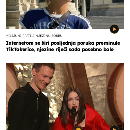
MILIJUNI PRATILI NJEZINU BORBU
Internetom se širi posljednja poruka preminule
TikTokerice, njezine riječi sada posebno bole