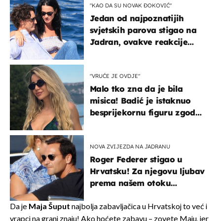
"KAO DA SU NOVAK ĐOKOVIĆ"
Jedan od najpoznatijih
svjetskih parova stigao na
Jadran, ovakve reakcije
vjerojatno nisu očekivali
"VRUĆE JE OVDJE"
Malo tko zna da je bila
misica! Badić je istaknuo
besprijekornu figuru zgodne
voditeljice
NOVA ZVIJEZDA NA JADRANU
Roger Federer stigao u
Hrvatsku! Za njegovu ljubav
prema našem otoku
zaslužan je jedan poznati
Hrvat
Da je
Maja Šuput
najbolja zabavljačica u Hrvatskoj to već i
vrapci na grani znaju! Ako hoćete zabavu – zovete Maju, jer