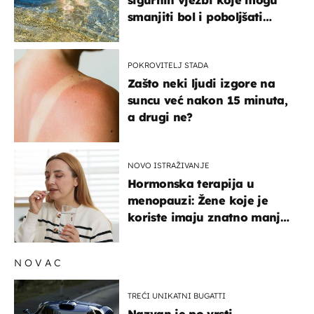
sigurnih vježbi koje mogu
smanjiti bol i poboljšati
pokretljivost
POKROVITELJ STADA
Zašto neki ljudi izgore na
suncu već nakon 15 minuta,
a drugi ne?
NOVO ISTRAŽIVANJE
Hormonska terapija u
menopauzi: Žene koje je
koriste imaju znatno manji
rizik od ovoga
NOVAC
TREĆI UNIKATNI BUGATTI