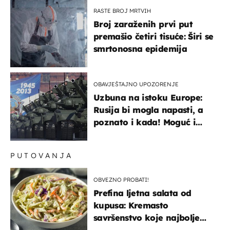
RASTE BROJ MRTVIH
Broj zaraženih prvi put
premašio četiri tisuće: Širi se
smrtonosna epidemija
OBAVJEŠTAJNO UPOZORENJE
Uzbuna na istoku Europe:
Rusija bi mogla napasti, a
poznato i kada! Moguć i
kopneni upad u članicu
NATO-a
PUTOVANJA
OBVEZNO PROBATI!
Prefina ljetna salata od
kupusa: Kremasto
savršenstvo koje najbolje