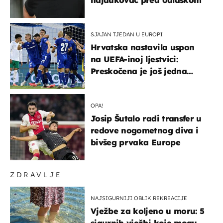
hajdukovac pred odlaskom
SJAJAN TJEDAN U EUROPI
Hrvatska nastavila uspon
na UEFA-inoj ljestvici:
Preskočena je još jedna
država
OPA!
Josip Šutalo radi transfer u
redove nogometnog diva i
bivšeg prvaka Europe
ZDRAVLJE
NAJSIGURNIJI OBLIK REKREACIJE
Vježbe za koljeno u moru: 5