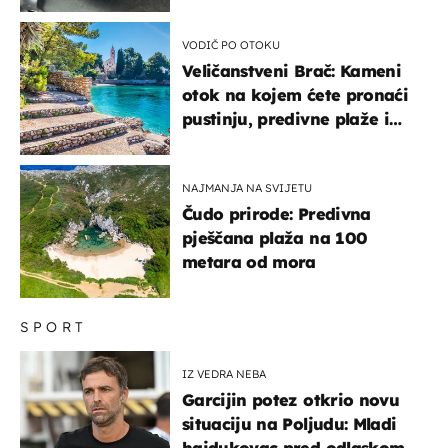
paše uz pečeno meso
VODIČ PO OTOKU
Veličanstveni Brač: Kameni
otok na kojem ćete pronaći
pustinju, predivne plaže i
uzbudljivu hranu
NAJMANJA NA SVIJETU
Čudo prirode: Predivna
pješčana plaža na 100
metara od mora
SPORT
IZ VEDRA NEBA
Garcijin potez otkrio novu
situaciju na Poljudu: Mladi