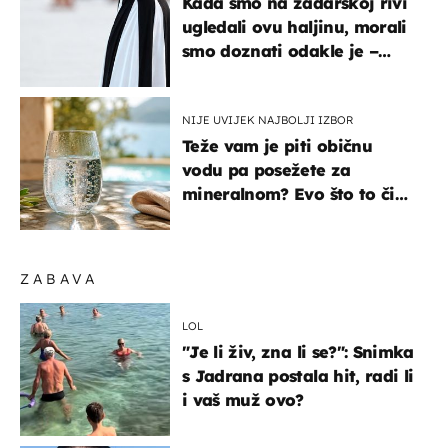
Kada smo na zadarskoj rivi
ugledali ovu haljinu, morali
smo doznati odakle je –
košta samo 18 eura
NIJE UVIJEK NAJBOLJI IZBOR
Teže vam je piti običnu
vodu pa posežete za
mineralnom? Evo što to čini
organizmu
ZABAVA
LOL
"Je li živ, zna li se?": Snimka
s Jadrana postala hit, radi li
i vaš muž ovo?