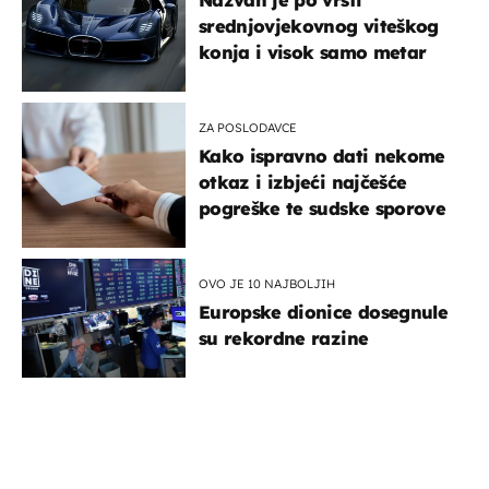
Nazvan je po vrsti
srednjovjekovnog viteškog
konja i visok samo metar
ZA POSLODAVCE
Kako ispravno dati nekome
otkaz i izbjeći najčešće
pogreške te sudske sporove
OVO JE 10 NAJBOLJIH
Europske dionice dosegnule
su rekordne razine