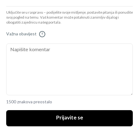
Uključite se u raspravu – podijelite svoje mišljenje, postavite pitanja ili ponudite
svoj pogled na temu. Vaš komentar može potaknuti zanimljiv dijalog i
obogatiti zajednicu našeg portala.
Važna obavijest
!
1500 znakova preostalo
Prijavite se