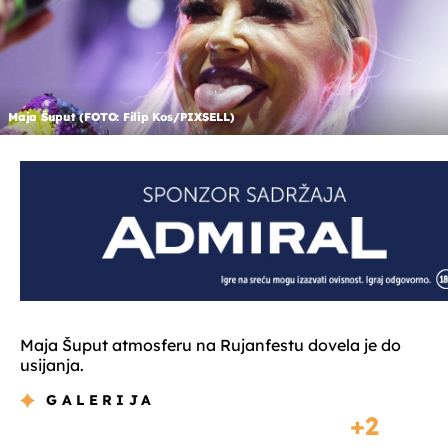
Maja Šuput (FOTO: Filip Kos/PIXSELL)
Maja Šuput atmosferu na Rujanfestu dovela je do
usijanja.
GALERIJA
2