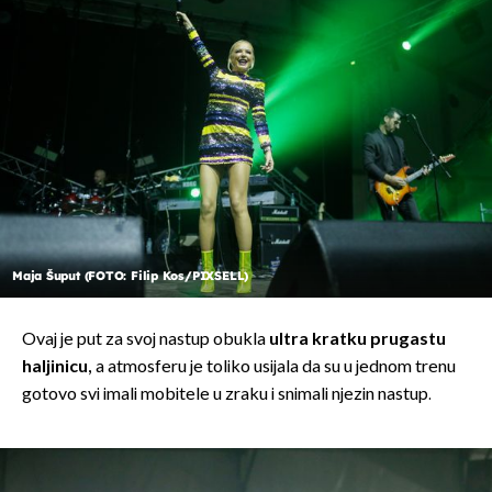
Maja Šuput (FOTO: Filip Kos/PIXSELL)
Ovaj je put za svoj nastup obukla
ultra kratku prugastu
haljinicu,
a atmosferu je toliko usijala da su u jednom trenu
gotovo svi imali mobitele u zraku i snimali njezin nastup.