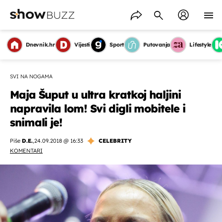
Dnevnik.hr
Vijesti
Sport
Putovanja
Lifestyle
SVI NA NOGAMA
Maja Šuput u ultra kratkoj haljini
napravila lom! Svi digli mobitele i
snimali je!
Piše
D.E.
,
24.09.2018 @ 16:33
CELEBRITY
KOMENTARI
OMOGUĆI OBAVIJESTI