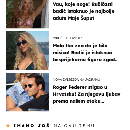
Vau, koje noge! Ružičasti
badić istaknuo je najbolje
adute Maje Šuput
"VRUĆE JE OVDJE"
Malo tko zna da je bila
misica! Badić je istaknuo
besprijekornu figuru zgodne
voditeljice
NOVA ZVIJEZDA NA JADRANU
Roger Federer stigao u
Hrvatsku! Za njegovu ljubav
prema našem otoku
zaslužan je jedan poznati
Hrvat
IMAMO JOŠ
NA OVU TEMU