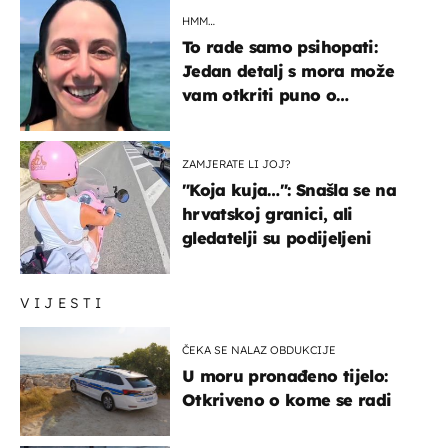
HMM…
To rade samo psihopati:
Jedan detalj s mora može
vam otkriti puno o
prijateljima
ZAMJERATE LI JOJ?
"Koja kuja…": Snašla se na
hrvatskoj granici, ali
gledatelji su podijeljeni
VIJESTI
ČEKA SE NALAZ OBDUKCIJE
U moru pronađeno tijelo:
Otkriveno o kome se radi