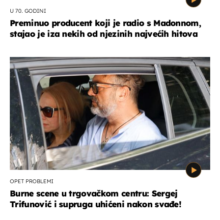
U 70. GODINI
Preminuo producent koji je radio s Madonnom,
stajao je iza nekih od njezinih najvećih hitova
OPET PROBLEMI
Burne scene u trgovačkom centru: Sergej
Trifunović i supruga uhićeni nakon svađe!