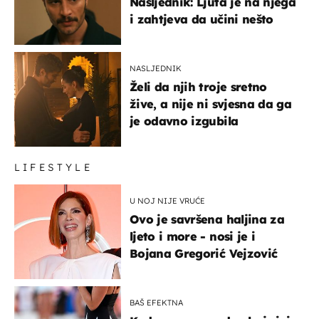
Nasljednik: Ljuta je na njega
i zahtjeva da učini nešto
NASLJEDNIK
Želi da njih troje sretno
žive, a nije ni svjesna da ga
je odavno izgubila
LIFESTYLE
U NOJ NIJE VRUĆE
Ovo je savršena haljina za
ljeto i more - nosi je i
Bojana Gregorić Vejzović
BAŠ EFEKTNA