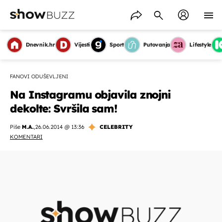
Dnevnik.hr
Vijesti
Sport
Putovanja
Lifestyle
FANOVI ODUŠEVLJENI
Na Instagramu objavila znojni
dekolte: Svršila sam!
Piše
M.A.
,
26.06.2014 @ 13:36
CELEBRITY
KOMENTARI
OMOGUĆI OBAVIJESTI