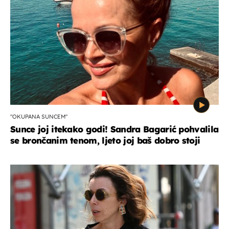
"OKUPANA SUNCEM"
Sunce joj itekako godi! Sandra Bagarić pohvalila
se brončanim tenom, ljeto joj baš dobro stoji