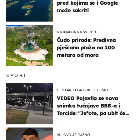
pred kojima se i Google
može sakriti
NAJMANJA NA SVIJETU
Čudo prirode: Predivna
pješčana plaža na 100
metara od mora
SPORT
CIPELARILI GA DOK JE LEŽAO
VIDEO Pojavila se nova
snimka tučnjave BBB-a i
Torcide: "Je*ote, pa ubit će
ga!"
AU, OVO JE RUŽNO