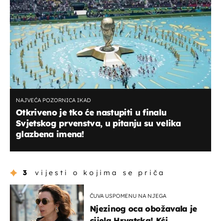
NAJVEĆA POZORNICA IKAD
Otkriveno je tko će nastupiti u finalu
Svjetskog prvenstva, u pitanju su velika
glazbena imena!
3
vijesti o kojima se priča
ČUVA USPOMENU NA NJEGA
Njezinog oca obožavala je
cijela Hrvatska! Kći