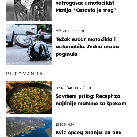
vatrogasac i motociklst
Matija: "Ostavio je trag"
OČEVID U TIJEKU
Težak sudar motocikla i
automobila: Jedna osoba
poginula
PUTOVANJA
UZ RUČAK ILI VEČERU
Savršeni prilog: Recept za
najfinije mahune sa špekom
15 PITANJA
Kviz općeg znanja: Za one