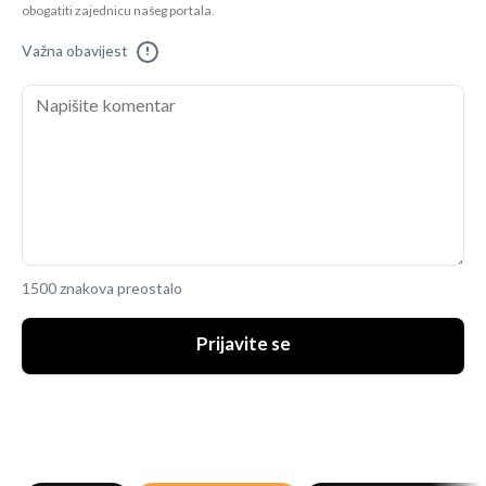
obogatiti zajednicu našeg portala.
Važna obavijest
!
1500 znakova preostalo
Prijavite se