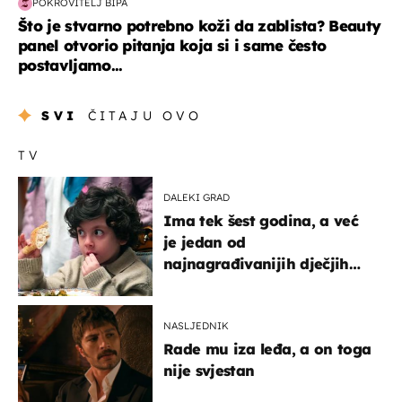
POKROVITELJ BIPA
Što je stvarno potrebno koži da zablista? Beauty
panel otvorio pitanja koja si i same često
postavljamo...
SVI
ČITAJU OVO
TV
DALEKI GRAD
Ima tek šest godina, a već
je jedan od
najnagrađivanijih dječjih
glumaca
NASLJEDNIK
Rade mu iza leđa, a on toga
nije svjestan