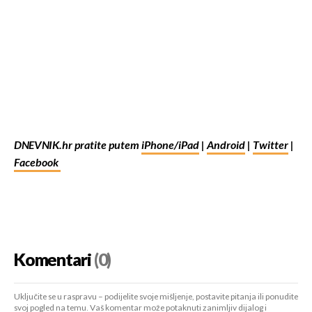
DNEVNIK.hr pratite putem
iPhone/iPad
|
Android
|
Twitter
|
Facebook
Komentari
(0)
Uključite se u raspravu – podijelite svoje mišljenje, postavite pitanja ili ponudite
svoj pogled na temu. Vaš komentar može potaknuti zanimljiv dijalog i