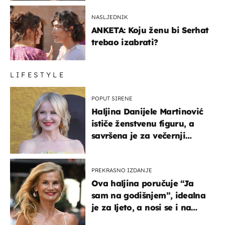
NASLJEDNIK
ANKETA: Koju ženu bi Serhat
trebao izabrati?
LIFESTYLE
POPUT SIRENE
Haljina Danijele Martinović
ističe ženstvenu figuru, a
savršena je za večernji
izlazak na moru
PREKRASNO IZDANJE
Ova haljina poručuje “Ja
sam na godišnjem”, idealna
je za ljeto, a nosi se i na
zagrebačkoj špici