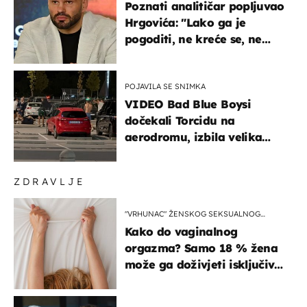
Poznati analitičar popljuvao
Hrgovića: "Lako ga je
pogoditi, ne kreće se, ne
koristi noge..."
POJAVILA SE SNIMKA
VIDEO Bad Blue Boysi
dočekali Torcidu na
aerodromu, izbila velika
masovna tučnjava
ZDRAVLJE
"VRHUNAC" ŽENSKOG SEKSUALNOG
ISKUSTVA
Kako do vaginalnog
orgazma? Samo 18 % žena
može ga doživjeti isključivo
na ovaj način