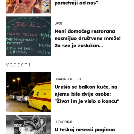
pametniji od nas"
UPS!
Meni domaćeg restorana
nasmijao društvene mreže!
Za sve je zaslužan
urnebesan naziv jela
VIJESTI
DRAMA U RIJECI
Urušio se balkon kuće, na
njemu bile dvije osobe:
"Život im je visio o koncu"
U ZAGORJU
U teškoj nesreći poginuo