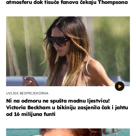
atmosferu dok tisuće fanova čekaju Thompsona
UVIJEK BESPRIJEKORNA
Ni na odmoru ne spušta modnu ljestvicu!
Victoria Beckham u bikiniju zasjenila čak i jahtu
od 16 milijuna funti