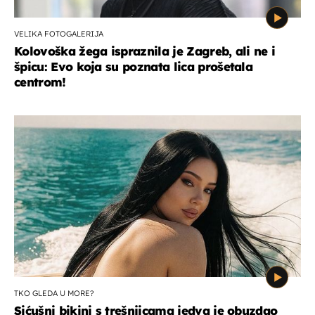
VELIKA FOTOGALERIJA
Kolovoška žega ispraznila je Zagreb, ali ne i
špicu: Evo koja su poznata lica prošetala
centrom!
TKO GLEDA U MORE?
Sićušni bikini s trešnjicama jedva je obuzdao