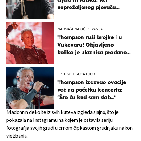
neprežaljenog pjevača
projurila špicom na dva
kotača
NADMAŠENA OČEKIVANJA
Thompson ruši brojke i u
Vukovaru! Objavljeno
koliko je ulaznica prodano
u kratkom vremenu
PRED 20 TISUĆA LJUDI
Thompson izazvao ovacije
već na početku koncerta:
"Što ću kad sam slab..."
Madonnin dekolte iz svih kuteva izgleda sjajno, što je
pokazala na Instagramu na kojem je ostavila seriju
fotografija svojih grudi u crnom čipkastom grudnjaku nakon
vježbanja.