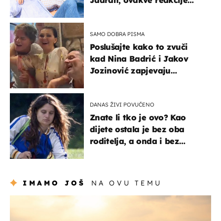
vjerojatno nisu očekivali
SAMO DOBRA PISMA
Poslušajte kako to zvuči
kad Nina Badrić i Jakov
Jozinović zapjevaju
Oliverov hit!
DANAS ŽIVI POVUČENO
Znate li tko je ovo? Kao
dijete ostala je bez oba
roditelja, a onda i bez
milijuna koje je trebala
naslijediti
IMAMO JOŠ
NA OVU TEMU
zanimljivosti