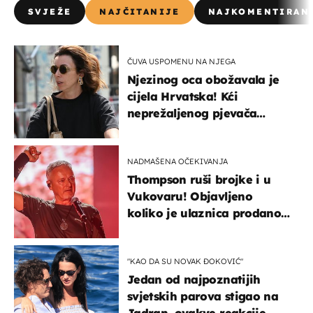
SVJEŽE
NAJČITANIJE
NAJKOMENTIRAN
ČUVA USPOMENU NA NJEGA
Njezinog oca obožavala je
cijela Hrvatska! Kći
neprežaljenog pjevača
projurila špicom na dva
kotača
NADMAŠENA OČEKIVANJA
Thompson ruši brojke i u
Vukovaru! Objavljeno
koliko je ulaznica prodano
u kratkom vremenu
"KAO DA SU NOVAK ĐOKOVIĆ"
Jedan od najpoznatijih
svjetskih parova stigao na
Jadran, ovakve reakcije