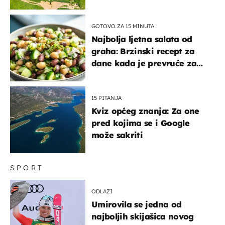
GOTOVO ZA 15 MINUTA
Najbolja ljetna salata od
graha: Brzinski recept za
dane kada je prevruće za
kuhanje
15 PITANJA
Kviz općeg znanja: Za one
pred kojima se i Google
može sakriti
SPORT
ODLAZI
Umirovila se jedna od
najboljih skijašica novog