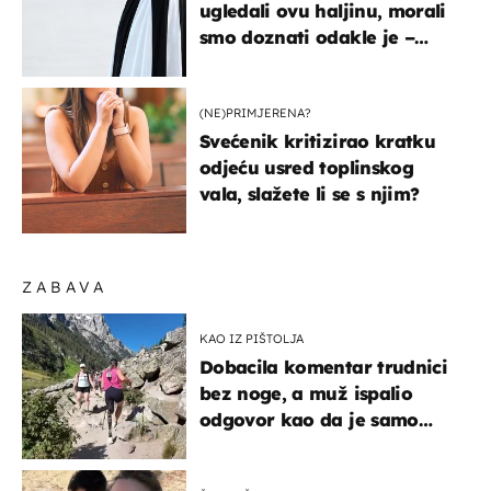
ugledali ovu haljinu, morali
smo doznati odakle je –
košta samo 18 eura
(NE)PRIMJERENA?
Svećenik kritizirao kratku
odjeću usred toplinskog
vala, slažete li se s njim?
ZABAVA
KAO IZ PIŠTOLJA
Dobacila komentar trudnici
bez noge, a muž ispalio
odgovor kao da je samo
čekao…