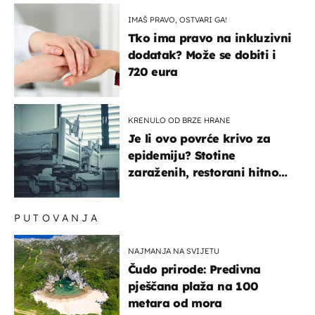
pokazivali mi srednji prst"
IMAŠ PRAVO, OSTVARI GA!
Tko ima pravo na inkluzivni
dodatak? Može se dobiti i
720 eura
KRENULO OD BRZE HRANE
Je li ovo povrće krivo za
epidemiju? Stotine
zaraženih, restorani hitno
povukli proizvod
PUTOVANJA
NAJMANJA NA SVIJETU
Čudo prirode: Predivna
pješčana plaža na 100
metara od mora