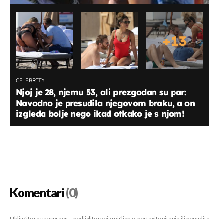
+
13
CELEBRITY
Njoj je 28, njemu 53, ali prezgodan su par:
Navodno je presudila njegovom braku, a on
izgleda bolje nego ikad otkako je s njom!
Komentari
(0)
Uključite se u raspravu – podijelite svoje mišljenje, postavite pitanja ili ponudite