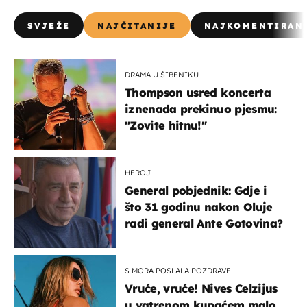
SVJEŽE
NAJČITANIJE
NAJKOMENTIRAN
DRAMA U ŠIBENIKU
Thompson usred koncerta
iznenada prekinuo pjesmu:
"Zovite hitnu!"
HEROJ
General pobjednik: Gdje i
što 31 godinu nakon Oluje
radi general Ante Gotovina?
S MORA POSLALA POZDRAVE
Vruće, vruće! Nives Celzijus
u vatrenom kupaćem malo