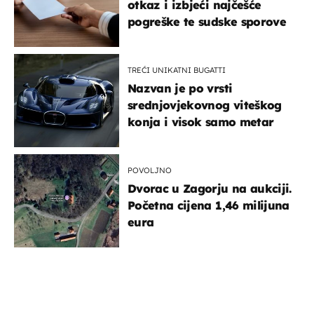
otkaz i izbjeći najčešće
pogreške te sudske sporove
TREĆI UNIKATNI BUGATTI
Nazvan je po vrsti
srednjovjekovnog viteškog
konja i visok samo metar
POVOLJNO
Dvorac u Zagorju na aukciji.
Početna cijena 1,46 milijuna
eura