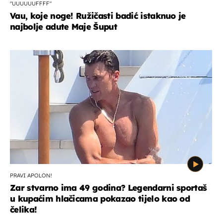
"UUUUUUFFFF"
Vau, koje noge! Ružičasti badić istaknuo je
najbolje adute Maje Šuput
PRAVI APOLON!
Zar stvarno ima 49 godina? Legendarni sportaš
u kupaćim hlačicama pokazao tijelo kao od
čelika!