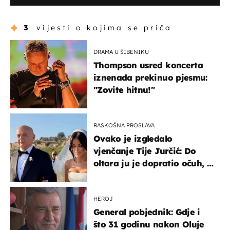
3
vijesti o kojima se priča
DRAMA U ŠIBENIKU
Thompson usred koncerta
iznenada prekinuo pjesmu:
"Zovite hitnu!"
RASKOŠNA PROSLAVA
Ovako je izgledalo
vjenčanje Tije Jurčić: Do
oltara ju je dopratio očuh, a
slavilo se uz Olivera i Rozgu
HEROJ
General pobjednik: Gdje i
što 31 godinu nakon Oluje