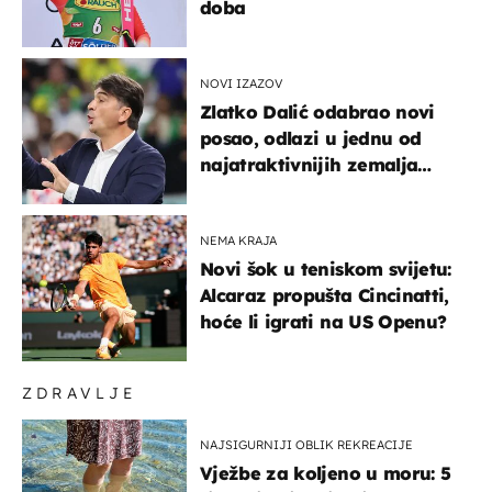
doba
NOVI IZAZOV
Zlatko Dalić odabrao novi
posao, odlazi u jednu od
najatraktivnijih zemalja
svijeta
NEMA KRAJA
Novi šok u teniskom svijetu:
Alcaraz propušta Cincinatti,
hoće li igrati na US Openu?
ZDRAVLJE
NAJSIGURNIJI OBLIK REKREACIJE
Vježbe za koljeno u moru: 5