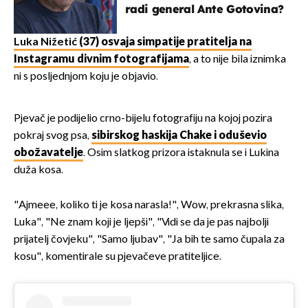
radi general Ante Gotovina?
Luka Nižetić
(37) osvaja simpatije pratitelja na
Instagramu divnim fotografijama
, a to nije bila iznimka
ni s posljednjom koju je objavio.
Pjevač je podijelio crno-bijelu fotografiju na kojoj pozira
pokraj svog psa,
sibirskog haskija Chake i oduševio
obožavatelje
. Osim slatkog prizora istaknula se i Lukina
duža kosa.
"Ajmeee, koliko ti je kosa narasla!", Wow, prekrasna slika,
Luka", "Ne znam koji je ljepši", "Vidi se da je pas najbolji
prijatelj čovjeku", "Samo ljubav", "Ja bih te samo čupala za
kosu", komentirale su pjevačeve pratiteljice.