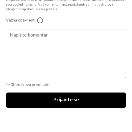
svoj pogled na temu. Vaš komentar može potaknuti zanimljiv dijalog i
obogatiti zajednicu našeg portala.
Važna obavijest
!
1500 znakova preostalo
Prijavite se