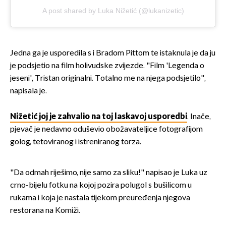
A post shared by Luka Nižetić (@lukanizetic)
Jedna ga je usporedila s i Bradom Pittom te istaknula je da ju
je podsjetio na film holivudske zvijezde. "Film 'Legenda o
jeseni', Tristan originalni. Totalno me na njega podsjetilo",
napisala je.
Nižetić joj je zahvalio na toj laskavoj usporedbi
. Inače,
pjevač je nedavno oduševio obožavateljice fotografijom
golog, tetoviranog i istreniranog torza.
"Da odmah riješimo, nije samo za sliku!" napisao je Luka uz
crno-bijelu fotku na kojoj pozira polugol s bušilicom u
rukama i koja je nastala tijekom preuređenja njegova
restorana na Komiži.