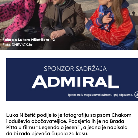
Fakap s Lukom Nižetićem - 2
Foto: DNEVNIK.hr
Luka Nižetić podijelio je fotografiju sa psom Chakom
i oduševio obožavateljice. Podsjetio ih je na Brada
Pitta u filmu "Legenda o jeseni", a jedna je napisala
da bi rado pjevača čupala za kosu.