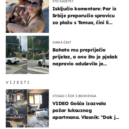
ŠTO KAŽETE?
Isključio komentare: Par iz
Srbije preporučio spravicu
za plažu s Temua, čini li
vam se ovo sigurnim?
SVAKA ČAST
Bahato mu prepriječio
prijelaz, a ono što je pješak
napravio oduševilo je
društvene mreže
VIJESTI
STIGAO I ŠOK S BOOKINGA
VIDEO Gošća izazvala
požar luksuznog
apartmana. Vlasnik: "Dok je
gorjelo, smijali su se, pili i