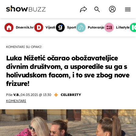
Dnevnik.hr
Vijesti
Sport
Putovanja
Lifestyle
KOMENTARI SU OPAKI!
Luka Nižetić očarao obožavateljice
divnim društvom, a usporedile su ga s
holivudskom facom, i to sve zbog nove
frizure!
Piše
V.B.
,
04.05.2021 @ 13:30
CELEBRITY
KOMENTARI
OMOGUĆI OBAVIJESTI