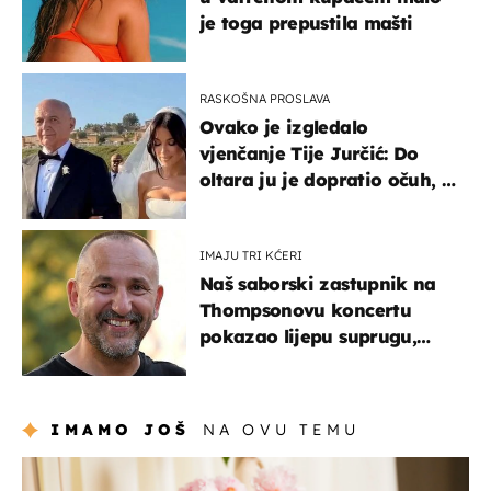
je toga prepustila mašti
RASKOŠNA PROSLAVA
Ovako je izgledalo
vjenčanje Tije Jurčić: Do
oltara ju je dopratio očuh, a
slavilo se uz Olivera i Rozgu
IMAJU TRI KĆERI
Naš saborski zastupnik na
Thompsonovu koncertu
pokazao lijepu suprugu,
koja godinama izbjegava
javnost
IMAMO JOŠ
NA OVU TEMU
moda & ljepota