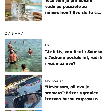
Teže vam je piti običnu
vodu pa posežete za
mineralnom? Evo što to čini
organizmu
ZABAVA
LOL
"Je li živ, zna li se?": Snimka
s Jadrana postala hit, radi li
i vaš muž ovo?
ŠTO KAŽETE?
"Hrvat sam, ali ovo je
sramota": Prizor s granice
izazvao burnu raspravu na
društvenim mrežama