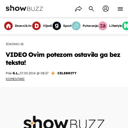
Dnevnik.hr
Vijesti
Sport
Putovanja
Lifestyle
ŠOKIRAO SE
VIDEO Ovim potezom ostavila ga bez
teksta!
Piše
G.L.
,
07.03.2014 @ 08:27
CELEBRITY
KOMENTARI
OMOGUĆI OBAVIJESTI