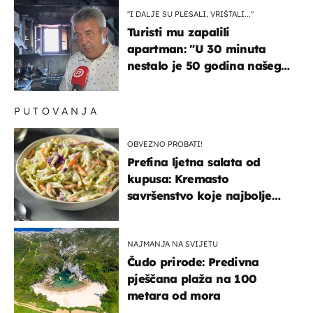
"I DALJE SU PLESALI, VRIŠTALI..."
Turisti mu zapalili
apartman: "U 30 minuta
nestalo je 50 godina našeg
života, supruga i ja ne
možemo oka sklopiti"
PUTOVANJA
OBVEZNO PROBATI!
Prefina ljetna salata od
kupusa: Kremasto
savršenstvo koje najbolje
paše uz pečeno meso
NAJMANJA NA SVIJETU
Čudo prirode: Predivna
pješčana plaža na 100
metara od mora