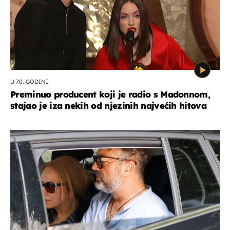
U 70. GODINI
Preminuo producent koji je radio s Madonnom,
stajao je iza nekih od njezinih najvećih hitova