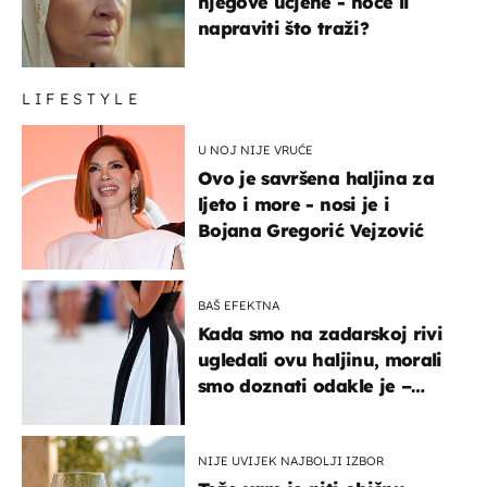
njegove ucjene - hoće li
napraviti što traži?
LIFESTYLE
U NOJ NIJE VRUĆE
Ovo je savršena haljina za
ljeto i more - nosi je i
Bojana Gregorić Vejzović
BAŠ EFEKTNA
Kada smo na zadarskoj rivi
ugledali ovu haljinu, morali
smo doznati odakle je –
košta samo 18 eura
NIJE UVIJEK NAJBOLJI IZBOR