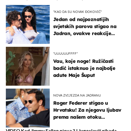
"KAO DA SU NOVAK ĐOKOVIĆ"
Jedan od najpoznatijih
svjetskih parova stigao na
Jadran, ovakve reakcije
vjerojatno nisu očekivali
"UUUUUUFFFF"
Vau, koje noge! Ružičasti
badić istaknuo je najbolje
adute Maje Šuput
NOVA ZVIJEZDA NA JADRANU
Roger Federer stigao u
Hrvatsku! Za njegovu ljubav
prema našem otoku
zaslužan je jedan poznati
Hrvat