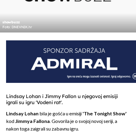
showbuzz
Foto: DNEVNIK.hr
Lindsay Lohan i Jimmy Fallon u njegovoj emisiji
igrali su igru 'Vodeni rat'.
Lindsay Lohan
bila je gošća u emisiji
'The Tonight Show'
kod
Jimmya Fallona
. Govorila je o svojoj novoj seriji, a
nakon toga zaigrali su zabavnu igru.