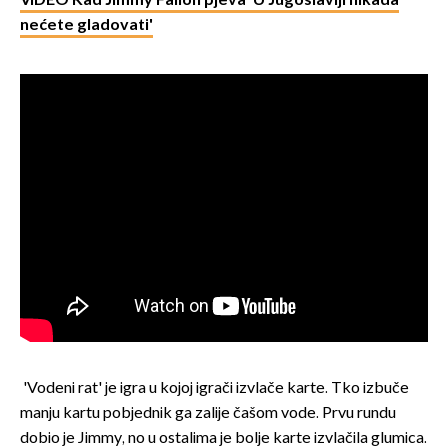
VIDEO Kad Jimmy Fallon pjeva 'U Jugoslaviji nikada
nećete gladovati'
'Vodeni rat' je igra u kojoj igrači izvlače karte. Tko izbuče
manju kartu pobjednik ga zalije čašom vode. Prvu rundu
dobio je Jimmy, no u ostalima je bolje karte izvlačila glumica.