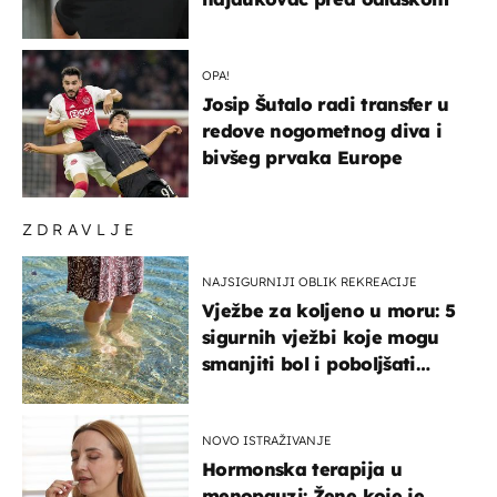
OPA!
Josip Šutalo radi transfer u
redove nogometnog diva i
bivšeg prvaka Europe
ZDRAVLJE
NAJSIGURNIJI OBLIK REKREACIJE
Vježbe za koljeno u moru: 5
sigurnih vježbi koje mogu
smanjiti bol i poboljšati
pokretljivost
NOVO ISTRAŽIVANJE
Hormonska terapija u
menopauzi: Žene koje je