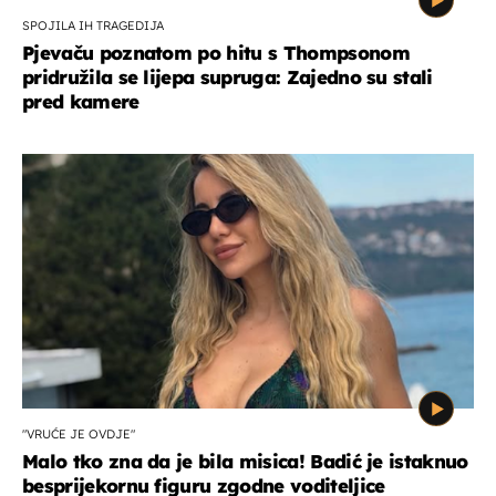
SPOJILA IH TRAGEDIJA
Pjevaču poznatom po hitu s Thompsonom
pridružila se lijepa supruga: Zajedno su stali
pred kamere
"VRUĆE JE OVDJE"
Malo tko zna da je bila misica! Badić je istaknuo
besprijekornu figuru zgodne voditeljice