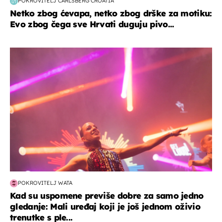
POKROVITELJ CARLSBERG CROATIA
Netko zbog ćevapa, netko zbog drške za motiku:
Evo zbog čega sve Hrvati duguju pivo...
kultura & zabava
POKROVITELJ WATA
Kad su uspomene previše dobre za samo jedno
gledanje: Mali uređaj koji je još jednom oživio
trenutke s ple...