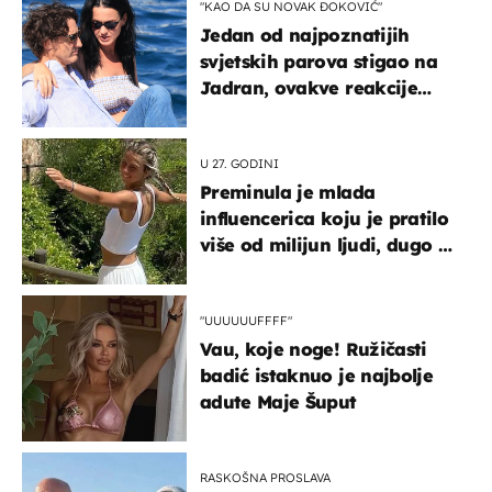
"KAO DA SU NOVAK ĐOKOVIĆ"
Jedan od najpoznatijih
svjetskih parova stigao na
Jadran, ovakve reakcije
vjerojatno nisu očekivali
U 27. GODINI
Preminula je mlada
influencerica koju je pratilo
više od milijun ljudi, dugo se
borila s opakom bolešću
"UUUUUUFFFF"
Vau, koje noge! Ružičasti
badić istaknuo je najbolje
adute Maje Šuput
RASKOŠNA PROSLAVA