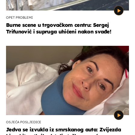
OPET PROBLEMI
Burne scene u trgovačkom centru: Sergej
Trifunović i supruga uhićeni nakon svađe!
OSJEĆA POSLJEDICE
Jedva se izvukla iz smrskanog auta: Zvijezda