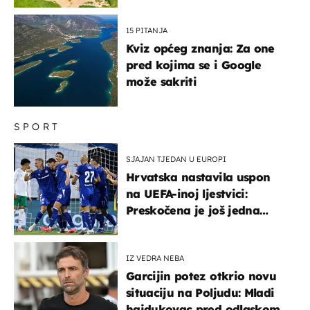
15 PITANJA
Kviz općeg znanja: Za one
pred kojima se i Google
može sakriti
SPORT
SJAJAN TJEDAN U EUROPI
Hrvatska nastavila uspon
na UEFA-inoj ljestvici:
Preskočena je još jedna
država
IZ VEDRA NEBA
Garcijin potez otkrio novu
situaciju na Poljudu: Mladi
hajdukovac pred odlaskom