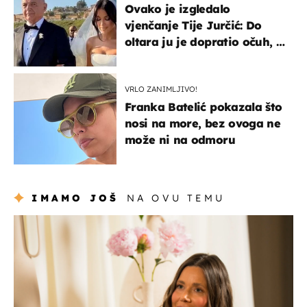
Ovako je izgledalo
vjenčanje Tije Jurčić: Do
oltara ju je dopratio očuh, a
slavilo se uz Olivera i Rozgu
VRLO ZANIMLJIVO!
Franka Batelić pokazala što
nosi na more, bez ovoga ne
može ni na odmoru
IMAMO JOŠ
NA OVU TEMU
moda & ljepota