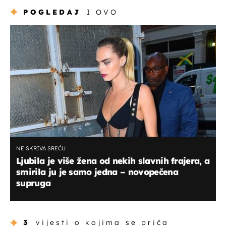
POGLEDAJ
I OVO
NE SKRIVA SREĆU
Ljubila je više žena od nekih slavnih frajera, a
smirila ju je samo jedna – novopečena
supruga
3
vijesti o kojima se priča