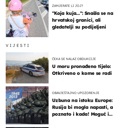
ZAMJERATE LI JOJ?
"Koja kuja…": Snašla se na
hrvatskoj granici, ali
gledatelji su podijeljeni
VIJESTI
ČEKA SE NALAZ OBDUKCIJE
U moru pronađeno tijelo:
Otkriveno o kome se radi
OBAVJEŠTAJNO UPOZORENJE
Uzbuna na istoku Europe:
Rusija bi mogla napasti, a
poznato i kada! Moguć i
kopneni upad u članicu
NATO-a