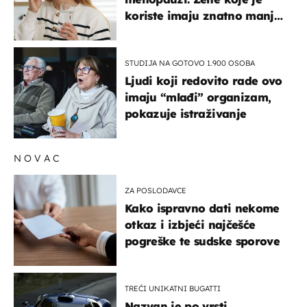
koriste imaju znatno manji
rizik od ovoga
STUDIJA NA GOTOVO 1.900 OSOBA
Ljudi koji redovito rade ovo
imaju “mlađi” organizam,
pokazuje istraživanje
NOVAC
ZA POSLODAVCE
Kako ispravno dati nekome
otkaz i izbjeći najčešće
pogreške te sudske sporove
TREĆI UNIKATNI BUGATTI
Nazvan je po vrsti