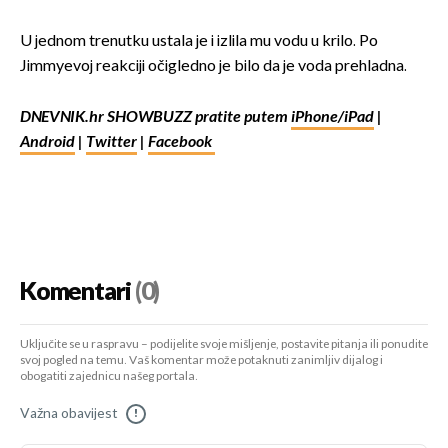
U jednom trenutku ustala je i izlila mu vodu u krilo. Po
Jimmyevoj reakciji očigledno je bilo da je voda prehladna.
DNEVNIK.hr SHOWBUZZ pratite putem
iPhone/iPad
|
Android
|
Twitter
|
Facebook
Komentari
(0)
Uključite se u raspravu – podijelite svoje mišljenje, postavite pitanja ili ponudite
svoj pogled na temu. Vaš komentar može potaknuti zanimljiv dijalog i
obogatiti zajednicu našeg portala.
Važna obavijest
!