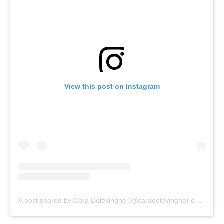
View this post on Instagram
A post shared by Cara Delevingne (@caradelevingne)
on
Apr 19