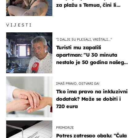
za plažu s Temua, čini li
vam se ovo sigurnim?
VIJESTI
"I DALJE SU PLESALI, VRIŠTALI..."
Turisti mu zapalili
apartman: "U 30 minuta
nestalo je 50 godina našeg
života, supruga i ja ne
možemo oka sklopiti"
IMAŠ PRAVO, OSTVARI GA!
Tko ima pravo na inkluzivni
dodatak? Može se dobiti i
720 eura
PRIMORJE
Potres zatresao obalu: "Čula