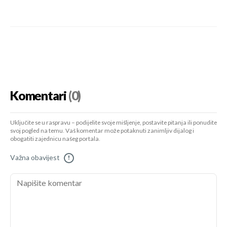
Komentari
(0)
Uključite se u raspravu – podijelite svoje mišljenje, postavite pitanja ili ponudite
svoj pogled na temu. Vaš komentar može potaknuti zanimljiv dijalog i
obogatiti zajednicu našeg portala.
Važna obavijest
!