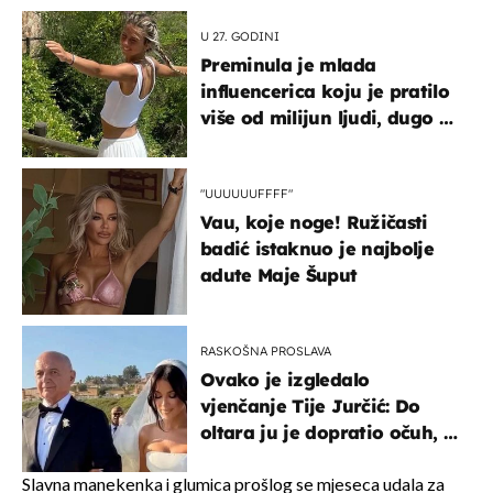
U 27. GODINI
Preminula je mlada
influencerica koju je pratilo
više od milijun ljudi, dugo se
borila s opakom bolešću
"UUUUUUFFFF"
Vau, koje noge! Ružičasti
badić istaknuo je najbolje
adute Maje Šuput
RASKOŠNA PROSLAVA
Ovako je izgledalo
vjenčanje Tije Jurčić: Do
oltara ju je dopratio očuh, a
slavilo se uz Olivera i Rozgu
Slavna manekenka i glumica prošlog se mjeseca udala za