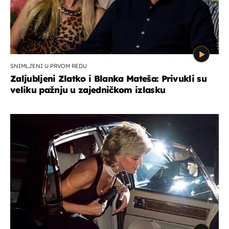
SNIMLJENI U PRVOM REDU
Zaljubljeni Zlatko i Blanka Mateša: Privukli su
veliku pažnju u zajedničkom izlasku