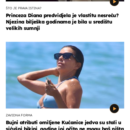
ŠTO JE PRAVA ISTINA?
Princeza Diana predvidjela je vlastitu nesreću?
Njezina bilješka godinama je bila u središtu
velikih sumnji
ZAVIDNA FORMA
Bujni atributi omiljene Kućanice jedva su stali u
sićušni bikini, godine joj očito ne mogu baš ništa