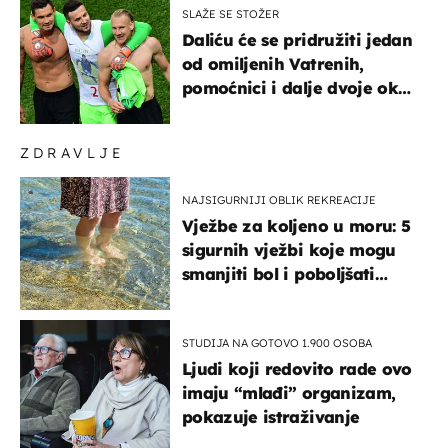
SLAŽE SE STOŽER
Daliću će se pridružiti jedan
od omiljenih Vatrenih,
pomoćnici i dalje dvoje oko
ponude
ZDRAVLJE
NAJSIGURNIJI OBLIK REKREACIJE
Vježbe za koljeno u moru: 5
sigurnih vježbi koje mogu
smanjiti bol i poboljšati
pokretljivost
STUDIJA NA GOTOVO 1.900 OSOBA
Ljudi koji redovito rade ovo
imaju “mlađi” organizam,
pokazuje istraživanje