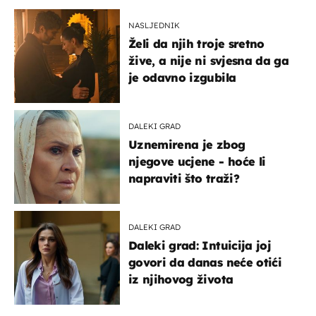
NASLJEDNIK
Želi da njih troje sretno
žive, a nije ni svjesna da ga
je odavno izgubila
DALEKI GRAD
Uznemirena je zbog
njegove ucjene - hoće li
napraviti što traži?
DALEKI GRAD
Daleki grad: Intuicija joj
govori da danas neće otići
iz njihovog života