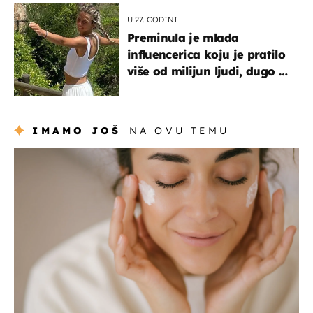
U 27. GODINI
Preminula je mlada
influencerica koju je pratilo
više od milijun ljudi, dugo se
borila s opakom bolešću
IMAMO JOŠ
NA OVU TEMU
moda & ljepota