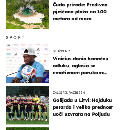
Čudo prirode: Predivna
pješčana plaža na 100
metara od mora
SPORT
SLUŽBENO
Vinicius donio konačnu
odluku, oglasio se
emotivnom porukom:
"Hvala vam svima"
ŽALGIRIS RAZBIJEN
Golijada u Litvi: Hajduku
petarda i velika prednost
uoči uzvrata na Poljudu