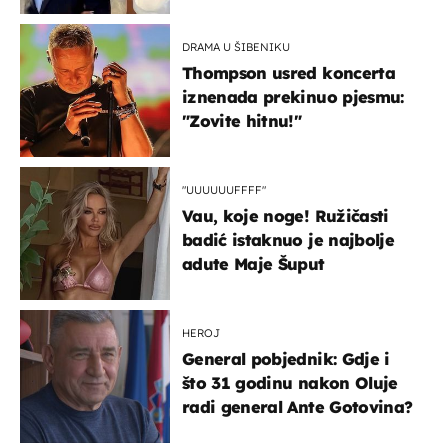
slavilo se uz Olivera i Rozgu
DRAMA U ŠIBENIKU
Thompson usred koncerta
iznenada prekinuo pjesmu:
"Zovite hitnu!"
"UUUUUUFFFF"
Vau, koje noge! Ružičasti
badić istaknuo je najbolje
adute Maje Šuput
HEROJ
General pobjednik: Gdje i
što 31 godinu nakon Oluje
radi general Ante Gotovina?