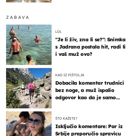
ZABAVA
LOL
"Je li živ, zna li se?": Snimka
s Jadrana postala hit, radi li
i vaš muž ovo?
KAO IZ PIŠTOLJA
Dobacila komentar trudnici
bez noge, a muž ispalio
odgovor kao da je samo
čekao…
ŠTO KAŽETE?
Isključio komentare: Par iz
Srbije preporučio spravicu