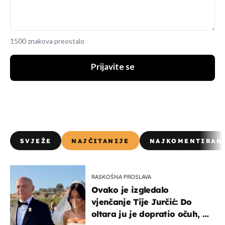
1500 znakova preostalo
Prijavite se
SVJEŽE
NAJČITANIJE
NAJKOMENTIRAN
RASKOŠNA PROSLAVA
Ovako je izgledalo
vjenčanje Tije Jurčić: Do
oltara ju je dopratio očuh, a