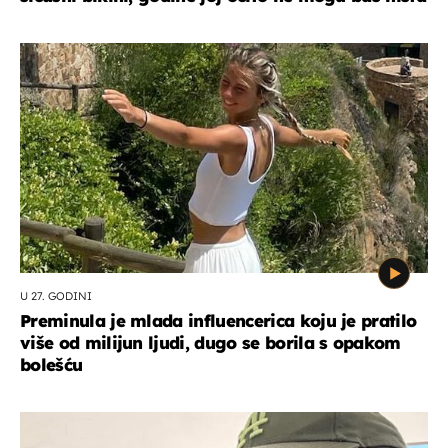
U 27. GODINI
Preminula je mlada influencerica koju je pratilo
više od milijun ljudi, dugo se borila s opakom
bolešću