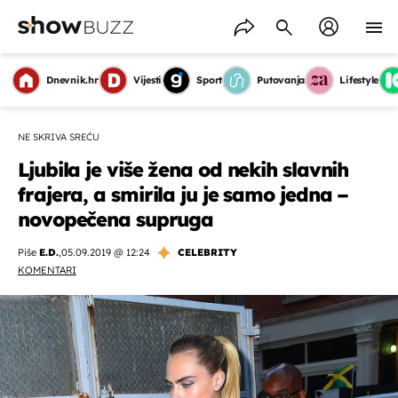
Dnevnik.hr
Vijesti
Sport
Putovanja
Lifestyle
NE SKRIVA SREĆU
Ljubila je više žena od nekih slavnih
frajera, a smirila ju je samo jedna –
novopečena supruga
Piše
E.D.
,
05.09.2019 @ 12:24
CELEBRITY
KOMENTARI
OMOGUĆI OBAVIJESTI