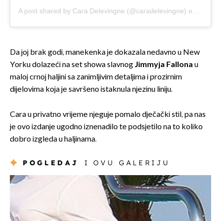
A post shared by Cara Delevingne (@caradelevingne)
on
Sep 1,
Da joj brak godi, manekenka je dokazala nedavno u New
Yorku dolazeći na set showa slavnog
Jimmyja Fallona
u
maloj crnoj haljini sa zanimljivim detaljima i prozirnim
dijelovima koja je savršeno istaknula njezinu liniju.
Cara u privatno vrijeme njeguje pomalo dječački stil, pa nas
je ovo izdanje ugodno iznenadilo te podsjetilo na to koliko
dobro izgleda u haljinama.
POGLEDAJ
I OVU GALERIJU