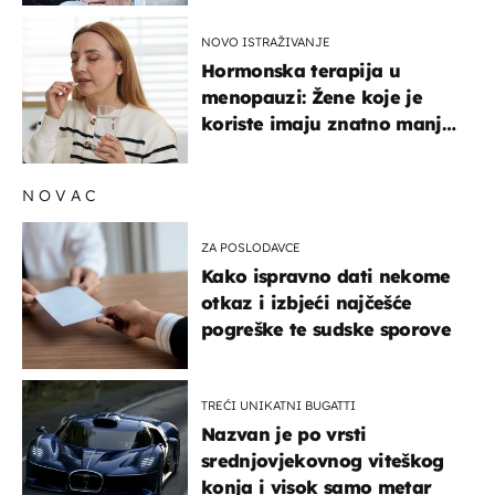
NOVO ISTRAŽIVANJE
Hormonska terapija u
menopauzi: Žene koje je
koriste imaju znatno manji
rizik od ovoga
NOVAC
ZA POSLODAVCE
Kako ispravno dati nekome
otkaz i izbjeći najčešće
pogreške te sudske sporove
TREĆI UNIKATNI BUGATTI
Nazvan je po vrsti
srednjovjekovnog viteškog
konja i visok samo metar