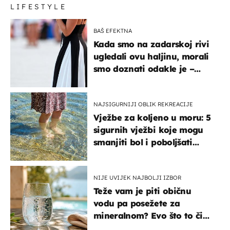
LIFESTYLE
BAŠ EFEKTNA
Kada smo na zadarskoj rivi
ugledali ovu haljinu, morali
smo doznati odakle je –
košta samo 18 eura
NAJSIGURNIJI OBLIK REKREACIJE
Vježbe za koljeno u moru: 5
sigurnih vježbi koje mogu
smanjiti bol i poboljšati
pokretljivost
NIJE UVIJEK NAJBOLJI IZBOR
Teže vam je piti običnu
vodu pa posežete za
mineralnom? Evo što to čini
organizmu