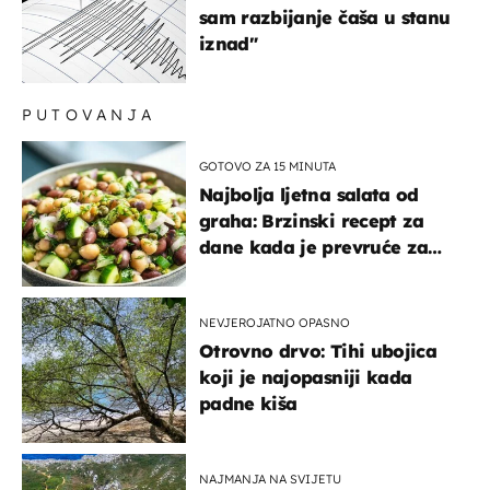
sam razbijanje čaša u stanu
iznad"
PUTOVANJA
GOTOVO ZA 15 MINUTA
Najbolja ljetna salata od
graha: Brzinski recept za
dane kada je prevruće za
kuhanje
NEVJEROJATNO OPASNO
Otrovno drvo: Tihi ubojica
koji je najopasniji kada
padne kiša
NAJMANJA NA SVIJETU