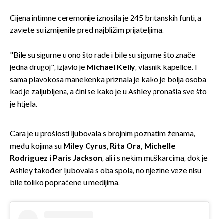
Cijena intimne ceremonije iznosila je 245 britanskih funti, a
zavjete su izmijenile pred najbližim prijateljima.
"Bile su sigurne u ono što rade i bile su sigurne što znače
jedna drugoj", izjavio je
Michael Kelly
, vlasnik kapelice. I
sama plavokosa manekenka priznala je kako je bolja osoba
kad je zaljubljena, a čini se kako je u Ashley pronašla sve što
je htjela.
Cara je u prošlosti ljubovala s brojnim poznatim ženama,
među kojima su
Miley Cyrus, Rita Ora, Michelle
Rodriguez i Paris Jackson
, ali i s nekim muškarcima, dok je
Ashley također ljubovala s oba spola, no njezine veze nisu
bile toliko popraćene u medijima.