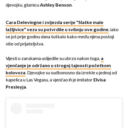
djevojku, glumicu
Ashley Benson
.
Cara Delevingne i zvijezda serije "Slatke male
lažljivice" vezu su potvrdile u svibnju ove godine
, iako
se još prije godinu dana šuškalo kako među njima postoji
više od prijateljstva.
Vijesti o zarukama uslijedile su ubrzo nakon toga,
a
vjenčanje je održano u strogoj tajnosti početkom
kolovoza
. Djevojke su sudbonosno da izrekle u jednoj od
kapelica u Las Vegasu, a vjenčao ih je imitator
Elvisa
Presleyja
.