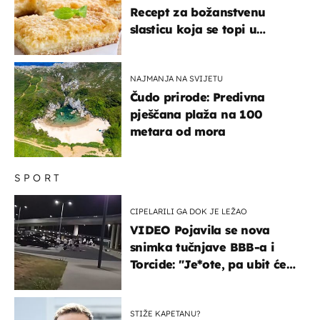
Recept za božanstvenu
slasticu koja se topi u
ustima
NAJMANJA NA SVIJETU
Čudo prirode: Predivna
pješčana plaža na 100
metara od mora
SPORT
CIPELARILI GA DOK JE LEŽAO
VIDEO Pojavila se nova
snimka tučnjave BBB-a i
Torcide: "Je*ote, pa ubit će
ga!"
STIŽE KAPETANU?