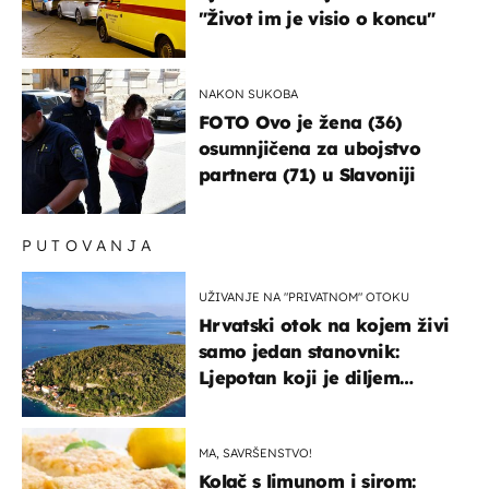
"Život im je visio o koncu"
NAKON SUKOBA
FOTO Ovo je žena (36)
osumnjičena za ubojstvo
partnera (71) u Slavoniji
PUTOVANJA
UŽIVANJE NA "PRIVATNOM" OTOKU
Hrvatski otok na kojem živi
samo jedan stanovnik:
Ljepotan koji je diljem
svijeta poznat po svojem
"bijelom zlatu"
MA, SAVRŠENSTVO!
Kolač s limunom i sirom: