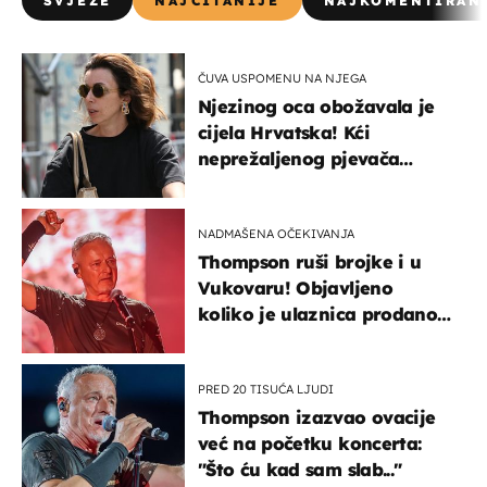
SVJEŽE
NAJČITANIJE
NAJKOMENTIRAN
ČUVA USPOMENU NA NJEGA
Njezinog oca obožavala je
cijela Hrvatska! Kći
neprežaljenog pjevača
projurila špicom na dva
kotača
NADMAŠENA OČEKIVANJA
Thompson ruši brojke i u
Vukovaru! Objavljeno
koliko je ulaznica prodano
u kratkom vremenu
PRED 20 TISUĆA LJUDI
Thompson izazvao ovacije
već na početku koncerta:
"Što ću kad sam slab..."