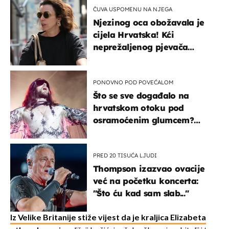
ČUVA USPOMENU NA NJEGA
Njezinog oca obožavala je
cijela Hrvatska! Kći
neprežaljenog pjevača
projurila špicom na dva
kotača
PONOVNO POD POVEĆALOM
Što se sve događalo na
hrvatskom otoku pod
osramoćenim glumcem?
Bizarni prizori i danas
izazivaju nevjericu
PRED 20 TISUĆA LJUDI
Thompson izazvao ovacije
već na početku koncerta:
"Što ću kad sam slab..."
Iz Velike Britanije stiže vijest da je kraljica Elizabeta