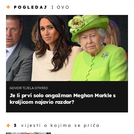
POGLEDAJ
I OVO
GOVOR TIJELA OTKRIO
Je li prvi solo angažman Meghan Markle s
kraljicom najavio razdor?
3
vijesti o kojima se priča