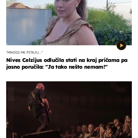
"MNOGI ME PITAJU..."
Nives Celzijus odlučila stati na kraj pričama pa
jasno poručila: "Ja tako nešto nemam!"