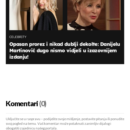
CELEBRITY
Opasan prorez i nikad dublji dekolte: Danijelu
Martinović dugo nismo vidjeli u izazovnijem
izdanju!
Komentari
(0)
Uključite se u raspravu – podijelite svoje mišljenje, postavite pitanja ili ponudite
svoj pogled na temu. Vaš komentar može potaknuti zanimljiv dijalog i
obogatiti zajednicu našeg portala.