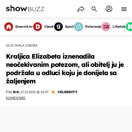
Dnevnik.hr
Vijesti
Sport
Putovanja
Lifestyle
NIJE IMALA IZBORA
Kraljica Elizabeta iznenadila
neočekivanim potezom, ali obitelj ju je
podržala u odluci koju je donijela sa
žaljenjem
Piše
N.K.
,
17.12.2021 @ 14:27
CELEBRITY
KOMENTARI
OMOGUĆI OBAVIJESTI