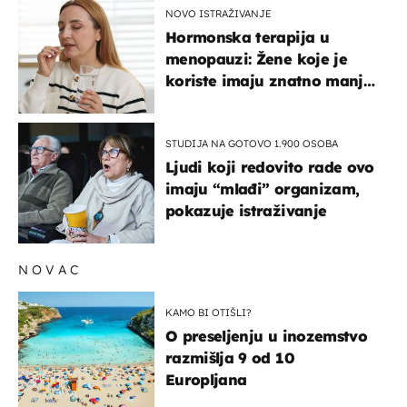
NOVO ISTRAŽIVANJE
Hormonska terapija u
menopauzi: Žene koje je
koriste imaju znatno manji
rizik od ovoga
STUDIJA NA GOTOVO 1.900 OSOBA
Ljudi koji redovito rade ovo
imaju “mlađi” organizam,
pokazuje istraživanje
NOVAC
KAMO BI OTIŠLI?
O preseljenju u inozemstvo
razmišlja 9 od 10
Europljana