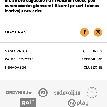
Što se sve događalo na hrvatskom otoku pod
osramoćenim glumcem? Bizarni prizori i danas
izazivaju nevjericu
PRATI NAS:
NASLOVNICA
CELEBRITY
ZANIMLJIVOSTI
PREPORUKE
INMAGAZIN
CLUBZONE