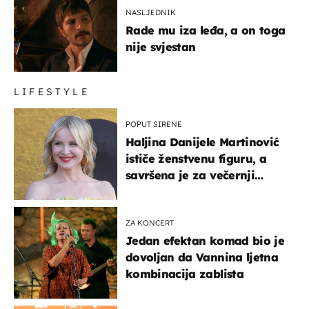
NASLJEDNIK
Rade mu iza leđa, a on toga
nije svjestan
LIFESTYLE
POPUT SIRENE
Haljina Danijele Martinović
ističe ženstvenu figuru, a
savršena je za večernji
izlazak na moru
ZA KONCERT
Jedan efektan komad bio je
dovoljan da Vannina ljetna
kombinacija zablista