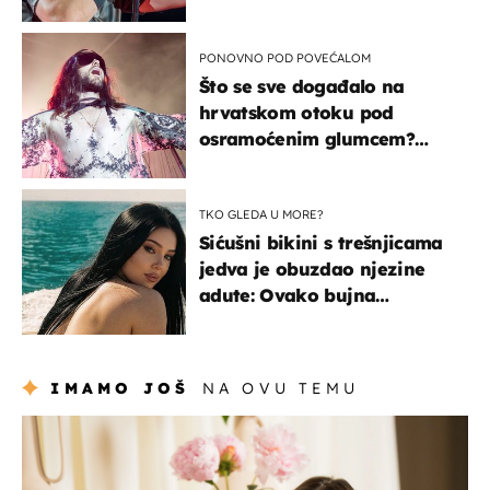
PONOVNO POD POVEĆALOM
Što se sve događalo na
hrvatskom otoku pod
osramoćenim glumcem?
Bizarni prizori i danas
izazivaju nevjericu
TKO GLEDA U MORE?
Sićušni bikini s trešnjicama
jedva je obuzdao njezine
adute: Ovako bujna
Slavonka uživa na Jadranu
IMAMO JOŠ
NA OVU TEMU
moda & ljepota