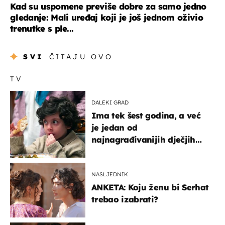
Kad su uspomene previše dobre za samo jedno
gledanje: Mali uređaj koji je još jednom oživio
trenutke s ple...
SVI
ČITAJU OVO
TV
DALEKI GRAD
Ima tek šest godina, a već
je jedan od
najnagrađivanijih dječjih
glumaca
NASLJEDNIK
ANKETA: Koju ženu bi Serhat
trebao izabrati?