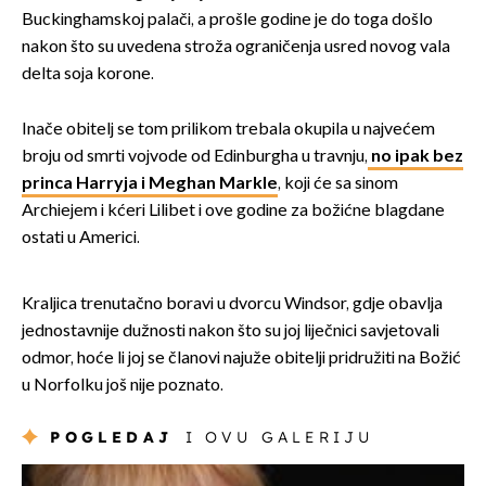
Buckinghamskoj palači, a prošle godine je do toga došlo
nakon što su uvedena stroža ograničenja usred novog vala
delta soja korone.
Inače obitelj se tom prilikom trebala okupila u najvećem
broju od smrti vojvode od Edinburgha u travnju,
no ipak bez
princa Harryja i Meghan Markle
, koji će sa sinom
Archiejem i kćeri Lilibet i ove godine za božićne blagdane
ostati u Americi.
Kraljica trenutačno boravi u dvorcu Windsor, gdje obavlja
jednostavnije dužnosti nakon što su joj liječnici savjetovali
odmor, hoće li joj se članovi najuže obitelji pridružiti na Božić
u Norfolku još nije poznato.
POGLEDAJ
I OVU GALERIJU