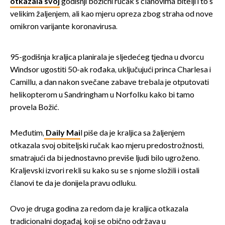
otkazala svoj
godišnji božićni ručak s članovima bitelji i to s
velikim žaljenjem, ali kao mjeru opreza zbog straha od nove
omikron varijante koronavirusa.
95-godišnja kraljica planirala je sljedećeg tjedna u dvorcu
Windsor ugostiti 50-ak rođaka, uključujući princa Charlesa i
Camillu, a dan nakon svečane zabave trebala je otputovati
helikopterom u Sandringham u Norfolku kako bi tamo
provela Božić.
Međutim,
Daily Mai
l piše da je kraljica sa žaljenjem
otkazala svoj obiteljski ručak kao mjeru predostrožnosti,
smatrajući da bi jednostavno previše ljudi bilo ugroženo.
Kraljevski izvori rekli su kako su se s njome složili i ostali
članovi te da je donijela pravu odluku.
Ovo je druga godina za redom da je kraljica otkazala
tradicionalni događaj, koji se obično održava u