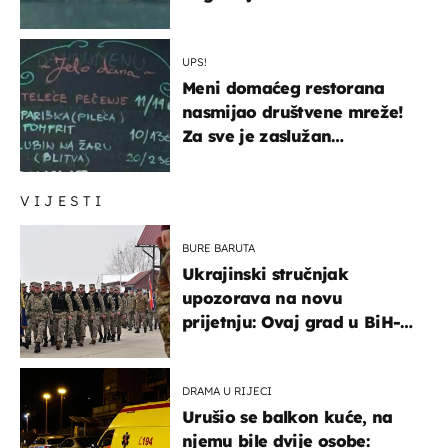
UPS!
Meni domaćeg restorana
nasmijao društvene mreže!
Za sve je zaslužan
urnebesan naziv jela
VIJESTI
BURE BARUTA
Ukrajinski stručnjak
upozorava na novu
prijetnju: Ovaj grad u BiH-u
bi mogao biti žarište
DRAMA U RIJECI
Urušio se balkon kuće, na
njemu bile dvije osobe: