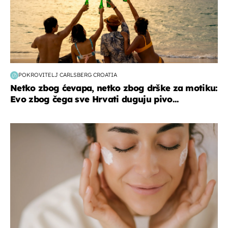
POKROVITELJ CARLSBERG CROATIA
Netko zbog ćevapa, netko zbog drške za motiku:
Evo zbog čega sve Hrvati duguju pivo...
moda & ljepota