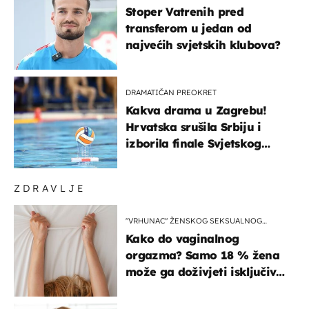
Stoper Vatrenih pred
transferom u jedan od
najvećih svjetskih klubova?
DRAMATIČAN PREOKRET
Kakva drama u Zagrebu!
Hrvatska srušila Srbiju i
izborila finale Svjetskog
prvenstva
ZDRAVLJE
"VRHUNAC" ŽENSKOG SEKSUALNOG
ISKUSTVA
Kako do vaginalnog
orgazma? Samo 18 % žena
može ga doživjeti isključivo
na ovaj način