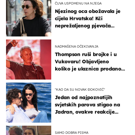
ČUVA USPOMENU NA NJEGA
Njezinog oca obožavala je
cijela Hrvatska! Kći
neprežaljenog pjevača
projurila špicom na dva
kotača
NADMAŠENA OČEKIVANJA
Thompson ruši brojke i u
Vukovaru! Objavljeno
koliko je ulaznica prodano
u kratkom vremenu
"KAO DA SU NOVAK ĐOKOVIĆ"
Jedan od najpoznatijih
svjetskih parova stigao na
Jadran, ovakve reakcije
vjerojatno nisu očekivali
SAMO DOBRA PISMA