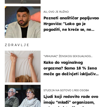
masovna tučnjava
AU, OVO JE RUŽNO
Poznati analitičar popljuvao
Hrgovića: "Lako ga je
pogoditi, ne kreće se, ne
koristi noge..."
ZDRAVLJE
"VRHUNAC" ŽENSKOG SEKSUALNOG
ISKUSTVA
Kako do vaginalnog
orgazma? Samo 18 % žena
može ga doživjeti isključivo
na ovaj način
STUDIJA NA GOTOVO 1.900 OSOBA
Ljudi koji redovito rade ovo
imaju “mlađi” organizam,