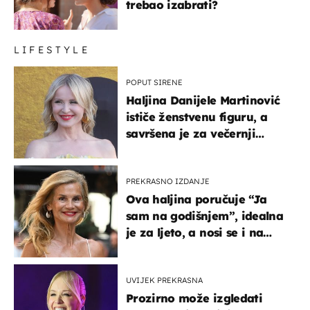
trebao izabrati?
LIFESTYLE
POPUT SIRENE
Haljina Danijele Martinović
ističe ženstvenu figuru, a
savršena je za večernji
izlazak na moru
PREKRASNO IZDANJE
Ova haljina poručuje “Ja
sam na godišnjem”, idealna
je za ljeto, a nosi se i na
zagrebačkoj špici
UVIJEK PREKRASNA
Prozirno može izgledati