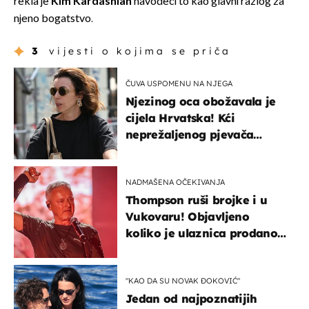
rekla je
Kim Kardashian
navodeći to kao glavni razlog za
njeno bogatstvo.
3
vijesti o kojima se priča
ČUVA USPOMENU NA NJEGA
Njezinog oca obožavala je
cijela Hrvatska! Kći
neprežaljenog pjevača
projurila špicom na dva
kotača
NADMAŠENA OČEKIVANJA
Thompson ruši brojke i u
Vukovaru! Objavljeno
koliko je ulaznica prodano
u kratkom vremenu
"KAO DA SU NOVAK ĐOKOVIĆ"
Jedan od najpoznatijih