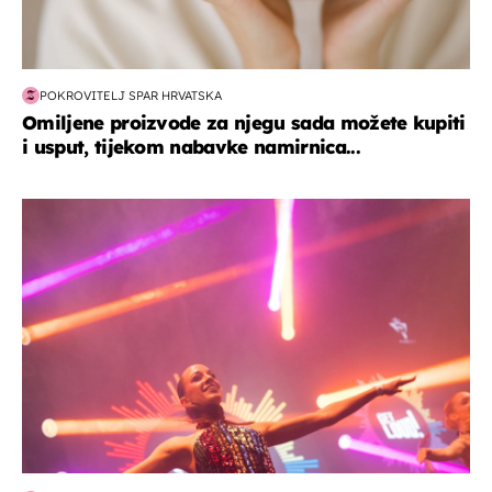
POKROVITELJ SPAR HRVATSKA
Omiljene proizvode za njegu sada možete kupiti
i usput, tijekom nabavke namirnica...
kultura & zabava