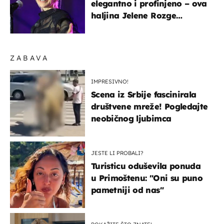
elegantno i profinjeno – ova
haljina Jelene Rozge
najbolji je dokaz
ZABAVA
IMPRESIVNO!
Scena iz Srbije fascinirala
društvene mreže! Pogledajte
neobičnog ljubimca
JESTE LI PROBALI?
Turisticu oduševila ponuda
u Primoštenu: "Oni su puno
pametniji od nas"