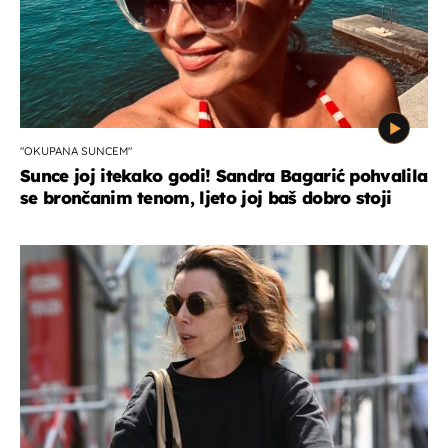
"OKUPANA SUNCEM"
Sunce joj itekako godi! Sandra Bagarić pohvalila
se brončanim tenom, ljeto joj baš dobro stoji