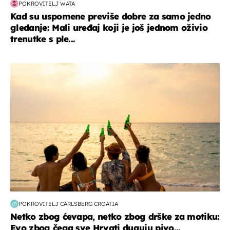
POKROVITELJ WATA
Kad su uspomene previše dobre za samo jedno
gledanje: Mali uređaj koji je još jednom oživio
trenutke s ple...
zanimljivosti
POKROVITELJ CARLSBERG CROATIA
Netko zbog ćevapa, netko zbog drške za motiku:
Evo zbog čega sve Hrvati duguju pivo...