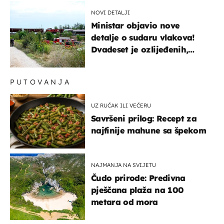
NOVI DETALJI
Ministar objavio nove
detalje o sudaru vlakova!
Dvadeset je ozlijeđenih,
mlađa žena na intenzivnoj
PUTOVANJA
UZ RUČAK ILI VEČERU
Savršeni prilog: Recept za
najfinije mahune sa špekom
NAJMANJA NA SVIJETU
Čudo prirode: Predivna
pješčana plaža na 100
metara od mora