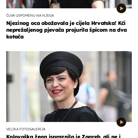
ČUVA USPOMENU NA NJEGA
Njezinog oca obožavala je cijela Hrvatska! Kći
neprežaljenog pjevača projurila špicom na dva
kotača
VELIKA FOTOGALERIJA
Kolovoška žega ispraznila je Zagreb, ali ne i