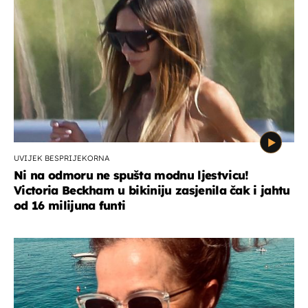
UVIJEK BESPRIJEKORNA
Ni na odmoru ne spušta modnu ljestvicu!
Victoria Beckham u bikiniju zasjenila čak i jahtu
od 16 milijuna funti