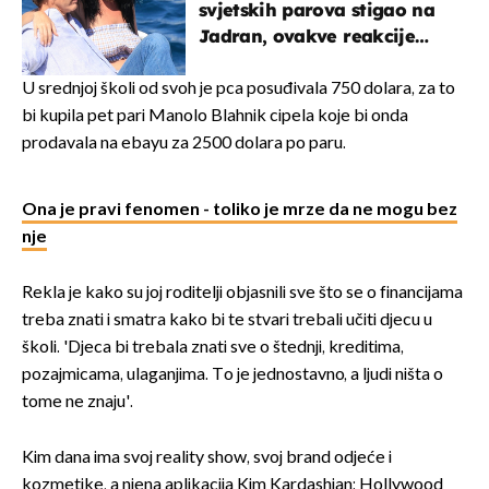
svjetskih parova stigao na
Jadran, ovakve reakcije
vjerojatno nisu očekivali
U srednjoj školi od svoh je pca posuđivala 750 dolara, za to
bi kupila pet pari Manolo Blahnik cipela koje bi onda
prodavala na ebayu za 2500 dolara po paru.
Ona je pravi fenomen - toliko je mrze da ne mogu bez
nje
Rekla je kako su joj roditelji objasnili sve što se o financijama
treba znati i smatra kako bi te stvari trebali učiti djecu u
školi. 'Djeca bi trebala znati sve o štednji, kreditima,
pozajmicama, ulaganjima. To je jednostavno, a ljudi ništa o
tome ne znaju'.
Kim dana ima svoj reality show, svoj brand odjeće i
kozmetike, a njena aplikacija Kim Kardashian: Hollywood