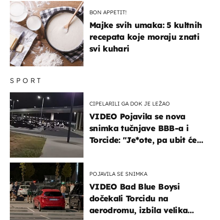
BON APPETIT!
Majke svih umaka: 5 kultnih
recepata koje moraju znati
svi kuhari
SPORT
CIPELARILI GA DOK JE LEŽAO
VIDEO Pojavila se nova
snimka tučnjave BBB-a i
Torcide: "Je*ote, pa ubit će
ga!"
POJAVILA SE SNIMKA
VIDEO Bad Blue Boysi
dočekali Torcidu na
aerodromu, izbila velika