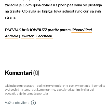
zaradila je 1,6 milijuna dolara u s prvih pet dana od puštanja
na tržište. Objavila je i knjigu i lova jednostavno curi sa svih
strana.
DNEVNIK.hr SHOWBUZZ pratite putem
iPhone/iPad
|
Android
|
Twitter
|
Facebook
Komentari
(0)
Uključite se u raspravu – podijelite svoje mišljenje, postavite pitanja ili ponudite
svoj pogled na temu. Vaš komentar može potaknuti zanimljiv dijalog i
obogatiti zajednicu našeg portala.
Važna obavijest
!