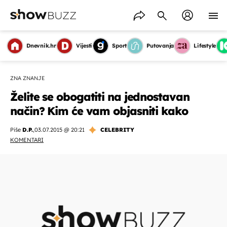
Dnevnik.hr
Vijesti
Sport
Putovanja
Lifestyle
ZNA ZNANJE
Želite se obogatiti na jednostavan
način? Kim će vam objasniti kako
Piše
D.P.
,
03.07.2015 @ 20:21
CELEBRITY
KOMENTARI
OMOGUĆI OBAVIJESTI