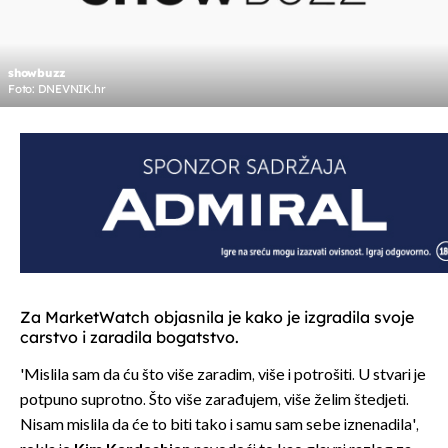
showbuzz
Foto: DNEVNIK.hr
Za MarketWatch objasnila je kako je izgradila svoje
carstvo i zaradila bogatstvo.
'Mislila sam da ću što više zaradim, više i potrošiti. U stvari je
potpuno suprotno. Što više zarađujem, više želim štedjeti.
Nisam mislila da će to biti tako i samu sam sebe iznenadila',