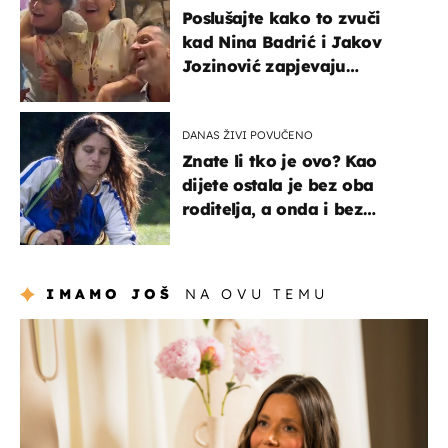
Poslušajte kako to zvuči
kad Nina Badrić i Jakov
Jozinović zapjevaju
Oliverov hit!
DANAS ŽIVI POVUČENO
Znate li tko je ovo? Kao
dijete ostala je bez oba
roditelja, a onda i bez
milijuna koje je trebala
naslijediti
IMAMO JOŠ
NA OVU TEMU
moda & ljepota