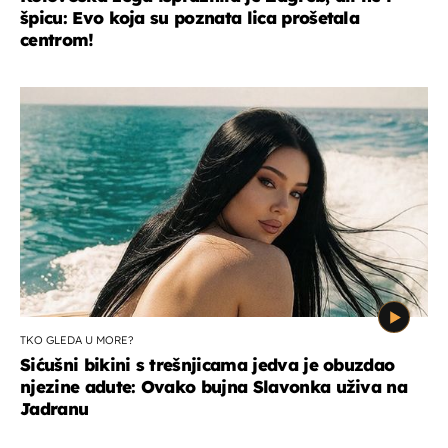
špicu: Evo koja su poznata lica prošetala
centrom!
TKO GLEDA U MORE?
Sićušni bikini s trešnjicama jedva je obuzdao
njezine adute: Ovako bujna Slavonka uživa na
Jadranu