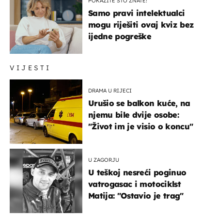
POKAŽITE ŠTO ZNATE!
Samo pravi intelektualci
mogu riješiti ovaj kviz bez
ijedne pogreške
VIJESTI
DRAMA U RIJECI
Urušio se balkon kuće, na
njemu bile dvije osobe:
"Život im je visio o koncu"
U ZAGORJU
U teškoj nesreći poginuo
vatrogasac i motociklst
Matija: "Ostavio je trag"