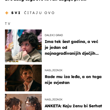
SVI
ČITAJU OVO
TV
DALEKI GRAD
Ima tek šest godina, a već
je jedan od
najnagrađivanijih dječjih
glumaca
NASLJEDNIK
Rade mu iza leđa, a on toga
nije svjestan
NASLJEDNIK
ANKETA: Koju ženu bi Serhat