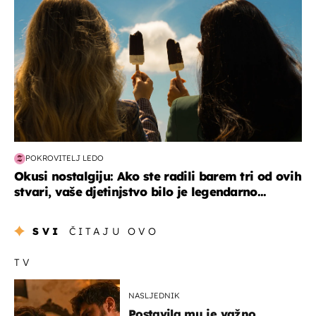
POKROVITELJ LEDO
Okusi nostalgiju: Ako ste radili barem tri od ovih
stvari, vaše djetinjstvo bilo je legendarno...
SVI
ČITAJU OVO
TV
NASLJEDNIK
Postavila mu je važno