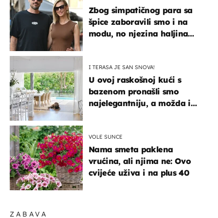
Zbog simpatičnog para sa
špice zaboravili smo i na
modu, no njezina haljina
itekako nas se dojmila
I TERASA JE SAN SNOVA!
U ovoj raskošnoj kući s
bazenom pronašli smo
najelegantniju, a možda i
najljepšu bijelu kuhinju
VOLE SUNCE
Nama smeta paklena
vrućina, ali njima ne: Ovo
cvijeće uživa i na plus 40
ZABAVA