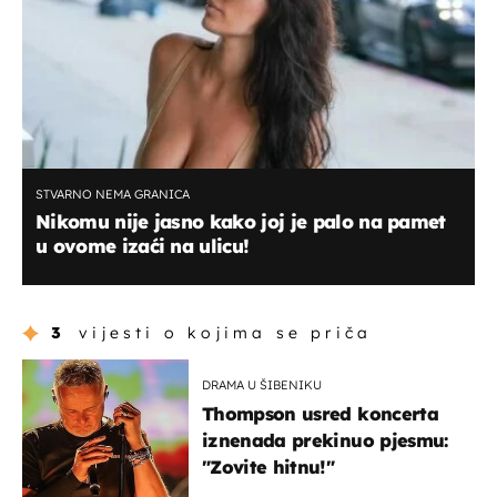
STVARNO NEMA GRANICA
Nikomu nije jasno kako joj je palo na pamet
u ovome izaći na ulicu!
3
vijesti o kojima se priča
DRAMA U ŠIBENIKU
Thompson usred koncerta
iznenada prekinuo pjesmu:
"Zovite hitnu!"