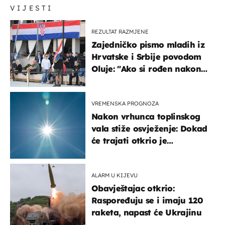
VIJESTI
REZULTAT RAZMJENE
Zajedničko pismo mladih iz
Hrvatske i Srbije povodom
Oluje: "Ako si rođen nakon
'95..."
VREMENSKA PROGNOZA
Nakon vrhunca toplinskog
vala stiže osvježenje: Dokad
će trajati otkrio je
meteorolog
ALARM U KIJEVU
Obavještajac otkrio:
Raspoređuju se i imaju 120
raketa, napast će Ukrajinu