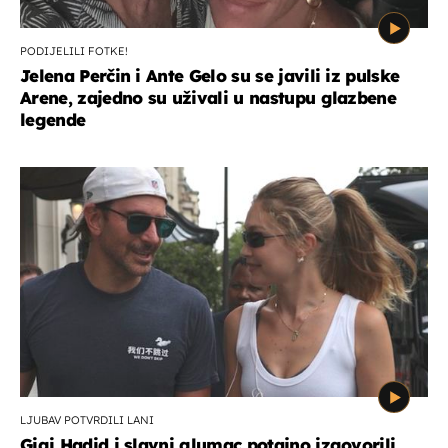
PODIJELILI FOTKE!
Jelena Perčin i Ante Gelo su se javili iz pulske
Arene, zajedno su uživali u nastupu glazbene
legende
LJUBAV POTVRDILI LANI
Gigi Hadid i slavni glumac potajno izgovorili