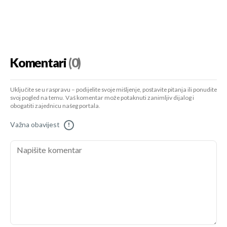
Komentari
(0)
Uključite se u raspravu – podijelite svoje mišljenje, postavite pitanja ili ponudite
svoj pogled na temu. Vaš komentar može potaknuti zanimljiv dijalog i
obogatiti zajednicu našeg portala.
Važna obavijest
!