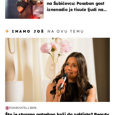
na Šubićevcu: Poseban gost
iznenadio je tisuće ljudi na
Thompsonovu koncertu
IMAMO JOŠ
NA OVU TEMU
moda & ljepota
POKROVITELJ BIPA
Što je stvarno potrebno koži da zablista? Beauty