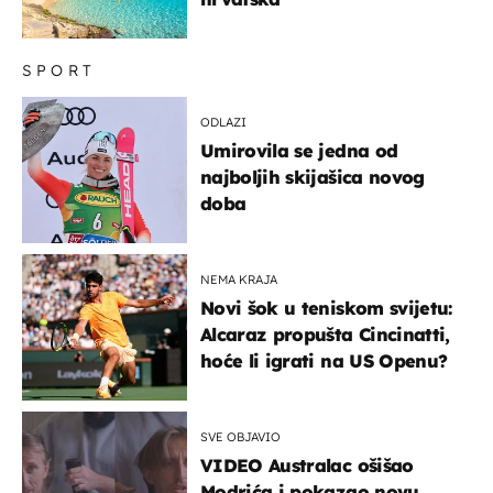
SPORT
ODLAZI
Umirovila se jedna od
najboljih skijašica novog
doba
NEMA KRAJA
Novi šok u teniskom svijetu:
Alcaraz propušta Cincinatti,
hoće li igrati na US Openu?
SVE OBJAVIO
VIDEO Australac ošišao
Modrića i pokazao novu