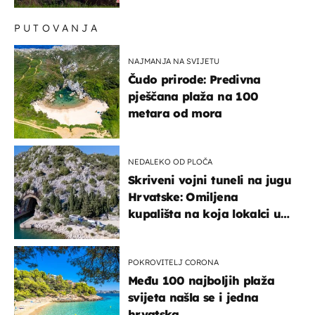
PUTOVANJA
NAJMANJA NA SVIJETU
Čudo prirode: Predivna
pješčana plaža na 100
metara od mora
NEDALEKO OD PLOČA
Skriveni vojni tuneli na jugu
Hrvatske: Omiljena
kupališta na koja lokalci u
miru dolaze roniti i skakati
u more
POKROVITELJ CORONA
Među 100 najboljih plaža
svijeta našla se i jedna
hrvatska