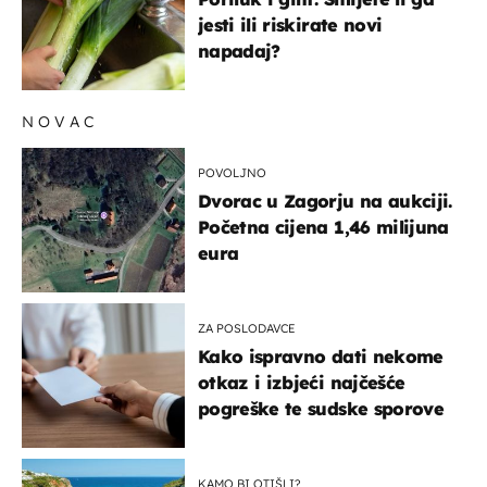
jesti ili riskirate novi
napadaj?
NOVAC
POVOLJNO
Dvorac u Zagorju na aukciji.
Početna cijena 1,46 milijuna
eura
ZA POSLODAVCE
Kako ispravno dati nekome
otkaz i izbjeći najčešće
pogreške te sudske sporove
KAMO BI OTIŠLI?