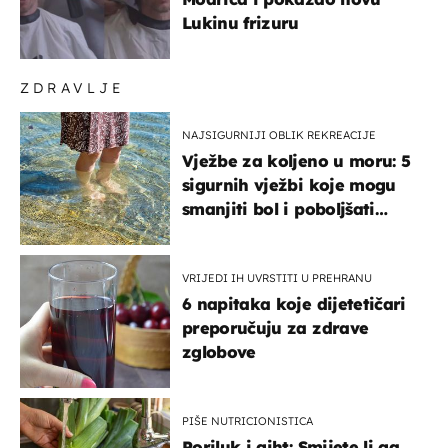
Lukinu frizuru
ZDRAVLJE
NAJSIGURNIJI OBLIK REKREACIJE
Vježbe za koljeno u moru: 5
sigurnih vježbi koje mogu
smanjiti bol i poboljšati
pokretljivost
VRIJEDI IH UVRSTITI U PREHRANU
6 napitaka koje dijetetičari
preporučuju za zdrave
zglobove
PIŠE NUTRICIONISTICA
Poriluk i giht: Smijete li ga