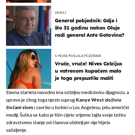
HEROJ
General pobjednik: Gdje i
što 31 godinu nakon Oluje
radi general Ante Gotovina?
S MORA POSLALA POZDRAVE
Vruće, vruće! Nives Celzijus
u vatrenom kupaćem malo
je toga prepustila mašti
Slavna starleta navodno ima ozbiljnu medicinsku dijagnozu, a
upravo je zbog toga njezin suprug
Kanye West doživio
živčani slom
i završio u bolnici u Los Angelesu, pišu američki
mediji. Šuška se kako je Kim cijelo vrijeme tajila svoje teško
zdravstveno stanje od članova obitelji jer nije htjela
sažaljenje.