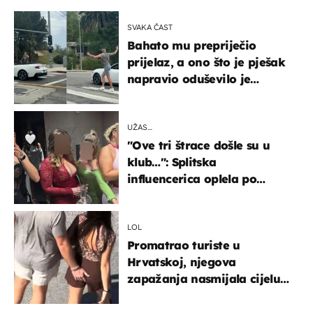
SVAKA ČAST
Bahato mu prepriječio
prijelaz, a ono što je pješak
napravio oduševilo je
društvene mreže
UŽAS…
"Ove tri štrace došle su u
klub…": Splitska
influencerica oplela po
ženama zbog užasnog
ponašanja
LOL
Promatrao turiste u
Hrvatskoj, njegova
zapažanja nasmijala cijelu
regiju