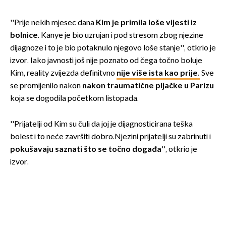
''Prije nekih mjesec dana
Kim je primila loše vijesti iz
bolnice
. Kanye je bio uzrujan i pod stresom zbog njezine
dijagnoze i to je bio potaknulo njegovo loše stanje'', otkrio je
izvor. Iako javnosti još nije poznato od čega točno boluje
Kim, reality zvijezda definitvno
nije više ista kao prije.
Sve
se promijenilo nakon
nakon traumatične pljačke u Parizu
koja se dogodila početkom listopada.
''Prijatelji od Kim su čuli da joj je dijagnosticirana teška
bolest i to neće završiti dobro.Njezini prijatelji su zabrinuti i
pokušavaju saznati što se točno događa
'', otkrio je
izvor.