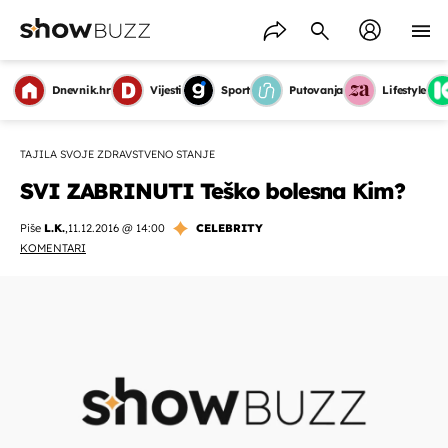
Dnevnik.hr
Vijesti
Sport
Putovanja
Lifestyle
TAJILA SVOJE ZDRAVSTVENO STANJE
SVI ZABRINUTI Teško bolesna Kim?
Piše
L.K.
,
11.12.2016 @ 14:00
CELEBRITY
KOMENTARI
OMOGUĆI OBAVIJESTI