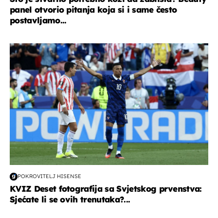
panel otvorio pitanja koja si i same često
postavljamo...
svjetsko prvenstvo 2026
POKROVITELJ HISENSE
KVIZ Deset fotografija sa Svjetskog prvenstva:
Sjećate li se ovih trenutaka?...