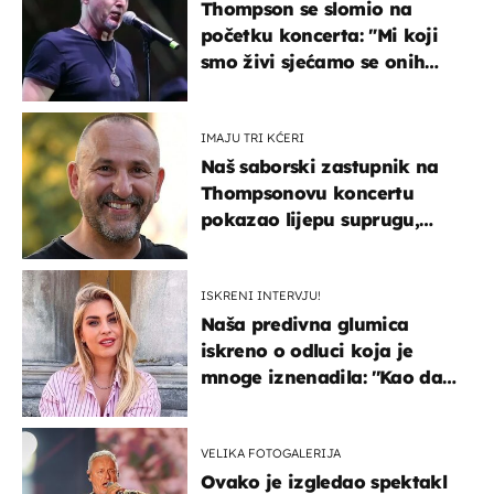
Thompson se slomio na
početku koncerta: "Mi koji
smo živi sjećamo se onih
koji nisu..."
IMAJU TRI KĆERI
Naš saborski zastupnik na
Thompsonovu koncertu
pokazao lijepu suprugu,
koja godinama izbjegava
javnost
ISKRENI INTERVJU!
Naša predivna glumica
iskreno o odluci koja je
mnoge iznenadila: ''Kao da
mi je veliki teret pao s leđa''
VELIKA FOTOGALERIJA
Ovako je izgledao spektakl