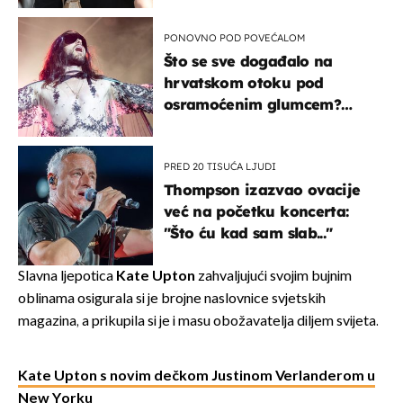
kotača
PONOVNO POD POVEĆALOM
Što se sve događalo na
hrvatskom otoku pod
osramoćenim glumcem?
Bizarni prizori i danas
izazivaju nevjericu
PRED 20 TISUĆA LJUDI
Thompson izazvao ovacije
već na početku koncerta:
"Što ću kad sam slab..."
Slavna ljepotica
Kate Upton
zahvaljujući svojim bujnim
oblinama osigurala si je brojne naslovnice svjetskih
magazina, a prikupila si je i masu obožavatelja diljem svijeta.
Kate Upton s novim dečkom Justinom Verlanderom u
New Yorku