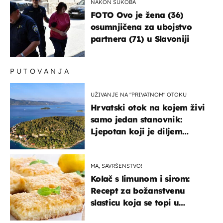
NAKON SUKOBA
FOTO Ovo je žena (36)
osumnjičena za ubojstvo
partnera (71) u Slavoniji
PUTOVANJA
UŽIVANJE NA "PRIVATNOM" OTOKU
Hrvatski otok na kojem živi
samo jedan stanovnik:
Ljepotan koji je diljem
svijeta poznat po svojem
"bijelom zlatu"
MA, SAVRŠENSTVO!
Kolač s limunom i sirom:
Recept za božanstvenu
slasticu koja se topi u
ustima