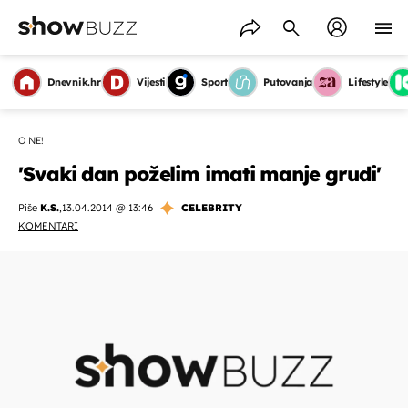
Dnevnik.hr
Vijesti
Sport
Putovanja
Lifestyle
O NE!
'Svaki dan poželim imati manje grudi'
Piše
K.S.
,
13.04.2014 @ 13:46
CELEBRITY
KOMENTARI
OMOGUĆI OBAVIJESTI