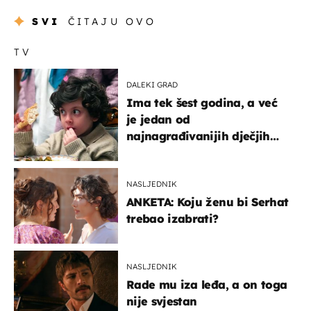
SVI
ČITAJU OVO
TV
DALEKI GRAD
Ima tek šest godina, a već
je jedan od
najnagrađivanijih dječjih
glumaca
NASLJEDNIK
ANKETA: Koju ženu bi Serhat
trebao izabrati?
NASLJEDNIK
Rade mu iza leđa, a on toga
nije svjestan