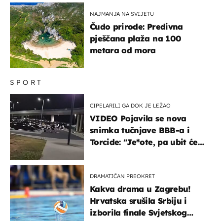
NAJMANJA NA SVIJETU
Čudo prirode: Predivna
pješčana plaža na 100
metara od mora
SPORT
CIPELARILI GA DOK JE LEŽAO
VIDEO Pojavila se nova
snimka tučnjave BBB-a i
Torcide: "Je*ote, pa ubit će
ga!"
DRAMATIČAN PREOKRET
Kakva drama u Zagrebu!
Hrvatska srušila Srbiju i
izborila finale Svjetskog