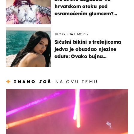
hrvatskom otoku pod
osramoćenim glumcem?
Bizarni prizori i danas
izazivaju nevjericu
TKO GLEDA U MORE?
Sićušni bikini s trešnjicama
jedva je obuzdao njezine
adute: Ovako bujna
Slavonka uživa na Jadranu
IMAMO JOŠ
NA OVU TEMU
kultura & zabava