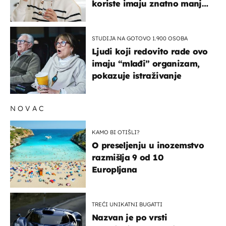
koriste imaju znatno manji
rizik od ovoga
STUDIJA NA GOTOVO 1.900 OSOBA
Ljudi koji redovito rade ovo
imaju “mlađi” organizam,
pokazuje istraživanje
NOVAC
KAMO BI OTIŠLI?
O preseljenju u inozemstvo
razmišlja 9 od 10
Europljana
TREĆI UNIKATNI BUGATTI
Nazvan je po vrsti