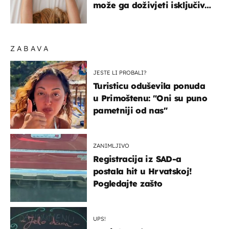
može ga doživjeti isključivo
na ovaj način
ZABAVA
JESTE LI PROBALI?
Turisticu oduševila ponuda
u Primoštenu: "Oni su puno
pametniji od nas"
ZANIMLJIVO
Registracija iz SAD-a
postala hit u Hrvatskoj!
Pogledajte zašto
UPS!