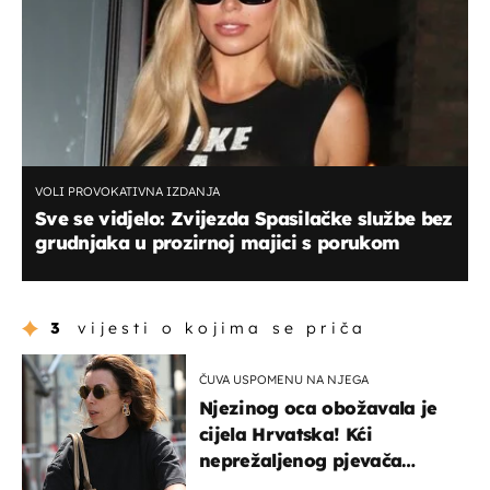
VOLI PROVOKATIVNA IZDANJA
Sve se vidjelo: Zvijezda Spasilačke službe bez
grudnjaka u prozirnoj majici s porukom
3
vijesti o kojima se priča
ČUVA USPOMENU NA NJEGA
Njezinog oca obožavala je
cijela Hrvatska! Kći
neprežaljenog pjevača
projurila špicom na dva