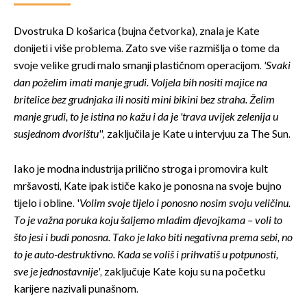
Dvostruka D košarica (bujna četvorka), znala je Kate
donijeti i više problema. Zato sve više razmišlja o tome da
svoje velike grudi malo smanji plastičnom operacijom.
'Svaki
dan poželim imati manje grudi. Voljela bih nositi majice na
britelice bez grudnjaka ili nositi mini bikini bez straha. Želim
manje grudi, to je istina no kažu i da je 'trava uvijek zelenija u
susjednom dvorištu''
, zaključila je Kate u intervjuu za The Sun.
Iako je modna industrija prilično stroga i promovira kult
mršavosti, Kate ipak ističe kako je ponosna na svoje bujno
tijelo i obline. '
Volim svoje tijelo i ponosno nosim svoju veličinu.
To je važna poruka koju šaljemo mladim djevojkama – voli to
što jesi i budi ponosna. Tako je lako biti negativna prema sebi, no
to je auto-destruktivno. Kada se voliš i prihvatiš u potpunosti,
sve je jednostavnije'
, zaključuje Kate koju su na početku
karijere nazivali punašnom.