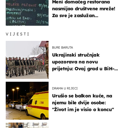
Meni domaćeg restorana
nasmijao društvene mreže!
Za sve je zaslužan
urnebesan naziv jela
VIJESTI
BURE BARUTA
Ukrajinski stručnjak
upozorava na novu
prijetnju: Ovaj grad u BiH-u
bi mogao biti žarište
DRAMA U RIJECI
Urušio se balkon kuće, na
njemu bile dvije osobe:
"Život im je visio o koncu"