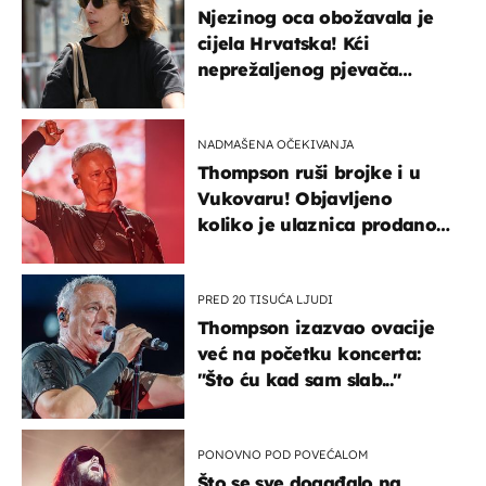
Njezinog oca obožavala je
cijela Hrvatska! Kći
neprežaljenog pjevača
projurila špicom na dva
kotača
NADMAŠENA OČEKIVANJA
Thompson ruši brojke i u
Vukovaru! Objavljeno
koliko je ulaznica prodano
u kratkom vremenu
PRED 20 TISUĆA LJUDI
Thompson izazvao ovacije
već na početku koncerta:
"Što ću kad sam slab..."
PONOVNO POD POVEĆALOM
Što se sve događalo na