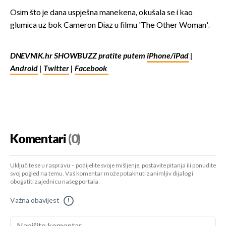
Osim što je dana uspješna manekena, okušala se i kao
glumica uz bok Cameron Diaz u filmu 'The Other Woman'.
DNEVNIK.hr SHOWBUZZ pratite putem
iPhone/iPad
|
Android
|
Twitter
|
Facebook
Komentari
(0)
Uključite se u raspravu – podijelite svoje mišljenje, postavite pitanja ili ponudite
svoj pogled na temu. Vaš komentar može potaknuti zanimljiv dijalog i
obogatiti zajednicu našeg portala.
Važna obavijest
!