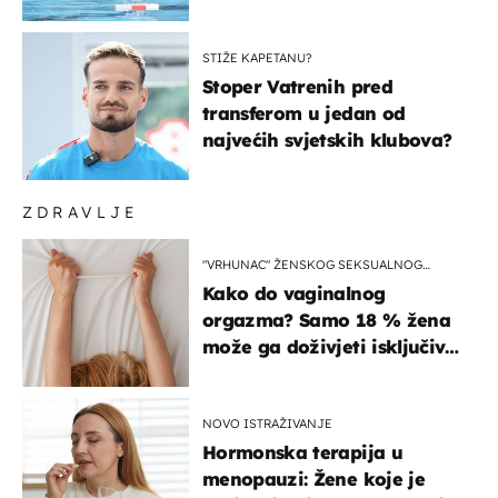
prvenstva
STIŽE KAPETANU?
Stoper Vatrenih pred
transferom u jedan od
najvećih svjetskih klubova?
ZDRAVLJE
"VRHUNAC" ŽENSKOG SEKSUALNOG
ISKUSTVA
Kako do vaginalnog
orgazma? Samo 18 % žena
može ga doživjeti isključivo
na ovaj način
NOVO ISTRAŽIVANJE
Hormonska terapija u
menopauzi: Žene koje je