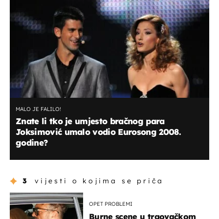
MALO JE FALILO!
Znate li tko je umjesto bračnog para
Joksimović umalo vodio Eurosong 2008.
godine?
3
vijesti o kojima se priča
OPET PROBLEMI
Burne scene u trgovačkom