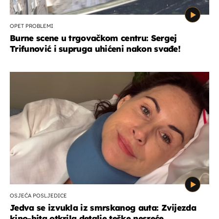
OPET PROBLEMI
Burne scene u trgovačkom centru: Sergej
Trifunović i supruga uhićeni nakon svađe!
OSJEĆA POSLJEDICE
Jedva se izvukla iz smrskanog auta: Zvijezda
kino-hita otkrila detalje teške nesreće