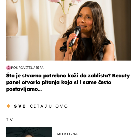
POKROVITELJ BIPA
Što je stvarno potrebno koži da zablista? Beauty
panel otvorio pitanja koja si i same često
postavljamo...
SVI
ČITAJU OVO
TV
DALEKI GRAD