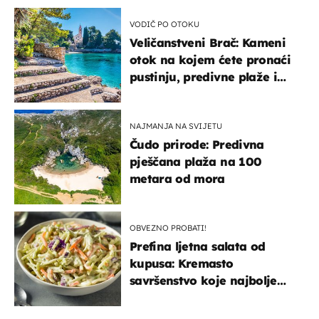
VODIČ PO OTOKU
Veličanstveni Brač: Kameni
otok na kojem ćete pronaći
pustinju, predivne plaže i
uzbudljivu hranu
NAJMANJA NA SVIJETU
Čudo prirode: Predivna
pješčana plaža na 100
metara od mora
OBVEZNO PROBATI!
Prefina ljetna salata od
kupusa: Kremasto
savršenstvo koje najbolje
paše uz pečeno meso