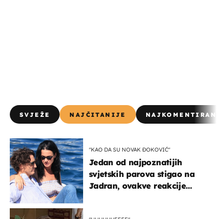
SVJEŽE
NAJČITANIJE
NAJKOMENTIRAN
"KAO DA SU NOVAK ĐOKOVIĆ"
Jedan od najpoznatijih
svjetskih parova stigao na
Jadran, ovakve reakcije
vjerojatno nisu očekivali