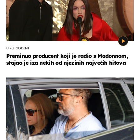
U 70. GODINI
Preminuo producent koji je radio s Madonnom,
stajao je iza nekih od njezinih najvećih hitova