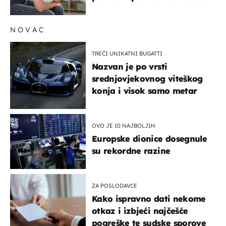
su simptomi toliko
zbunjujući
NOVAC
TREĆI UNIKATNI BUGATTI
Nazvan je po vrsti
srednjovjekovnog viteškog
konja i visok samo metar
OVO JE 10 NAJBOLJIH
Europske dionice dosegnule
su rekordne razine
ZA POSLODAVCE
Kako ispravno dati nekome
otkaz i izbjeći najčešće
pogreške te sudske sporove