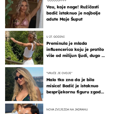
"UUUUUUFFFF"
Vau, koje noge! Ružičasti
badić istaknuo je najbolje
adute Maje Šuput
U 27. GODINI
Preminula je mlada
influencerica koju je pratilo
više od milijun ljudi, dugo se
borila s opakom bolešću
"VRUĆE JE OVDJE"
Malo tko zna da je bila
misica! Badić je istaknuo
besprijekornu figuru zgodne
voditeljice
NOVA ZVIJEZDA NA JADRANU