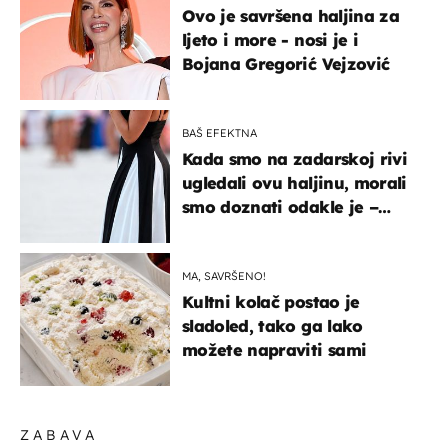
Ovo je savršena haljina za
ljeto i more - nosi je i
Bojana Gregorić Vejzović
BAŠ EFEKTNA
Kada smo na zadarskoj rivi
ugledali ovu haljinu, morali
smo doznati odakle je –
košta samo 18 eura
MA, SAVRŠENO!
Kultni kolač postao je
sladoled, tako ga lako
možete napraviti sami
ZABAVA