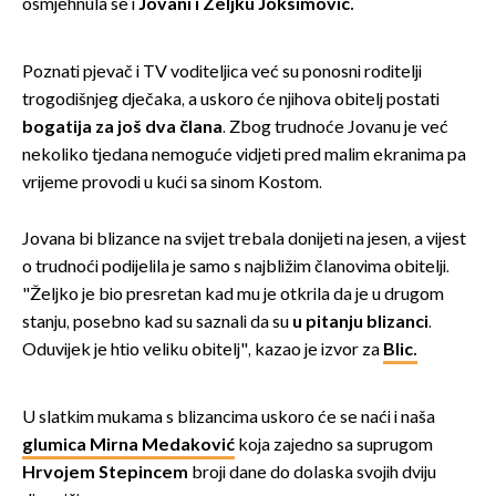
osmjehnula se i
Jovani i Željku Joksimović
.
Poznati pjevač i TV voditeljica već su ponosni roditelji
trogodišnjeg dječaka, a uskoro će njihova obitelj postati
bogatija za još dva člana
. Zbog trudnoće Jovanu je već
nekoliko tjedana nemoguće vidjeti pred malim ekranima pa
vrijeme provodi u kući sa sinom Kostom.
Jovana bi blizance na svijet trebala donijeti na jesen, a vijest
o trudnoći podijelila je samo s najbližim članovima obitelji.
"Željko je bio presretan kad mu je otkrila da je u drugom
stanju, posebno kad su saznali da su
u pitanju blizanci
.
Oduvijek je htio veliku obitelj", kazao je izvor za
Blic.
U slatkim mukama s blizancima uskoro će se naći i naša
glumica Mirna Medaković
koja zajedno sa suprugom
Hrvojem Stepincem
broji dane do dolaska svojih dviju