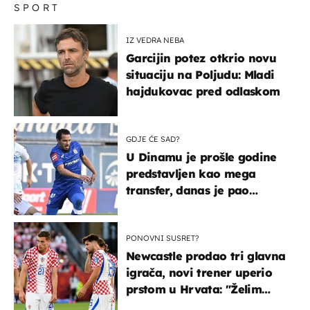
SPORT
IZ VEDRA NEBA
Garcijin potez otkrio novu
situaciju na Poljudu: Mladi
hajdukovac pred odlaskom
GDJE ĆE SAD?
U Dinamu je prošle godine
predstavljen kao mega
transfer, danas je pao
najniže u karijeri
PONOVNI SUSRET?
Newcastle prodao tri glavna
igrača, novi trener uperio
prstom u Hrvata: "Želim
njega!"