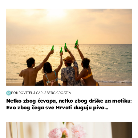
zanimljivosti
POKROVITELJ CARLSBERG CROATIA
Netko zbog ćevapa, netko zbog drške za motiku:
Evo zbog čega sve Hrvati duguju pivo...
moda & ljepota