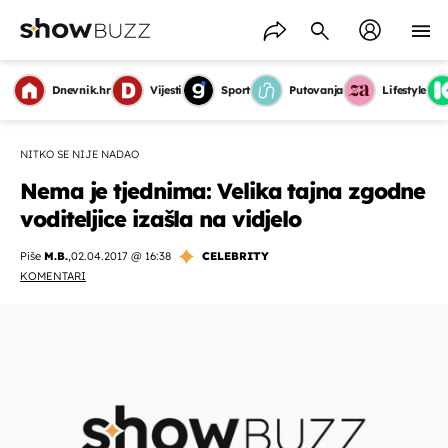
Dnevnik.hr
Vijesti
Sport
Putovanja
Lifestyle
NITKO SE NIJE NADAO
Nema je tjednima: Velika tajna zgodne
voditeljice izašla na vidjelo
Piše
M.B.
,
02.04.2017 @ 16:38
CELEBRITY
KOMENTARI
OMOGUĆI OBAVIJESTI