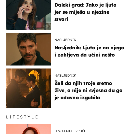
Daleki grad: Jako je ljuta
jer se miješa u njezine
stvari
NASLJEDNIK
Nasljednik: Ljuta je na njega
i zahtjeva da učini nešto
NASLJEDNIK
Želi da njih troje sretno
žive, a nije ni svjesna da ga
je odavno izgubila
LIFESTYLE
U NOJ NIJE VRUĆE