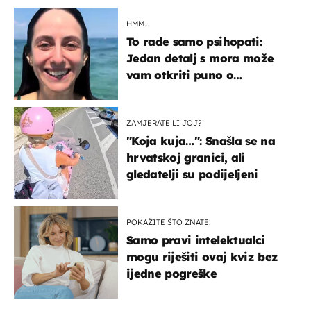
HMM…
To rade samo psihopati:
Jedan detalj s mora može
vam otkriti puno o
prijateljima
ZAMJERATE LI JOJ?
"Koja kuja…": Snašla se na
hrvatskoj granici, ali
gledatelji su podijeljeni
POKAŽITE ŠTO ZNATE!
Samo pravi intelektualci
mogu riješiti ovaj kviz bez
ijedne pogreške