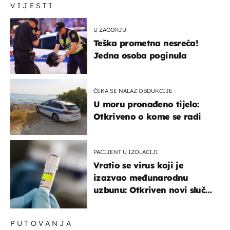
VIJESTI
U ZAGORJU
Teška prometna nesreća!
Jedna osoba poginula
ČEKA SE NALAZ OBDUKCIJE
U moru pronađeno tijelo:
Otkriveno o kome se radi
PACIJENT U IZOLACIJI
Vratio se virus koji je
izazvao međunarodnu
uzbunu: Otkriven novi slučaj
u Europi
PUTOVANJA