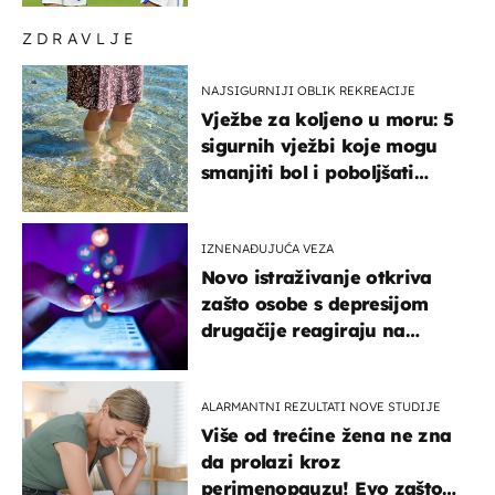
ZDRAVLJE
NAJSIGURNIJI OBLIK REKREACIJE
Vježbe za koljeno u moru: 5
sigurnih vježbi koje mogu
smanjiti bol i poboljšati
pokretljivost
IZNENAĐUJUĆA VEZA
Novo istraživanje otkriva
zašto osobe s depresijom
drugačije reagiraju na
lajkove
ALARMANTNI REZULTATI NOVE STUDIJE
Više od trećine žena ne zna
da prolazi kroz
perimenopauzu! Evo zašto