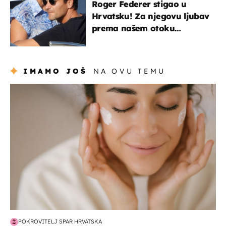
Roger Federer stigao u
Hrvatsku! Za njegovu ljubav
prema našem otoku
zaslužan je jedan poznati
Hrvat
IMAMO JOŠ
NA OVU TEMU
moda & ljepota
POKROVITELJ SPAR HRVATSKA