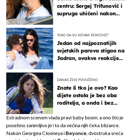
centru: Sergej Trifunović i
supruga uhićeni nakon
svađe!
"KAO DA SU NOVAK ĐOKOVIĆ"
Jedan od najpoznatijih
svjetskih parova stigao na
Jadran, ovakve reakcije
vjerojatno nisu očekivali
DANAS ŽIVI POVUČENO
Znate li tko je ovo? Kao
dijete ostala je bez oba
roditelja, a onda i bez
milijuna koje je trebala
naslijediti
Estradnom scenom vlada pravi baby boom, a ono što je
posebno zanimljivo je i to da većina njih čeka blizance.
Nakon Georgea Clooneya i
Beyonce
, dvostruka sreća