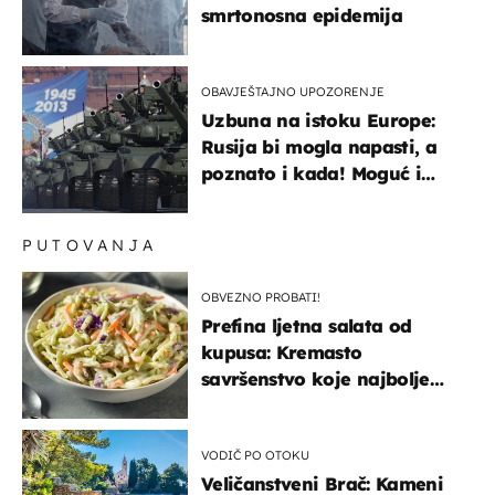
smrtonosna epidemija
OBAVJEŠTAJNO UPOZORENJE
Uzbuna na istoku Europe:
Rusija bi mogla napasti, a
poznato i kada! Moguć i
kopneni upad u članicu
NATO-a
PUTOVANJA
OBVEZNO PROBATI!
Prefina ljetna salata od
kupusa: Kremasto
savršenstvo koje najbolje
paše uz pečeno meso
VODIČ PO OTOKU
Veličanstveni Brač: Kameni