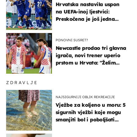
Hrvatska nastavila uspon
na UEFA-inoj ljestvici:
Preskočena je još jedna
država
PONOVNI SUSRET?
Newcastle prodao tri glavna
igrača, novi trener uperio
prstom u Hrvata: "Želim
njega!"
ZDRAVLJE
NAJSIGURNIJI OBLIK REKREACIJE
Vježbe za koljeno u moru: 5
sigurnih vježbi koje mogu
smanjiti bol i poboljšati
pokretljivost