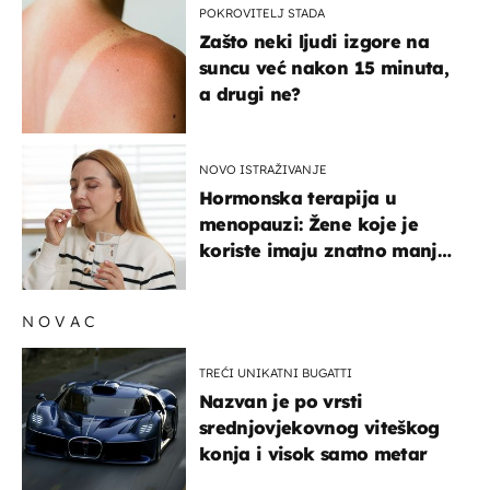
POKROVITELJ STADA
Zašto neki ljudi izgore na
suncu već nakon 15 minuta,
a drugi ne?
NOVO ISTRAŽIVANJE
Hormonska terapija u
menopauzi: Žene koje je
koriste imaju znatno manji
rizik od ovoga
NOVAC
TREĆI UNIKATNI BUGATTI
Nazvan je po vrsti
srednjovjekovnog viteškog
konja i visok samo metar