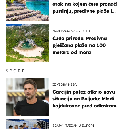
otok na kojem ćete pronaći
pustinju, predivne plaže i
uzbudljivu hranu
NAJMANJA NA SVIJETU
Čudo prirode: Predivna
pješčana plaža na 100
metara od mora
SPORT
IZ VEDRA NEBA
Garcijin potez otkrio novu
situaciju na Poljudu: Mladi
hajdukovac pred odlaskom
SJAJAN TJEDAN U EUROPI