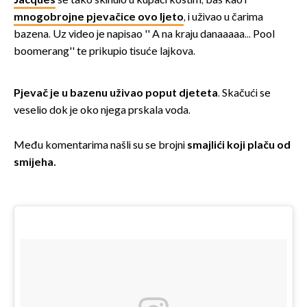
Jacques
se tako skinuio u kupaći kostim, baš kao i
mnogobrojne pjevačice ovo ljeto
, i uživao u čarima
bazena. Uz video je napisao '' A na kraju danaaaaa... Pool
boomerang'' te prikupio tisuće lajkova.
Pjevač je u bazenu uživao poput djeteta
. Skačući se
veselio dok je oko njega prskala voda.
Među komentarima našli su se brojni
smajlići koji plaču od
smijeha.