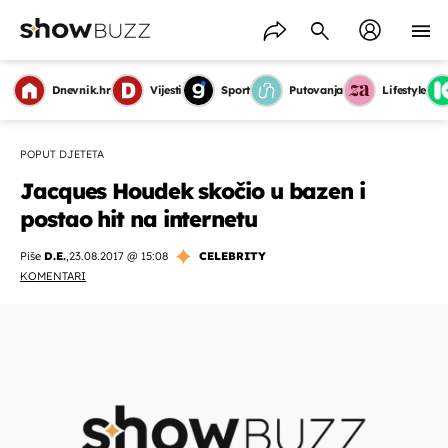
Dnevnik.hr
Vijesti
Sport
Putovanja
Lifestyle
POPUT DJETETA
Jacques Houdek skočio u bazen i
postao hit na internetu
Piše
D.E.
,
23.08.2017 @ 15:08
CELEBRITY
KOMENTARI
OMOGUĆI OBAVIJESTI