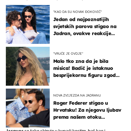
"KAO DA SU NOVAK ĐOKOVIĆ"
Jedan od najpoznatijih
svjetskih parova stigao na
Jadran, ovakve reakcije
vjerojatno nisu očekivali
"VRUĆE JE OVDJE"
Malo tko zna da je bila
misica! Badić je istaknuo
besprijekornu figuru zgodne
voditeljice
NOVA ZVIJEZDA NA JADRANU
Roger Federer stigao u
Hrvatsku! Za njegovu ljubav
prema našem otoku
zaslužan je jedan poznati
Hrvat