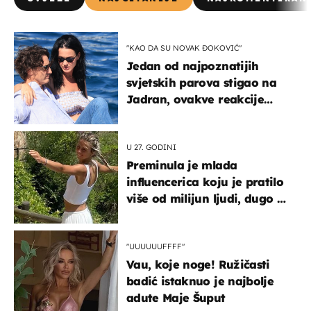
"KAO DA SU NOVAK ĐOKOVIĆ"
Jedan od najpoznatijih
svjetskih parova stigao na
Jadran, ovakve reakcije
vjerojatno nisu očekivali
U 27. GODINI
Preminula je mlada
influencerica koju je pratilo
više od milijun ljudi, dugo se
borila s opakom bolešću
"UUUUUUFFFF"
Vau, koje noge! Ružičasti
badić istaknuo je najbolje
adute Maje Šuput