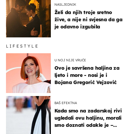
NASLJEDNIK
Želi da njih troje sretno
žive, a nije ni svjesna da ga
je odavno izgubila
LIFESTYLE
U NOJ NIJE VRUĆE
Ovo je savršena haljina za
ljeto i more - nosi je i
Bojana Gregorić Vejzović
BAŠ EFEKTNA
Kada smo na zadarskoj rivi
ugledali ovu haljinu, morali
smo doznati odakle je –
košta samo 18 eura