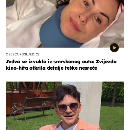
OSJEĆA POSLJEDICE
Jedva se izvukla iz smrskanog auta: Zvijezda
kino-hita otkrila detalje teške nesreće