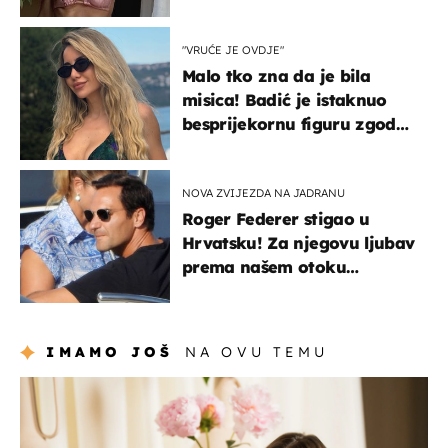
"VRUĆE JE OVDJE"
Malo tko zna da je bila
misica! Badić je istaknuo
besprijekornu figuru zgodne
voditeljice
NOVA ZVIJEZDA NA JADRANU
Roger Federer stigao u
Hrvatsku! Za njegovu ljubav
prema našem otoku
zaslužan je jedan poznati
Hrvat
IMAMO JOŠ
NA OVU TEMU
moda & ljepota