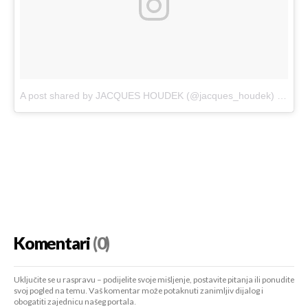
A post shared by JACQUES HOUDEK (@jacques_houdek)
on
Aug
Komentari
(0)
Uključite se u raspravu – podijelite svoje mišljenje, postavite pitanja ili ponudite
svoj pogled na temu. Vaš komentar može potaknuti zanimljiv dijalog i
obogatiti zajednicu našeg portala.