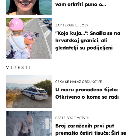
vam otkriti puno o
prijateljima
ZAMJERATE LI JOJ?
"Koja kuja…": Snašla se na
hrvatskoj granici, ali
gledatelji su podijeljeni
VIJESTI
ČEKA SE NALAZ OBDUKCIJE
U moru pronađeno tijelo:
Otkriveno o kome se radi
RASTE BROJ MRTVIH
Broj zaraženih prvi put
premašio četiri tisuće: Širi se