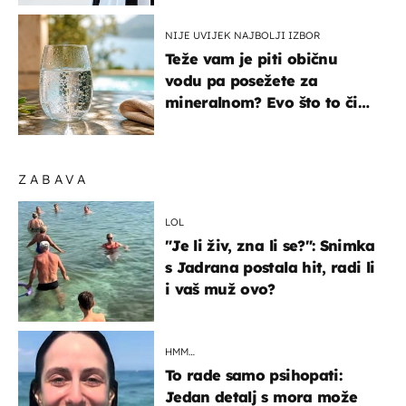
NIJE UVIJEK NAJBOLJI IZBOR
Teže vam je piti običnu
vodu pa posežete za
mineralnom? Evo što to čini
organizmu
ZABAVA
LOL
"Je li živ, zna li se?": Snimka
s Jadrana postala hit, radi li
i vaš muž ovo?
HMM…
To rade samo psihopati:
Jedan detalj s mora može