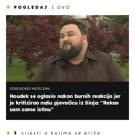
POGLEDAJ
I OVO
ODGOVORIO MEDIJIMA!
Houdek se oglasio nakon burnih reakcija jer
je kritizirao našu pjevačicu iz Sinja: ''Rekao
sam samo istinu''
3
vijesti o kojima se priča