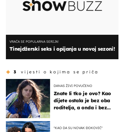
VRAĆA SE POPULARNA SERIJA!
Tinejdžerski seks i opijanja u novoj sezoni!
3
vijesti o kojima se priča
DANAS ŽIVI POVUČENO
Znate li tko je ovo? Kao
dijete ostala je bez oba
roditelja, a onda i bez
milijuna koje je trebala
naslijediti
"KAO DA SU NOVAK ĐOKOVIĆ"