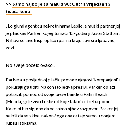
>>
Samo najbolje za malu divu: Outfit vrijedan 13
tisuća kuna!
JLo glumi agenticu nekretninama Leslie, a muški partner joj
je pljačkaš Parker, kojeg tumači 45-godišnji Jason Statham.
Njihovi se životi isprepliću i par na kraju završi u ljubavnoj
vezi.
No, sve je počelo ovako...
Parkera u posljednjoj pljački prevare njegovi 'kompanjoni' i
pokušaju ga ubiti. Nakon što jedva preživi, Parker odlazi
potražiti pomoć od svoje bivše bande u Palm Beach
(Florida) gdje živi i Leslie od koje također treba pomoć.
Kako bi bio siguran da ne snima njihov razgovor, Parker joj
naloži da se skine, nakon čega ona ostaje samo u donjem
rublju i štiklama.