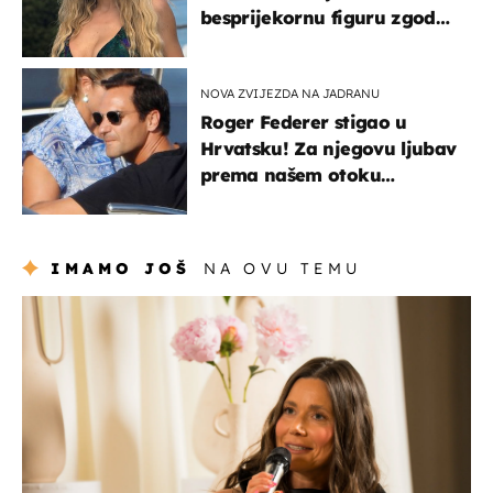
besprijekornu figuru zgodne
voditeljice
NOVA ZVIJEZDA NA JADRANU
Roger Federer stigao u
Hrvatsku! Za njegovu ljubav
prema našem otoku
zaslužan je jedan poznati
Hrvat
IMAMO JOŠ
NA OVU TEMU
moda & ljepota