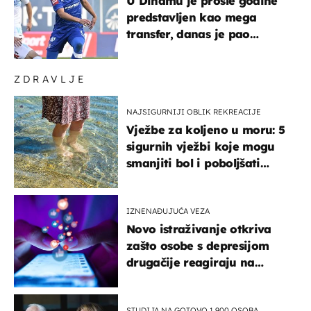
U Dinamu je prošle godine
predstavljen kao mega
transfer, danas je pao
najniže u karijeri
ZDRAVLJE
NAJSIGURNIJI OBLIK REKREACIJE
Vježbe za koljeno u moru: 5
sigurnih vježbi koje mogu
smanjiti bol i poboljšati
pokretljivost
IZNENAĐUJUĆA VEZA
Novo istraživanje otkriva
zašto osobe s depresijom
drugačije reagiraju na
lajkove
STUDIJA NA GOTOVO 1.900 OSOBA