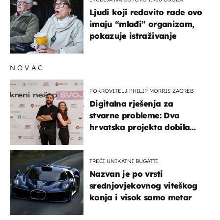
Ljudi koji redovito rade ovo
imaju “mlađi” organizam,
pokazuje istraživanje
NOVAC
POKROVITELJ PHILIP MORRIS ZAGREB
Digitalna rješenja za
stvarne probleme: Dva
hrvatska projekta dobila
potporu za razvoj
TREĆI UNIKATNI BUGATTI
Nazvan je po vrsti
srednjovjekovnog viteškog
konja i visok samo metar