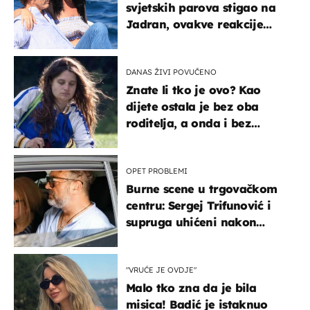
svjetskih parova stigao na
Jadran, ovakve reakcije
vjerojatno nisu očekivali
DANAS ŽIVI POVUČENO
Znate li tko je ovo? Kao
dijete ostala je bez oba
roditelja, a onda i bez
milijuna koje je trebala
naslijediti
OPET PROBLEMI
Burne scene u trgovačkom
centru: Sergej Trifunović i
supruga uhićeni nakon
svađe!
"VRUĆE JE OVDJE"
Malo tko zna da je bila
misica! Badić je istaknuo