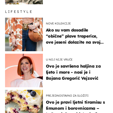
glumaca
LIFESTYLE
NOVE KOLEKCIJE
Ako su vam dosadile
“obične” plave traperice,
ove jeseni dolazite na svoje
- izdvajamo 15 hit modela
U NOJ NIJE VRUĆE
Ovo je savršena haljina za
ljeto i more - nosi je i
Bojana Gregorić Vejzović
PREJEDNOSTAVNO ZA SLOŽITI
Ovo je pravi ljetni tiramisu s
limunom i borovnicama –