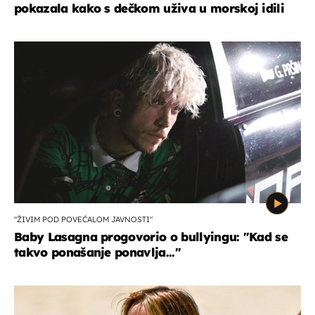
pokazala kako s dečkom uživa u morskoj idili
"ŽIVIM POD POVEĆALOM JAVNOSTI"
Baby Lasagna progovorio o bullyingu: "Kad se
takvo ponašanje ponavlja..."