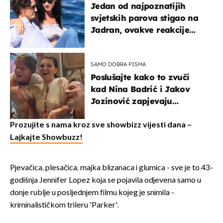
Jedan od najpoznatijih
svjetskih parova stigao na
Jadran, ovakve reakcije
vjerojatno nisu očekivali
SAMO DOBRA PISMA
Poslušajte kako to zvuči
kad Nina Badrić i Jakov
Jozinović zapjevaju
Oliverov hit!
Prozujite s nama kroz sve showbizz vijesti dana –
Lajkajte Showbuzz!
Pjevačica, plesačica, majka blizanaca i glumica - sve je to 43-
godišnja Jennifer Lopez koja se pojavila odjevena samo u
donje rublje u posljednjem filmu kojeg je snimila -
kriminalističkom trileru 'Parker'.