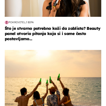
POKROVITELJ BIPA
Što je stvarno potrebno koži da zablista? Beauty
panel otvorio pitanja koja si i same često
postavljamo...
zanimljivosti