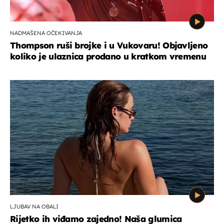
NADMAŠENA OČEKIVANJA
Thompson ruši brojke i u Vukovaru! Objavljeno
koliko je ulaznica prodano u kratkom vremenu
LJUBAV NA OBALI
Rijetko ih viđamo zajedno! Naša glumica