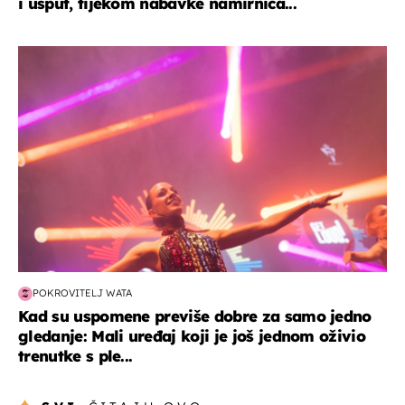
i usput, tijekom nabavke namirnica...
kultura & zabava
POKROVITELJ WATA
Kad su uspomene previše dobre za samo jedno
gledanje: Mali uređaj koji je još jednom oživio
trenutke s ple...