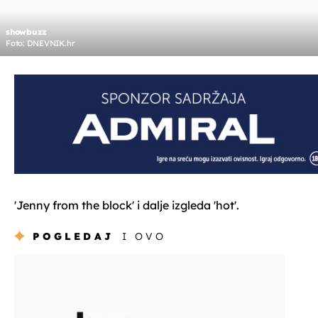
showbuzz
Foto: DNEVNIK.hr
'Jenny from the block' i dalje izgleda 'hot'.
POGLEDAJ
I OVO