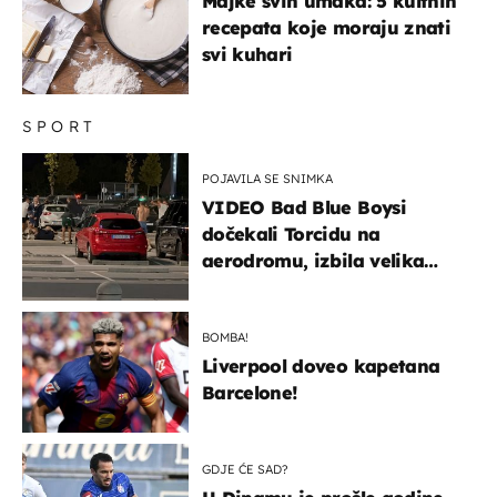
Majke svih umaka: 5 kultnih
recepata koje moraju znati
svi kuhari
SPORT
POJAVILA SE SNIMKA
VIDEO Bad Blue Boysi
dočekali Torcidu na
aerodromu, izbila velika
masovna tučnjava
BOMBA!
Liverpool doveo kapetana
Barcelone!
GDJE ĆE SAD?