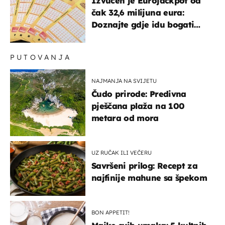
Izvučen je Eurojackpot od
čak 32,6 milijuna eura:
Doznajte gdje idu bogati
dobitci u Hrvatskoj
PUTOVANJA
NAJMANJA NA SVIJETU
Čudo prirode: Predivna
pješčana plaža na 100
metara od mora
UZ RUČAK ILI VEČERU
Savršeni prilog: Recept za
najfinije mahune sa špekom
BON APPETIT!