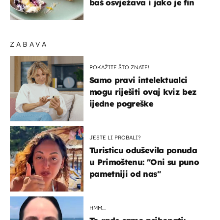
baš osvježava i jako je fin
ZABAVA
POKAŽITE ŠTO ZNATE!
Samo pravi intelektualci
mogu riješiti ovaj kviz bez
ijedne pogreške
JESTE LI PROBALI?
Turisticu oduševila ponuda
u Primoštenu: "Oni su puno
pametniji od nas"
HMM…