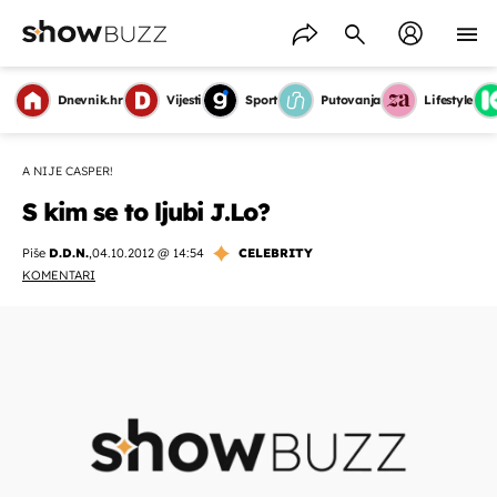
Dnevnik.hr
Vijesti
Sport
Putovanja
Lifestyle
A NIJE CASPER!
S kim se to ljubi J.Lo?
Piše
D.D.N.
,
04.10.2012 @ 14:54
CELEBRITY
KOMENTARI
OMOGUĆI OBAVIJESTI