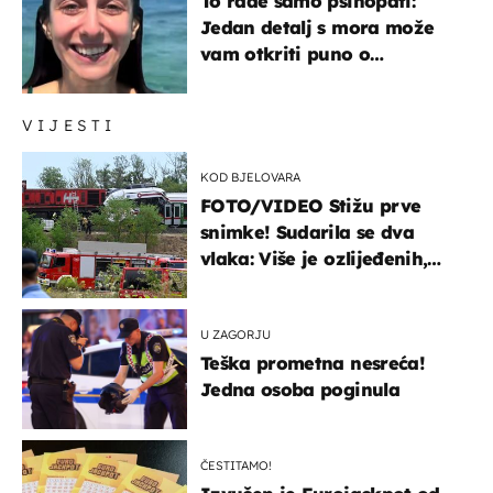
To rade samo psihopati:
Jedan detalj s mora može
vam otkriti puno o
prijateljima
VIJESTI
KOD BJELOVARA
FOTO/VIDEO Stižu prve
snimke! Sudarila se dva
vlaka: Više je ozlijeđenih,
hitne službe na terenu
U ZAGORJU
Teška prometna nesreća!
Jedna osoba poginula
ČESTITAMO!