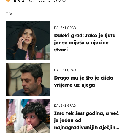
SVI
ČITAJU OVO
TV
DALEKI GRAD
Daleki grad: Jako je ljuta
jer se miješa u njezine
stvari
DALEKI GRAD
Drago mu je što je cijelo
vrijeme uz njega
DALEKI GRAD
Ima tek šest godina, a već
je jedan od
najnagrađivanijih dječjih