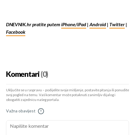
DNEVNIK.hr pratite putem
iPhone/iPad
|
Android
|
Twitter
|
Facebook
Komentari
(0)
Uključite se u raspravu – podijelite svoje mišljenje, postavite pitanja ili ponudite
svoj pogled na temu. Vaš komentar može potaknuti zanimljiv dijalog i
obogatiti zajednicu našeg portala.
Važna obavijest
!