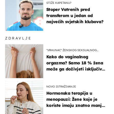
STIŽE KAPETANU?
Stoper Vatrenih pred
transferom u jedan od
najvećih svjetskih klubova?
ZDRAVLJE
"VRHUNAC" ŽENSKOG SEKSUALNOG
ISKUSTVA
Kako do vaginalnog
orgazma? Samo 18 % žena
može ga doživjeti isključivo
na ovaj način
NOVO ISTRAŽIVANJE
Hormonska terapija u
menopauzi: Žene koje je
koriste imaju znatno manji
rizik od ovoga