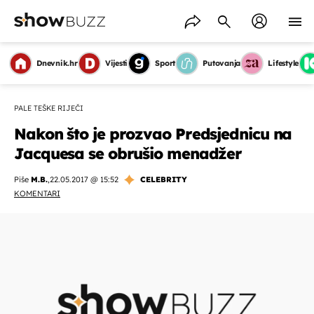
Dnevnik.hr
Vijesti
Sport
Putovanja
Lifestyle
PALE TEŠKE RIJEČI
Nakon što je prozvao Predsjednicu na
Jacquesa se obrušio menadžer
Piše
M.B.
,
22.05.2017 @ 15:52
CELEBRITY
KOMENTARI
OMOGUĆI OBAVIJESTI