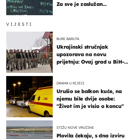
Za sve je zaslužan
urnebesan naziv jela
VIJESTI
BURE BARUTA
Ukrajinski stručnjak
upozorava na novu
prijetnju: Ovaj grad u BiH-u
bi mogao biti žarište
DRAMA U RIJECI
Urušio se balkon kuće, na
njemu bile dvije osobe:
"Život im je visio o koncu"
STIŽU NOVE VRUĆINE
Plovila čekaju, s dna izviru