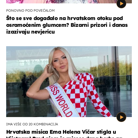
PONOVNO POD POVEĆALOM
Što se sve događalo na hrvatskom otoku pod
osramoćenim glumcem? Bizarni prizori i danas
izazivaju nevjericu
IMA VIŠE OD 20 KOMBINACIJA
Hrvatska misica Ema Helena Vičar stigla u