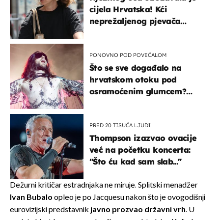
cijela Hrvatska! Kći
neprežaljenog pjevača
projurila špicom na dva
kotača
PONOVNO POD POVEĆALOM
Što se sve događalo na
hrvatskom otoku pod
osramoćenim glumcem?
Bizarni prizori i danas
izazivaju nevjericu
PRED 20 TISUĆA LJUDI
Thompson izazvao ovacije
već na početku koncerta:
"Što ću kad sam slab..."
Dežurni kritičar estradnjaka ne miruje. Splitski menadžer
Ivan Bubalo
opleo je po Jacquesu nakon što je ovogodišnji
eurovizijski predstavnik
javno prozvao državni vrh
. U