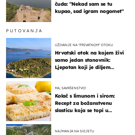
čuda: "Nekad sam se tu
kupao, sad igram nogomet"
PUTOVANJA
UŽIVANJE NA "PRIVATNOM" OTOKU
Hrvatski otok na kojem živi
samo jedan stanovnik:
Ljepotan koji je diljem
svijeta poznat po svojem
"bijelom zlatu"
MA, SAVRŠENSTVO!
Kolač s limunom i sirom:
Recept za božanstvenu
slasticu koja se topi u
ustima
NAJMANJA NA SVIJETU