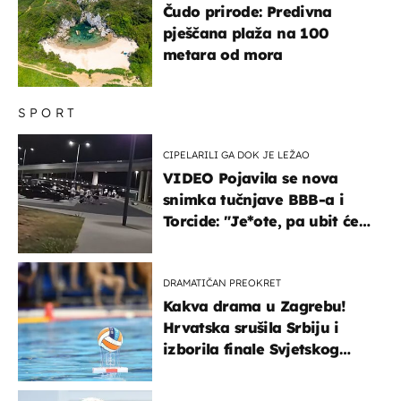
Čudo prirode: Predivna
pješčana plaža na 100
metara od mora
SPORT
CIPELARILI GA DOK JE LEŽAO
VIDEO Pojavila se nova
snimka tučnjave BBB-a i
Torcide: "Je*ote, pa ubit će
ga!"
DRAMATIČAN PREOKRET
Kakva drama u Zagrebu!
Hrvatska srušila Srbiju i
izborila finale Svjetskog
prvenstva