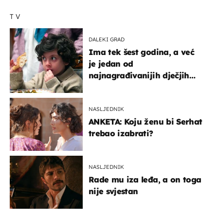
TV
DALEKI GRAD
Ima tek šest godina, a već
je jedan od
najnagrađivanijih dječjih
glumaca
NASLJEDNIK
ANKETA: Koju ženu bi Serhat
trebao izabrati?
NASLJEDNIK
Rade mu iza leđa, a on toga
nije svjestan