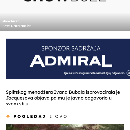
showbuzz
Foto: DNEVNIK.hr
Splitskog menadžera Ivana Bubala isprovocirala je
Jacquesova objava pa mu je javno odgovorio u
svom stilu.
POGLEDAJ
I OVO