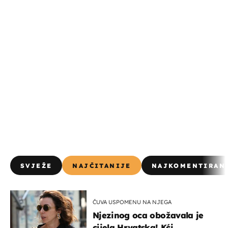
SVJEŽE
NAJČITANIJE
NAJKOMENTIRAN
ČUVA USPOMENU NA NJEGA
Njezinog oca obožavala je
cijela Hrvatska! Kći