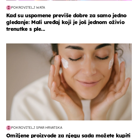
POKROVITELJ WATA
Kad su uspomene previše dobre za samo jedno
gledanje: Mali uređaj koji je još jednom oživio
trenutke s ple...
moda & ljepota
POKROVITELJ SPAR HRVATSKA
Omiljene proizvode za njegu sada možete kupiti