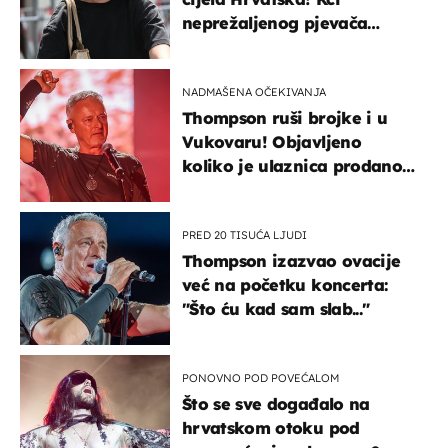
neprežaljenog pjevača
projurila špicom na dva
kotača
NADMAŠENA OČEKIVANJA
Thompson ruši brojke i u
Vukovaru! Objavljeno
koliko je ulaznica prodano
u kratkom vremenu
PRED 20 TISUĆA LJUDI
Thompson izazvao ovacije
već na početku koncerta:
"Što ću kad sam slab..."
PONOVNO POD POVEĆALOM
Što se sve događalo na
hrvatskom otoku pod