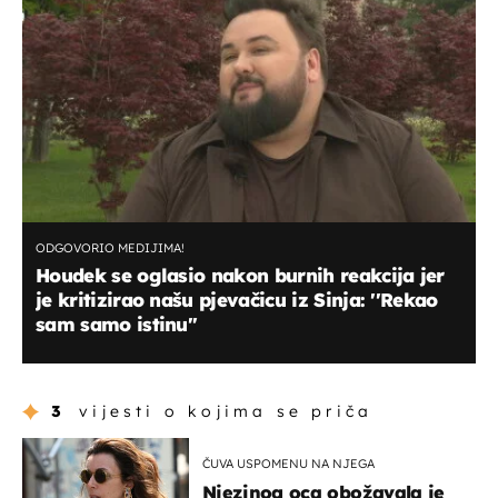
ODGOVORIO MEDIJIMA!
Houdek se oglasio nakon burnih reakcija jer
je kritizirao našu pjevačicu iz Sinja: ''Rekao
sam samo istinu''
3
vijesti o kojima se priča
ČUVA USPOMENU NA NJEGA
Njezinog oca obožavala je