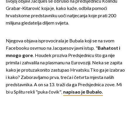
svojoj objavi Jacques se obrušio na predsjednicu Kolindu
Grabar-Kitarović koja je, kako kaže, odbila pomoći
hrvatskome predstavniku uoči natjecanja koje prati 200
milijuna gledatelja diljem svijeta.
Njegova objava isprovocirala je Bubala koji se na svom
Facebooku osvrnuo na Jacquesov javni istup. "
Bahatost i
mnogo gore
. Houdek proziva Predsjednicu što ga nije
primila i zahvalila na plasmanu na Eurovoziji. Neka se zapita
kako je protuzakonito zastupao Hrvatsku.Tko ga je izabrao
i kako? Zaboravljamo prva, treća i četvrta mjesta naših
predstavnika. A on sa 13. traži da ga Predsjednica zove. Mi
bi u Splitu rekli "puka čovik",
napisao je Bubalo.