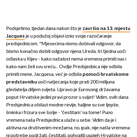
Podsjetimo, tjedan dana nakon što je
završio na 13. mjestu
Jacques
je u podužoj objavi iznio svoje razočaranje
predsjednicom. "Mjesecima nismo dobivali odgovor, da
bismo konačno dobili odgovor njena Ureda, tri tjedna uoči
odlaska u Kijev - kako nažalost nema vremena primiti nas i
kako nam želi svu sreću... Ovdje Predsjednica nije odbila
primiti mene, Jacquesa, već je odbila
pomoći hrvatskome
predstavniku
uoči natjecanja koje prati 200 milijuna
gledatelja diljem svijeta. Upravo je Eurosong državama
poput Hrvatske jedini pravi prozor u svijet! Vidim, ovih dana
Predsjednica obilazi modne revije, haljine su sve ljepše,
šminka i frizura sve bolje - 'čestitam' na tome! Puno
vremena naša Predsjednica ulaže u sebe. Vidim da je i
aktivna na društvenim mrežama, no, ipak, nije našla vremena
ni potrebe podržati, čestitati, pohvaliti uspjeh Hrvatske na