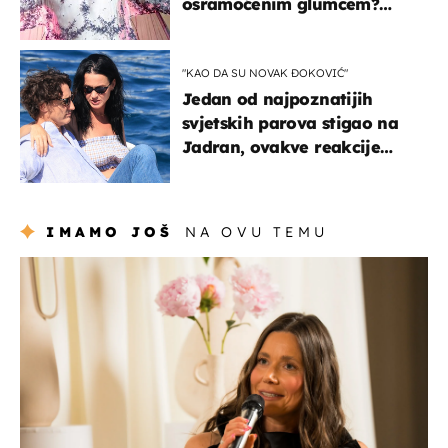
osramoćenim glumcem?
Bizarni prizori i danas
izazivaju nevjericu
"KAO DA SU NOVAK ĐOKOVIĆ"
Jedan od najpoznatijih
svjetskih parova stigao na
Jadran, ovakve reakcije
vjerojatno nisu očekivali
IMAMO JOŠ
NA OVU TEMU
moda & ljepota