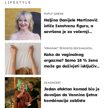
LIFESTYLE
POPUT SIRENE
Haljina Danijele Martinović
ističe ženstvenu figuru, a
savršena je za večernji
izlazak na moru
"VRHUNAC" ŽENSKOG SEKSUALNOG
ISKUSTVA
Kako do vaginalnog
orgazma? Samo 18 % žena
može ga doživjeti isključivo
na ovaj način
ZA KONCERT
Jedan efektan komad bio je
dovoljan da Vannina ljetna
kombinacija zablista