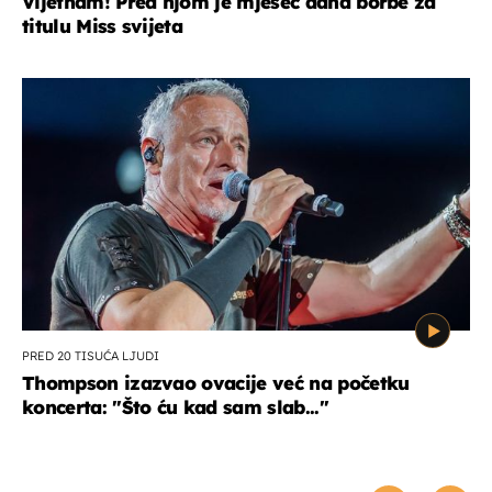
Vijetnam! Pred njom je mjesec dana borbe za
titulu Miss svijeta
PRED 20 TISUĆA LJUDI
Thompson izazvao ovacije već na početku
koncerta: "Što ću kad sam slab..."