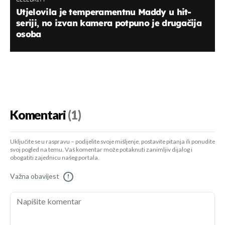
Utjelovila je temperamentnu Maddy u hit-
seriji, no izvan kamera potpuno je drugačija
osoba
Komentari
(1)
Uključite se u raspravu – podijelite svoje mišljenje, postavite pitanja ili ponudite
svoj pogled na temu. Vaš komentar može potaknuti zanimljiv dijalog i
obogatiti zajednicu našeg portala.
Važna obavijest
!