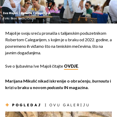
Iva Majoli i Roberto Calegari - 8
Foto: Bozo Radic/Cropix
Majoli je svoju sreću pronašla s talijanskim poduzetnikom
Robertom Calegarijem, s kojim je u braku od 2022. godine, a
povremeno ih viđamo što na teniskim mečevima, što na
javnim događanjima.
Sve o ljubavima Ive Majoli čitajte
OVDJE
.
Marijana Mikulić nikad iskrenije o obraćenju,
burnoutu
i
krizi u braku u novom
podcastu
IN magazina.
POGLEDAJ
I OVU GALERIJU