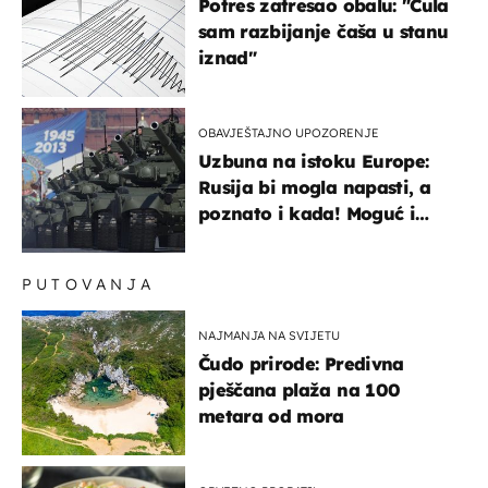
Potres zatresao obalu: "Čula
sam razbijanje čaša u stanu
iznad"
OBAVJEŠTAJNO UPOZORENJE
Uzbuna na istoku Europe:
Rusija bi mogla napasti, a
poznato i kada! Moguć i
kopneni upad u članicu
NATO-a
PUTOVANJA
NAJMANJA NA SVIJETU
Čudo prirode: Predivna
pješčana plaža na 100
metara od mora