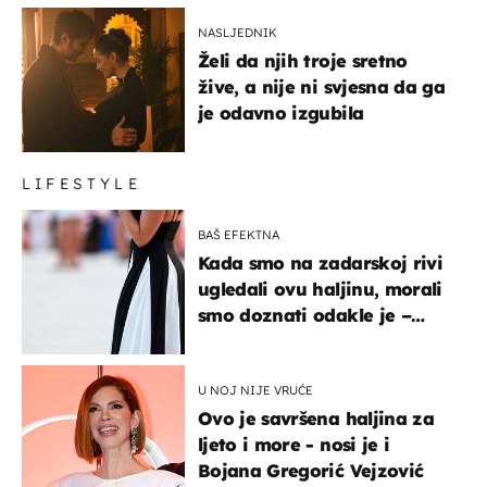
NASLJEDNIK
Želi da njih troje sretno
žive, a nije ni svjesna da ga
je odavno izgubila
LIFESTYLE
BAŠ EFEKTNA
Kada smo na zadarskoj rivi
ugledali ovu haljinu, morali
smo doznati odakle je –
košta samo 18 eura
U NOJ NIJE VRUĆE
Ovo je savršena haljina za
ljeto i more - nosi je i
Bojana Gregorić Vejzović