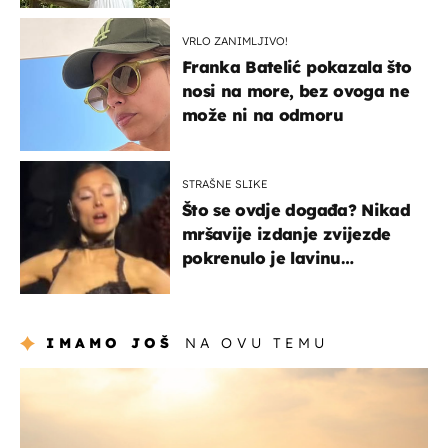
VRLO ZANIMLJIVO!
Franka Batelić pokazala što
nosi na more, bez ovoga ne
može ni na odmoru
STRAŠNE SLIKE
Što se ovdje događa? Nikad
mršavije izdanje zvijezde
pokrenulo je lavinu
zabrinutih komentara
IMAMO JOŠ
NA OVU TEMU
zanimljivosti