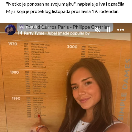
"Netko je ponosan na svoju majku", napisala je Iva i označila
Miju, koja je proteklog listopada proslavila 19. rođendan.