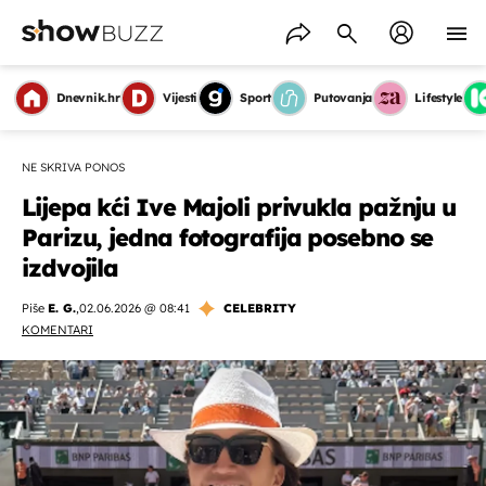
Dnevnik.hr
Vijesti
Sport
Putovanja
Lifestyle
NE SKRIVA PONOS
Lijepa kći Ive Majoli privukla pažnju u
Parizu, jedna fotografija posebno se
izdvojila
Piše
E. G.
,
02.06.2026 @ 08:41
CELEBRITY
KOMENTARI
OMOGUĆI OBAVIJESTI