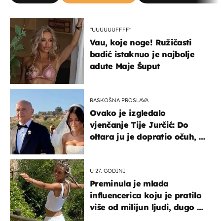
"UUUUUUFFFF"
Vau, koje noge! Ružičasti
badić istaknuo je najbolje
adute Maje Šuput
RASKOŠNA PROSLAVA
Ovako je izgledalo
vjenčanje Tije Jurčić: Do
oltara ju je dopratio očuh, a
slavilo se uz Olivera i Rozgu
U 27. GODINI
Preminula je mlada
influencerica koju je pratilo
više od milijun ljudi, dugo se
borila s opakom bolešću