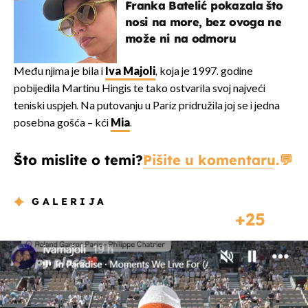
Franka Batelić pokazala što
nosi na more, bez ovoga ne
može ni na odmoru
Među njima je bila i
Iva Majoli
, koja je 1997. godine
pobijedila Martinu Hingis te tako ostvarila svoj najveći
teniski uspjeh. Na putovanju u Pariz pridružila joj se i jedna
posebna gošća – kći
Mia
.
Što mislite o temi?
Pišite u komentaru.
GALERIJA
25