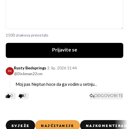
1500 znakova preostalo
Prijavite se
Rusty Bedsprings
2. lip. 2026 11:44
RB
@Dickman22cm
Moj pas Neptun hoce da ga vodim u setnju...
0
0
ODGOVORITE
SVJEŽE
NAJČITANIJE
NAJKOMENTIRAN