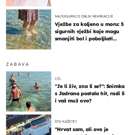
NAJSIGURNIJI OBLIK REKREACIJE
Vježbe za koljeno u moru: 5
sigurnih vježbi koje mogu
smanjiti bol i poboljšati
pokretljivost
ZABAVA
LOL
"Je li živ, zna li se?": Snimka
s Jadrana postala hit, radi li
i vaš muž ovo?
ŠTO KAŽETE?
"Hrvat sam, ali ovo je