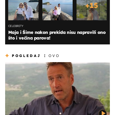
+
15
CELEBRITY
Maja i Šime nakon prekida nisu napravili ono
što i većina parova!
POGLEDAJ
I OVO