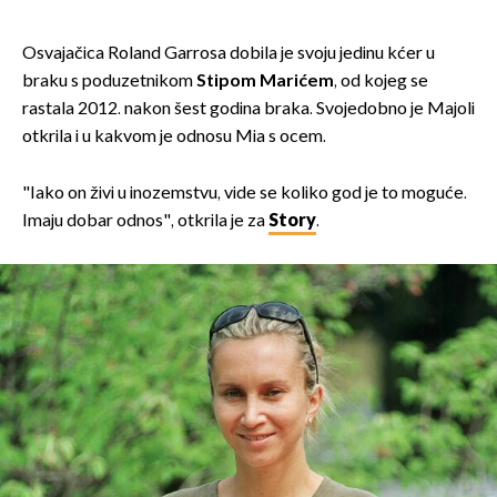
Osvajačica Roland Garrosa dobila je svoju jedinu kćer u
braku s poduzetnikom
Stipom Marićem
, od kojeg se
rastala 2012. nakon šest godina braka. Svojedobno je Majoli
otkrila i u kakvom je odnosu Mia s ocem.
"Iako on živi u inozemstvu, vide se koliko god je to moguće.
Imaju dobar ­odnos", otkrila je za
Story
.