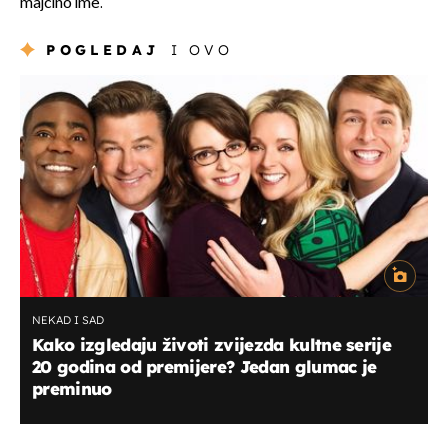
majčino ime.
POGLEDAJ
I OVO
NEKAD I SAD
Kako izgledaju životi zvijezda kultne serije
20 godina od premijere? Jedan glumac je
preminuo