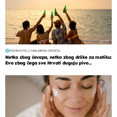
POKROVITELJ CARLSBERG CROATIA
Netko zbog ćevapa, netko zbog drške za motiku:
Evo zbog čega sve Hrvati duguju pivo...
moda & ljepota