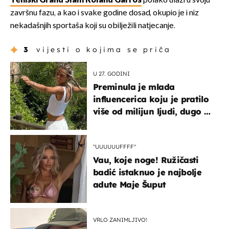
Teniski Grand Slam Roland Garros
polako ulazi u svoju
završnu fazu, a kao i svake godine dosad, okupio je i niz
nekadašnjih sportaša koji su obilježili natjecanje.
3
vijesti o kojima se priča
U 27. GODINI
Preminula je mlada
influencerica koju je pratilo
više od milijun ljudi, dugo se
borila s opakom bolešću
"UUUUUUFFFF"
Vau, koje noge! Ružičasti
badić istaknuo je najbolje
adute Maje Šuput
VRLO ZANIMLJIVO!