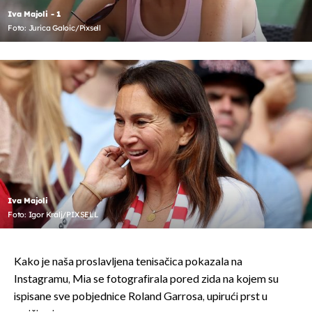
Iva Majoli - 1
Foto: Jurica Galoic/Pixsell
Iva Majoli
Foto: Igor Kralj/PIXSELL
Kako je naša proslavljena tenisačica pokazala na
Instagramu, Mia se fotografirala pored zida na kojem su
ispisane sve pobjednice Roland Garrosa, upirući prst u