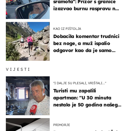
sramota": Prizor s granice
izazvao burnu raspravu na
društvenim mrežama
KAO IZ PIŠTOLJA
Dobacila komentar trudnici
bez noge, a muž ispalio
odgovor kao da je samo
čekao…
VIJESTI
"I DALJE SU PLESALI, VRIŠTALI..."
Turisti mu zapalili
apartman: "U 30 minuta
nestalo je 50 godina našeg
života, supruga i ja ne
možemo oka sklopiti"
PRIMORJE