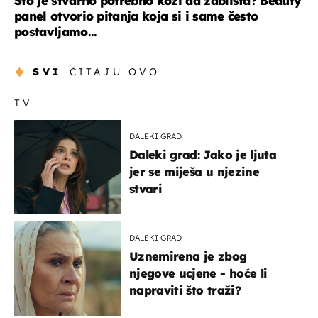
Što je stvarno potrebno koži da zablista? Beauty
panel otvorio pitanja koja si i same često
postavljamo...
SVI
ČITAJU OVO
TV
DALEKI GRAD
Daleki grad: Jako je ljuta
jer se miješa u njezine
stvari
DALEKI GRAD
Uznemirena je zbog
njegove ucjene - hoće li
napraviti što traži?