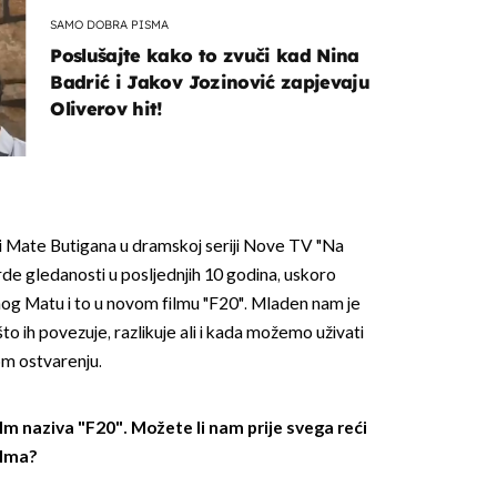
SAMO DOBRA PISMA
Poslušajte kako to zvuči kad Nina
Badrić i Jakov Jozinović zapjevaju
Oliverov hit!
OMOGUĆI OBAVIJESTI
zi Mate Butigana u dramskoj seriji Nove TV "Na
rde gledanosti u posljednjih 10 godina, uskoro
og Matu i to u novom filmu "F20". Mladen nam je
što ih povezuje, razlikuje ali i kada možemo uživati
om ostvarenju.
ilm naziva "F20". Možete li nam prije svega reći
ilma?