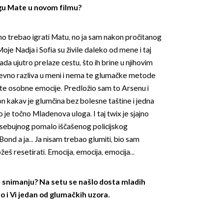
ogu Mate u novom filmu?
no trebao igrati Matu, no ja sam nakon pročitanog
 Moje Nadja i Sofia su živile daleko od mene i taj
 sada ujutro prelaze cestu, što ih brine u njihovim
evno razliva u meni i nema te glumačke metode
iste osobne emocije. Predložio sam to Arsenu i
 on kakav je glumčina bez bolesne taštine i jedna
to je točno Mladenova uloga. I taj twix je sjajno
osebujnog pomalo iščašenog policijskog
ond a ja... Ja nisam trebao glumiti, bio sam
eš resetirati. Emocija, emocija, emocija...
a snimanju? Na setu se našlo dosta mladih
o i Vi jedan od glumačkih uzora.