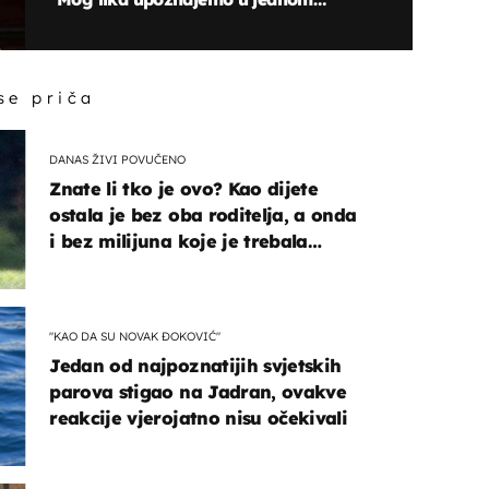
kaotičnom trenutku''
 se priča
DANAS ŽIVI POVUČENO
Znate li tko je ovo? Kao dijete
ostala je bez oba roditelja, a onda
i bez milijuna koje je trebala
naslijediti
"KAO DA SU NOVAK ĐOKOVIĆ"
Jedan od najpoznatijih svjetskih
parova stigao na Jadran, ovakve
reakcije vjerojatno nisu očekivali