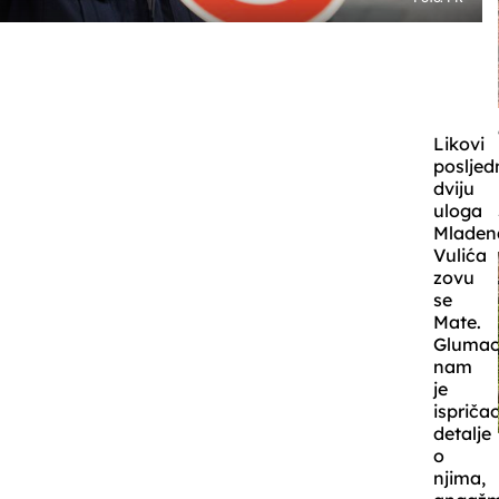
Likovi
posljed
dviju
uloga
Mladen
Vulića
zovu
se
Mate.
Gluma
nam
je
ispriča
detalje
o
njima,