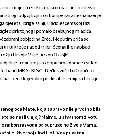
artini, mojoj kćeri, koja nakon majčine smrti živi i
dan strogi odgoj kojim on kompenzira nesnalaženje
djeteta i brige za nju u adolescentskoj fazi
izgled pristojnog i pomalo osebujnog mladića
toč zabrani pobjeći na Zrće. Međutim priča se
ru i tu kreće napeti triler. Scenarij je napisao
 režiju Hrvoje Vajić i Arsen Ostojić.
u sudjeluje trenutno jako popularna domaća video
ntni band MR.ALBINO. Dečki zvuče baš moćno i
naš bend koji volim poslušati.Premijera filma je
ranog oca Mate, koja zapravo nije prvotno bila
ste se našli u njoj? Naime, u stvarnom životu
koje nakon razvoda od supruge ne žive s Vama.
žnijoj životnoj ulozi i je li Vas privatna