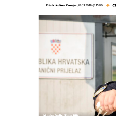
C
Piše
Nikolina Kranjec
,
20.09.2018 @ 15:00
Mladen Vulić (Foto: PR)