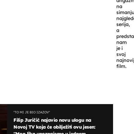
angaž
na
simanj
najgled
serija,
a
predsta
nam
je i
svoj
najnovij
film.
''TO MI JE BIO IZAZOV''
Filip Juričić najavio novu ulogu na
Novoj TV koja će obilježiti ovu jesen:
''Mog lika upoznajemo u jednom