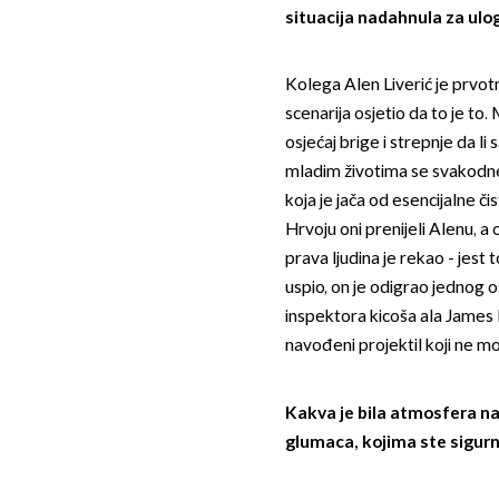
situacija nadahnula za ul
Kolega Alen Liverić je prvot
scenarija osjetio da to je to.
osjećaj brige i strepnje da li
mladim životima se svakodn
koja je jača od esencijalne č
Hrvoju oni prenijeli Alenu, a
prava ljudina je rekao - jest 
uspio, on je odigrao jednog 
inspektora kicoša ala James B
navođeni projektil koji ne mož
Kakva je bila atmosfera n
glumaca, kojima ste sigurn