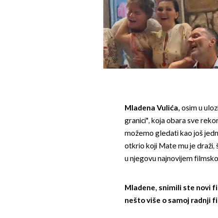
Mladena Vulića,
osim u ulo
granici", koja obara sve reko
možemo gledati kao još jedn
otkrio koji Mate mu je draži, 
u njegovu najnovijem filmsk
Mladene, snimili ste novi f
nešto više o samoj radnji f