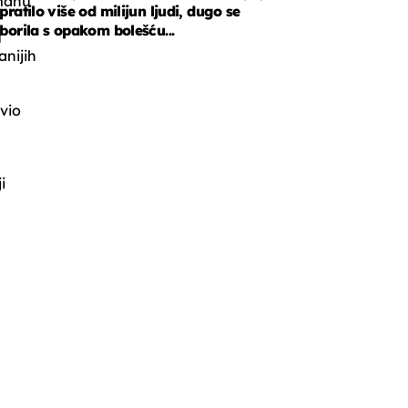
manu
pratilo više od milijun ljudi, dugo se
borila s opakom bolešću...
u
anijih
vio
i