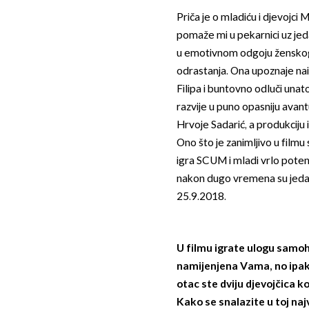
Priča je o mladiću i djevojci M
pomaže mi u pekarnici uz je
u emotivnom odgoju ženskoga 
odrastanja. Ona upoznaje na
Filipa i buntovno odluči una
razvije u puno opasniju avantu
Hrvoje Sadarić, a produkciju i
Ono što je zanimljivo u film
igra SCUM i mladi vrlo pote
nakon dugo vremena su jedan 
25.9.2018.
U filmu igrate ulogu samoh
namijenjena Vama, no ipak 
otac ste dviju djevojčica 
Kako se snalazite u toj najva