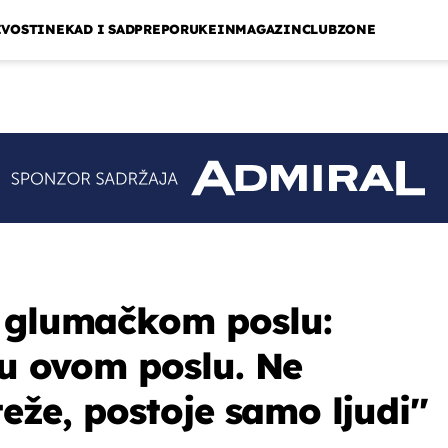
IVOSTI
NEKAD I SAD
PREPORUKE
INMAGAZIN
CLUBZONE
o glumačkom poslu:
 u ovom poslu. Ne
teže, postoje samo ljudi''