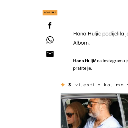
PODIJELI
Hana Huljić podijelila
Albom.
Hana Huljić
na Instagramu je 
pratitelje.
3
vijesti o kojima