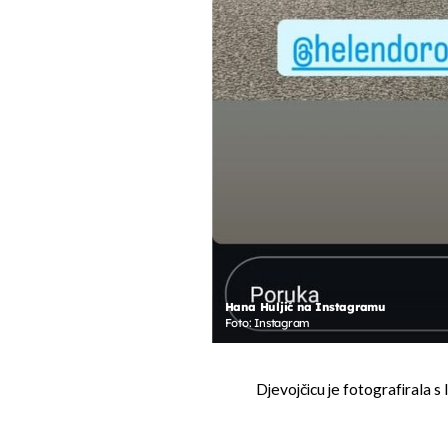
Hana Huljić na Instagramu
Foto: Instagram
Djevojčicu je fotografirala s 