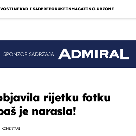
IVOSTI
NEKAD I SAD
PREPORUKE
INMAGAZIN
CLUBZONE
bjavila rijetku fotku
baš je narasla!
KOMENTARI