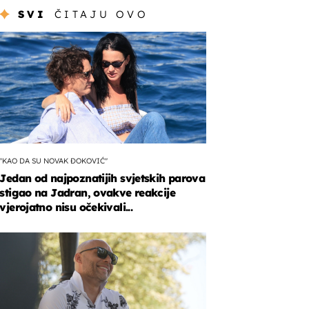
SVI
ČITAJU OVO
"KAO DA SU NOVAK ĐOKOVIĆ"
Jedan od najpoznatijih svjetskih parova
stigao na Jadran, ovakve reakcije
vjerojatno nisu očekivali...