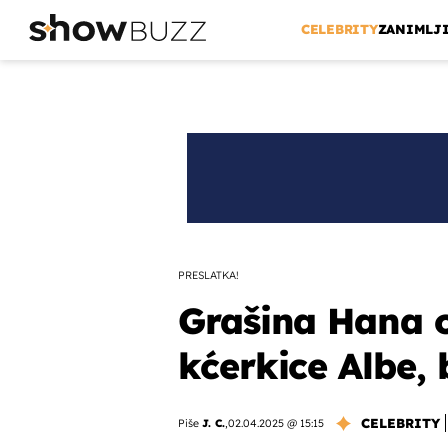
CELEBRITY
ZANIMLJ
PRESLATKA!
Grašina Hana o
kćerkice Albe, 
CELEBRITY
Piše
J. C.
,
02.04.2025 @ 15:15