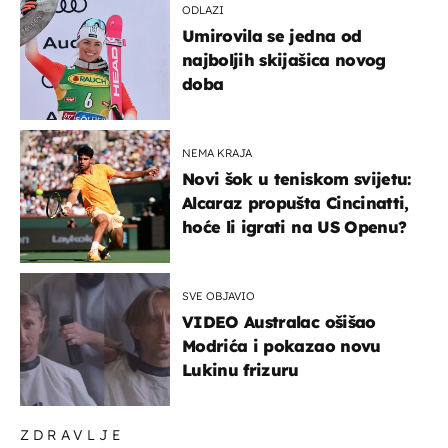
ODLAZI
Umirovila se jedna od
najboljih skijašica novog
doba
NEMA KRAJA
Novi šok u teniskom svijetu:
Alcaraz propušta Cincinatti,
hoće li igrati na US Openu?
SVE OBJAVIO
VIDEO Australac ošišao
Modrića i pokazao novu
Lukinu frizuru
ZDRAVLJE