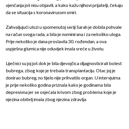
vjenčanja još nisu objavili, a kako kažu njihovi prijatelji, čekaju
da se situacija s koronavirusom smiri.
Zahvaljujući ulozi u spomenutoj seriji Sarah je dobila pohvale
na račun svoga rada, a bila je nominirana i za nekoliko uloga.
Prije nekoliko je dana proslavila 30. rođendan, a ova
uspješna glumica nije oduvijek imala sreće u životu.
Liječnici su joj još dok je bila djevojčica dijagnosticirali bolest
bubrega, zbog koje je trebala transplantaciju. Otac joj je
donirao bubreg, no tijelo nije prihvatilo organ. U intervjuima
je prije nekoliko godina priznala kako je godinama bila
depresivna jer se osjećala krivom zbog problema koje je
njezina obitelj imala zbog njezina zdravlja.