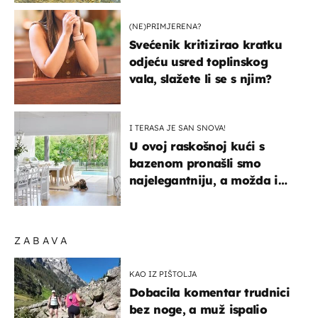
(NE)PRIMJERENA?
Svećenik kritizirao kratku
odjeću usred toplinskog
vala, slažete li se s njim?
I TERASA JE SAN SNOVA!
U ovoj raskošnoj kući s
bazenom pronašli smo
najelegantniju, a možda i
najljepšu bijelu kuhinju
ZABAVA
KAO IZ PIŠTOLJA
Dobacila komentar trudnici
bez noge, a muž ispalio