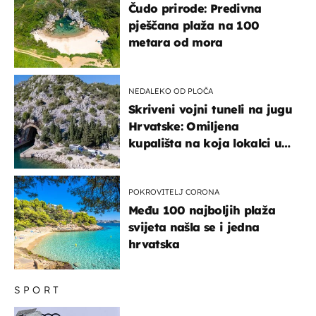
Čudo prirode: Predivna
pješčana plaža na 100
metara od mora
NEDALEKO OD PLOČA
Skriveni vojni tuneli na jugu
Hrvatske: Omiljena
kupališta na koja lokalci u
miru dolaze roniti i skakati
u more
POKROVITELJ CORONA
Među 100 najboljih plaža
svijeta našla se i jedna
hrvatska
SPORT