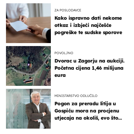
ZA POSLODAVCE
Kako ispravno dati nekome
otkaz i izbjeći najčešće
pogreške te sudske sporove
POVOLJNO
Dvorac u Zagorju na aukciji.
Početna cijena 1,46 milijuna
eura
MINISTARSTVO ODLUČILO
Pogon za preradu litija u
Gospiću mora na procjenu
utjecaja na okoliš, evo što
kaže ulagač