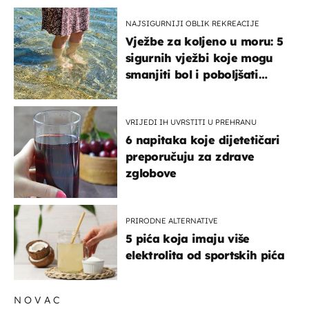
NAJSIGURNIJI OBLIK REKREACIJE
Vježbe za koljeno u moru: 5
sigurnih vježbi koje mogu
smanjiti bol i poboljšati
pokretljivost
VRIJEDI IH UVRSTITI U PREHRANU
6 napitaka koje dijetetičari
preporučuju za zdrave
zglobove
PRIRODNE ALTERNATIVE
5 pića koja imaju više
elektrolita od sportskih pića
NOVAC