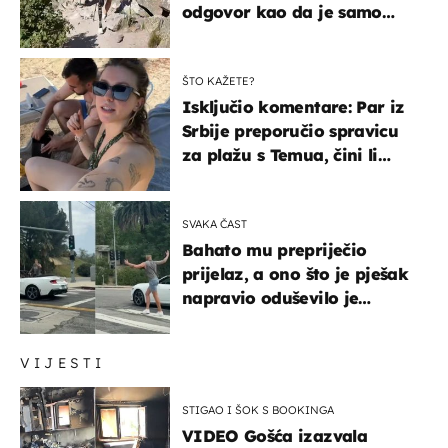
odgovor kao da je samo
čekao…
ŠTO KAŽETE?
Isključio komentare: Par iz
Srbije preporučio spravicu
za plažu s Temua, čini li
vam se ovo sigurnim?
SVAKA ČAST
Bahato mu prepriječio
prijelaz, a ono što je pješak
napravio oduševilo je
društvene mreže
VIJESTI
STIGAO I ŠOK S BOOKINGA
VIDEO Gošća izazvala