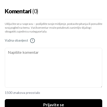
Komentari
(0)
Uključite se u raspravu – podijelite svoje mišljenje, postavite pitanja ili ponudite
svoj pogled na temu. Vaš komentar može potaknuti zanimljiv dijalog i
obogatiti zajednicu našeg portala.
Važna obavijest
!
1500 znakova preostalo
Prijavite se