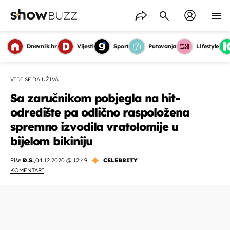
Dnevnik.hr
Vijesti
Sport
Putovanja
Lifestyle
VIDI SE DA UŽIVA
Sa zaručnikom pobjegla na hit-
odredište pa odlično raspoložena
spremno izvodila vratolomije u
bijelom bikiniju
Piše
Đ.S.
,
04.12.2020 @ 12:49
CELEBRITY
KOMENTARI
OMOGUĆI OBAVIJESTI