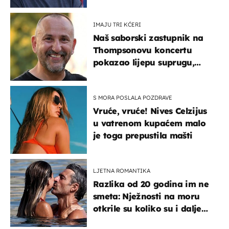
IMAJU TRI KĆERI
Naš saborski zastupnik na
Thompsonovu koncertu
pokazao lijepu suprugu,
koja godinama izbjegava
javnost
S MORA POSLALA POZDRAVE
Vruće, vruće! Nives Celzijus
u vatrenom kupaćem malo
je toga prepustila mašti
LJETNA ROMANTIKA
Razlika od 20 godina im ne
smeta: Nježnosti na moru
otkrile su koliko su i dalje
zaljubljeni