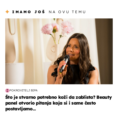
IMAMO JOŠ
NA OVU TEMU
moda & ljepota
POKROVITELJ BIPA
Što je stvarno potrebno koži da zablista? Beauty
panel otvorio pitanja koja si i same često
postavljamo...