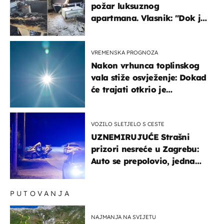
požar luksuznog
apartmana. Vlasnik: "Dok je
gorjelo, smijali su se, pili i
pokazivali mi srednji prst"
VREMENSKA PROGNOZA
Nakon vrhunca toplinskog
vala stiže osvježenje: Dokad
će trajati otkrio je
meteorolog
VOZILO SLETJELO S CESTE
UZNEMIRUJUĆE Strašni
prizori nesreće u Zagrebu:
Auto se prepolovio, jedna
osoba poginula
PUTOVANJA
NAJMANJA NA SVIJETU