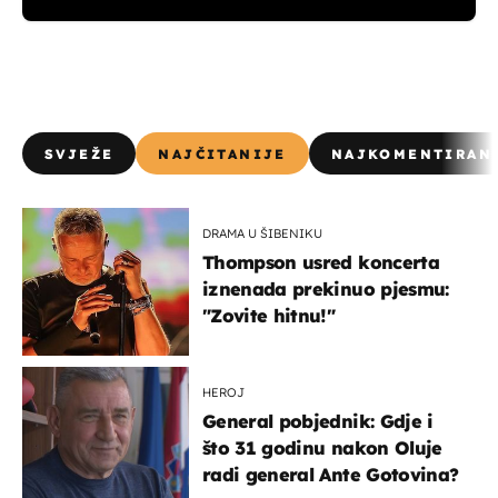
SVJEŽE
NAJČITANIJE
NAJKOMENTIRAN
DRAMA U ŠIBENIKU
Thompson usred koncerta
iznenada prekinuo pjesmu:
"Zovite hitnu!"
HEROJ
General pobjednik: Gdje i
što 31 godinu nakon Oluje
radi general Ante Gotovina?