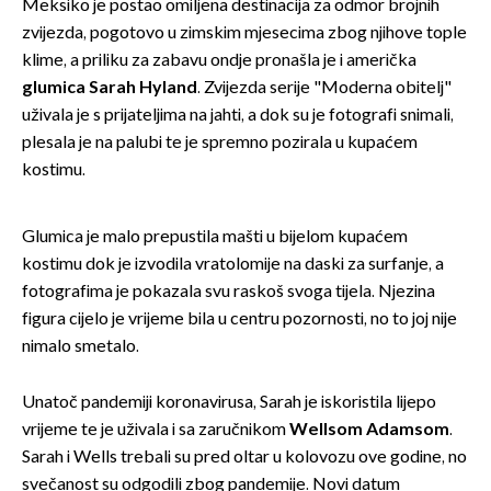
Meksiko je postao omiljena destinacija za odmor brojnih
zvijezda, pogotovo u zimskim mjesecima zbog njihove tople
klime, a priliku za zabavu ondje pronašla je i američka
glumica Sarah Hyland
. Zvijezda serije "Moderna obitelj"
uživala je s prijateljima na jahti, a dok su je fotografi snimali,
plesala je na palubi te je spremno pozirala u kupaćem
kostimu.
Glumica je malo prepustila mašti u bijelom kupaćem
kostimu dok je izvodila vratolomije na daski za surfanje, a
fotografima je pokazala svu raskoš svoga tijela. Njezina
figura cijelo je vrijeme bila u centru pozornosti, no to joj nije
nimalo smetalo.
Unatoč pandemiji koronavirusa, Sarah je iskoristila lijepo
vrijeme te je uživala i sa zaručnikom
Wellsom Adamsom
.
Sarah i Wells trebali su pred oltar u kolovozu ove godine, no
svečanost su odgodili zbog pandemije. Novi datum