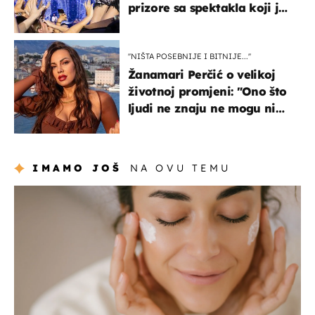
prizore sa spektakla koji je
rasprodan mjesec dana
ranije
''NIŠTA POSEBNIJE I BITNIJE...''
Žanamari Perčić o velikoj
životnoj promjeni: "Ono što
ljudi ne znaju ne mogu ni
uništiti''
IMAMO JOŠ
NA OVU TEMU
moda & ljepota