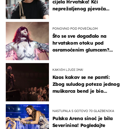
cijela Hrvatska! Kći
neprežaljenog pjevača
projurila špicom na dva
kotača
PONOVNO POD POVEĆALOM
Što se sve događalo na
hrvatskom otoku pod
osramoćenim glumcem?
Bizarni prizori i danas
izazivaju nevjericu
KAKVIH LJUDI IMA!
Kaos kakav se ne pamti:
Zbog suludog poteza jednog
muškarca bend je bio
prisiljen prekinuti nastup
NASTUPALA S GOTOVO 70 GLAZBENIKA
Pulska Arena sinoć je bila
Severinina! Pogledajte