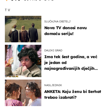
TV
SLUČAJNA OBITELJ
Nova TV donosi novu
domaću seriju!
DALEKI GRAD
Ima tek šest godina, a već
je jedan od
najnagrađivanijih dječjih
glumaca
NASLJEDNIK
ANKETA: Koju ženu bi Serhat
trebao izabrati?