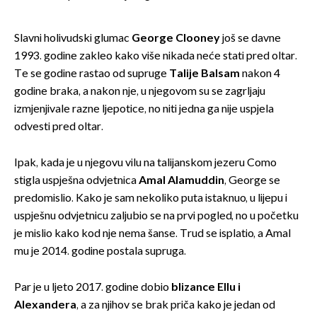
Slavni holivudski glumac
George Clooney
još se davne
1993. godine zakleo kako više nikada neće stati pred oltar.
Te se godine rastao od supruge
Talije Balsam
nakon 4
godine braka, a nakon nje, u njegovom su se zagrljaju
izmjenjivale razne ljepotice, no niti jedna ga nije uspjela
odvesti pred oltar.
Ipak, kada je u njegovu vilu na talijanskom jezeru Como
stigla uspješna odvjetnica
Amal Alamuddin
, George se
predomislio. Kako je sam nekoliko puta istaknuo, u lijepu i
uspješnu odvjetnicu zaljubio se na prvi pogled, no u početku
je mislio kako kod nje nema šanse. Trud se isplatio, a Amal
mu je 2014. godine postala supruga.
Par je u ljeto 2017. godine dobio
blizance Ellu i
Alexandera
, a za njihov se brak priča kako je jedan od