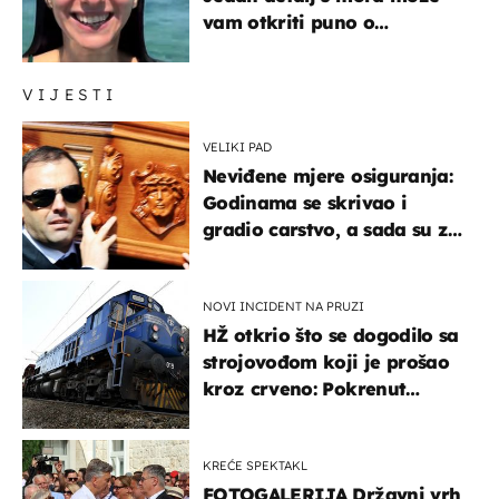
vam otkriti puno o
prijateljima
VIJESTI
VELIKI PAD
Neviđene mjere osiguranja:
Godinama se skrivao i
gradio carstvo, a sada su za
njegovo izručenje naručili
posebno vozilo
NOVI INCIDENT NA PRUZI
HŽ otkrio što se dogodilo sa
strojovođom koji je prošao
kroz crveno: Pokrenut
inspekcijski nadzor
KREĆE SPEKTAKL
FOTOGALERIJA Državni vrh