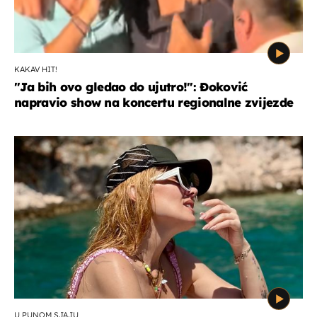
KAKAV HIT!
"Ja bih ovo gledao do ujutro!": Đoković
napravio show na koncertu regionalne zvijezde
U PUNOM SJAJU