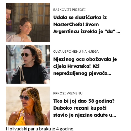
BAJKOVITI PRIZORI
Udala se slastičarka iz
MasterChefa! Svom
Argentincu izrekla je "da" u
rodnoj Hercegovini
ČUVA USPOMENU NA NJEGA
Njezinog oca obožavala je
cijela Hrvatska! Kći
neprežaljenog pjevača
projurila špicom na dva
kotača
PRKOSI VREMENU
Tko bi joj dao 58 godina?
Duboko rezani kupaći
stavio je njezine adute u
prvi plan
Holivudski par u braku je 4 godine.