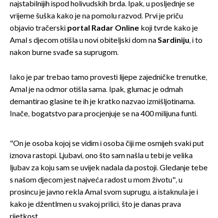
najstabilnijih ispod holivudskih brda. Ipak, u posljednje se
vrijeme šuška kako je na pomolu razvod. Prvi je priču
objavio tračerski
portal Radar Online
koji tvrde kako je
Amal s djecom otišla u novi obiteljski dom na
Sardiniju
, i to
nakon burne svađe sa suprugom.
Iako je par trebao tamo provesti lijepe zajedničke trenutke,
Amal je na odmor otišla sama. Ipak, glumac je odmah
demantirao glasine te ih je kratko nazvao izmišljotinama.
Inače, bogatstvo para procjenjuje se na 400 milijuna funti.
"On je osoba kojoj se vidim i osoba čiji me osmijeh svaki put
iznova rastopi. Ljubavi, ono što sam našla u tebi je velika
ljubav za koju sam se uvijek nadala da postoji. Gledanje tebe
s našom djecom jest najveća radost u mom životu", u
prosincu je javno rekla Amal svom suprugu, a istaknula je i
kako je džentlmen u svakoj prilici, što je danas prava
rijetkost.