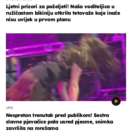
Ljetni prizori za poželjeti! Naša voditeljica u
ružičastom bikiniju otkrila tetovaže koje inače
nisu uvijek u prvom planu
UPS!
Nespretan trenutak pred publikom! Sestra
slavne pjevačice pala usred pjesme, snimka
završila na mrežama