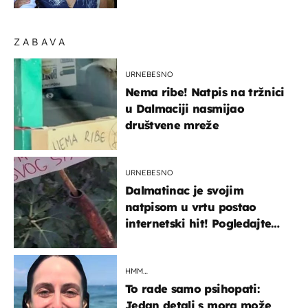
struk, a sada je i na
sniženju
ZABAVA
URNEBESNO
Nema ribe! Natpis na tržnici
u Dalmaciji nasmijao
društvene mreže
URNEBESNO
Dalmatinac je svojim
natpisom u vrtu postao
internetski hit! Pogledajte
što je napisao
HMM…
To rade samo psihopati:
Jedan detalj s mora može