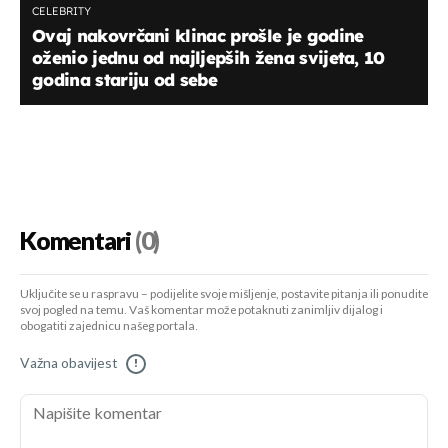
CELEBRITY
Ovaj nakovrčani klinac prošle je godine
oženio jednu od najljepših žena svijeta, 10
godina stariju od sebe
Komentari
(0)
Uključite se u raspravu – podijelite svoje mišljenje, postavite pitanja ili ponudite
svoj pogled na temu. Vaš komentar može potaknuti zanimljiv dijalog i
obogatiti zajednicu našeg portala.
Važna obavijest
!