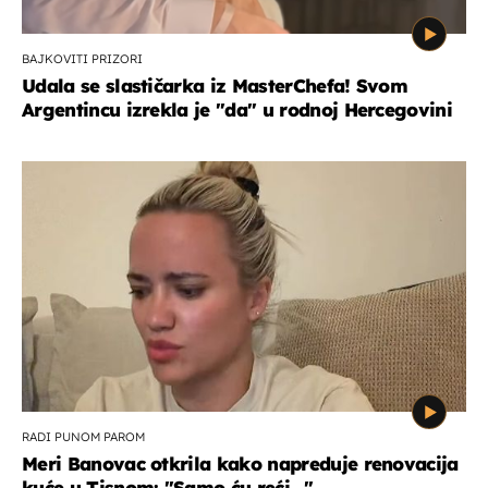
BAJKOVITI PRIZORI
Udala se slastičarka iz MasterChefa! Svom
Argentincu izrekla je "da" u rodnoj Hercegovini
RADI PUNOM PAROM
Meri Banovac otkrila kako napreduje renovacija
kuće u Tisnom: "Samo ću reći..."