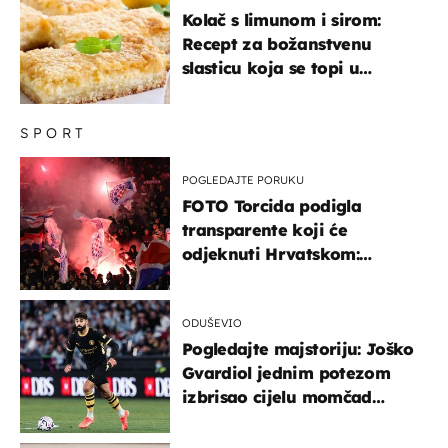
Kolač s limunom i sirom:
Recept za božanstvenu
slasticu koja se topi u
ustima
SPORT
POGLEDAJTE PORUKU
FOTO Torcida podigla
transparente koji će
odjeknuti Hrvatskom:
Prozvali "moralne vertikale"
ODUŠEVIO
Pogledajte majstoriju: Joško
Gvardiol jednim potezom
izbrisao cijelu momčad
Atletica