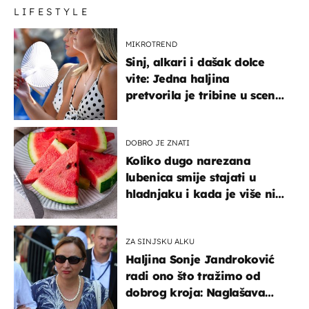
LIFESTYLE
MIKROTREND
Sinj, alkari i dašak dolce
vite: Jedna haljina
pretvorila je tribine u scenu
iz talijanskog filma
DOBRO JE ZNATI
Koliko dugo narezana
lubenica smije stajati u
hladnjaku i kada je više nije
sigurno jesti?
ZA SINJSKU ALKU
Haljina Sonje Jandroković
radi ono što tražimo od
dobrog kroja: Naglašava