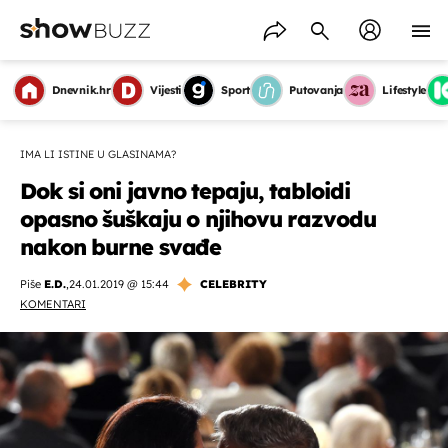
Dnevnik.hr
Vijesti
Sport
Putovanja
Lifestyle
IMA LI ISTINE U GLASINAMA?
Dok si oni javno tepaju, tabloidi
opasno šuškaju o njihovu razvodu
nakon burne svađe
Piše
E.D.
,
24.01.2019 @ 15:44
CELEBRITY
KOMENTARI
OMOGUĆI OBAVIJESTI