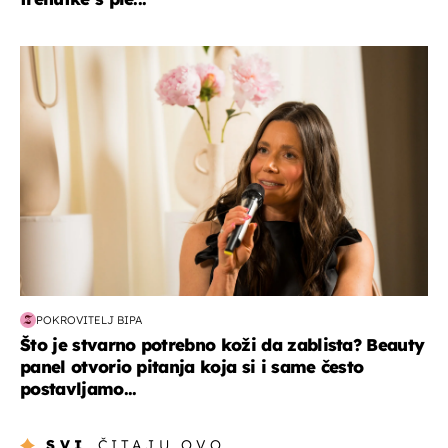
moda & ljepota
POKROVITELJ BIPA
Što je stvarno potrebno koži da zablista? Beauty
panel otvorio pitanja koja si i same često
postavljamo...
SVI
ČITAJU OVO