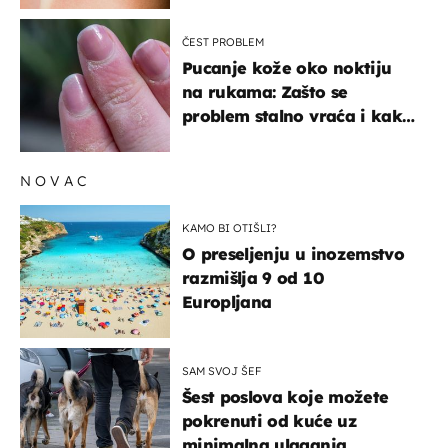
ČEST PROBLEM
Pucanje kože oko noktiju
na rukama: Zašto se
problem stalno vraća i kako
ga zaustaviti?
NOVAC
KAMO BI OTIŠLI?
O preseljenju u inozemstvo
razmišlja 9 od 10
Europljana
SAM SVOJ ŠEF
Šest poslova koje možete
pokrenuti od kuće uz
minimalna ulaganja