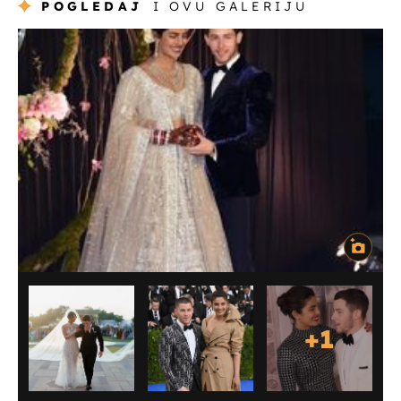
POGLEDAJ
I OVU GALERIJU
+
1