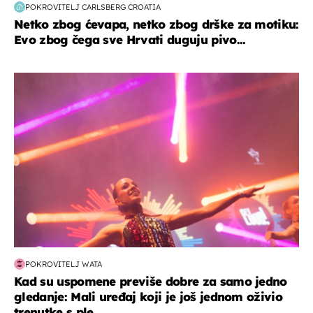
POKROVITELJ CARLSBERG CROATIA
Netko zbog ćevapa, netko zbog drške za motiku:
Evo zbog čega sve Hrvati duguju pivo...
kultura & zabava
POKROVITELJ WATA
Kad su uspomene previše dobre za samo jedno
gledanje: Mali uređaj koji je još jednom oživio
trenutke s ple...