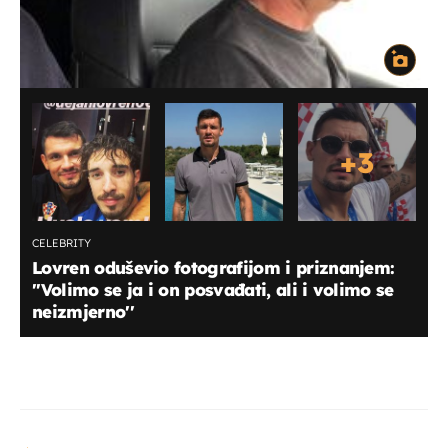
+
3
CELEBRITY
Lovren oduševio fotografijom i priznanjem:
''Volimo se ja i on posvađati, ali i volimo se
neizmjerno''