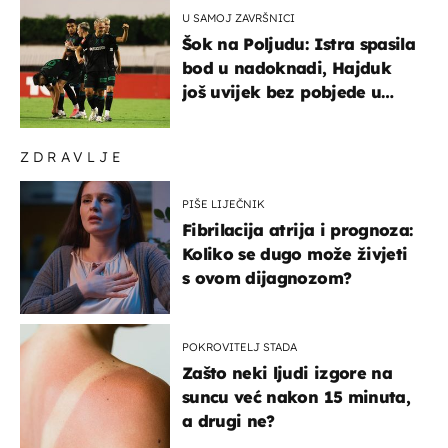
U SAMOJ ZAVRŠNICI
Šok na Poljudu: Istra spasila
bod u nadoknadi, Hajduk
još uvijek bez pobjede u
HNL-u
ZDRAVLJE
PIŠE LIJEČNIK
Fibrilacija atrija i prognoza:
Koliko se dugo može živjeti
s ovom dijagnozom?
POKROVITELJ STADA
Zašto neki ljudi izgore na
suncu već nakon 15 minuta,
a drugi ne?