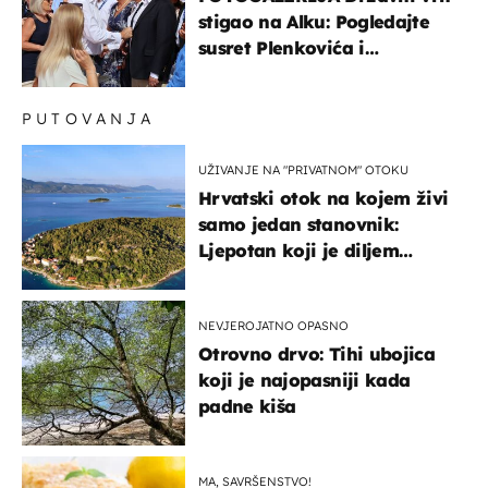
stigao na Alku: Pogledajte
susret Plenkovića i
Milanovića
PUTOVANJA
UŽIVANJE NA "PRIVATNOM" OTOKU
Hrvatski otok na kojem živi
samo jedan stanovnik:
Ljepotan koji je diljem
svijeta poznat po svojem
"bijelom zlatu"
NEVJEROJATNO OPASNO
Otrovno drvo: Tihi ubojica
koji je najopasniji kada
padne kiša
MA, SAVRŠENSTVO!