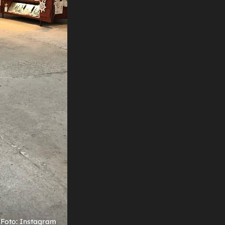
+
13
NE BI SE SVATKO USUDIO
Na što su se to toliko fokusirali naši
m
Vatreni? Fotka je brzo postala hit na
internetu
Foto: Instagram
Foto: Instagram
Foto: Instagram
Foto: Instagram
Foto: Instagram