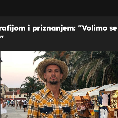
afijom i priznanjem: ''Volimo se 
''