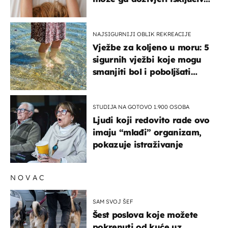
na ovaj način
NAJSIGURNIJI OBLIK REKREACIJE
Vježbe za koljeno u moru: 5
sigurnih vježbi koje mogu
smanjiti bol i poboljšati
pokretljivost
STUDIJA NA GOTOVO 1.900 OSOBA
Ljudi koji redovito rade ovo
imaju “mlađi” organizam,
pokazuje istraživanje
NOVAC
SAM SVOJ ŠEF
Šest poslova koje možete
pokrenuti od kuće uz