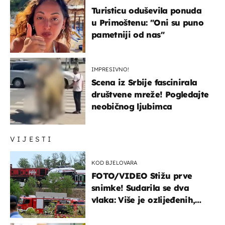
Turisticu oduševila ponuda
u Primoštenu: "Oni su puno
pametniji od nas"
IMPRESIVNO!
Scena iz Srbije fascinirala
društvene mreže! Pogledajte
neobičnog ljubimca
VIJESTI
KOD BJELOVARA
FOTO/VIDEO Stižu prve
snimke! Sudarila se dva
vlaka: Više je ozlijeđenih,
hitne službe na terenu