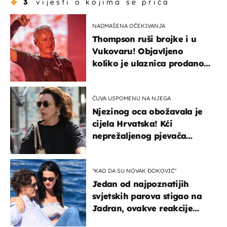
3
vijesti o kojima se priča
NADMAŠENA OČEKIVANJA
Thompson ruši brojke i u
Vukovaru! Objavljeno
koliko je ulaznica prodano
u kratkom vremenu
ČUVA USPOMENU NA NJEGA
Njezinog oca obožavala je
cijela Hrvatska! Kći
neprežaljenog pjevača
projurila špicom na dva
kotača
"KAO DA SU NOVAK ĐOKOVIĆ"
Jedan od najpoznatijih
svjetskih parova stigao na
Jadran, ovakve reakcije
vjerojatno nisu očekivali