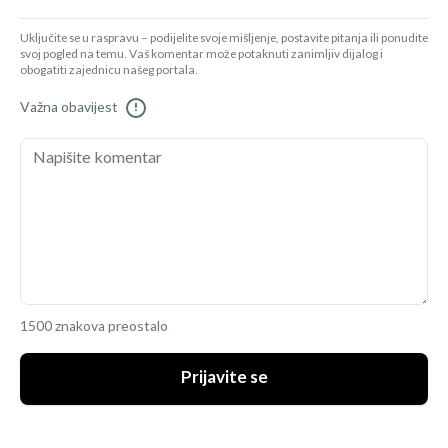
Uključite se u raspravu – podijelite svoje mišljenje, postavite pitanja ili ponudite
svoj pogled na temu. Vaš komentar može potaknuti zanimljiv dijalog i
obogatiti zajednicu našeg portala.
Važna obavijest
!
1500 znakova preostalo
Prijavite se