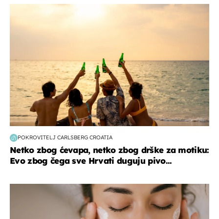
zanimljivosti
POKROVITELJ CARLSBERG CROATIA
Netko zbog ćevapa, netko zbog drške za motiku:
Evo zbog čega sve Hrvati duguju pivo...
moda & ljepota