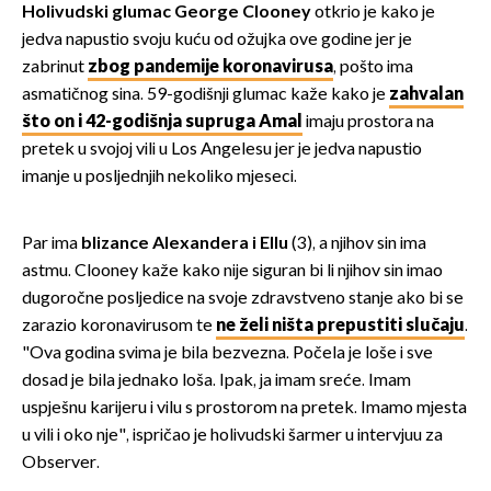
Holivudski glumac George Clooney
otkrio je kako je
jedva napustio svoju kuću od ožujka ove godine jer je
zabrinut
zbog pandemije koronavirusa
, pošto ima
asmatičnog sina. 59-godišnji glumac kaže kako je
zahvalan
što on i 42-godišnja supruga Amal
imaju prostora na
pretek u svojoj vili u Los Angelesu jer je jedva napustio
imanje u posljednjih nekoliko mjeseci.
Par ima
blizance Alexandera i Ellu
(3), a njihov sin ima
astmu. Clooney kaže kako nije siguran bi li njihov sin imao
dugoročne posljedice na svoje zdravstveno stanje ako bi se
zarazio koronavirusom te
ne želi ništa prepustiti slučaju
.
"Ova godina svima je bila bezvezna. Počela je loše i sve
dosad je bila jednako loša. Ipak, ja imam sreće. Imam
uspješnu karijeru i vilu s prostorom na pretek. Imamo mjesta
u vili i oko nje", ispričao je holivudski šarmer u intervjuu za
Observer.