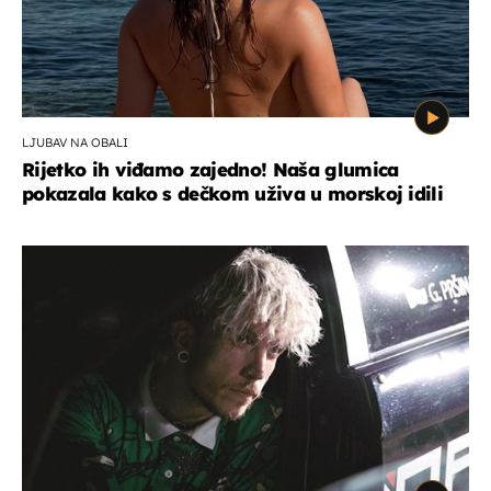
LJUBAV NA OBALI
Rijetko ih viđamo zajedno! Naša glumica
pokazala kako s dečkom uživa u morskoj idili