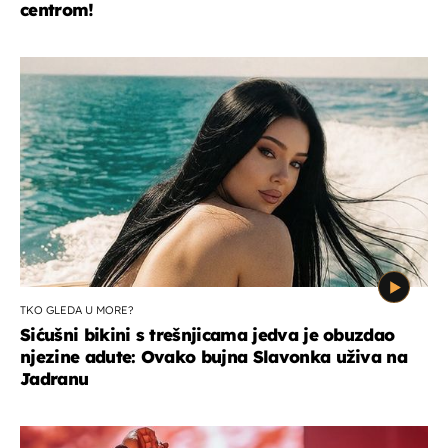
centrom!
TKO GLEDA U MORE?
Sićušni bikini s trešnjicama jedva je obuzdao
njezine adute: Ovako bujna Slavonka uživa na
Jadranu