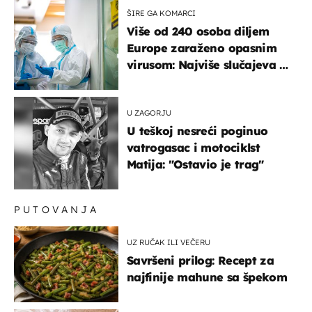
ŠIRE GA KOMARCI
Više od 240 osoba diljem
Europe zaraženo opasnim
virusom: Najviše slučajeva u
našem susjedstvu
U ZAGORJU
U teškoj nesreći poginuo
vatrogasac i motociklst
Matija: "Ostavio je trag"
PUTOVANJA
UZ RUČAK ILI VEČERU
Savršeni prilog: Recept za
najfinije mahune sa špekom