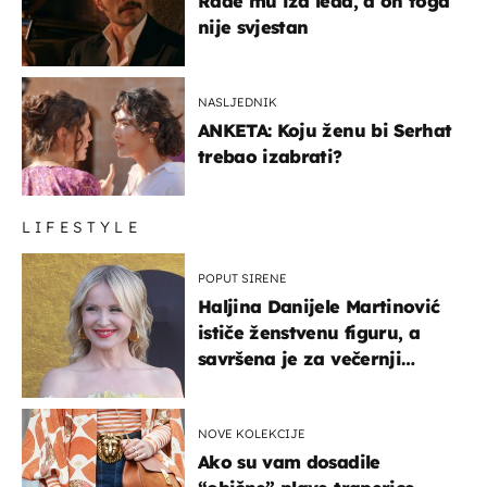
Rade mu iza leđa, a on toga
nije svjestan
NASLJEDNIK
ANKETA: Koju ženu bi Serhat
trebao izabrati?
LIFESTYLE
POPUT SIRENE
Haljina Danijele Martinović
ističe ženstvenu figuru, a
savršena je za večernji
izlazak na moru
NOVE KOLEKCIJE
Ako su vam dosadile