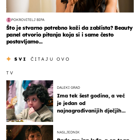
POKROVITELJ BIPA
Što je stvarno potrebno koži da zablista? Beauty
panel otvorio pitanja koja si i same često
postavljamo...
SVI
ČITAJU OVO
TV
DALEKI GRAD
Ima tek šest godina, a već
je jedan od
najnagrađivanijih dječjih
glumaca
NASLJEDNIK