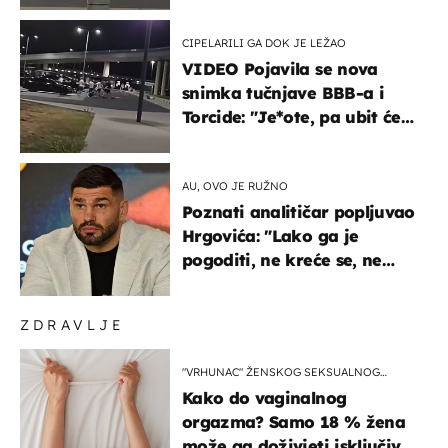
CIPELARILI GA DOK JE LEŽAO
VIDEO Pojavila se nova
snimka tučnjave BBB-a i
Torcide: "Je*ote, pa ubit će
ga!"
AU, OVO JE RUŽNO
Poznati analitičar popljuvao
Hrgovića: "Lako ga je
pogoditi, ne kreće se, ne
koristi noge..."
ZDRAVLJE
"VRHUNAC" ŽENSKOG SEKSUALNOG
ISKUSTVA
Kako do vaginalnog
orgazma? Samo 18 % žena
može ga doživjeti isključivo