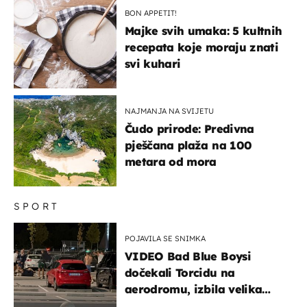
BON APPETIT!
Majke svih umaka: 5 kultnih
recepata koje moraju znati
svi kuhari
NAJMANJA NA SVIJETU
Čudo prirode: Predivna
pješčana plaža na 100
metara od mora
SPORT
POJAVILA SE SNIMKA
VIDEO Bad Blue Boysi
dočekali Torcidu na
aerodromu, izbila velika
masovna tučnjava