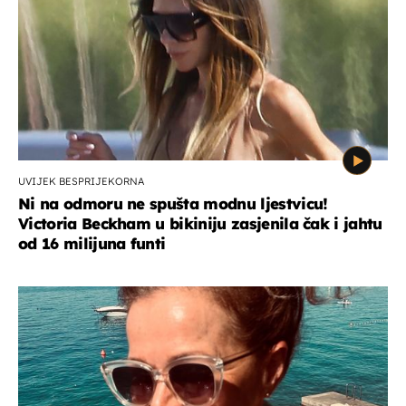
UVIJEK BESPRIJEKORNA
Ni na odmoru ne spušta modnu ljestvicu!
Victoria Beckham u bikiniju zasjenila čak i jahtu
od 16 milijuna funti