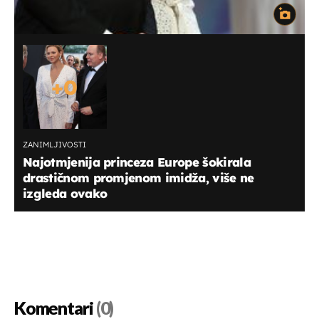
+
0
ZANIMLJIVOSTI
Najotmjenija princeza Europe šokirala
drastičnom promjenom imidža, više ne
izgleda ovako
Komentari
(0)