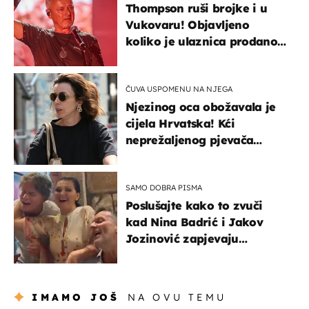
Thompson ruši brojke i u
Vukovaru! Objavljeno
koliko je ulaznica prodano
u kratkom vremenu
ČUVA USPOMENU NA NJEGA
Njezinog oca obožavala je
cijela Hrvatska! Kći
neprežaljenog pjevača
projurila špicom na dva
kotača
SAMO DOBRA PISMA
Poslušajte kako to zvuči
kad Nina Badrić i Jakov
Jozinović zapjevaju
Oliverov hit!
IMAMO JOŠ
NA OVU TEMU