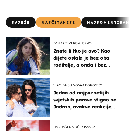
SVJEŽE
NAJČITANIJE
NAJKOMENTIRAN
DANAS ŽIVI POVUČENO
Znate li tko je ovo? Kao
dijete ostala je bez oba
roditelja, a onda i bez
milijuna koje je trebala
naslijediti
"KAO DA SU NOVAK ĐOKOVIĆ"
Jedan od najpoznatijih
svjetskih parova stigao na
Jadran, ovakve reakcije
vjerojatno nisu očekivali
NADMAŠENA OČEKIVANJA