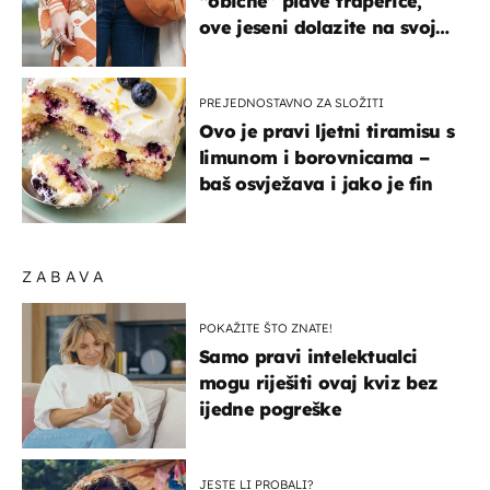
“obične” plave traperice,
ove jeseni dolazite na svoje
- izdvajamo 15 hit modela
PREJEDNOSTAVNO ZA SLOŽITI
Ovo je pravi ljetni tiramisu s
limunom i borovnicama –
baš osvježava i jako je fin
ZABAVA
POKAŽITE ŠTO ZNATE!
Samo pravi intelektualci
mogu riješiti ovaj kviz bez
ijedne pogreške
JESTE LI PROBALI?