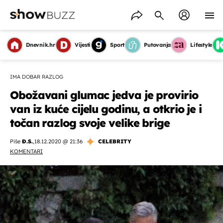
Dnevnik.hr
Vijesti
Sport
Putovanja
Lifestyle
IMA DOBAR RAZLOG
Obožavani glumac jedva je provirio
van iz kuće cijelu godinu, a otkrio je i
točan razlog svoje velike brige
Piše
Đ.S.
,
18.12.2020 @ 21:36
CELEBRITY
KOMENTARI
OMOGUĆI OBAVIJESTI