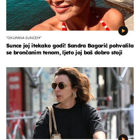
"OKUPANA SUNCEM"
Sunce joj itekako godi! Sandra Bagarić pohvalila
se brončanim tenom, ljeto joj baš dobro stoji